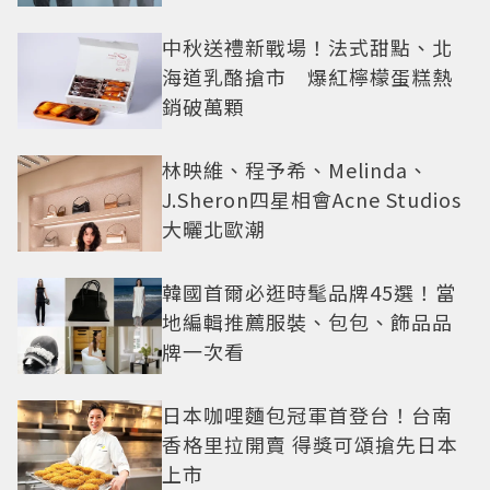
還難戒？
中秋送禮新戰場！法式甜點、北
海道乳酪搶市 爆紅檸檬蛋糕熱
銷破萬顆
林映維、程予希、Melinda、
J.Sheron四星相會Acne Studios
大曬北歐潮
韓國首爾必逛時髦品牌45選！當
地編輯推薦服裝、包包、飾品品
牌一次看
日本咖哩麵包冠軍首登台！台南
香格里拉開賣 得獎可頌搶先日本
上市