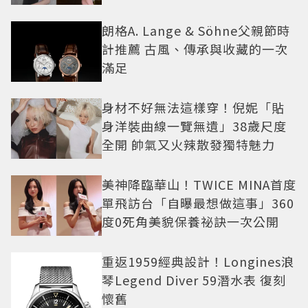
朗格A. Lange & Söhne父親節時
計推薦 古風、傳承與收藏的一次
滿足
身材不好無法這樣穿！倪妮「貼
身洋裝曲線一覽無遺」38歲尺度
全開 帥氣又火辣散發獨特魅力
美神降臨華山！TWICE MINA首度
單飛訪台「自曝最想做這事」360
度0死角美貌保養祕訣一次公開
重返1959經典設計！Longines浪
琴Legend Diver 59潛水表 復刻
懷舊