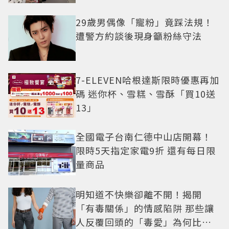
29歲男偶像「寵粉」竟踩法規！
遭警方約談後現身籲粉絲守法
7-ELEVEN哈根達斯限時優惠再加
碼 迷你杯、雪糕、雪酥「買10送
13」
全國電子台南仁德中山店開幕！
限時5天指定家電9折 還有每日限
量商品
明知道不快樂卻離不開！揭開
「有毒關係」的情感陷阱 那些讓
人反覆回頭的「毒愛」為何比菸