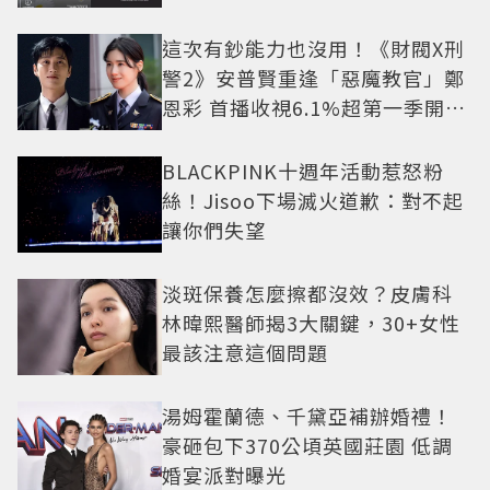
這次有鈔能力也沒用！《財閥X刑
警2》安普賢重逢「惡魔教官」鄭
恩彩 首播收視6.1%超第一季開紅
盤
BLACKPINK十週年活動惹怒粉
絲！Jisoo下場滅火道歉：對不起
讓你們失望
淡斑保養怎麼擦都沒效？皮膚科
林暐熙醫師揭3大關鍵，30+女性
最該注意這個問題
湯姆霍蘭德、千黛亞補辦婚禮！
豪砸包下370公頃英國莊園 低調
婚宴派對曝光