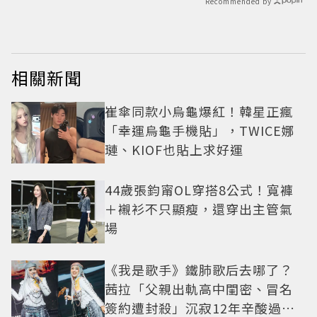
Recommended by
相關新聞
崔傘同款小烏龜爆紅！韓星正瘋
「幸運烏龜手機貼」，TWICE娜
璉、KIOF也貼上求好運
44歲張鈞甯OL穿搭8公式！寬褲
＋襯衫不只顯瘦，還穿出主管氣
場
《我是歌手》鐵肺歌后去哪了？
茜拉「父親出軌高中閨密、冒名
簽約遭封殺」沉寂12年辛酸過往