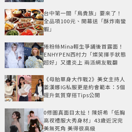
曝光
台中第一間「鳥貴族」要來了！
全品項100元、開幕送「酥炸南蠻
蝦」
捲粉絲Mina輕生爭議後首露面！
ENHYPEN西村力「燦笑揮手狀態
超好」又遭炎上 兩派網友戰翻
《母胎單身大作戰2》美女主持人
姜漢娜IG私服更是約會範本：5個
提升氣質穿搭Tips公開
0修圖真面目太扯！陳妍希「低胸
高衩禮服大秀身材」43歲近況完
美無死角 美得很高級