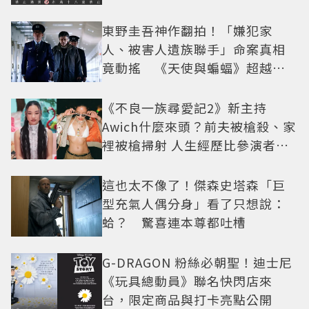
東野圭吾神作翻拍！「嫌犯家
人、被害人遺族聯手」命案真相
竟動搖 《天使與蝙蝠》超越懸
疑框架展開
《不良一族尋愛記2》新主持
Awich什麼來頭？前夫被槍殺、家
裡被槍掃射 人生經歷比參演者還
抓馬！
這也太不像了！傑森史塔森「巨
型充氣人偶分身」看了只想說：
蛤？ 驚喜連本尊都吐槽
G-DRAGON 粉絲必朝聖！迪士尼
《玩具總動員》聯名快閃店來
台，限定商品與打卡亮點公開