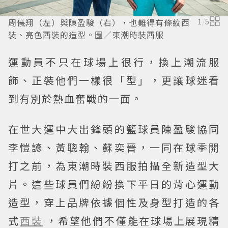
周儀翔（左）與陳盈駿（右），也難得有條紋西
1
/
5
裝、亮色西裝的造型。圖／東潮時裝西服
運動員不只在球場上很行，換上潮流服
飾、正裝他們一樣很「型」，更讓球迷看
到有別於熱血奮戰的一面。
在世大運中大出鋒頭的籃球員陳盈駿協同
李愷諺、黃聰翰、蘇奕晉，一同在球季開
打之前，為東潮時裝西服拍攝全新造型大
片。這些球員們紛紛換下平日的背心運動
造型，穿上品牌依據個性及身型打造的各
式
西裝
，希望他們不僅能在球場上展現精