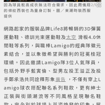
因為球員較高成衣無法符合需求，因此周儀翔
2
/
5
的條紋西裝也為量身訂製。圖／東潮時裝西服
提供
網路起家的服裝品牌Life8將暢銷的3D彈簧
運動鞋、德訓光束運動鞋及
太空
滑板4.0休
閒鞋等系列，與職棒Lamigo的經典隊徽元
素結合，並以象徵希望與勝利的冠冕桂冠
環繞。因此邀請Lamigo隊3位人氣隊員，
包括外野手藍寅倫、型男左投王溢正及投
手鄭承浩共同詮釋形象
廣告
，不僅有穿上L
amigo球衣搭配聯名系列鞋款，更有紳士
正裝與街頭潮流等不同風格呈現聯名鞋
款，完全別於球場上英姿煥發的印象，展