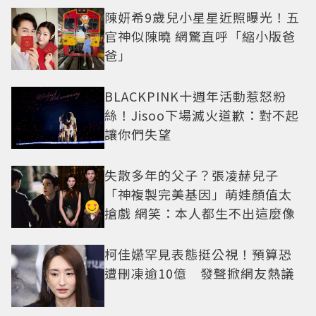
陳妍希9歲兒小星星近照曝光！五
官神似陳曉 網驚直呼「縮小版爸
爸」
BLACKPINK十週年活動惹怒粉
絲！Jisoo下場滅火道歉：對不起
讓你們失望
失散多年的父子？張凌赫兒子
「神複製完美基因」萌娃顏值太
搶戲 網笑：本人都生不出這麼像
柯佳嬿罕見表態挺公視！預算恐
遭刪凍逾10億 發聲掀網友熱議