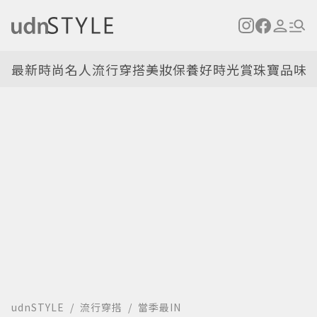
最新
時尚名人
流行穿搭
美妝保養
好時光
賞珠寶
品味
udnSTYLE
流行穿搭
當季最IN