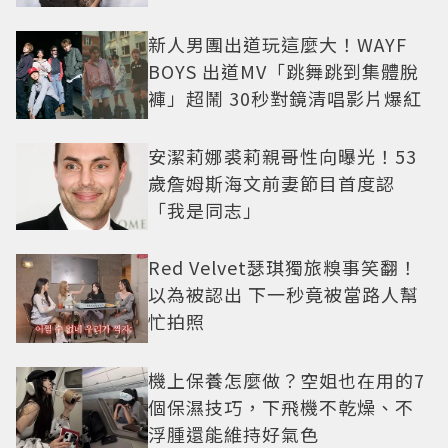
新人男團出道玩這麼大！WAYF
BOYS 出道MV「跳舞跳到集體脫
褲」超鬧 30秒對鏡清唱影片爆紅
安潔莉娜裘莉親哥性向曝光！53
歲詹姆斯海文前妻節目首度認
「我是同志」
Red Velvet瑟琪獨旅糗事笑翻！
以為被認出 下一秒竟被當路人幫
忙拍照
機上保養怎麼做？空姐也在用的7
個保濕技巧，下飛機不乾燥、不
浮腫還能維持好氣色