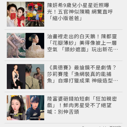
陳妍希9歲兒小星星近照曝
光！五官神似陳曉 網驚直呼
「縮小版爸爸」
油畫裡走出的白天鵝！陳都靈
「花瓣薄紗」美得像披上一層
空氣 「頭紗遮面」玩出新花樣
朦朧美感太仙
《奧德賽》最搶鏡不是劇情？
莎莉賽隆「漁網裝真的能捕
魚」自爆打獵成果 神級造型美
到出戲
陸富婆砸錢拍短劇「狂加親密
戲」！鮮肉男星受不了絕望
喊：別伸舌頭