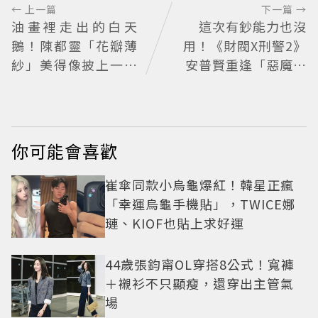
← 上一篇
下一篇 →
油畫裡走出的白天
這次有鈔能力也沒
鵝！陳都靈「花瓣薄
用！《財閥X刑警2》
紗」美得像披上一層
安普賢重逢「惡魔教
空氣 「頭紗遮面」玩
官」鄭恩彩 首播收視
出新花樣朦朧美感太
6.1%超第一季開紅盤
仙
你可能會喜歡
崔傘同款小烏龜爆紅！韓星正瘋
「幸運烏龜手機貼」，TWICE娜
璉、KIOF也貼上求好運
44歲張鈞甯OL穿搭8公式！寬褲
＋襯衫不只顯瘦，還穿出主管氣
場