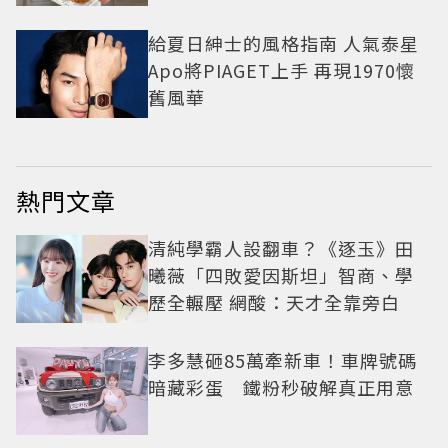
給夏日紳士的風格指南 人氣泰星
Apo將PIAGET上手 再現1970懷
舊風華
熱門文章
清純學霸人設翻車？《逐玉》田
曦薇「四敗愛因斯坦」智商、學
歷全輾壓 網酸：天才全靠旁白
李多慧砸85萬牽新車！車牌號碼
暗藏彩蛋 鐵粉秒破解真正用意