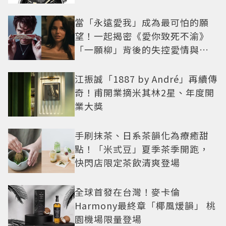
當「永遠愛我」成為最可怕的願
望！一起揭密《愛你致死不渝》
「一願柳」背後的失控愛情與爆
紅之路
江振誠「1887 by André」再續傳
奇！甫開業摘米其林2星、年度開
業大獎
手刷抹茶、日系茶韻化為療癒甜
點！「米弎豆」夏季茶季開跑，
快閃店限定茶飲清爽登場
全球首發在台灣！麥卡倫
Harmony最終章「椰風煖韻」 桃
園機場限量登場