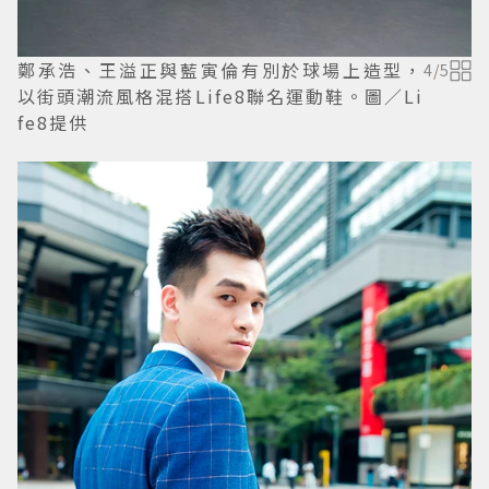
鄭承浩、王溢正與藍寅倫有別於球場上造型，
4
/
5
以街頭潮流風格混搭Life8聯名運動鞋。圖／Li
fe8提供