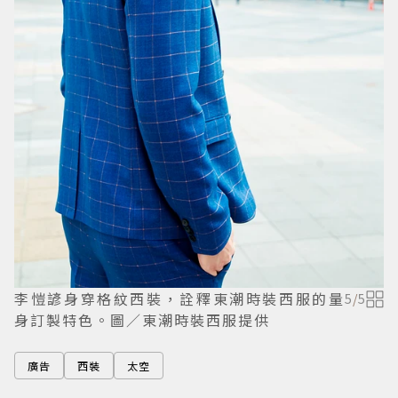
李愷諺身穿格紋西裝，詮釋東潮時裝西服的量
5
/
5
身訂製特色。圖／東潮時裝西服提供
廣告
西裝
太空