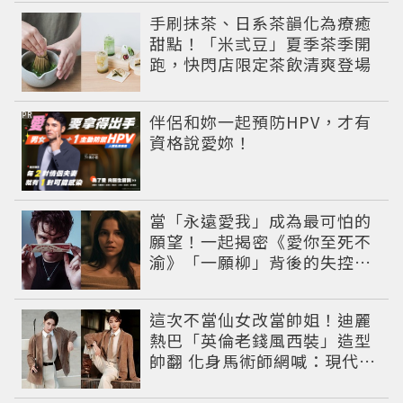
手刷抹茶、日系茶韻化為療癒
甜點！「米弎豆」夏季茶季開
跑，快閃店限定茶飲清爽登場
PR
伴侶和妳一起預防HPV，才有
資格說愛妳！
當「永遠愛我」成為最可怕的
願望！一起揭密《愛你至死不
渝》「一願柳」背後的失控愛
情與爆紅之路
這次不當仙女改當帥姐！迪麗
熱巴「英倫老錢風西裝」造型
帥翻 化身馬術師網喊：現代版
李長歌