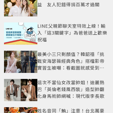
益 友人犯錯得捐百萬才過關
LINE父親節聊天室特效上線！輸
入「這3關鍵字」為爸爸送上歡樂
祝福
最美小三只剩顏值？韓韶禧「挑
戰安海瑟薇經典角色」搭檔影帝
實習生被嘲：看截圖就感受到演
技
這次不當仙女改當帥姐！迪麗熱
巴「英倫老錢風西裝」造型帥翻
化身馬術師網喊：現代版李長歌
姓名音同「鮪」注意！台北萬豪