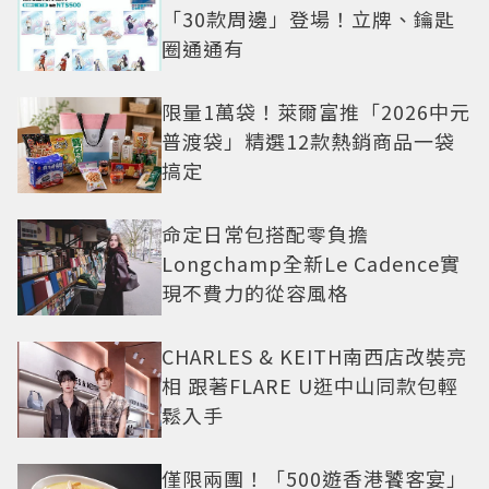
「30款周邊」登場！立牌、鑰匙
圈通通有
限量1萬袋！萊爾富推「2026中元
普渡袋」精選12款熱銷商品一袋
搞定
命定日常包搭配零負擔
Longchamp全新Le Cadence實
現不費力的從容風格
CHARLES & KEITH南西店改裝亮
相 跟著FLARE U逛中山同款包輕
鬆入手
僅限兩團！「500遊香港饕客宴」