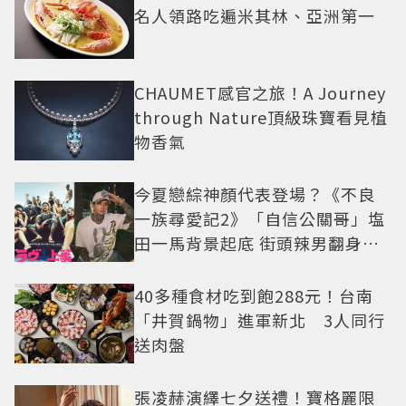
名人領路吃遍米其林、亞洲第一
CHAUMET感官之旅！A Journey
through Nature頂級珠寶看見植
物香氣
今夏戀綜神顏代表登場？《不良
一族尋愛記2》「自信公關哥」塩
田一馬背景起底 街頭辣男翻身當
老闆
40多種食材吃到飽288元！台南
「井賀鍋物」進軍新北 3人同行
送肉盤
張凌赫演繹七夕送禮！寶格麗限