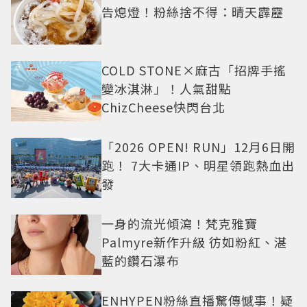
告熄燈！粉絲捨不得：晴天霹靂
COLD STONE×麻古「招牌手搖
變冰淇淋」！人氣甜點
ChizCheese快閃台北
「2026 OPEN! RUN」12月6日開
跑！ 7大卡通IP、明星領跑熱血出
發
一身的流光傾瀉！梵克雅寶
Palmyre新作升級 彷如粉紅、湛
藍的鑽石瀑布
ENHYPEN粉絲直播驚傳憾事！疑