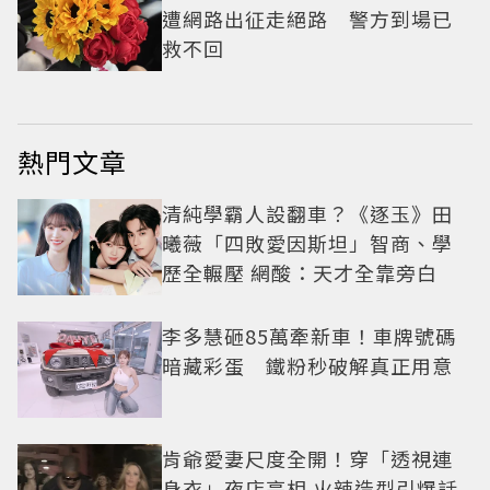
遭網路出征走絕路 警方到場已
救不回
熱門文章
清純學霸人設翻車？《逐玉》田
曦薇「四敗愛因斯坦」智商、學
歷全輾壓 網酸：天才全靠旁白
李多慧砸85萬牽新車！車牌號碼
暗藏彩蛋 鐵粉秒破解真正用意
肯爺愛妻尺度全開！穿「透視連
身衣」夜店亮相 火辣造型引爆話