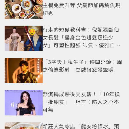
主餐免費升等 父親節加碼鮪魚現
切秀
行走的短髮教科書！倪妮狠斷仙
女長髮「變身金色短髮叛逆少
女」可塑性超強 帥氣、優雅自由
切換
「3字天王私生子」傳聞延燒！周
杰倫遭影射 杰威爾怒發聲明
舒淇揭成熟後交友觀！「10年換
一批朋友」 坦言：防人之心不
可無
新莊人氣冰店「龍安粉條冰」預