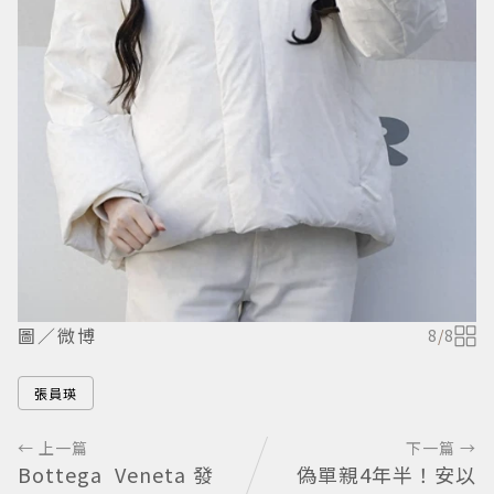
圖／微博
8
/
8
張員瑛
← 上一篇
下一篇 →
Bottega Veneta發
偽單親4年半！安以