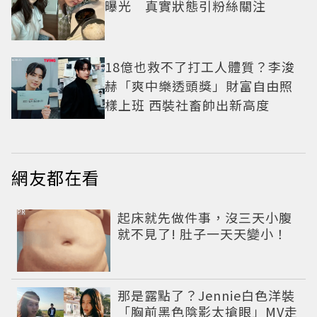
曝光 真實狀態引粉絲關注
18億也救不了打工人體質？李浚
赫「爽中樂透頭獎」財富自由照
樣上班 西裝社畜帥出新高度
網友都在看
PR
起床就先做件事，沒三天小腹
就不見了! 肚子一天天變小！
那是露點了？Jennie白色洋裝
「胸前黑色陰影太搶眼」MV走