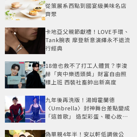
從策展系西點到國宴級美味名店
齊聚
卡地亞父親節獻禮！LOVE手環、
Tank腕表 摩登新意演繹永不退流
行經典
18億也救不了打工人體質？李浚
赫「爽中樂透頭獎」財富自由照
樣上班 西裝社畜帥出新高度
九年後再洗版！湯姆霍蘭德
〈Umbrella〉封神舞台差點變成
「這首歌」 造型彩蛋、暖心故事
一次公開
偽單親4年半！安以軒低調做公