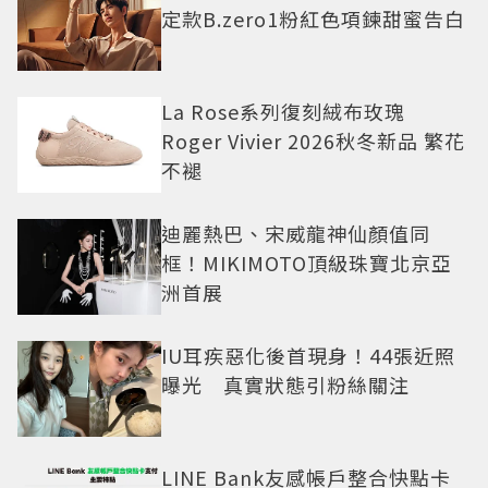
定款B.zero1粉紅色項鍊甜蜜告白
La Rose系列復刻絨布玫瑰
Roger Vivier 2026秋冬新品 繁花
不褪
迪麗熱巴、宋威龍神仙顏值同
框！MIKIMOTO頂級珠寶北京亞
洲首展
IU耳疾惡化後首現身！44張近照
曝光 真實狀態引粉絲關注
LINE Bank友感帳戶整合快點卡