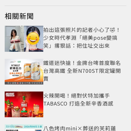
相關新聞
拍出這張照片的記者小心了🤣！
少女時代孝淵「絕美pose變搞
笑」撂狠話：把住址交出來
鐵道迷快搶！金牌台啤首度聯名
台灣高鐵 全新N700ST限定罐開
賣
火辣開喝！絕對伏特加攜手
TABASCO 打造全新辛香酒感
八色烤肉mini×葬送的芙莉蓮