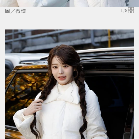
圖／微博
1
/
8