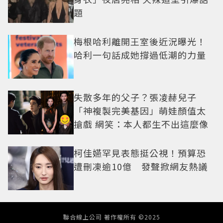
題
梅根哈利離開王室後近況曝光！
哈利一句話成她撐過低潮的力量
失散多年的父子？張凌赫兒子
「神複製完美基因」萌娃顏值太
搶戲 網笑：本人都生不出這麼像
柯佳嬿罕見表態挺公視！預算恐
遭刪凍逾10億 發聲掀網友熱議
聯合線上公司 著作權所有 ©2025