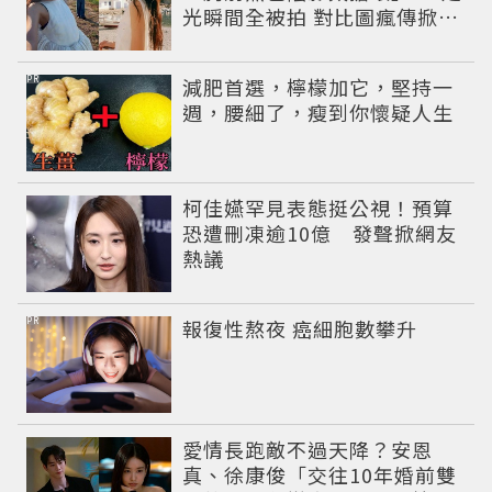
光瞬間全被拍 對比圖瘋傳掀論
戰
PR
減肥首選，檸檬加它，堅持一
週，腰細了，瘦到你懷疑人生
柯佳嬿罕見表態挺公視！預算
恐遭刪凍逾10億 發聲掀網友
熱議
PR
報復性熬夜 癌細胞數攀升
愛情長跑敵不過天降？安恩
真、徐康俊「交往10年婚前雙