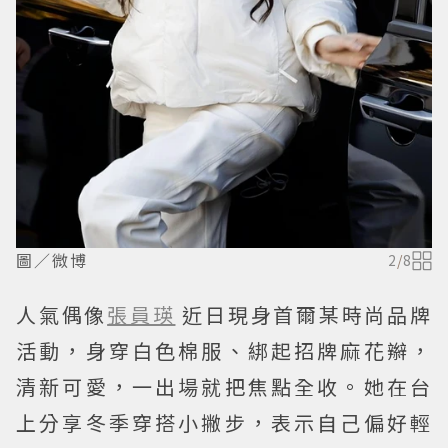
圖／微博
2
/
8
人氣偶像
張員瑛
近日現身首爾某時尚品牌
活動，身穿白色棉服、綁起招牌麻花辮，
清新可愛，一出場就把焦點全收。她在台
上分享冬季穿搭小撇步，表示自己偏好輕