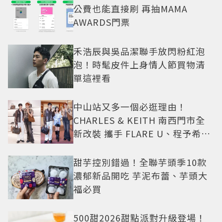
公費也能直接刷 再抽MAMA
AWARDS門票
禾浩辰與吳品潔聯手放閃粉紅泡
泡！時髦皮件上身情人節買物清
單這裡看
中山站又多一個必逛理由！
CHARLES & KEITH 南西門市全
新改裝 攜手 FLARE U、程予希演
繹秋季時尚
甜芋控別錯過！全聯芋頭季10款
濃郁新品開吃 芋泥布蕾、芋頭大
福必買
500甜2026甜點派對升級登場！