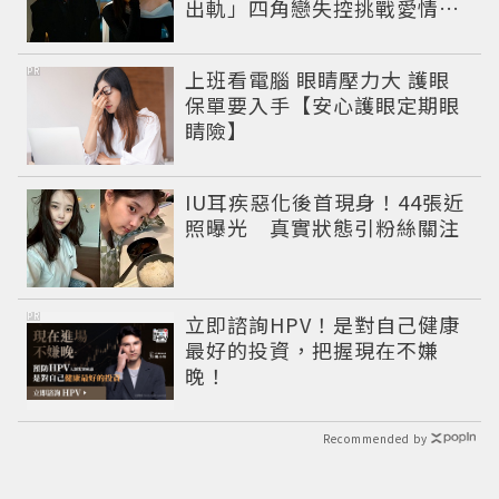
出軌」四角戀失控挑戰愛情底
線
PR
上班看電腦 眼睛壓力大 護眼
保單要入手【安心護眼定期眼
睛險】
IU耳疾惡化後首現身！44張近
照曝光 真實狀態引粉絲關注
PR
立即諮詢HPV！是對自己健康
最好的投資，把握現在不嫌
晚！
Recommended by