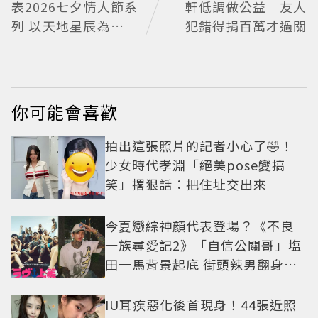
表2026七夕情人節系
軒低調做公益 友人
列 以天地星辰為經緯
犯錯得捐百萬才過關
任情意蔓延
你可能會喜歡
拍出這張照片的記者小心了🤣！
少女時代孝淵「絕美pose變搞
笑」撂狠話：把住址交出來
今夏戀綜神顏代表登場？《不良
一族尋愛記2》「自信公關哥」塩
田一馬背景起底 街頭辣男翻身當
老闆
IU耳疾惡化後首現身！44張近照