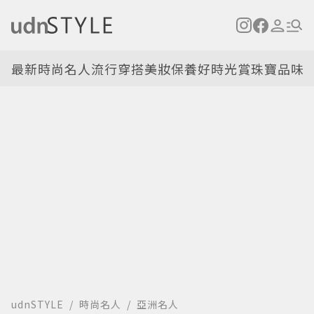
最新
時尚名人
流行穿搭
美妝保養
好時光
賞珠寶
品味
udnSTYLE
時尚名人
亞洲名人