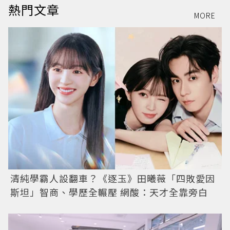
熱門文章
MORE
清純學霸人設翻車？《逐玉》田曦薇「四敗愛因
斯坦」智商、學歷全輾壓 網酸：天才全靠旁白