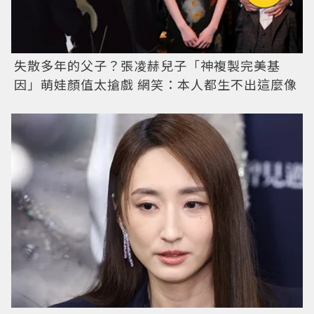
失散多年的父子？張凌赫兒子「神複製完美基
因」萌娃顏值太搶戲 網笑：本人都生不出這麼像