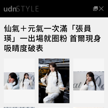
仙氣＋元氣一次滿「張員
瑛」一出場就圈粉 首爾現身
吸睛度破表