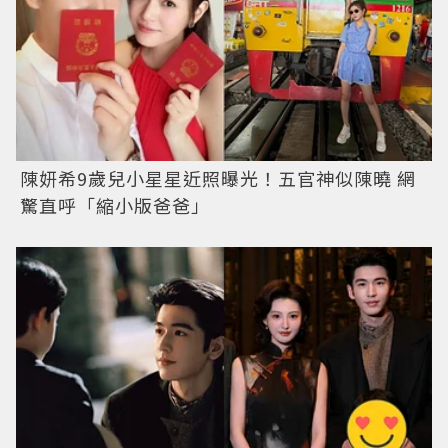
陳妍希9歲兒小星星近照曝光！五官神似陳曉 網
驚直呼「縮小版爸爸」