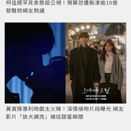
柯佳嬿罕見表態挺公視！預算恐遭刪凍逾10億
發聲掀網友熱議
黃寅燁惠利吻戲太火辣！深情接吻片段曝光 網友
影片「放大調亮」捕捉甜蜜瞬間