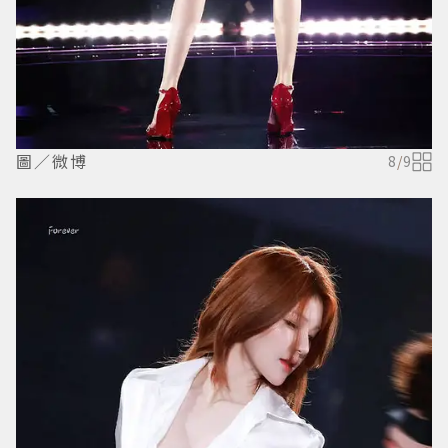
圖／微博
8
/
9