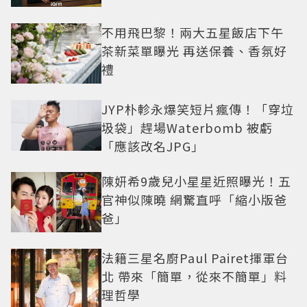
不用飛巴黎！兩大五星飯店下午
茶新菜單曝光 再送保養、香氛好
禮
JYP朴軫永爆笑短片瘋傳！「穿垃
圾袋」趕場Waterbomb 被虧
「應該改名JPG」
陳妍希9歲兒小星星近照曝光！五
官神似陳曉 網驚直呼「縮小版爸
爸」
法籍三星名廚Paul Pairet揮軍台
北 帶來「簡單，從來不簡單」料
理哲學