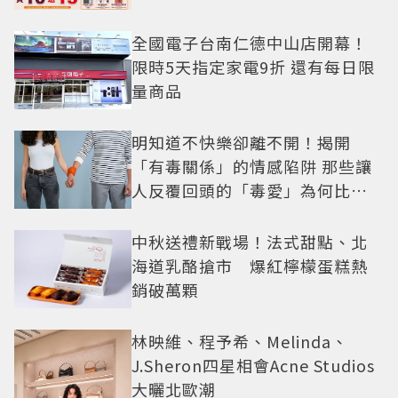
全國電子台南仁德中山店開幕！
限時5天指定家電9折 還有每日限
量商品
明知道不快樂卻離不開！揭開
「有毒關係」的情感陷阱 那些讓
人反覆回頭的「毒愛」為何比菸
還難戒？
中秋送禮新戰場！法式甜點、北
海道乳酪搶市 爆紅檸檬蛋糕熱
銷破萬顆
林映維、程予希、Melinda、
J.Sheron四星相會Acne Studios
大曬北歐潮