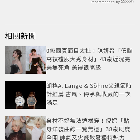
Recommended by
相關新聞
0修圖真面目太扯！陳妍希「低胸
高衩禮服大秀身材」43歲近況完
美無死角 美得很高級
朗格A. Lange & Söhne父親節時
計推薦 古風、傳承與收藏的一次
滿足
身材不好無法這樣穿！倪妮「貼
身洋裝曲線一覽無遺」38歲尺度
全開 帥氣又火辣散發獨特魅力