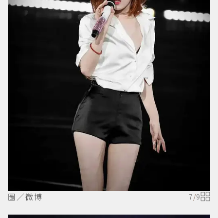
圖／微博
7
/
9