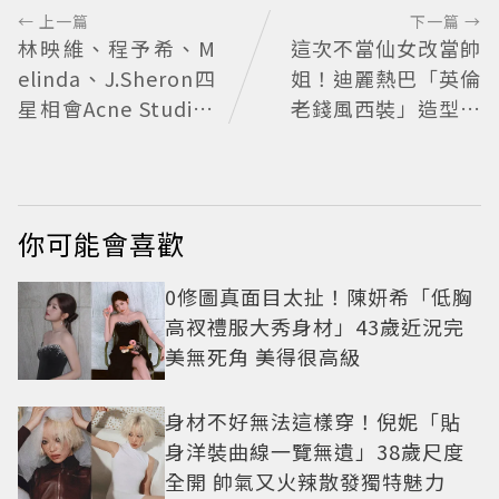
← 上一篇
下一篇 →
林映維、程予希、M
這次不當仙女改當帥
elinda、J.Sheron四
姐！迪麗熱巴「英倫
星相會Acne Studios
老錢風西裝」造型帥
大曬北歐潮
翻 化身馬術師網喊：
現代版李長歌
你可能會喜歡
0修圖真面目太扯！陳妍希「低胸
高衩禮服大秀身材」43歲近況完
美無死角 美得很高級
身材不好無法這樣穿！倪妮「貼
身洋裝曲線一覽無遺」38歲尺度
全開 帥氣又火辣散發獨特魅力