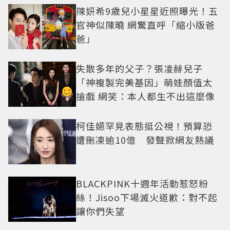
陳妍希9歲兒小星星近照曝光！五
官神似陳曉 網驚直呼「縮小版爸
爸」
失散多年的父子？張凌赫兒子
「神複製完美基因」萌娃顏值太
搶戲 網笑：本人都生不出這麼像
柯佳嬿罕見表態挺公視！預算恐
遭刪凍逾10億 發聲掀網友熱議
BLACKPINK十週年活動惹怒粉
絲！Jisoo下場滅火道歉：對不起
讓你們失望