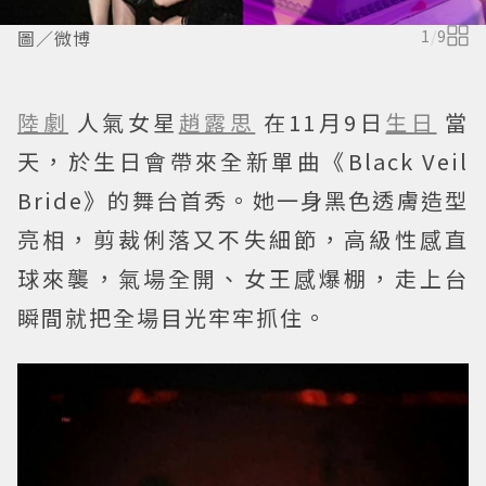
圖／微博
1
/
9
陸劇
人氣女星
趙露思
在11月9日
生日
當
天，於生日會帶來全新單曲《Black Veil
Bride》的舞台首秀。她一身黑色透膚造型
亮相，剪裁俐落又不失細節，高級性感直
球來襲，氣場全開、女王感爆棚，走上台
瞬間就把全場目光牢牢抓住。