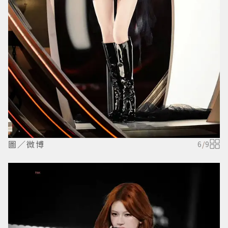
圖／微博
6
/
9