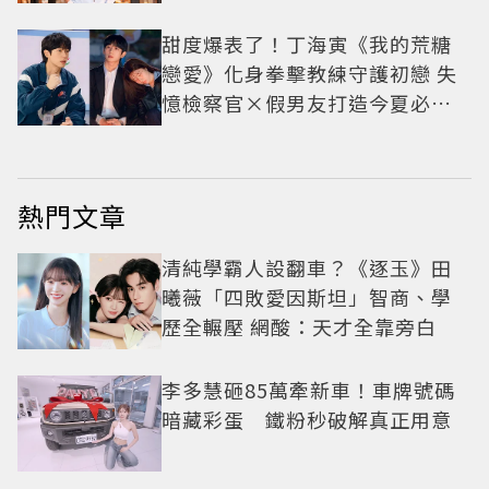
甜度爆表了！丁海寅《我的荒糖
戀愛》化身拳擊教練守護初戀 失
憶檢察官×假男友打造今夏必看
小甜劇
熱門文章
清純學霸人設翻車？《逐玉》田
曦薇「四敗愛因斯坦」智商、學
歷全輾壓 網酸：天才全靠旁白
李多慧砸85萬牽新車！車牌號碼
暗藏彩蛋 鐵粉秒破解真正用意