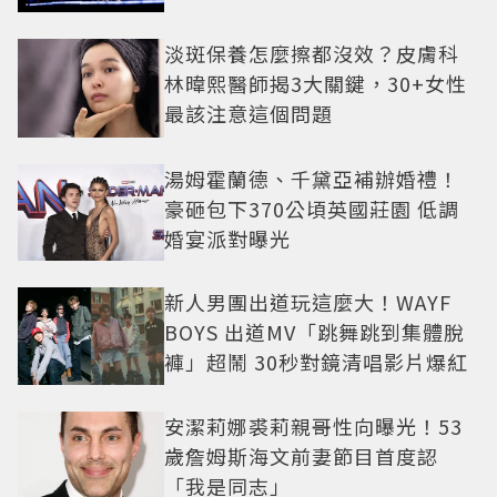
淡斑保養怎麼擦都沒效？皮膚科
林暐熙醫師揭3大關鍵，30+女性
最該注意這個問題
湯姆霍蘭德、千黛亞補辦婚禮！
豪砸包下370公頃英國莊園 低調
婚宴派對曝光
新人男團出道玩這麼大！WAYF
BOYS 出道MV「跳舞跳到集體脫
褲」超鬧 30秒對鏡清唱影片爆紅
安潔莉娜裘莉親哥性向曝光！53
歲詹姆斯海文前妻節目首度認
「我是同志」