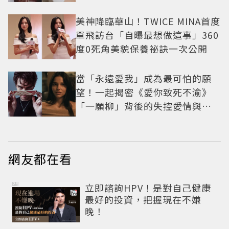
美神降臨華山！TWICE MINA首度
單飛訪台「自曝最想做這事」360
度0死角美貌保養祕訣一次公開
當「永遠愛我」成為最可怕的願
望！一起揭密《愛你致死不渝》
「一願柳」背後的失控愛情與爆
紅之路
網友都在看
PR
立即諮詢HPV！是對自己健康
最好的投資，把握現在不嫌
晚！