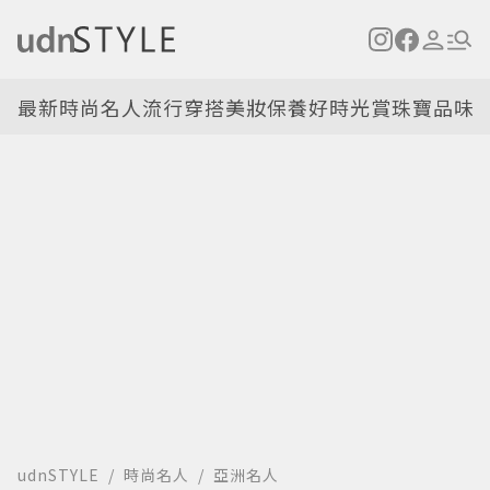
最新
時尚名人
流行穿搭
美妝保養
好時光
賞珠寶
品味
udnSTYLE
時尚名人
亞洲名人