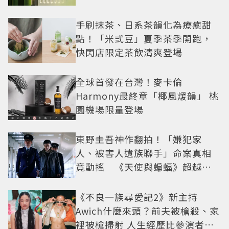
手刷抹茶、日系茶韻化為療癒甜
點！「米弎豆」夏季茶季開跑，
快閃店限定茶飲清爽登場
全球首發在台灣！麥卡倫
Harmony最終章「椰風煖韻」 桃
園機場限量登場
東野圭吾神作翻拍！「嫌犯家
人、被害人遺族聯手」命案真相
竟動搖 《天使與蝙蝠》超越懸
疑框架展開
《不良一族尋愛記2》新主持
Awich什麼來頭？前夫被槍殺、家
裡被槍掃射 人生經歷比參演者還