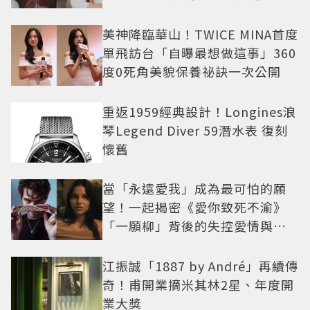
美神降臨華山！TWICE MINA首度
單飛訪台「自曝最想做這事」360
度0死角美貌保養祕訣一次公開
重返1959經典設計！Longines浪
琴Legend Diver 59潛水表 復刻
懷舊
當「永遠愛我」成為最可怕的願
望！一起揭密《愛你致死不渝》
「一願柳」背後的失控愛情與爆
紅之路
江振誠「1887 by André」再續傳
奇！甫開業摘米其林2星、年度開
業大獎