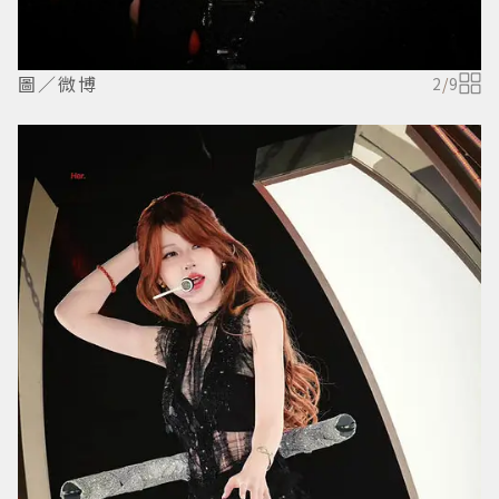
圖／微博
2
/
9