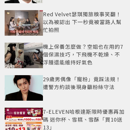
Red Velvet瑟琪獨旅糗事笑翻！
以為被認出 下一秒竟被當路人幫
忙拍照
機上保養怎麼做？空姐也在用的7
個保濕技巧，下飛機不乾燥、不
浮腫還能維持好氣色
29歲男偶像「寵粉」竟踩法規！
遭警方約談後現身籲粉絲守法
7-ELEVEN哈根達斯限時優惠再加
碼 迷你杯、雪糕、雪酥「買10送
13」