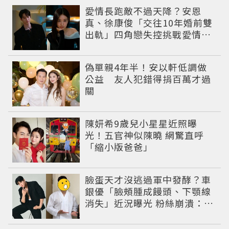
愛情長跑敵不過天降？安恩
真、徐康俊「交往10年婚前雙
出軌」四角戀失控挑戰愛情底
線
偽單親4年半！安以軒低調做
公益 友人犯錯得捐百萬才過
關
陳妍希9歲兒小星星近照曝
光！五官神似陳曉 網驚直呼
「縮小版爸爸」
臉蛋天才沒逃過軍中發酵？車
銀優「臉頰腫成饅頭、下顎線
消失」近況曝光 粉絲崩潰：空
氣有酵母😭