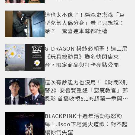
抓馬！
這也太不像了！傑森史塔森「巨
型充氣人偶分身」看了只想說：
蛤？ 驚喜連本尊都吐槽
G-DRAGON 粉絲必朝聖！迪士尼
《玩具總動員》聯名快閃店來
台，限定商品與打卡亮點公開
這次有鈔能力也沒用！《財閥X刑
警2》安普賢重逢「惡魔教官」鄭
恩彩 首播收視6.1%超第一季開紅
盤
BLACKPINK十週年活動惹怒粉
絲！Jisoo下場滅火道歉：對不起
讓你們失望