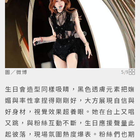
圖／微博
5
/
9
生日會造型同樣吸睛，黑色透膚元素把嫵
媚與率性拿捏得剛剛好，大方展現自信與
好身材，視覺效果超養眼。她在台上又唱
又跳，與粉絲互動不斷，生日應援聲量此
起彼落，現場氛圍熱度爆表。粉絲們也期