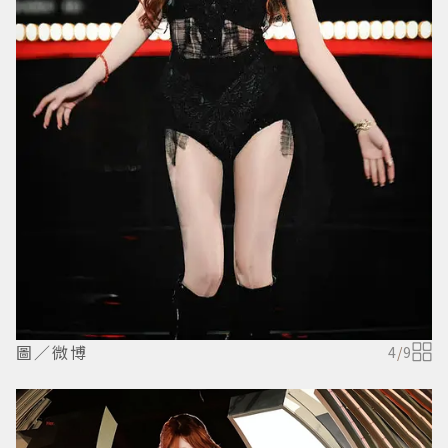
圖／微博
4
/
9