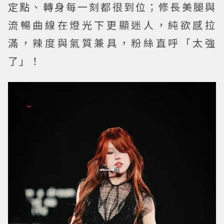
定點、轉身每一刻都很到位；修長美腿與
流暢曲線在燈光下更顯迷人，純欲感拉
滿，辣度與氣質兼具，粉絲直呼「太強
了」！