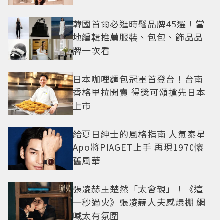
韓國首爾必逛時髦品牌45選！當
地編輯推薦服裝、包包、飾品品
牌一次看
日本咖哩麵包冠軍首登台！台南
香格里拉開賣 得獎可頌搶先日本
上市
給夏日紳士的風格指南 人氣泰星
Apo將PIAGET上手 再現1970懷
舊風華
張凌赫王楚然「太會親」！《這
一秒過火》張凌赫人夫感爆棚 網
喊太有氛圍