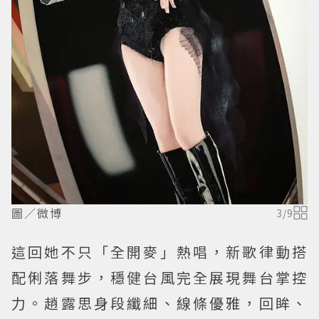
圖／微博
3
/
9
這回她不只「全開麥」熱唱，新歌律動搭
配俐落舞步，穩健台風完全展現舞台掌控
力。趙露思身段纖細、線條優雅，回眸、