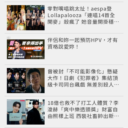
零對嘴唱跳太扯！aespa登
Lollapalooza「連唱14首全
開麥」殺瘋了 她音量開掛穩到
像吞CD
PR
伴侶和妳一起預防HPV，才有
資格說愛妳！
曾被封「不可能影像化」懸疑
大作！日劇《犯罪者》集結頂
級卡司同台飆戲 無差別殺人案
捲出政商黑幕
18億也救不了打工人體質？李
浚赫「爽中樂透頭獎」財富自
由照樣上班 西裝社畜帥出新高
度