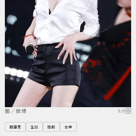
圖／微博
9
/
9
趙露思
生日
陸劇
女神