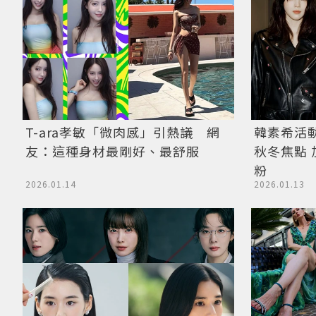
T-ara孝敏「微肉感」引熱議 網
韓素希活
友：這種身材最剛好、最舒服
秋冬焦點
粉
2026.01.14
2026.01.13