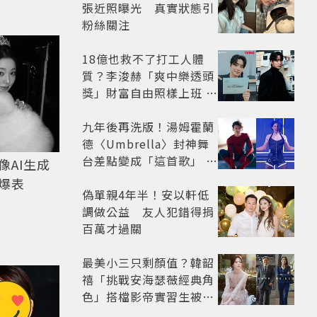
張近照曝光 真實狀態引
粉絲關注
18億也救不了打工人體
質？李浚赫「爽中樂透頭
獎」財富自由照樣上班 西
裝社畜帥出新高度
九年後再洗版！湯姆霍蘭
德〈Umbrella〉封神舞
台差點變成「這首歌」 造
像AI生成
型彩蛋、暖心故事一次公
爆表
開
偽單親4年半！安以軒低
調做公益 友人犯錯得捐
百萬才過關
最美小三只剩顏值？韓韶
禧「挑戰安海瑟薇經典角
色」搭檔影帝實習生被
嘲：看截圖就感受到演技