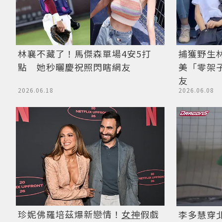
林襄不藏了！馬傑森單場4安5打
捕獲野生
點 她秒曬慶祝照閃瞎網友
美「零架
友
2026.06.18
2026.06.08
珍妮佛羅培茲爆新戀情！
女神
假戲
李多慧穿