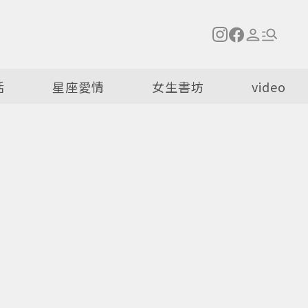
活
星座愛情
女生書坊
video