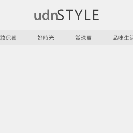
美妝保養
好時光
賞珠寶
品味生