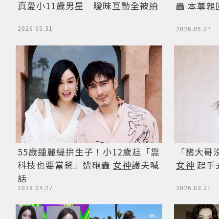
真愛小11歲男星 曖昧互動全被拍
轟 本尊親
2026.05.31
2026.05.27
55歲鍾麗緹拚生子！小12歲尪「靠
「豬大哥
科技也要當爸」遭砲轟
女神
護夫喊
女神
起手
話
2026.04.27
2026.03.21