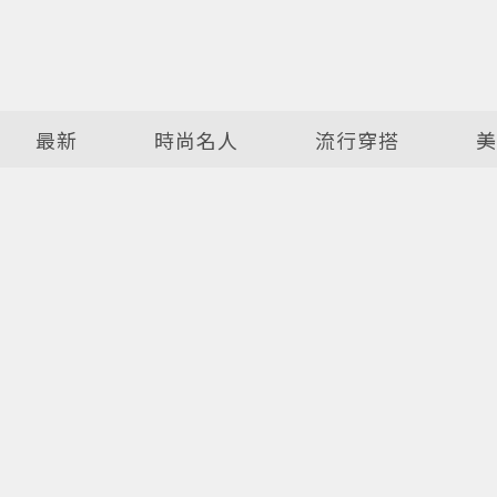
最新
時尚名人
流行穿搭