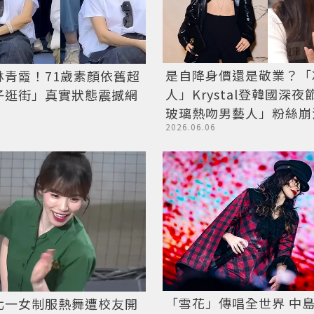
是自降身價還是敬業？「
林青霞！71歲素顏依舊超
人」Krystal登韓國深
子逛街」真實狀態震撼網
玻璃熱吻男藝人」粉絲崩
2026.06.06
「雪花」傳唱全世界 中
北一女制服熱舞遭校友開