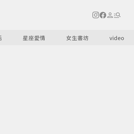
活
星座愛情
女生書坊
video