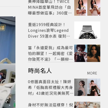
美神降臨華山！TWICE
MINA首度單飛訪台「自
曝最想做這事」360度0
死角美貌保養祕訣一次公
開
重返1959經典設計！
Longines浪琴Legend
Diver 59潛水表 復刻懷
舊
當「永遠愛我」成為最可
怕的願望！一起揭密《愛
你致死不渝》「一願柳」
背後的失控愛情與爆紅之
時尚名人
路
MORE
0修圖真面目太扯！陳妍
希「低胸高衩禮服大秀身
材」43歲近況完美無死角
美得很高級
身材不好無法這樣穿！倪