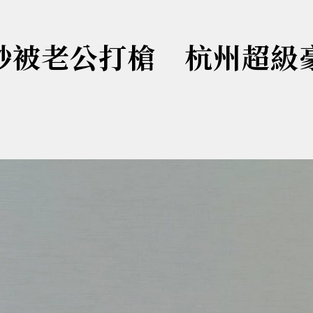
秒被老公打槍 杭州超級