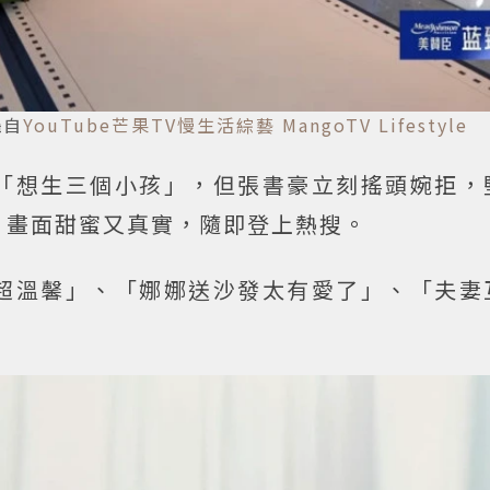
攝自
YouTube芒果TV慢生活綜藝 MangoTV Lifestyle
「想生三個小孩」，但張書豪立刻搖頭婉拒，
，畫面甜蜜又真實，隨即登上熱搜。
超溫馨」、「娜娜送沙發太有愛了」、「夫妻
。