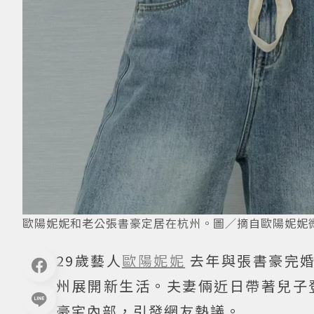
歐陽妮妮和老公張書豪定居在杭州。圖／摘自歐陽妮妮
29歲藝人
歐陽妮妮
去年與張書豪完婚
州展開新生活。夫妻倆近日帶著兒子
豪宅內部，引發網友熱議。