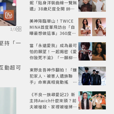
妮「貼身洋裝曲線一覽無
遺」38歲尺度全開 帥氣
又火辣散發獨特魅力
美神降臨華山！TWICE
MINA首度單飛訪台「自
1
/
3
曝最想做這事」360度0
死角美貌保養祕訣一次公
堅持「一
開
當「永遠愛我」成為最可
怕的願望！一起揭密《愛
你致死不渝》「一願柳」
背後的失控愛情與爆紅之
互動超可
路
東野圭吾神作翻拍！「嫌
犯家人、被害人遺族聯
手」命案真相竟動搖
《天使與蝙蝠》超越懸疑
框架展開
《不良一族尋愛記2》新
主持Awich什麼來頭？前
夫被槍殺、家裡被槍掃射
人生經歷比參演者還抓