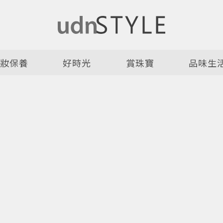
美妝保養
好時光
賞珠寶
品味生