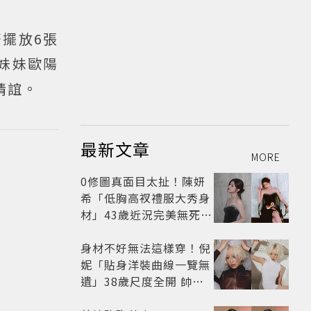
擺放6張
妹妹歐陽
情誼。
最新文章
MORE
0修圖真面目太扯！陳妍
希「低胸高衩禮服大秀身
材」43歲近況完美無死角
美得很高級
身材不好無法這樣穿！倪
妮「貼身洋裝曲線一覽無
遺」38歲尺度全開 帥氣
又火辣散發獨特魅力