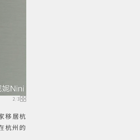
2
/
3
舉家移居杭
在杭州的