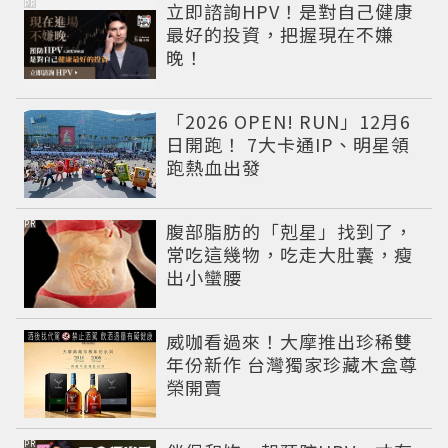
PR
立即諮詢HPV！是對自己健康
最好的投資，把握現在不嫌
晚！
「2026 OPEN! RUN」12月6
日開跑！ 7大卡通IP、明星領
跑熱血出發
PR
腹部脂肪的「剋星」找到了，
常吃這幾物，吃走大肚囊，瘦
出小蠻腰
威咖看過來！大摩推出珍稀雙
年份新作 台灣獨家珍藏木盒尊
榮開賣
PR