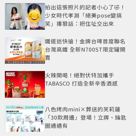
拍出這張照片的記者小心了🤣！
少女時代孝淵「絕美pose變搞
笑」撂狠話：把住址交出來
鐵道迷快搶！金牌台啤首度聯名
台灣高鐵 全新N700ST限定罐開
賣
火辣開喝！絕對伏特加攜手
TABASCO 打造全新辛香酒感
八色烤肉mini×葬送的芙莉蓮
「30款周邊」登場！立牌、鑰匙
圈通通有