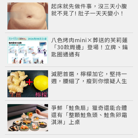
PR
起床就先做件事，沒三天小腹
就不見了! 肚子一天天變小！
八色烤肉mini×葬送的芙莉蓮
「30款周邊」登場！立牌、鑰
匙圈通通有
PR
減肥首選，檸檬加它，堅持一
週，腰細了，瘦到你懷疑人生
爭鮮「鮭魚扇」獵奇還能合體
還有「整顆鮭魚頭、鮭魚卵霜
淇淋」上桌