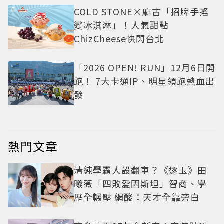
COLD STONE×麻古「招牌手搖
變冰淇淋」！人氣甜點
ChizCheese快閃台北
「2026 OPEN! RUN」12月6日開
跑！ 7大卡通IP、明星領跑熱血出
發
熱門文章
清純學霸人設翻車？《逐玉》田
曦薇「四敗愛因斯坦」智商、學
歷全輾壓 網酸：天才全靠旁白