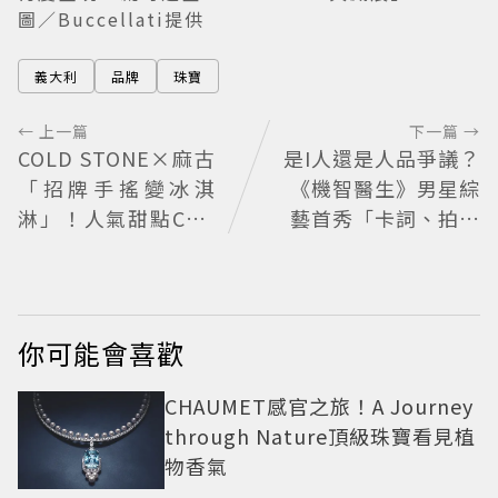
圖／Buccellati提供
義大利
品牌
珠寶
← 上一篇
下一篇 →
COLD STONE×麻古
是I人還是人品爭議？
「招牌手搖變冰淇
《機智醫生》男星綜
淋」！人氣甜點Chiz
藝首秀「卡詞、拍攝
Cheese快閃台北
狂閉眼」挨轟沒誠意
Haha揭私下拍攝真
相
你可能會喜歡
CHAUMET感官之旅！A Journey
through Nature頂級珠寶看見植
物香氣