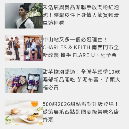
禾浩辰與吳品潔聯手放閃粉紅泡
泡！時髦皮件上身情人節買物清
單這裡看
中山站又多一個必逛理由！
CHARLES & KEITH 南西門市全
新改裝 攜手 FLARE U、程予希演
繹秋季時尚
甜芋控別錯過！全聯芋頭季10款
濃郁新品開吃 芋泥布蕾、芋頭大
福必買
500甜2026甜點派對升級登場！
從策展系西點到國宴級美味名店
齊聚