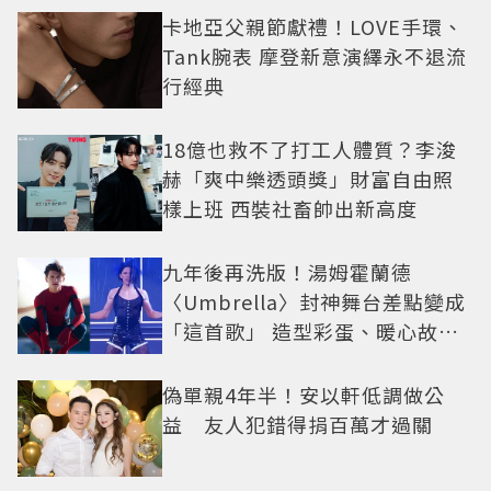
卡地亞父親節獻禮！LOVE手環、
Tank腕表 摩登新意演繹永不退流
行經典
18億也救不了打工人體質？李浚
赫「爽中樂透頭獎」財富自由照
樣上班 西裝社畜帥出新高度
九年後再洗版！湯姆霍蘭德
〈Umbrella〉封神舞台差點變成
「這首歌」 造型彩蛋、暖心故事
一次公開
偽單親4年半！安以軒低調做公
益 友人犯錯得捐百萬才過關