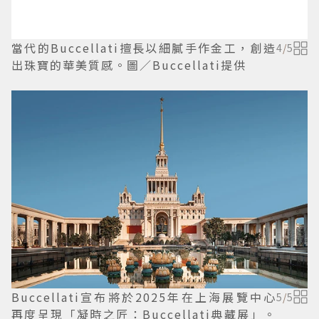
當代的Buccellati擅長以細膩手作金工，創造
4
/
5
出珠寶的華美質感。圖／Buccellati提供
Buccellati宣布將於2025年在上海展覽中心
5
/
5
再度呈現「凝時之匠：Buccellati典藏展」。