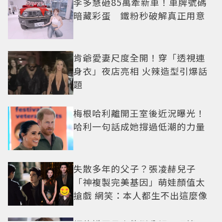
李多慧砸85萬牽新車！車牌號碼
暗藏彩蛋 鐵粉秒破解真正用意
肯爺愛妻尺度全開！穿「透視連
身衣」夜店亮相 火辣造型引爆話
題
梅根哈利離開王室後近況曝光！
哈利一句話成她撐過低潮的力量
失散多年的父子？張凌赫兒子
「神複製完美基因」萌娃顏值太
搶戲 網笑：本人都生不出這麼像