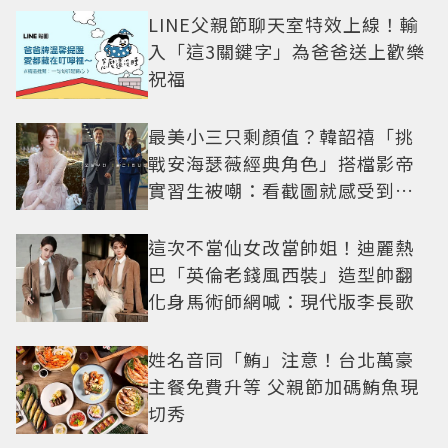
LINE父親節聊天室特效上線！輸
入「這3關鍵字」為爸爸送上歡樂
祝福
最美小三只剩顏值？韓韶禧「挑
戰安海瑟薇經典角色」搭檔影帝
實習生被嘲：看截圖就感受到演
技
這次不當仙女改當帥姐！迪麗熱
巴「英倫老錢風西裝」造型帥翻
化身馬術師網喊：現代版李長歌
姓名音同「鮪」注意！台北萬豪
主餐免費升等 父親節加碼鮪魚現
切秀