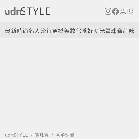
最新
時尚名人
流行穿搭
美妝保養
好時光
賞珠寶
品味
udnSTYLE
賞珠寶
奢華珠寶