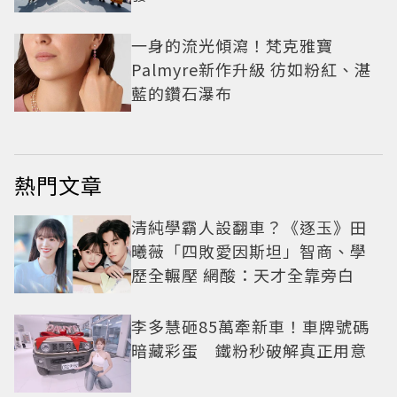
一身的流光傾瀉！梵克雅寶
Palmyre新作升級 彷如粉紅、湛
藍的鑽石瀑布
熱門文章
清純學霸人設翻車？《逐玉》田
曦薇「四敗愛因斯坦」智商、學
歷全輾壓 網酸：天才全靠旁白
李多慧砸85萬牽新車！車牌號碼
暗藏彩蛋 鐵粉秒破解真正用意