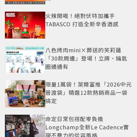
火辣開喝！絕對伏特加攜手
TABASCO 打造全新辛香酒感
八色烤肉mini×葬送的芙莉蓮
「30款周邊」登場！立牌、鑰匙
圈通通有
限量1萬袋！萊爾富推「2026中元
普渡袋」精選12款熱銷商品一袋
搞定
命定日常包搭配零負擔
Longchamp全新Le Cadence實
現不費力的從容風格