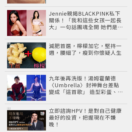
Jennie親揭BLACKPINK私下
關係！「我和這些女孩一起長
大」一句話團魂全開 她們是彼
此最強後盾
PR
減肥首選，檸檬加它，堅持一
週，腰細了，瘦到你懷疑人生
九年後再洗版！湯姆霍蘭德
〈Umbrella〉封神舞台差點
變成「這首歌」 造型彩蛋、暖
心故事一次公開
PR
立即諮詢HPV！是對自己健康
最好的投資，把握現在不嫌
晚！