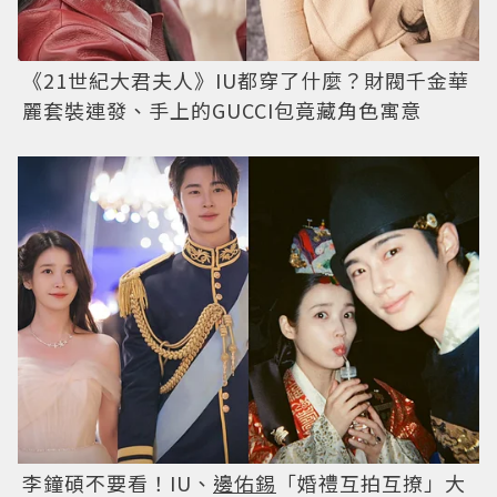
《21世紀大君夫人》IU都穿了什麼？財閥千金華
麗套裝連發、手上的GUCCI包竟藏角色寓意
李鐘碩不要看！IU、
邊佑錫
「婚禮互拍互撩」大