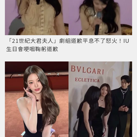
「21世紀大君夫人」劇組道歉平息不了怒火！IU
生日會哽咽鞠躬道歉