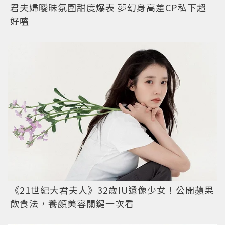
君夫婦曖昧氛圍甜度爆表 夢幻身高差CP私下超
好嗑
《21世紀大君夫人》32歲IU還像少女！公開蘋果
飲食法，養顏美容關鍵一次看