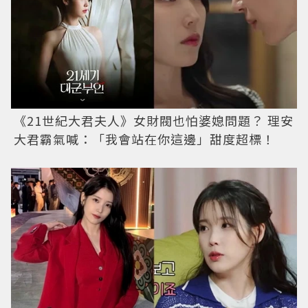
《21世紀大君夫人》女財閥也怕婆媳問題？ 理安
大君霸氣喊：「我會站在你這邊」甜度超標！