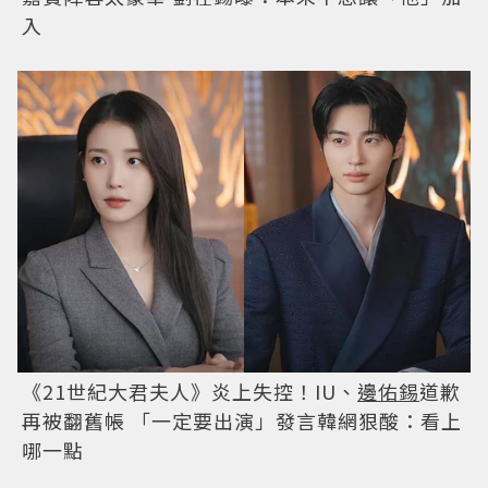
入
《21世紀大君夫人》炎上失控！IU、
邊佑錫
道歉
再被翻舊帳 「一定要出演」發言韓網狠酸：看上
哪一點