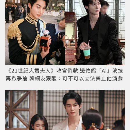
《21世紀大君夫人》收官倒數
邊佑錫
「AI」演技
再掀爭論 韓網友狠酸：可不可以立法禁止他演戲