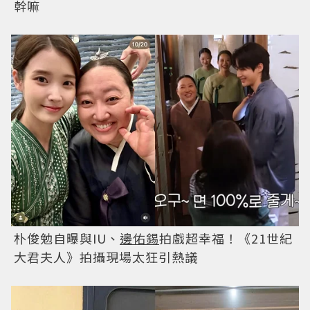
幹嘛
朴俊勉自曝與IU、
邊佑錫
拍戲超幸福！《21世紀
大君夫人》拍攝現場太狂引熱議