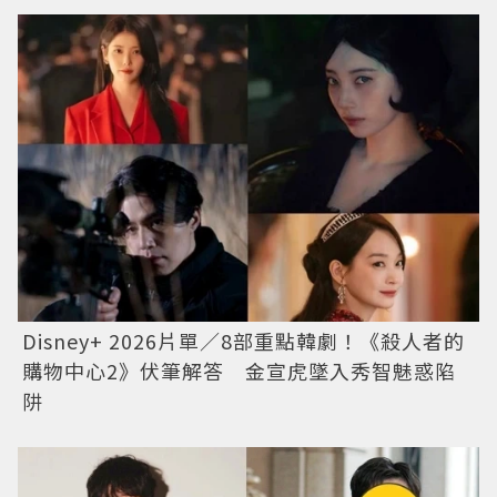
Disney+ 2026片單／8部重點韓劇！《殺人者的
購物中心2》伏筆解答 金宣虎墜入秀智魅惑陷
阱