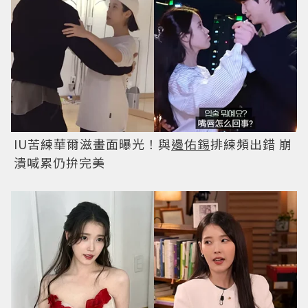
IU苦練華爾滋畫面曝光！與
邊佑錫
排練頻出錯 崩
潰喊累仍拚完美