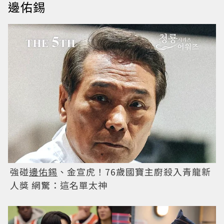
邊佑錫
強碰
邊佑錫
、金宣虎！76歲國寶主廚殺入青龍新
人獎 網驚：這名單太神