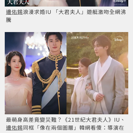
邊佑錫
浪漫求婚IU 「大君夫人」遊艇激吻全網沸
騰
最萌身高差竟變災難？《21世紀大君夫人》IU、
邊佑錫
同框「像在兩個圖層」韓網看傻：導演在