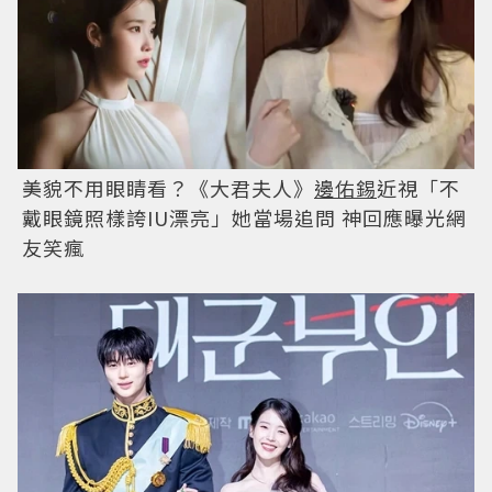
美貌不用眼睛看？《大君夫人》
邊佑錫
近視「不
戴眼鏡照樣誇IU漂亮」她當場追問 神回應曝光網
友笑瘋