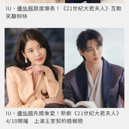
IU、
邊佑錫
甜度爆表！《21世紀大君夫人》互動
笑翻粉絲
IU、
邊佑錫
先婚後愛！新劇《21世紀大君夫人》
4/10開播 上演王室契約婚姻戀