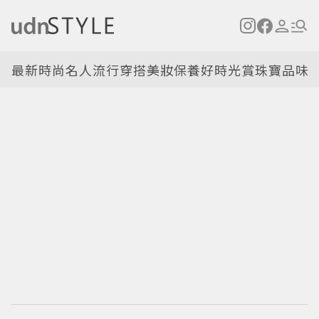
最新
時尚名人
流行穿搭
美妝保養
好時光
賞珠寶
品味