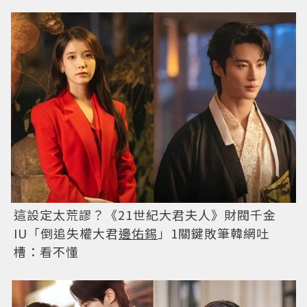
這設定太荒謬？《21世紀大君夫人》財閥千金
IU「倒追失權大君
邊佑錫
」1關鍵敗筆韓網吐
槽：看不懂