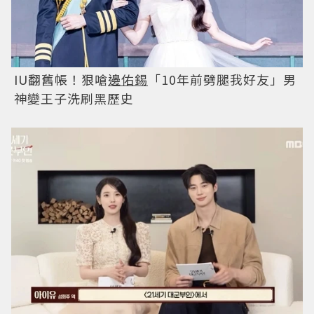
IU翻舊帳！狠嗆
邊佑錫
「10年前劈腿我好友」男
神變王子洗刷黑歷史