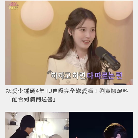
認愛李鍾碩4年 IU自曝完全戀愛腦！劉寅娜爆料
「配合到病倒送醫」