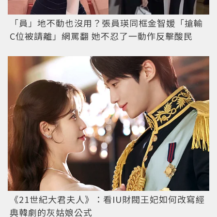
「員」地不動也沒用？張員瑛同框金智媛「搶輸
C位被請離」網罵翻 她不忍了一動作反擊酸民
《21世紀大君夫人》：看IU財閥王妃如何改寫經
典韓劇的灰姑娘公式