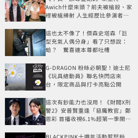
Awich什麼來頭？前夫被槍殺、家
裡被槍掃射 人生經歷比參演者還
抓馬！
這也太不像了！傑森史塔森「巨
型充氣人偶分身」看了只想說：
蛤？ 驚喜連本尊都吐槽
G-DRAGON 粉絲必朝聖！迪士尼
《玩具總動員》聯名快閃店來
台，限定商品與打卡亮點公開
這次有鈔能力也沒用！《財閥X刑
警2》安普賢重逢「惡魔教官」鄭
恩彩 首播收視6.1%超第一季開紅
盤
BLACKPINK十週年活動惹怒粉