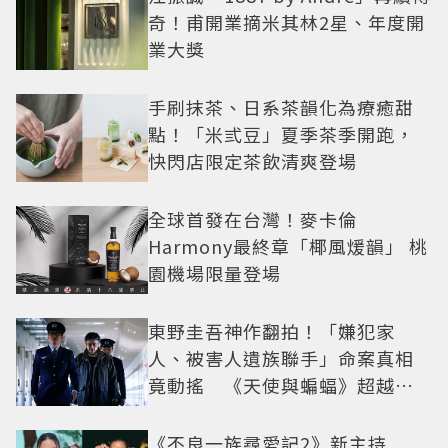
奇！甫開業摘米其林2星、年度開
業大獎
手刷抹茶、日系茶韻化為療癒甜
點！「米弎豆」夏季茶季開跑，
快閃店限定茶飲清爽登場
全球首發在台灣！麥卡倫
Harmony最終章「椰風煖韻」 桃
園機場限量登場
東野圭吾神作翻拍！「嫌犯家
人、被害人遺族聯手」命案真相
竟動搖 《天使與蝙蝠》超越懸
疑框架展開
《不良一族尋愛記2》新主持