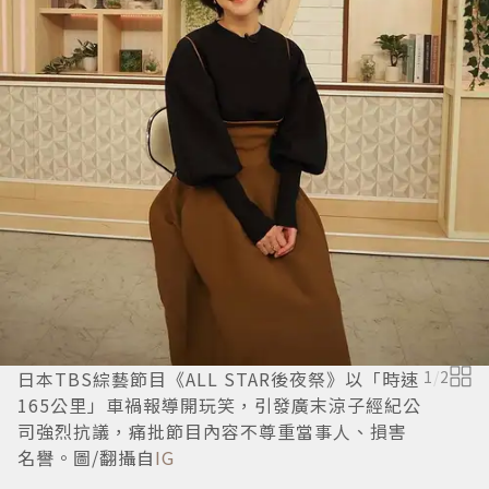
日本TBS綜藝節目《ALL STAR後夜祭》以「時速
1
/
2
165公里」車禍報導開玩笑，引發廣末涼子經紀公
司強烈抗議，痛批節目內容不尊重當事人、損害
名譽。圖/翻攝自
IG