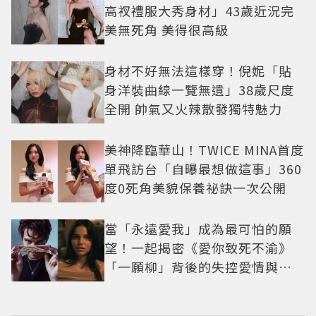
高衩禮服大秀身材」43歲近況完
美無死角 美得很高級
身材不好無法這樣穿！倪妮「貼
身洋裝曲線一覽無遺」38歲尺度
全開 帥氣又火辣散發獨特魅力
美神降臨華山！TWICE MINA首度
單飛訪台「自曝最想做這事」360
度0死角美貌保養祕訣一次公開
當「永遠愛我」成為最可怕的願
望！一起揭密《愛你致死不渝》
「一願柳」背後的失控愛情與爆
紅之路