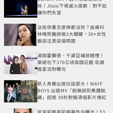
絲！Jisoo下場滅火道歉：對不起
讓你們失望
淡斑保養怎麼擦都沒效？皮膚科
林暐熙醫師揭3大關鍵，30+女性
最該注意這個問題
湯姆霍蘭德、千黛亞補辦婚禮！
豪砸包下370公頃英國莊園 低調
婚宴派對曝光
新人男團出道玩這麼大！WAYF
BOYS 出道MV「跳舞跳到集體脫
褲」超鬧 30秒對鏡清唱影片爆紅
安潔莉娜裘莉親哥性向曝光！53