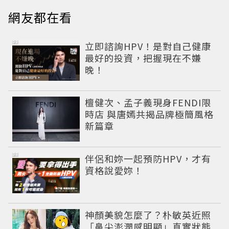
網友都在看
PR
立即諮詢HPV！是對自己健康
最好的投資，把握現在不嫌
晚！
檀健次、孟子義現身FENDI限
時店 與唐嫣共揭品牌極簡風格
新篇章
PR
伴侶和妳一起預防HPV，才有
資格說愛妳！
神顏美貌怎麼了？朴敏英近照
「鼻尖澎潤感明顯」真實狀態