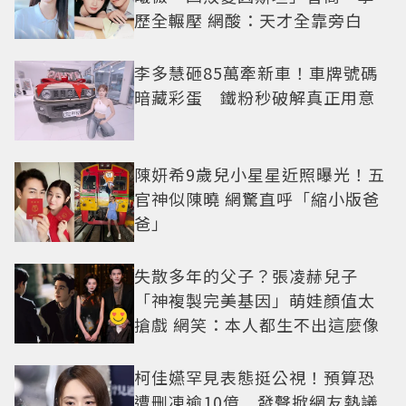
歷全輾壓 網酸：天才全靠旁白
李多慧砸85萬牽新車！車牌號碼
暗藏彩蛋 鐵粉秒破解真正用意
陳妍希9歲兒小星星近照曝光！五
官神似陳曉 網驚直呼「縮小版爸
爸」
失散多年的父子？張凌赫兒子
「神複製完美基因」萌娃顏值太
搶戲 網笑：本人都生不出這麼像
柯佳嬿罕見表態挺公視！預算恐
遭刪凍逾10億 發聲掀網友熱議