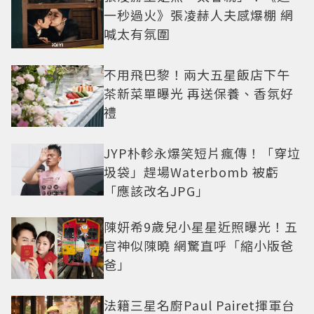
一秒過火》張凌赫人夫感爆棚 網
喊太有氛圍
不用飛巴黎！兩大五星飯店下午
茶新菜單曝光 再送保養、香氛好
禮
JYP朴軫永爆笑短片瘋傳！「穿垃
圾袋」趕場Waterbomb 被虧
「應該改名JPG」
陳妍希9歲兒小星星近照曝光！五
官神似陳曉 網驚直呼「縮小版爸
爸」
法籍三星名廚Paul Pairet揮軍台