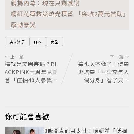
親揭內幕：現在只剩感謝
網紅花蓮救災燒光積蓄 「突收2萬元贊助」
感動暴哭
廣末涼子
日本
女星
← 上一篇
下一篇 →
這就是天團待遇？BL
這也太不像了！傑森
ACKPINK十周年見面
史塔森「巨型充氣人
會「僅抽40人參與」
偶分身」看了只想
報名開始到截止僅9
說：蛤？ 驚喜連本
小時粉絲怒了😡
尊都吐槽
你可能會喜歡
0修圖真面目太扯！陳妍希「低胸