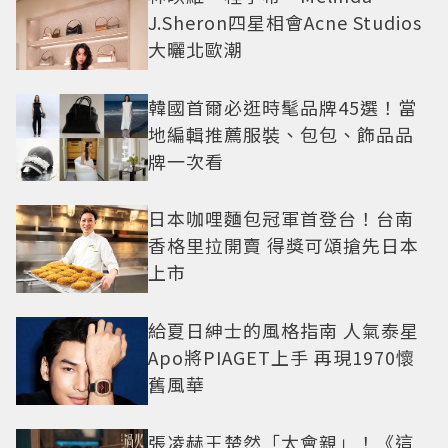
J.Sheron四星相會Acne Studios
大曬北歐潮
韓國首爾必逛時髦品牌45選！當
地編輯推薦服裝、包包、飾品品
牌一次看
日本咖哩麵包冠軍首登台！台南
香格里拉開賣 得獎可頌搶先日本
上市
給夏日紳士的風格指南 人氣泰星
Apo將PIAGET上手 再現1970懷
舊風華
張凌赫王楚然「太會親」！《這