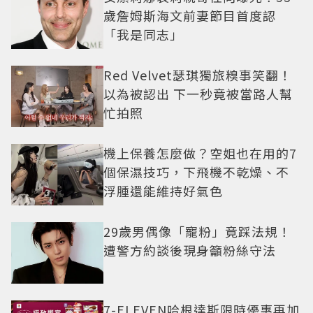
歲詹姆斯海文前妻節目首度認
「我是同志」
Red Velvet瑟琪獨旅糗事笑翻！
以為被認出 下一秒竟被當路人幫
忙拍照
機上保養怎麼做？空姐也在用的7
個保濕技巧，下飛機不乾燥、不
浮腫還能維持好氣色
29歲男偶像「寵粉」竟踩法規！
遭警方約談後現身籲粉絲守法
7-ELEVEN哈根達斯限時優惠再加