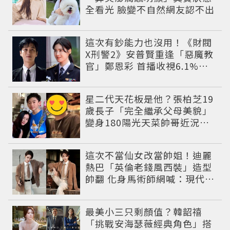
全看光 臉變不自然網友認不出
這次有鈔能力也沒用！《財閥
X刑警2》安普賢重逢「惡魔教
官」鄭恩彩 首播收視6.1%超
第一季開紅盤
星二代天花板是他？張柏芝19
歲長子「完全繼承父母美貌」
變身180陽光天菜帥哥近況曝
光
這次不當仙女改當帥姐！迪麗
熱巴「英倫老錢風西裝」造型
帥翻 化身馬術師網喊：現代版
李長歌
最美小三只剩顏值？韓韶禧
「挑戰安海瑟薇經典角色」搭