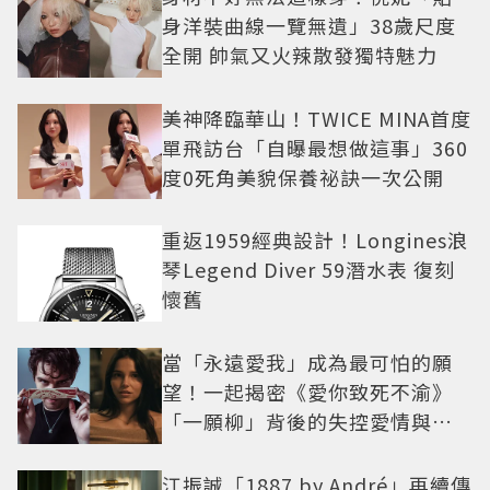
身洋裝曲線一覽無遺」38歲尺度
全開 帥氣又火辣散發獨特魅力
美神降臨華山！TWICE MINA首度
單飛訪台「自曝最想做這事」360
度0死角美貌保養祕訣一次公開
重返1959經典設計！Longines浪
琴Legend Diver 59潛水表 復刻
懷舊
當「永遠愛我」成為最可怕的願
望！一起揭密《愛你致死不渝》
「一願柳」背後的失控愛情與爆
紅之路
江振誠「1887 by André」再續傳