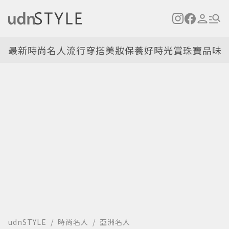
最新
時尚名人
流行穿搭
美妝保養
好時光
賞珠寶
品味
udnSTYLE
時尚名人
亞洲名人