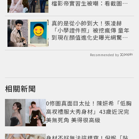
檔影帝實習生被嘲：看截圖就
感受到演技
真的是從小帥到大！張凌赫
「小學證件照」被挖瘋傳 童年
到現在顏值進化史曝光網驚：
完全等比例長大
Recommended by
相關新聞
0修圖真面目太扯！陳妍希「低胸
高衩禮服大秀身材」43歲近況完
美無死角 美得很高級
身材不好無法這樣穿！倪妮「貼