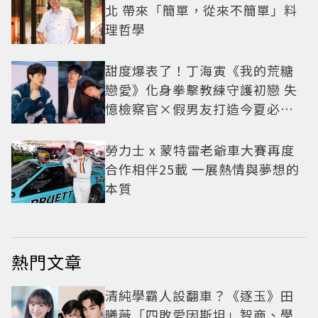
北 帶來「簡單，從來不簡單」料
理哲學
甜度爆表了！丁海寅《我的荒糖
戀愛》化身拳擊教練守護初戀 失
憶檢察官×假男友打造今夏必看
小甜劇
勞力士 x 蒙特雷老爺車大賽再度
合作相伴25載 一展熱情與夢想的
本質
熱門文章
清純學霸人設翻車？《逐玉》田
曦薇「四敗愛因斯坦」智商、學