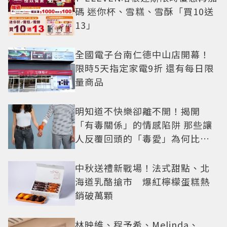
碼 迷你杯、雪糕、雪酥「買10送
13」
全國電子台南仁德中山店開幕！
限時5天指定家電9折 還有每日限
量商品
明知道不快樂卻離不開！揭開
「有毒關係」的情感陷阱 那些讓
人反覆回頭的「毒愛」為何比菸
還難戒？
中秋送禮新戰場！法式甜點、北
海道乳酪搶市 爆紅檸檬蛋糕熱
銷破萬顆
林映維、程予希、Melinda、