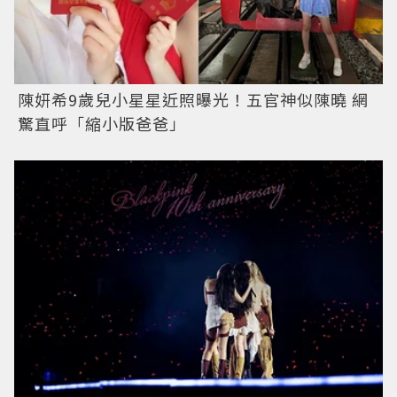
陳妍希9歲兒小星星近照曝光！五官神似陳曉 網
驚直呼「縮小版爸爸」