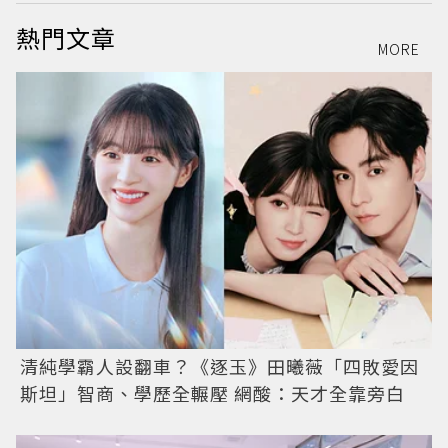
熱門文章
MORE
清純學霸人設翻車？《逐玉》田曦薇「四敗愛因
斯坦」智商、學歷全輾壓 網酸：天才全靠旁白