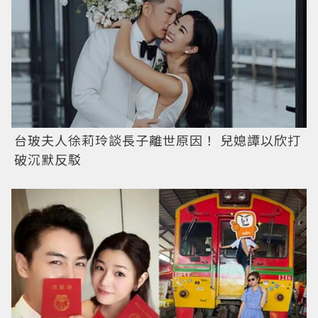
台玻夫人徐莉玲談長子離世原因！ 兒媳譚以欣打
破沉默反駁