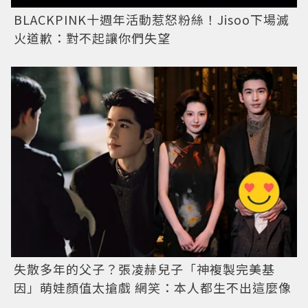
BLACKPINK十週年活動惹怒粉絲！Jisoo下場滅
火道歉：對不起讓你們失望
失散多年的父子？張凌赫兒子「神複製完美基
因」萌娃顏值太搶戲 網笑：本人都生不出這麼像