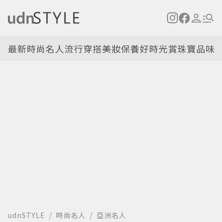
最新
時尚名人
流行穿搭
美妝保養
好時光
賞珠寶
品味
udnSTYLE
時尚名人
亞洲名人