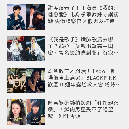
甜度爆表了！丁海寅《我的荒
糖戀愛》化身拳擊教練守護初
戀 失憶檢察官×假男友打造今
夏必看小甜劇
《我是歌手》鐵肺歌后去哪
了？茜拉「父親出軌高中閨
密、冒名簽約遭封殺」沉寂12
年辛酸過往曝光
忍到收工才崩潰！Jisoo「離
場後車上痛哭」BLACKPINK
歡慶10週年變道歉大會 粉絲看
了超心疼
陸富婆砸錢拍短劇「狂加親密
戲」！鮮肉男星受不了絕望
喊：別伸舌頭