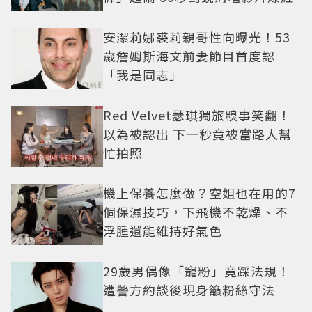
安潔莉娜裘莉親哥性向曝光！53
歲詹姆斯海文前妻節目首度認
「我是同志」
Red Velvet瑟琪獨旅糗事笑翻！
以為被認出 下一秒竟被當路人幫
忙拍照
機上保養怎麼做？空姐也在用的7
個保濕技巧，下飛機不乾燥、不
浮腫還能維持好氣色
29歲男偶像「寵粉」竟踩法規！
遭警方約談後現身籲粉絲守法