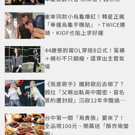
崔傘同款小烏龜爆紅！韓星正瘋
「幸運烏龜手機貼」，TWICE娜
璉、KIOF也貼上求好運
44歲張鈞甯OL穿搭8公式！寬褲
＋襯衫不只顯瘦，還穿出主管氣
場
《我是歌手》鐵肺歌后去哪了？
茜拉「父親出軌高中閨密、冒名
簽約遭封殺」沉寂12年辛酸過往
曝光
台中第一間「鳥貴族」要來了！
全品項100元、開幕送「酥炸南蠻
蝦」