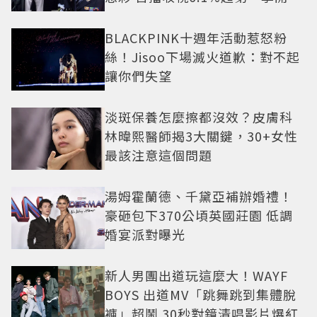
盤
BLACKPINK十週年活動惹怒粉
絲！Jisoo下場滅火道歉：對不起
讓你們失望
淡斑保養怎麼擦都沒效？皮膚科
林暐熙醫師揭3大關鍵，30+女性
最該注意這個問題
湯姆霍蘭德、千黛亞補辦婚禮！
豪砸包下370公頃英國莊園 低調
婚宴派對曝光
新人男團出道玩這麼大！WAYF
BOYS 出道MV「跳舞跳到集體脫
褲」超鬧 30秒對鏡清唱影片爆紅