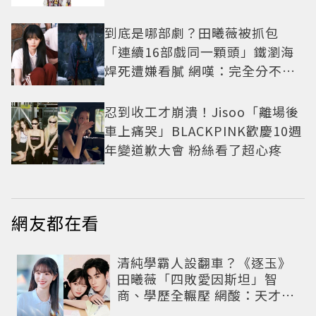
到底是哪部劇？田曦薇被抓包
「連續16部戲同一顆頭」鐵瀏海
焊死遭嫌看膩 網嘆：完全分不出
角色
忍到收工才崩潰！Jisoo「離場後
車上痛哭」BLACKPINK歡慶10週
年變道歉大會 粉絲看了超心疼
網友都在看
清純學霸人設翻車？《逐玉》
田曦薇「四敗愛因斯坦」智
商、學歷全輾壓 網酸：天才全
靠旁白