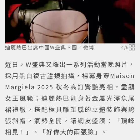
迪麗熱巴出席中國W盛典。圖／微博
4
/
6
近日，W盛典又釋出一系列活動當晚照片，
採用黑白復古濾鏡拍攝，楊冪身穿Maison
Margiela 2025 秋冬高訂驚艷亮相，盡顯
女王風範；迪麗熱巴則身著金屬光澤魚尾
裙禮服，搭配極具雕塑感的立體裝飾與誇
張斜帽，氣勢全開，讓網友盛讚：「頂峰
相見！」、「好偉大的兩張臉」。