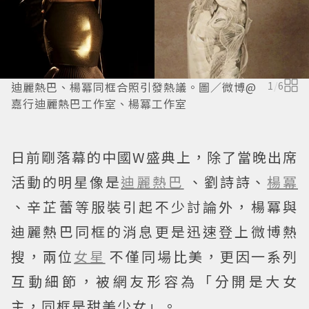
迪麗熱巴、楊冪同框合照引發熱議。圖／微博@
1
/
6
嘉行迪麗熱巴工作室、楊冪工作室
日前剛落幕的中國W盛典上，除了當晚出席
活動的明星像是
迪麗熱巴
、劉詩詩、
楊冪
、辛芷蕾等服裝引起不少討論外，楊冪與
迪麗熱巴同框的消息更是迅速登上微博熱
搜，兩位
女星
不僅同場比美，更因一系列
互動細節，被網友形容為「分開是大女
主，同框是甜美少女」。