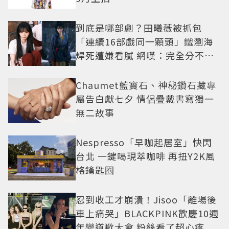
到底是哪部劇？田曦薇被抓包
「連續16部戲同一顆頭」鐵瀏海
焊死遭嫌看膩 網嘆：完全分不出
角色
Chaumet藍寶石、神秘鑽石藏專
屬告白獻七夕 情侶疊戴書寫獨一
無二故事
Nespresso「早咖起居室」快閃
台北 一鍵喝現萃咖啡 再扭Y2K風
格鑰匙圈
忍到收工才崩潰！Jisoo「離場後
車上痛哭」BLACKPINK歡慶10週
年變道歉大會 粉絲看了超心疼