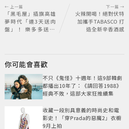
← 上一篇
下一篇 →
「黑毛屋」插旗高雄
火辣開喝！絕對伏特
夢時代「連3天送肉
加攜手TABASCO 打
盤」！ 樂多多送40
造全新辛香酒感
組鐵板燒套餐
你可能會喜歡
不只《鬼怪》十週年！這9部韓劇
都播出10年了：《請回答1988》
經典不敗，這部大家狂推續集
收藏一段別具意義的時尚史和電
影史！「穿Prada的惡魔2」衣櫥
9月上拍