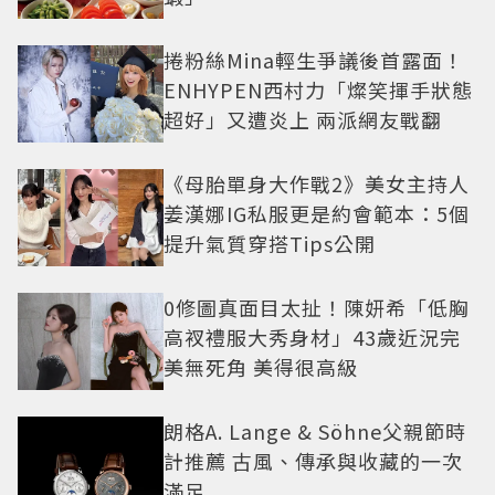
捲粉絲Mina輕生爭議後首露面！
ENHYPEN西村力「燦笑揮手狀態
超好」又遭炎上 兩派網友戰翻
《母胎單身大作戰2》美女主持人
姜漢娜IG私服更是約會範本：5個
提升氣質穿搭Tips公開
0修圖真面目太扯！陳妍希「低胸
高衩禮服大秀身材」43歲近況完
美無死角 美得很高級
朗格A. Lange & Söhne父親節時
計推薦 古風、傳承與收藏的一次
滿足