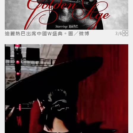
迪麗熱巴出席中國W盛典。圖／微博
3
/
6