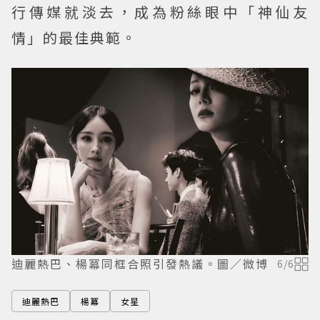
行傳媒就淡去，成為粉絲眼中「神仙友
情」的最佳典範。
迪麗熱巴、楊冪同框合照引發熱議。圖／微博
6
/
6
迪麗熱巴
楊冪
女星