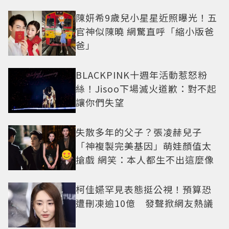
陳妍希9歲兒小星星近照曝光！五
官神似陳曉 網驚直呼「縮小版爸
爸」
BLACKPINK十週年活動惹怒粉
絲！Jisoo下場滅火道歉：對不起
讓你們失望
失散多年的父子？張凌赫兒子
「神複製完美基因」萌娃顏值太
搶戲 網笑：本人都生不出這麼像
柯佳嬿罕見表態挺公視！預算恐
遭刪凍逾10億 發聲掀網友熱議