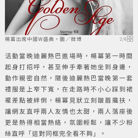
楊冪出席中國W盛典。圖／微博
2
/
6
活動當晚迪麗熱巴進場時，楊冪第一時間
起身打招呼，甚至伸手牽著她坐到身邊，
動作親密自然，隨後迪麗熱巴當晚第一套
禮服是上窄下寬，在走路時不小心踩到裙
襬差點被絆倒，楊冪見狀立刻皺眉攙扶，
讓網友直呼兩人友情也太甜，兩人落座後
更是熱得相當熱絡，氛圍輕鬆，讓不少粉
絲直呼「這對同框完全看不夠」。