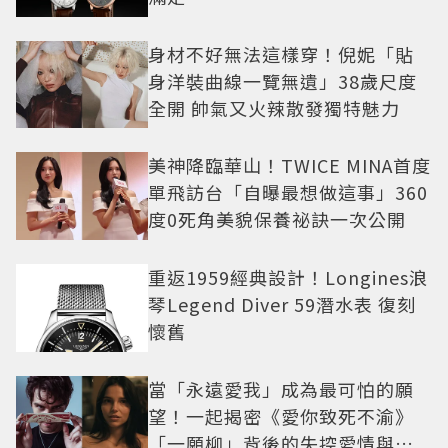
身材不好無法這樣穿！倪妮「貼
身洋裝曲線一覽無遺」38歲尺度
全開 帥氣又火辣散發獨特魅力
美神降臨華山！TWICE MINA首度
單飛訪台「自曝最想做這事」360
度0死角美貌保養祕訣一次公開
重返1959經典設計！Longines浪
琴Legend Diver 59潛水表 復刻
懷舊
當「永遠愛我」成為最可怕的願
望！一起揭密《愛你致死不渝》
「一願柳」背後的失控愛情與爆