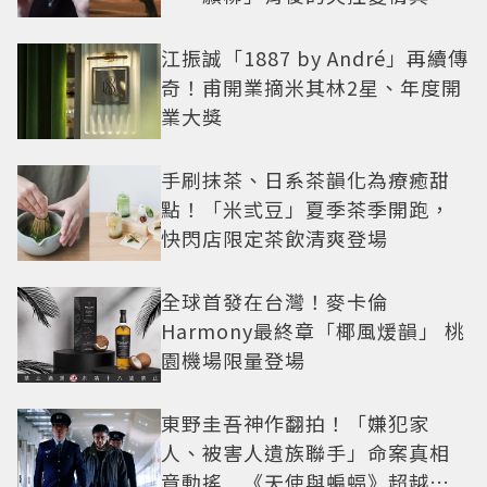
紅之路
江振誠「1887 by André」再續傳
奇！甫開業摘米其林2星、年度開
業大獎
手刷抹茶、日系茶韻化為療癒甜
點！「米弎豆」夏季茶季開跑，
快閃店限定茶飲清爽登場
全球首發在台灣！麥卡倫
Harmony最終章「椰風煖韻」 桃
園機場限量登場
東野圭吾神作翻拍！「嫌犯家
人、被害人遺族聯手」命案真相
竟動搖 《天使與蝙蝠》超越懸