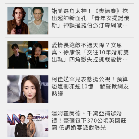
諾蘭選角太神！《奧德賽》挖
出超帥新面孔 「青年安提諾俄
斯」神韻撞羅伯派汀森網喊：
夢回愛德華！
愛情長跑敵不過天降？安恩
真、徐康俊「交往10年婚前雙
出軌」四角戀失控挑戰愛情底
線
柯佳嬿罕見表態挺公視！預算
恐遭刪凍逾10億 發聲掀網友
熱議
湯姆霍蘭德、千黛亞補辦婚
禮！豪砸包下370公頃英國莊
園 低調婚宴派對曝光