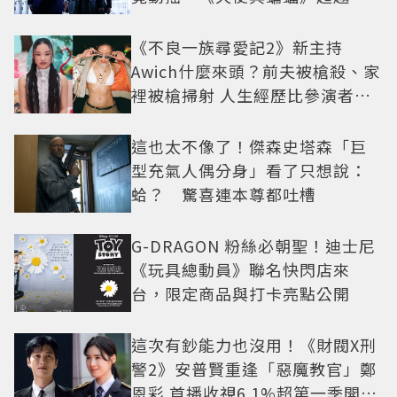
疑框架展開
《不良一族尋愛記2》新主持
Awich什麼來頭？前夫被槍殺、家
裡被槍掃射 人生經歷比參演者還
抓馬！
這也太不像了！傑森史塔森「巨
型充氣人偶分身」看了只想說：
蛤？ 驚喜連本尊都吐槽
G-DRAGON 粉絲必朝聖！迪士尼
《玩具總動員》聯名快閃店來
台，限定商品與打卡亮點公開
這次有鈔能力也沒用！《財閥X刑
警2》安普賢重逢「惡魔教官」鄭
恩彩 首播收視6.1%超第一季開紅