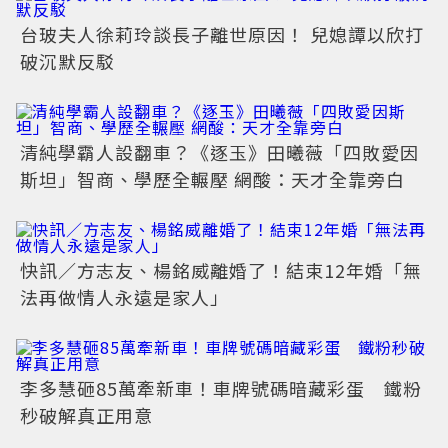
台玻夫人徐莉玲談長子離世原因！ 兒媳譚以欣打
破沉默反駁
清純學霸人設翻車？《逐玉》田曦薇「四敗愛因
斯坦」智商、學歷全輾壓 網酸：天才全靠旁白
快訊／方志友、楊銘威離婚了！結束12年婚「無
法再做情人永遠是家人」
李多慧砸85萬牽新車！車牌號碼暗藏彩蛋 鐵粉
秒破解真正用意