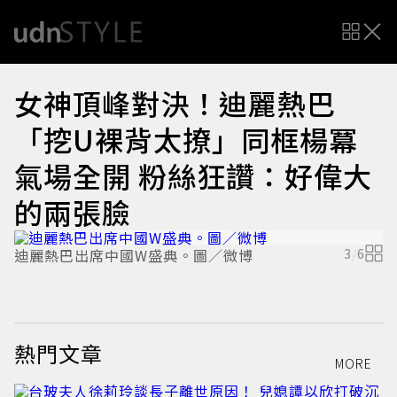
女神頂峰對決！迪麗熱巴
「挖U裸背太撩」同框楊冪
氣場全開 粉絲狂讚：好偉大
的兩張臉
迪麗熱巴出席中國W盛典。圖／微博
3
/
6
熱門文章
MORE