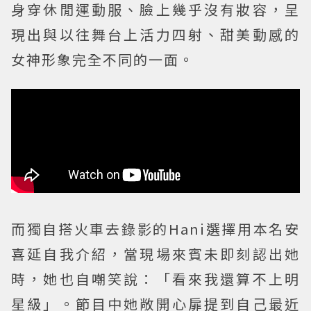
身穿休閒運動服、臉上幾乎沒有妝容，呈
現出與以往舞台上活力四射、甜美動感的
女神形象完全不同的一面。
而獨自搭火車去錄影的Hani選擇用本名安
喜延自我介紹，當現場來賓未即刻認出她
時，她也自嘲笑說：「看來我還算不上明
星級」。節目中她敞開心扉提到自己最近