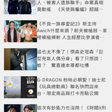
人、被害人遺族聯手」命案真相
竟動搖 《天使與蝙蝠》超越懸
疑框架展開
《不良一族尋愛記2》新主持
Awich什麼來頭？前夫被槍殺、家
裡被槍掃射 人生經歷比參演者還
抓馬！
這也太不像了！傑森史塔森「巨
型充氣人偶分身」看了只想說：
蛤？ 驚喜連本尊都吐槽
G-DRAGON 粉絲必朝聖！迪士尼
《玩具總動員》聯名快閃店來
台，限定商品與打卡亮點公開
這次有鈔能力也沒用！《財閥X刑