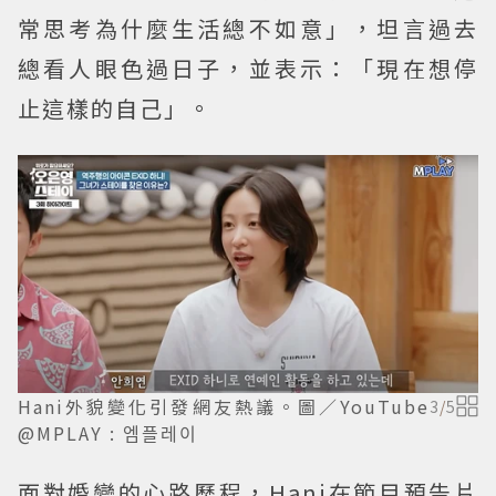
常思考為什麼生活總不如意」，坦言過去
總看人眼色過日子，並表示：「現在想停
止這樣的自己」。
Hani外貌變化引發網友熱議。圖／YouTube
3
/
5
@MPLAY : 엠플레이
面對婚變的心路歷程，Hani在節目預告片