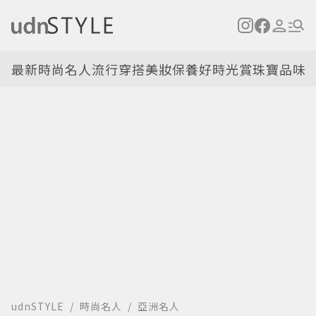
最新
時尚名人
流行穿搭
美妝保養
好時光
賞珠寶
品味
udnSTYLE
時尚名人
亞洲名人