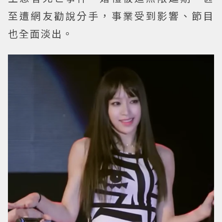
至遭網友勸說分手，事業受到影響、節目
也全面淡出。