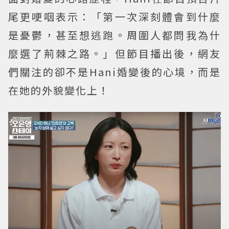
尾更哽咽表示：「第一次深刻體會到什麼
是憂鬱，甚至想逃跑。周圍人都問我為什
麼選了荊棘之路。」但節目播出後，網友
們關注的卻不是Hani婚變後的心境，而是
在她的外貌變化上！