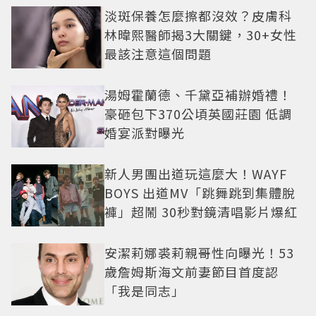
淡斑保養怎麼擦都沒效？皮膚科
林暐熙醫師揭3大關鍵，30+女性
最該注意這個問題
湯姆霍蘭德、千黛亞補辦婚禮！
豪砸包下370公頃英國莊園 低調
婚宴派對曝光
新人男團出道玩這麼大！WAYF
BOYS 出道MV「跳舞跳到集體脫
褲」超鬧 30秒對鏡清唱影片爆紅
安潔莉娜裘莉親哥性向曝光！53
歲詹姆斯海文前妻節目首度認
「我是同志」