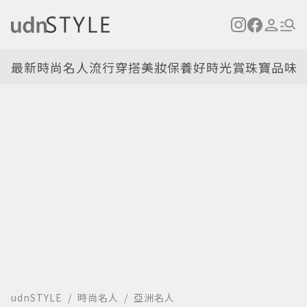
最新
時尚名人
流行穿搭
美妝保養
好時光
賞珠寶
品味
udnSTYLE
時尚名人
亞洲名人