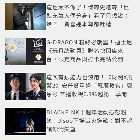
這也太不像了！傑森史塔森「巨
型充氣人偶分身」看了只想說：
蛤？ 驚喜連本尊都吐槽
G-DRAGON 粉絲必朝聖！迪士尼
《玩具總動員》聯名快閃店來
台，限定商品與打卡亮點公開
這次有鈔能力也沒用！《財閥X刑
警2》安普賢重逢「惡魔教官」鄭
恩彩 首播收視6.1%超第一季開紅
盤
BLACKPINK十週年活動惹怒粉
絲！Jisoo下場滅火道歉：對不起
讓你們失望