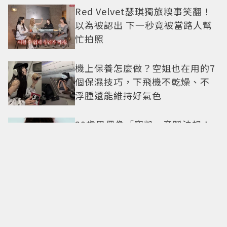
Red Velvet瑟琪獨旅糗事笑翻！
以為被認出 下一秒竟被當路人幫
忙拍照
機上保養怎麼做？空姐也在用的7
個保濕技巧，下飛機不乾燥、不
浮腫還能維持好氣色
29歲男偶像「寵粉」竟踩法規！
遭警方約談後現身籲粉絲守法
7-ELEVEN哈根達斯限時優惠再加
碼 迷你杯、雪糕、雪酥「買10送
13」