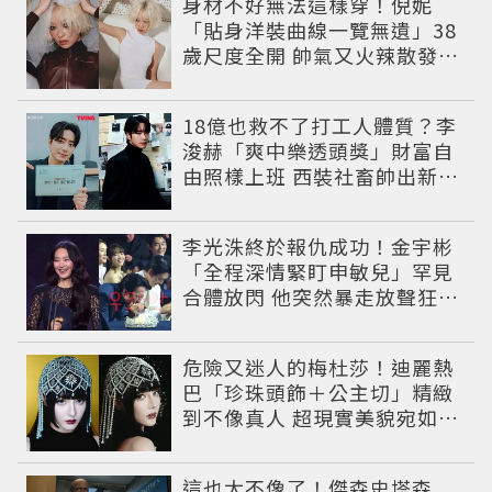
身材不好無法這樣穿！倪妮
「貼身洋裝曲線一覽無遺」38
歲尺度全開 帥氣又火辣散發獨
特魅力
18億也救不了打工人體質？李
浚赫「爽中樂透頭獎」財富自
由照樣上班 西裝社畜帥出新高
度
李光洙終於報仇成功！金宇彬
「全程深情緊盯申敏兒」罕見
合體放閃 他突然暴走放聲狂吼
笑翻全場
危險又迷人的梅杜莎！迪麗熱
巴「珍珠頭飾＋公主切」精緻
到不像真人 超現實美貌宛如神
女降臨
這也太不像了！傑森史塔森