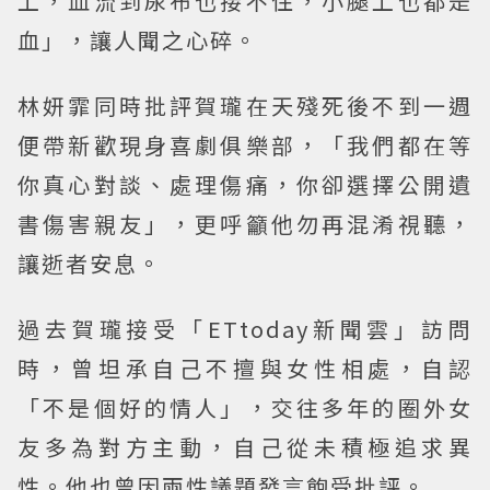
上，血流到尿布也接不住，小腿上也都是
血」，讓人聞之心碎。
林妍霏同時批評賀瓏在天殘死後不到一週
便帶新歡現身喜劇俱樂部，「我們都在等
你真心對談、處理傷痛，你卻選擇公開遺
書傷害親友」，更呼籲他勿再混淆視聽，
讓逝者安息。
過去賀瓏接受「ETtoday新聞雲」訪問
時，曾坦承自己不擅與女性相處，自認
「不是個好的情人」，交往多年的圈外女
友多為對方主動，自己從未積極追求異
性。他也曾因兩性議題發言飽受批評。