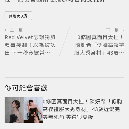
賀瓏夜夜秀
← 上一篇
下一篇 →
Red Velvet瑟琪獨旅
0修圖真面目太扯！
糗事笑翻！以為被認
陳妍希「低胸高衩禮
出 下一秒竟被當路人
服大秀身材」43歲近
幫忙拍照
況完美無死角 美得很
高級
你可能會喜歡
0修圖真面目太扯！陳妍希「低胸
高衩禮服大秀身材」43歲近況完
美無死角 美得很高級