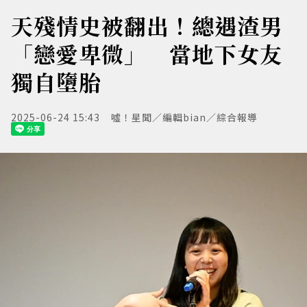
天殘情史被翻出！總遇渣男
「戀愛卑微」 當地下女友
獨自墮胎
2025-06-24 15:43
噓！星聞／編輯bian／綜合報導