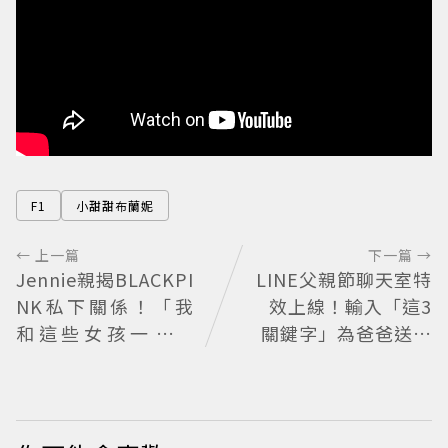
F1
小甜甜布蘭妮
← 上一篇
下一篇 →
Jennie親揭BLACKPI
LINE父親節聊天室特
NK私下關係！「我
效上線！輸入「這3
和這些女孩一起長
關鍵字」為爸爸送上
大」一句話團魂全開
歡樂祝福
她們是彼此最強後盾