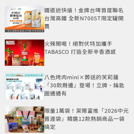
鐵道迷快搶！金牌台啤首度聯名
台灣高鐵 全新N700ST限定罐開
賣
火辣開喝！絕對伏特加攜手
TABASCO 打造全新辛香酒感
八色烤肉mini×葬送的芙莉蓮
「30款周邊」登場！立牌、鑰匙
圈通通有
限量1萬袋！萊爾富推「2026中元
普渡袋」精選12款熱銷商品一袋
搞定