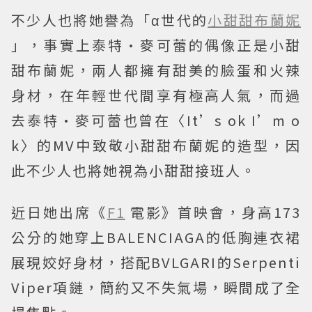
不少人也將她譽為「α世代的
小甜甜布蘭妮
」，事實上泰特·麥可蕾的偶像正是小甜
甜布蘭妮，兩人都擁有甜美的臉蛋和火辣
身材，在年輕世代間享有極高人氣，而過
去泰特·麥可蕾也曾在〈It’s ok I’m o
k〉的MV中致敬小甜甜布蘭妮的造型，因
此不少人也將她視為小甜甜接班人。
近日她出席《
F1
電影》首映會，身高173
公分的她穿上BALENCIAGA的低胸連衣裙
展現姣好身材，搭配BVLGARI的Serpenti
Viper項鏈，簡約又不失氣場，瞬間成了全