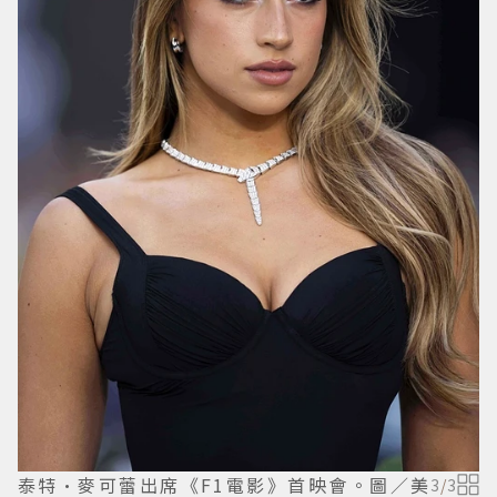
泰特·麥可蕾出席《F1電影》首映會。圖／美
3
/
3