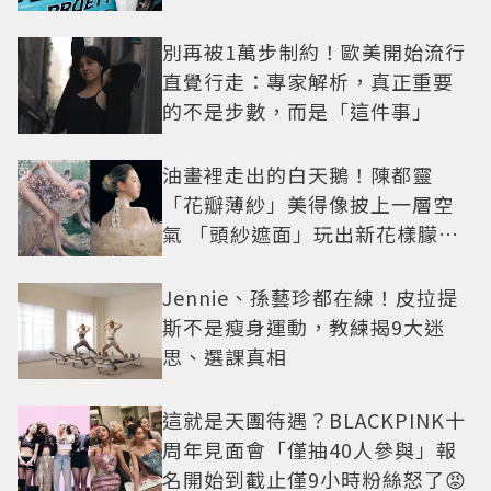
別再被1萬步制約！歐美開始流行
直覺行走：專家解析，真正重要
的不是步數，而是「這件事」
油畫裡走出的白天鵝！陳都靈
「花瓣薄紗」美得像披上一層空
氣 「頭紗遮面」玩出新花樣朦朧
美感太仙
Jennie、孫藝珍都在練！皮拉提
斯不是瘦身運動，教練揭9大迷
思、選課真相
這就是天團待遇？BLACKPINK十
周年見面會「僅抽40人參與」報
名開始到截止僅9小時粉絲怒了😡