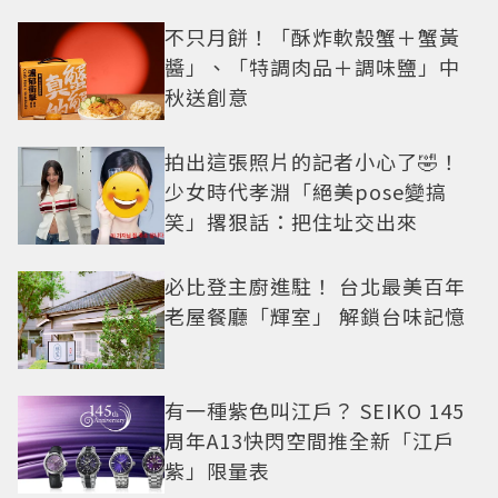
不只月餅！「酥炸軟殼蟹＋蟹黃
醬」、「特調肉品＋調味鹽」中
秋送創意
拍出這張照片的記者小心了🤣！
少女時代孝淵「絕美pose變搞
笑」撂狠話：把住址交出來
必比登主廚進駐！ 台北最美百年
老屋餐廳「輝室」 解鎖台味記憶
有一種紫色叫江戶？ SEIKO 145
周年A13快閃空間推全新「江戶
紫」限量表