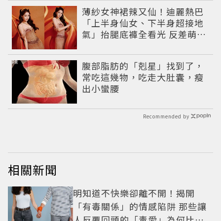
薄紗女神裙辣又仙！迪麗熱巴
「上半身仙女、下半身超接地
氣」抬腿底褲全看光 反差萌穿
搭超圈粉
PR
腹部脂肪的「剋星」找到了，
常吃這幾物，吃走大肚囊，瘦
出小蠻腰
Recommended by
相關新聞
明知道不快樂卻離不開！揭開
「有毒關係」的情感陷阱 那些讓
人反覆回頭的「毒愛」為何比菸