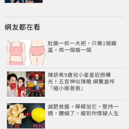
小甜劇
網友都在看
PR
肚腩一抓一大把，只需1個雞
蛋，用一個瘦一個
陳妍希9歲兒小星星近照曝
光！五官神似陳曉 網驚直呼
「縮小版爸爸」
PR
減肥首選，檸檬加它，堅持一
週，腰細了，瘦到你懷疑人生