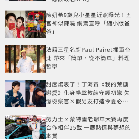
陳妍希9歲兒小星星近照曝光！五
官神似陳曉 網驚直呼「縮小版爸
爸」
法籍三星名廚Paul Pairet揮軍台
北 帶來「簡單，從不簡單」料理
哲學
甜度爆表了！丁海寅《我的荒糖
戀愛》化身拳擊教練守護初戀 失
憶檢察官×假男友打造今夏必看
小甜劇
勞力士 x 蒙特雷老爺車大賽再度
合作相伴25載 一展熱情與夢想的
本質