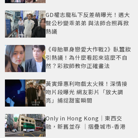
GD權志龍私下反差萌曝光！遇大
聲公秒變乖弟弟 與法師合照再掀
熱議
《母胎單身戀愛大作戰2》臥蠶妝
引熱議！為什麼看起來這麼不自
然？彩妝師教你正確畫法
黃寅燁惠利吻戲太火辣！深情接
吻片段曝光 網友影片「放大調
亮」捕捉甜蜜瞬間
Only in Hong Kong｜東西交
融，新舊並存 ｜摺疊城市-香港