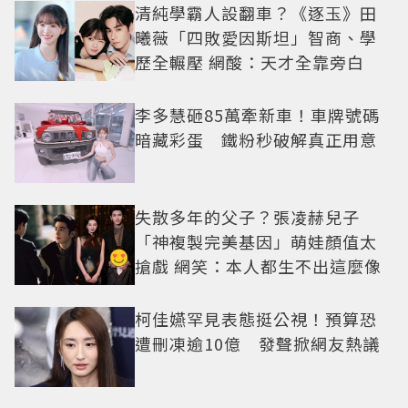
清純學霸人設翻車？《逐玉》田
曦薇「四敗愛因斯坦」智商、學
歷全輾壓 網酸：天才全靠旁白
李多慧砸85萬牽新車！車牌號碼
暗藏彩蛋 鐵粉秒破解真正用意
失散多年的父子？張凌赫兒子
「神複製完美基因」萌娃顏值太
搶戲 網笑：本人都生不出這麼像
柯佳嬿罕見表態挺公視！預算恐
遭刪凍逾10億 發聲掀網友熱議