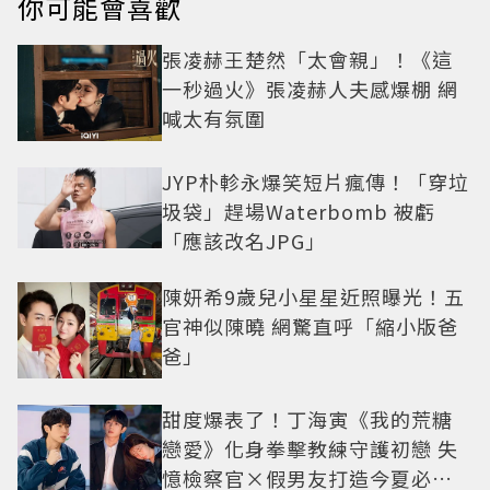
你可能會喜歡
張凌赫王楚然「太會親」！《這
一秒過火》張凌赫人夫感爆棚 網
喊太有氛圍
JYP朴軫永爆笑短片瘋傳！「穿垃
圾袋」趕場Waterbomb 被虧
「應該改名JPG」
陳妍希9歲兒小星星近照曝光！五
官神似陳曉 網驚直呼「縮小版爸
爸」
甜度爆表了！丁海寅《我的荒糖
戀愛》化身拳擊教練守護初戀 失
憶檢察官×假男友打造今夏必看