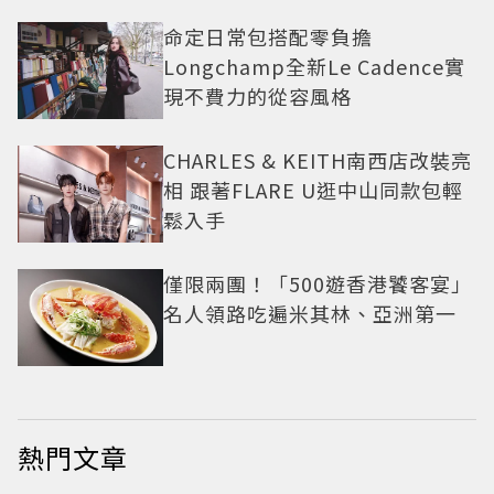
命定日常包搭配零負擔
Longchamp全新Le Cadence實
現不費力的從容風格
CHARLES & KEITH南西店改裝亮
相 跟著FLARE U逛中山同款包輕
鬆入手
僅限兩團！「500遊香港饕客宴」
名人領路吃遍米其林、亞洲第一
熱門文章