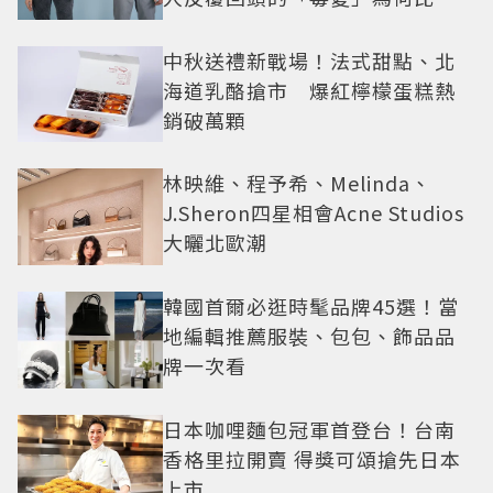
還難戒？
中秋送禮新戰場！法式甜點、北
海道乳酪搶市 爆紅檸檬蛋糕熱
銷破萬顆
林映維、程予希、Melinda、
J.Sheron四星相會Acne Studios
大曬北歐潮
韓國首爾必逛時髦品牌45選！當
地編輯推薦服裝、包包、飾品品
牌一次看
日本咖哩麵包冠軍首登台！台南
香格里拉開賣 得獎可頌搶先日本
上市