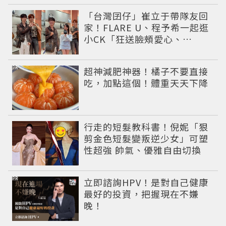
「台灣囝仔」崔立于帶隊友回
家！FLARE U、程予希一起逛
小CK「狂送臉頰愛心、
WINK」親曝中山站私藏必逛
名單
PR
超神減肥神器！橘子不要直接
吃，加點這個！體重天天下降
行走的短髮教科書！倪妮「狠
剪金色短髮變叛逆少女」可塑
性超強 帥氣、優雅自由切換
PR
立即諮詢HPV！是對自己健康
最好的投資，把握現在不嫌
晚！