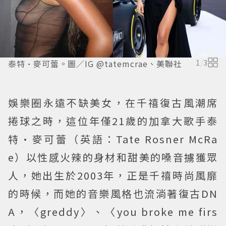
泰特·麥可蕾。圖／IG @tatemcrae、美聯社
1
/
3
娛樂圈永遠不缺美女，在千禧復古風潮席
捲球之時，這位年僅21歲的加拿大歌手泰
特·麥可蕾（英語：Tate Rosner McRa
e）以性感火辣的身材和甜美的嗓音擄獲眾
人，她出生於2003年，正是千禧時尚風靡
的時候，而她的音樂風格也流淌著復古DN
A，〈greddy〉、〈you broke me firs