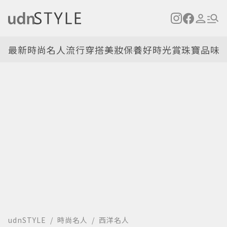
最新
時尚名人
流行穿搭
美妝保養
好時光
賞珠寶
品味
udnSTYLE
時尚名人
西洋名人