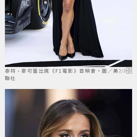
泰特·麥可蕾出席《F1電影》首映會。圖／美
2
/
3
聯社