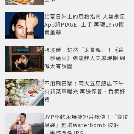
給夏日紳士的風格指南 人氣泰星
Apo將PIAGET上手 再現1970懷
舊風華
張凌赫王楚然「太會親」！《這
一秒過火》張凌赫人夫感爆棚 網
喊太有氛圍
不用飛巴黎！兩大五星飯店下午
茶新菜單曝光 再送保養、香氛好
禮
JYP朴軫永爆笑短片瘋傳！「穿垃
圾袋」趕場Waterbomb 被虧
「應該改名JPG」