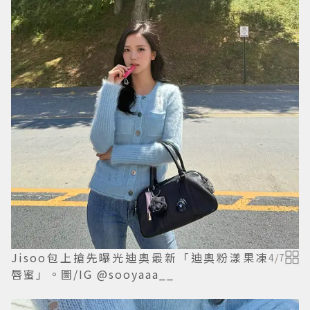
Jisoo包上搶先曝光迪奧最新「迪奧粉漾果凍
4
/
7
唇蜜」。圖/IG @sooyaaa__