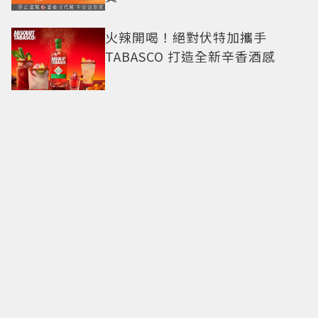
火辣開喝！絕對伏特加攜手
TABASCO 打造全新辛香酒感
八色烤肉mini×葬送的芙莉蓮
「30款周邊」登場！立牌、鑰匙
圈通通有
限量1萬袋！萊爾富推「2026中元
普渡袋」精選12款熱銷商品一袋
搞定
命定日常包搭配零負擔
Longchamp全新Le Cadence實
現不費力的從容風格