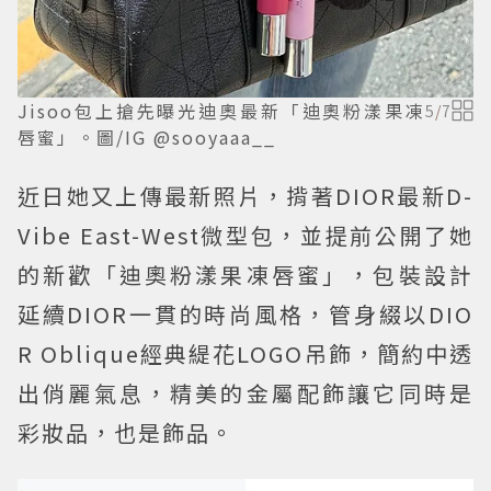
Jisoo包上搶先曝光迪奧最新「迪奧粉漾果凍
5
/
7
唇蜜」。圖/IG @sooyaaa__
近日她又上傳最新照片，揹著DIOR最新D-
Vibe East-West微型包，並提前公開了她
的新歡「迪奧粉漾果凍唇蜜」，包裝設計
延續DIOR一貫的時尚風格，管身綴以DIO
R Oblique經典緹花LOGO吊飾，簡約中透
出俏麗氣息，精美的金屬配飾讓它同時是
彩妝品，也是飾品。