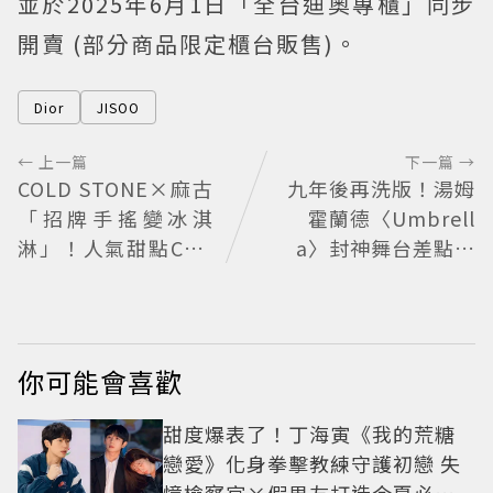
並於2025年6月1日「全台迪奧專櫃」同步
開賣 (部分商品限定櫃台販售)。
Dior
JISOO
← 上一篇
下一篇 →
COLD STONE×麻古
九年後再洗版！湯姆
「招牌手搖變冰淇
霍蘭德〈Umbrell
淋」！人氣甜點Chiz
a〉封神舞台差點變
Cheese快閃台北
成「這首歌」 造型彩
蛋、暖心故事一次公
開
你可能會喜歡
甜度爆表了！丁海寅《我的荒糖
戀愛》化身拳擊教練守護初戀 失