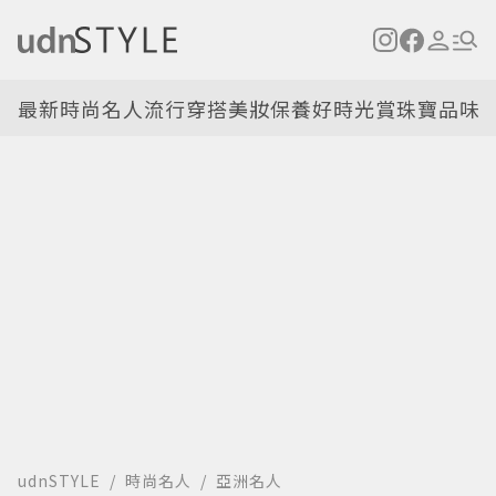
最新
時尚名人
流行穿搭
美妝保養
好時光
賞珠寶
品味
udnSTYLE
時尚名人
亞洲名人