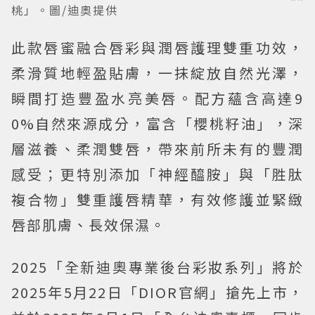
桃」。圖/迪奧提供
此款唇蜜融合唇彩與潤唇護理雙重功效，
柔滑質地輕盈貼膚，一抹綻放自然光澤，
瞬間打造豐盈水亮美唇。配方蘊含高達9
0%自然來源成分，富含「櫻桃籽油」，深
層滋養、柔潤雙唇，帶來前所未有的豐潤
感受；更特別添加「神經醯胺」與「胜肽
複合物」雙重護唇精華，有效修護並緊緻
唇部肌膚、長效保濕。
2025「全新迪奧專業後台彩妝系列」將於
2025年5月22日「DIOR官網」搶先上市，