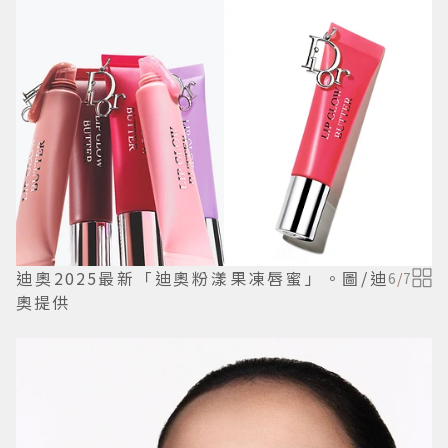
迪奧2025最新「迪奧粉漾果凍唇蜜」。圖/迪
6
/
7
奧提供