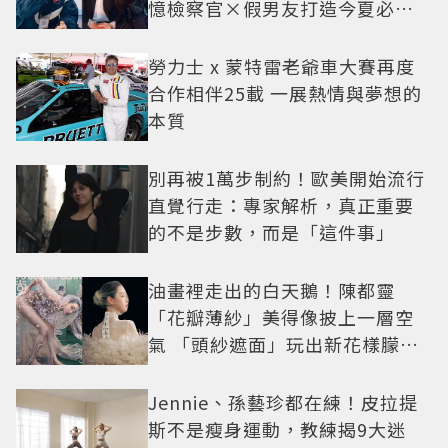
憶檢察官×假男友打造今夏必看
小甜劇
勞力士 x 蒙特雷老爺車大賽再度
合作相伴25載 一展熱情與夢想的
本質
別再被1萬步制約！歐美開始流行
直覺行走：專家解析，真正重要
的不是步數，而是「這件事」
油畫裡走出的白天鵝！陳都靈
「花瓣薄紗」美得像披上一層空
氣 「頭紗遮面」玩出新花樣朦朧
美感太仙
Jennie、孫藝珍都在練！皮拉提
斯不是瘦身運動，教練揭9大迷