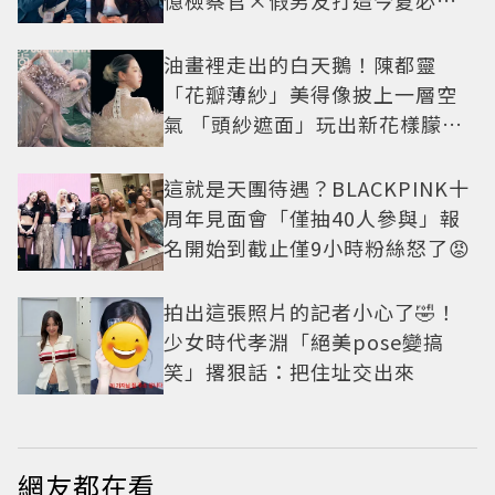
憶檢察官×假男友打造今夏必看
小甜劇
油畫裡走出的白天鵝！陳都靈
「花瓣薄紗」美得像披上一層空
氣 「頭紗遮面」玩出新花樣朦朧
美感太仙
這就是天團待遇？BLACKPINK十
周年見面會「僅抽40人參與」報
名開始到截止僅9小時粉絲怒了😡
拍出這張照片的記者小心了🤣！
少女時代孝淵「絕美pose變搞
笑」撂狠話：把住址交出來
網友都在看