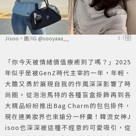
Jisoo。圖/IG @sooyaaa__
1
/
7
「你今天被情緒價值療癒到了嗎？」2025
年似乎是被GenZ時代主宰的一年，年輕、
大膽又勇於展現自我的作風深深影響了時
尚圈。從泡泡馬特的各種盲盒掛飾再到各
大精品紛紛推出Bag Charm的包包掛件，
現在連美妝界也來搶分一杯羹！韓流女神J
isoo也深深被這種不經意的可愛吸引，從