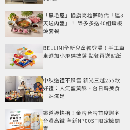
「黑毛屋」插旗高雄夢時代「連3
天送肉盤」！ 樂多多送40組鐵板
燒套餐
BELLINI全新兒童餐登場！手工車
車麵加小飛碟披薩 點餐再送貼紙
中秋送禮不踩雷 新光三越255款
好禮：人氣蛋黃酥、台日韓美食
一站滿足
鐵道迷快搶！金牌台啤首度聯名
台灣高鐵 全新N700ST限定罐開
賣