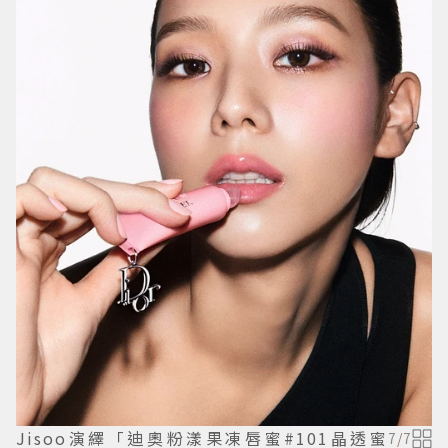
Jisoo演繹「迪奧粉漾果凍唇蜜#101晶透蜜
7
/
7