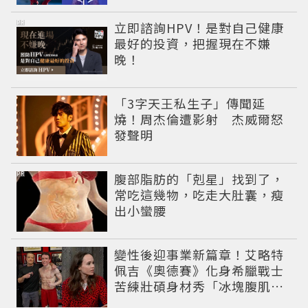
PR
立即諮詢HPV！是對自己健康
最好的投資，把握現在不嫌
晚！
「3字天王私生子」傳聞延
燒！周杰倫遭影射 杰威爾怒
發聲明
PR
腹部脂肪的「剋星」找到了，
常吃這幾物，吃走大肚囊，瘦
出小蠻腰
變性後迎事業新篇章！艾略特
佩吉《奧德賽》化身希臘戰士
苦練壯碩身材秀「冰塊腹肌」
重返好萊塢