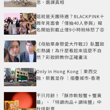
思、選課真相
這就是天團待遇？BLACKPINK十
周年見面會「僅抽40人參與」報
名開始到截止僅9小時粉絲怒了😡
《母胎單身戀愛大作戰2》臥蠶妝
引熱議！為什麼看起來這麼不自
然？彩妝師教你正確畫法
Only in Hong Kong｜東西交
融，新舊並存 ｜摺疊城市-香港
不只月餅！「酥炸軟殼蟹＋蟹黃
醬」、「特調肉品＋調味鹽」中
秋送創意