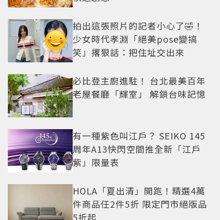
拍出這張照片的記者小心了🤣！
少女時代孝淵「絕美pose變搞
笑」撂狠話：把住址交出來
必比登主廚進駐！ 台北最美百年
老屋餐廳「輝室」 解鎖台味記憶
有一種紫色叫江戶？ SEIKO 145
周年A13快閃空間推全新「江戶
紫」限量表
HOLA「夏出清」開跑！精選4萬
件商品任2件5折 限定門市絕版品
5折起