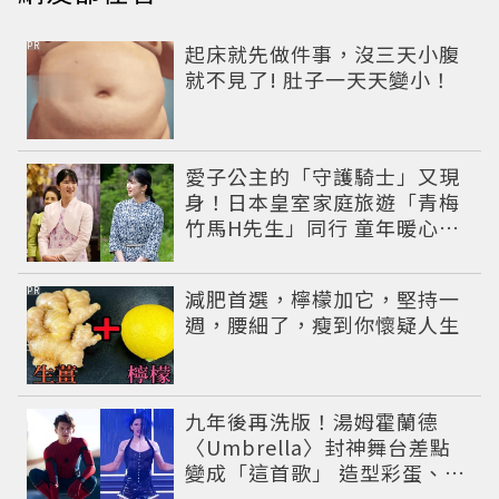
PR
起床就先做件事，沒三天小腹
就不見了! 肚子一天天變小！
愛子公主的「守護騎士」又現
身！日本皇室家庭旅遊「青梅
竹馬H先生」同行 童年暖心故
事再被翻出
PR
減肥首選，檸檬加它，堅持一
週，腰細了，瘦到你懷疑人生
九年後再洗版！湯姆霍蘭德
〈Umbrella〉封神舞台差點
變成「這首歌」 造型彩蛋、暖
心故事一次公開