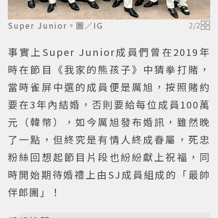
Super Junior。圖／IG
2
/
2
事實上Super Junior成員們曾在2019年
時在節目《我家的熊孩子》中猜拳打賭，
當時雀屏中選的成員便是厲旭，按照賭約
要在3年內結婚，否則要給每位成員100萬
元（韓幣），如今厲旭發布婚訊，雖然晚
了一點，但終究是有情人終成眷屬，死忠
粉絲回想起節目片段也紛紛獻上祝福，同
時開始期待婚禮上由SJ成員組成的「最帥
伴郎團」！