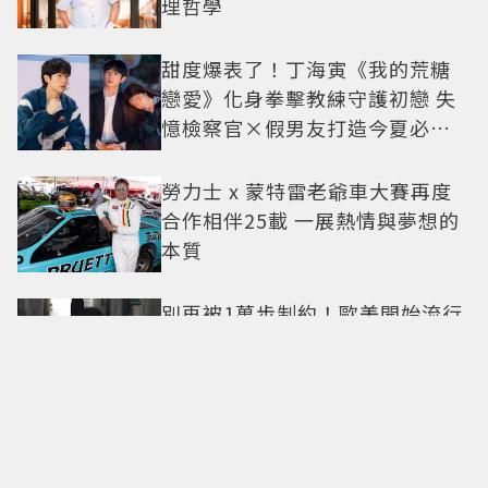
理哲學
甜度爆表了！丁海寅《我的荒糖
戀愛》化身拳擊教練守護初戀 失
憶檢察官×假男友打造今夏必看
小甜劇
勞力士 x 蒙特雷老爺車大賽再度
合作相伴25載 一展熱情與夢想的
本質
別再被1萬步制約！歐美開始流行
直覺行走：專家解析，真正重要
的不是步數，而是「這件事」
油畫裡走出的白天鵝！陳都靈
「花瓣薄紗」美得像披上一層空