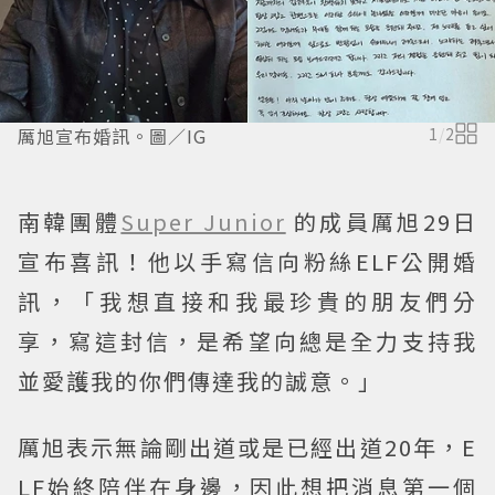
厲旭宣布婚訊。圖／IG
1
/
2
南韓團體
Super Junior
的成員厲旭29日
宣布喜訊！他以手寫信向粉絲ELF公開婚
訊，「我想直接和我最珍貴的朋友們分
享，寫這封信，是希望向總是全力支持我
並愛護我的你們傳達我的誠意。」
厲旭表示無論剛出道或是已經出道20年，E
LF始終陪伴在身邊，因此想把消息第一個