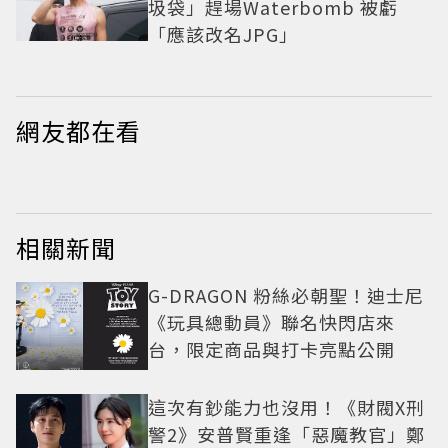
圾袋」趕場Waterbomb 被虧
「應該改名JPG」
網友都在看
相關新聞
G-DRAGON 粉絲必朝聖！迪士尼
《玩具總動員》聯名快閃店來
台，限定商品與打卡亮點公開
這次有鈔能力也沒用！《財閥X刑
警2》安普賢重逢「惡魔教官」鄭