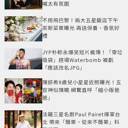
喊太有氛圍
不用飛巴黎！兩大五星飯店下午
茶新菜單曝光 再送保養、香氛好
禮
JYP朴軫永爆笑短片瘋傳！「穿垃
圾袋」趕場Waterbomb 被虧
「應該改名JPG」
陳妍希9歲兒小星星近照曝光！五
官神似陳曉 網驚直呼「縮小版爸
爸」
法籍三星名廚Paul Pairet揮軍台
北 帶來「簡單，從來不簡單」料