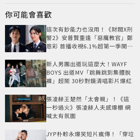
你可能會喜歡
這次有鈔能力也沒用！《財閥X刑
警2》安普賢重逢「惡魔教官」鄭
恩彩 首播收視6.1%超第一季開紅
盤
新人男團出道玩這麼大！WAYF
BOYS 出道MV「跳舞跳到集體脫
褲」超鬧 30秒對鏡清唱影片爆紅
張凌赫王楚然「太會親」！《這
一秒過火》張凌赫人夫感爆棚 網
喊太有氛圍
JYP朴軫永爆笑短片瘋傳！「穿垃