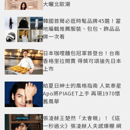
大曬北歐潮
韓國首爾必逛時髦品牌45選！當
地編輯推薦服裝、包包、飾品品
牌一次看
日本咖哩麵包冠軍首登台！台南
香格里拉開賣 得獎可頌搶先日本
上市
給夏日紳士的風格指南 人氣泰星
Apo將PIAGET上手 再現1970懷
舊風華
張凌赫王楚然「太會親」！《這
一秒過火》張凌赫人夫感爆棚 網