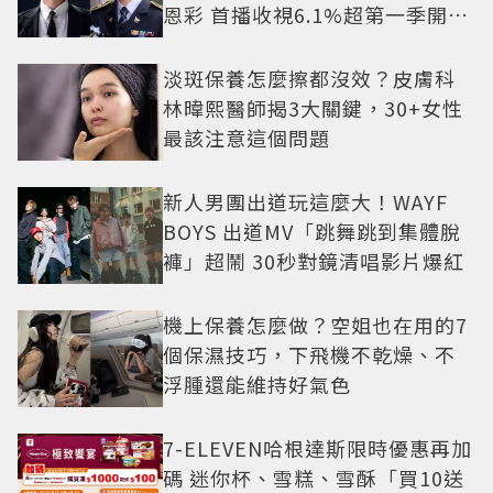
恩彩 首播收視6.1%超第一季開紅
盤
淡斑保養怎麼擦都沒效？皮膚科
林暐熙醫師揭3大關鍵，30+女性
最該注意這個問題
新人男團出道玩這麼大！WAYF
BOYS 出道MV「跳舞跳到集體脫
褲」超鬧 30秒對鏡清唱影片爆紅
機上保養怎麼做？空姐也在用的7
個保濕技巧，下飛機不乾燥、不
浮腫還能維持好氣色
7-ELEVEN哈根達斯限時優惠再加
碼 迷你杯、雪糕、雪酥「買10送