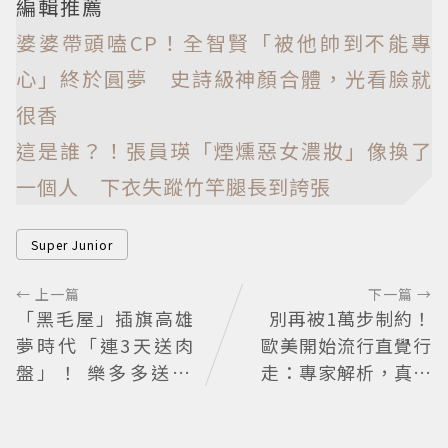
編輯推薦
婆婆帶頭嗑CP！全智賢「被他帥到不能專
心」終於圓夢 史詩級神顏合體，光看臉就
很香
這是誰？！張員瑛「煙燻惡女濃妝」像換了
一個人 下衣失蹤竹竿腿長到誇張
Super Junior
← 上一篇
下一篇 →
「黑毛屋」插旗高雄
別再被1萬步制約！
夢時代「連3天送肉
歐美開始流行直覺行
盤」！ 樂多多送40
走：專家解析，真正
組鐵板燒套餐
重要的不是步數，而
是「這件事」