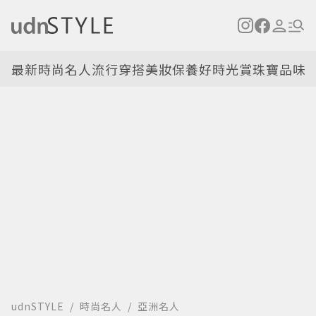
最新
時尚名人
流行穿搭
美妝保養
好時光
賞珠寶
品味
udnSTYLE
時尚名人
亞洲名人