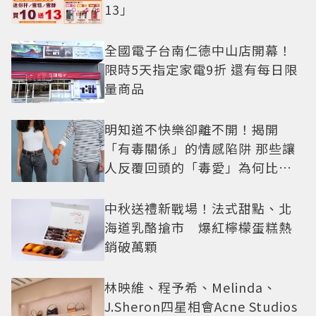
13」
全國電子台南仁德中山店開幕！
限時5天指定家電9折 還有每日限
量商品
明知道不快樂卻離不開！揭開
「有毒關係」的情感陷阱 那些讓
人反覆回頭的「毒愛」為何比菸
還難戒？
中秋送禮新戰場！法式甜點、北
海道乳酪搶市 爆紅檸檬蛋糕熱
銷破萬顆
林映維、程予希、Melinda、
J.Sheron四星相會Acne Studios