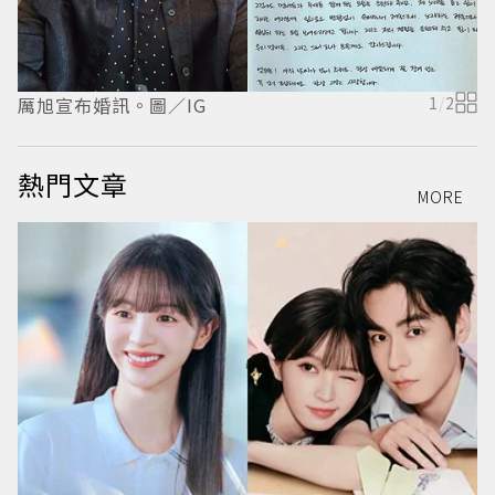
厲旭宣布婚訊。圖／IG
1
/
2
S
熱門文章
MORE