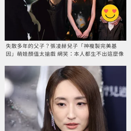
失散多年的父子？張凌赫兒子「神複製完美基
因」萌娃顏值太搶戲 網笑：本人都生不出這麼像