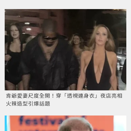
肯爺愛妻尺度全開！穿「透視連身衣」夜店亮相
火辣造型引爆話題