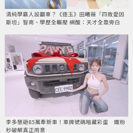
清純學霸人設翻車？《逐玉》田曦薇「四敗愛因
斯坦」智商、學歷全輾壓 網酸：天才全靠旁白
李多慧砸85萬牽新車！車牌號碼暗藏彩蛋 鐵粉
秒破解真正用意