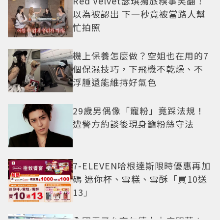
Red Velvet瑟琪獨旅糗事笑翻！
以為被認出 下一秒竟被當路人幫
忙拍照
機上保養怎麼做？空姐也在用的7
個保濕技巧，下飛機不乾燥、不
浮腫還能維持好氣色
29歲男偶像「寵粉」竟踩法規！
遭警方約談後現身籲粉絲守法
7-ELEVEN哈根達斯限時優惠再加
碼 迷你杯、雪糕、雪酥「買10送
13」