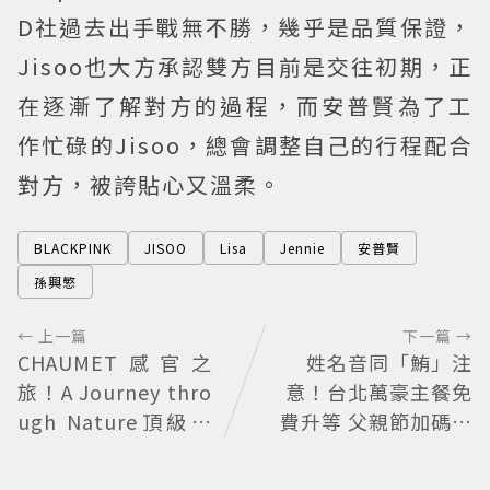
D社過去出手戰無不勝，幾乎是品質保證，
Jisoo也大方承認雙方目前是交往初期，正
在逐漸了解對方的過程，而安普賢為了工
作忙碌的Jisoo，總會調整自己的行程配合
對方，被誇貼心又溫柔。
BLACKPINK
JISOO
Lisa
Jennie
安普賢
孫興慜
← 上一篇
下一篇 →
CHAUMET感官之
姓名音同「鮪」注
旅！A Journey thro
意！台北萬豪主餐免
ugh Nature頂級珠
費升等 父親節加碼鮪
寶看見植物香氣
魚現切秀