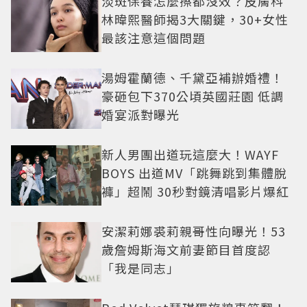
淡斑保養怎麼擦都沒效？皮膚科
林暐熙醫師揭3大關鍵，30+女性
最該注意這個問題
湯姆霍蘭德、千黛亞補辦婚禮！
豪砸包下370公頃英國莊園 低調
婚宴派對曝光
新人男團出道玩這麼大！WAYF
BOYS 出道MV「跳舞跳到集體脫
褲」超鬧 30秒對鏡清唱影片爆紅
安潔莉娜裘莉親哥性向曝光！53
歲詹姆斯海文前妻節目首度認
「我是同志」