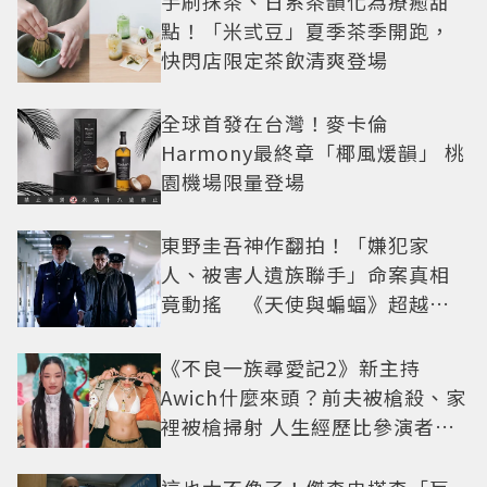
手刷抹茶、日系茶韻化為療癒甜
點！「米弎豆」夏季茶季開跑，
快閃店限定茶飲清爽登場
全球首發在台灣！麥卡倫
Harmony最終章「椰風煖韻」 桃
園機場限量登場
東野圭吾神作翻拍！「嫌犯家
人、被害人遺族聯手」命案真相
竟動搖 《天使與蝙蝠》超越懸
疑框架展開
《不良一族尋愛記2》新主持
Awich什麼來頭？前夫被槍殺、家
裡被槍掃射 人生經歷比參演者還
抓馬！