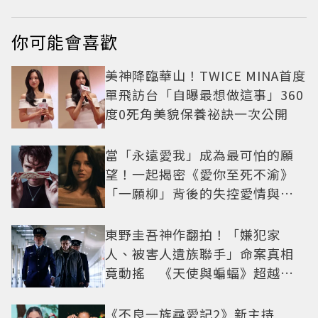
你可能會喜歡
美神降臨華山！TWICE MINA首度
單飛訪台「自曝最想做這事」360
度0死角美貌保養祕訣一次公開
當「永遠愛我」成為最可怕的願
望！一起揭密《愛你至死不渝》
「一願柳」背後的失控愛情與爆
紅之路
東野圭吾神作翻拍！「嫌犯家
人、被害人遺族聯手」命案真相
竟動搖 《天使與蝙蝠》超越懸
疑框架展開
《不良一族尋愛記2》新主持