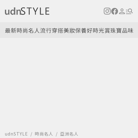
最新
時尚名人
流行穿搭
美妝保養
好時光
賞珠寶
品味
udnSTYLE
時尚名人
亞洲名人