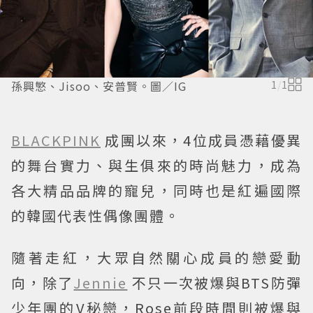
孫興慜、Jisoo、安普賢。圖／IG
1
/
1
BLACKPINK
成團以來，4位成員憑藉優異
的舞台實力、與生俱來的時尚魅力，成為
各大精品品牌的寵兒，同時也是紅遍國際
的韓國代表性偶像團體。
隨著走紅，大眾自然關心成員的戀愛動
向，除了
Jennie
不只一次被爆與BTS防彈
少年團的V秘戀，Rose前段時間則被爆與