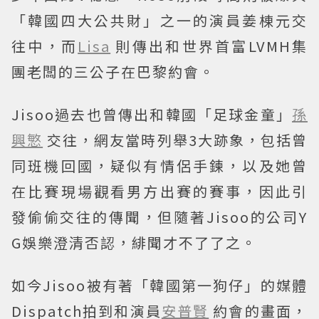
「韓國四大公共財」之一的演員姜棟元交
往中，而
Lisa
則傳出和世界首富LVMH集
團老闆的三公子在巴黎約會。
Jisoo過去也曾傳出和韓國「足球金童」
孫
興慜
交往，網友當時列舉3大跡象，包括曾
同班機回國，疑似有情侶手鍊，以及她曾
在比賽現場觀看男方出賽的賽事，因此引
發偷偷交往的傳聞，但隨著Jisoo的公司Y
G娛樂澄清否認，緋聞才不了了之。
如今Jisoo被有著「韓國第一狗仔」的媒體
Dispatch拍到和演員
安普賢
約會的畫面，