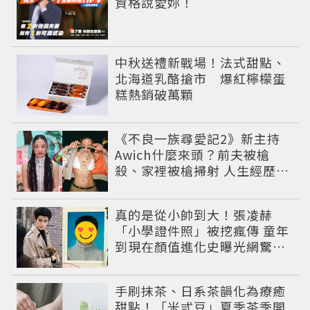
資格說愛妳！
中秋送禮新戰場！法式甜點、
北海道乳酪搶市 爆紅檸檬蛋
糕熱銷破萬顆
《不良一族尋愛記2》新主持
Awich什麼來頭？前夫被槍
殺、家裡被槍掃射 人生經歷比
參演者還抓馬！
真的是從小帥到大！張凌赫
「小學證件照」被挖瘋傳 童年
到現在顏值進化史曝光網驚：
完全等比例長大
手刷抹茶、日系茶韻化為療癒
甜點！「米弎豆」夏季茶季開