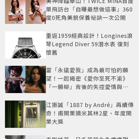
美神降臨華山！TWICE MINA首度
單飛訪台「自曝最想做這事」360
度0死角美貌保養祕訣一次公開
重返1959經典設計！Longines浪
琴Legend Diver 59潛水表 復刻
懷舊
當「永遠愛我」成為最可怕的願
望！一起揭密《愛你至死不渝》
「一願柳」背後的失控愛情與爆
紅之路
江振誠「1887 by André」再續傳
奇！甫開業摘米其林2星、年度開
業大獎