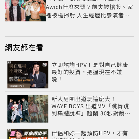
Awich什麼來頭？前夫被槍殺、家
裡被槍掃射 人生經歷比參演者還
抓馬！
網友都在看
PR
立即諮詢HPV！是對自己健康
最好的投資，把握現在不嫌
晚！
新人男團出道玩這麼大！
WAYF BOYS 出道MV「跳舞跳
到集體脫褲」超鬧 30秒對鏡清
唱影片爆紅
PR
伴侶和妳一起預防HPV，才有