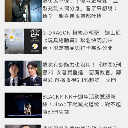
這也太不像了！傑森史塔森「巨
型充氣人偶分身」看了只想說：
蛤？ 驚喜連本尊都吐槽
G-DRAGON 粉絲必朝聖！迪士尼
《玩具總動員》聯名快閃店來
台，限定商品與打卡亮點公開
這次有鈔能力也沒用！《財閥X刑
警2》安普賢重逢「惡魔教官」鄭
恩彩 首播收視6.1%超第一季開紅
盤
BLACKPINK十週年活動惹怒粉
絲！Jisoo下場滅火道歉：對不起
讓你們失望