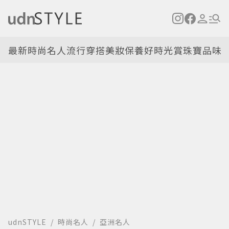
最新
時尚名人
流行穿搭
美妝保養
好時光
賞珠寶
品味
udnSTYLE
時尚名人
亞洲名人