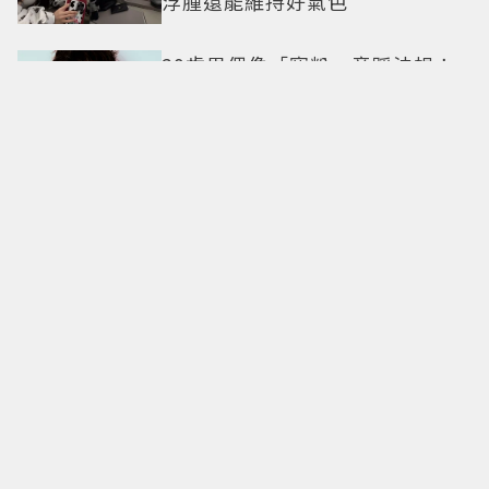
浮腫還能維持好氣色
29歲男偶像「寵粉」竟踩法規！
遭警方約談後現身籲粉絲守法
7-ELEVEN哈根達斯限時優惠再加
碼 迷你杯、雪糕、雪酥「買10送
13」
全國電子台南仁德中山店開幕！
限時5天指定家電9折 還有每日限
量商品
明知道不快樂卻離不開！揭開
「有毒關係」的情感陷阱 那些讓