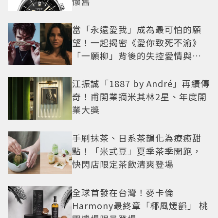
懷舊
當「永遠愛我」成為最可怕的願
望！一起揭密《愛你致死不渝》
「一願柳」背後的失控愛情與爆
紅之路
江振誠「1887 by André」再續傳
奇！甫開業摘米其林2星、年度開
業大獎
手刷抹茶、日系茶韻化為療癒甜
點！「米弎豆」夏季茶季開跑，
快閃店限定茶飲清爽登場
全球首發在台灣！麥卡倫
Harmony最終章「椰風煖韻」 桃