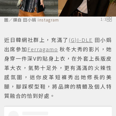
圖／擷自 田小娟
instagram
1
/
3
近日韓網社群上，充滿了
(G)I-DLE
田小娟
出席參加
Ferragamo
秋冬大秀的影片，她
身穿一件深V的貼身上衣，在外套上長版皮
革大衣，氣勢十足外，更有滿滿的火辣性
感氛圍，迷你皮革短褲秀出她修長的美
腿，腳踩楔型鞋，將品牌的精髓及個人特
質融合的恰到好處。