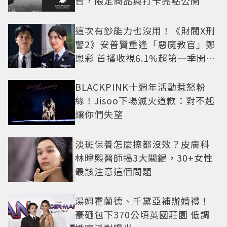
台，限定商品與打卡亮點公開
這次有鈔能力也沒用！《財閥X刑
警2》安普賢重逢「惡魔教官」鄭
恩彩 首播收視6.1%超第一季開紅
盤
BLACKPINK十週年活動惹怒粉
絲！Jisoo下場滅火道歉：對不起
讓你們失望
淡斑保養怎麼擦都沒效？皮膚科
林暐熙醫師揭3大關鍵，30+女性
最該注意這個問題
湯姆霍蘭德、千黛亞補辦婚禮！
豪砸包下370公頃英國莊園 低調