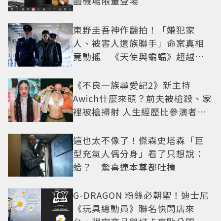
園機場限量登場
東野圭吾神作翻拍！「嫌犯家
人、被害人遺族聯手」命案真相
竟動搖 《天使與蝙蝠》超越懸
疑框架展開
《不良一族尋愛記2》新主持
Awich什麼來頭？前夫被槍殺、家
裡被槍掃射 人生經歷比參演者還
抓馬！
這也太不像了！傑森史塔森「巨
型充氣人偶分身」看了只想說：
蛤？ 驚喜連本尊都吐槽
G-DRAGON 粉絲必朝聖！迪士尼
《玩具總動員》聯名快閃店來