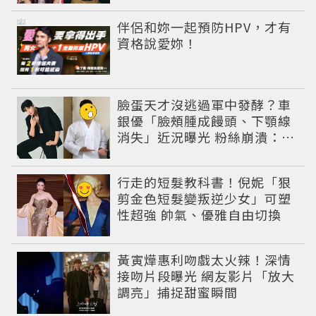
PR
伴侶和妳一起預防HPV，才有
資格說愛妳！
臉蛋天才沒逃過軍中發酵？車
銀優「臉頰腫成饅頭、下顎線
消失」近況曝光 粉絲崩潰：空
氣有酵母😭
行走的短髮教科書！倪妮「狠
剪金色短髮變叛逆少女」可塑
性超強 帥氣、優雅自由切換
黃寅燁惠利吻戲太火辣！深情
接吻片段曝光 網友影片「放大
調亮」捕捉甜蜜瞬間