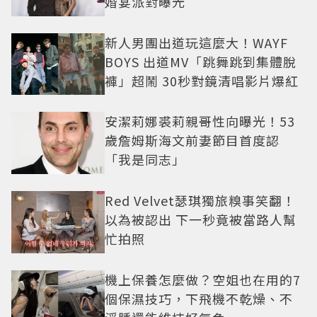
婚宴派對曝光
新人男團出道玩這麼大！WAYF
BOYS 出道MV「跳舞跳到集體脫
褲」超鬧 30秒對鏡清唱影片爆紅
安潔莉娜裘莉親哥性向曝光！53
歲詹姆斯海文前妻節目首度認
「我是同志」
Red Velvet瑟琪獨旅糗事笑翻！
以為被認出 下一秒竟被當路人幫
忙拍照
機上保養怎麼做？空姐也在用的7
個保濕技巧，下飛機不乾燥、不