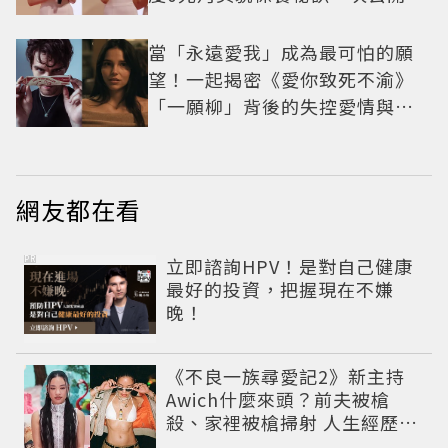
當「永遠愛我」成為最可怕的願
望！一起揭密《愛你致死不渝》
「一願柳」背後的失控愛情與爆
紅之路
網友都在看
PR
立即諮詢HPV！是對自己健康
最好的投資，把握現在不嫌
晚！
《不良一族尋愛記2》新主持
Awich什麼來頭？前夫被槍
殺、家裡被槍掃射 人生經歷比
參演者還抓馬！