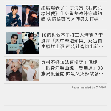
甜度爆表了！丁海寅《我的荒
糖戀愛》化身拳擊教練守護初
戀 失憶檢察官×假男友打造今
夏必看小甜劇
18億也救不了打工人體質？李
浚赫「爽中樂透頭獎」財富自
由照樣上班 西裝社畜帥出新高
度
身材不好無法這樣穿！倪妮
「貼身洋裝曲線一覽無遺」38
歲尺度全開 帥氣又火辣散發獨
特魅力
Recommended by