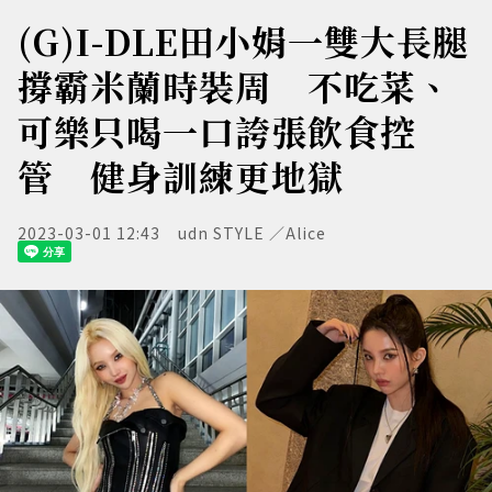
(G)I-DLE田小娟一雙大長腿
撐霸米蘭時裝周 不吃菜、
可樂只喝一口誇張飲食控
管 健身訓練更地獄
2023-03-01 12:43
udn STYLE ／Alice