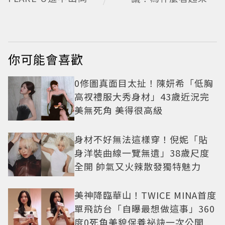
包輕鬆入手
麼不自然？彩妝師教
你正確畫法
你可能會喜歡
0修圖真面目太扯！陳妍希「低胸
高衩禮服大秀身材」43歲近況完
美無死角 美得很高級
身材不好無法這樣穿！倪妮「貼
身洋裝曲線一覽無遺」38歲尺度
全開 帥氣又火辣散發獨特魅力
美神降臨華山！TWICE MINA首度
單飛訪台「自曝最想做這事」360
度0死角美貌保養祕訣一次公開