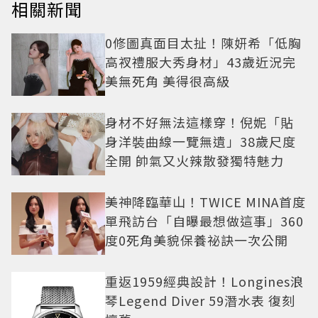
相關新聞
0修圖真面目太扯！陳妍希「低胸
高衩禮服大秀身材」43歲近況完
美無死角 美得很高級
身材不好無法這樣穿！倪妮「貼
身洋裝曲線一覽無遺」38歲尺度
全開 帥氣又火辣散發獨特魅力
美神降臨華山！TWICE MINA首度
單飛訪台「自曝最想做這事」360
度0死角美貌保養祕訣一次公開
重返1959經典設計！Longines浪
琴Legend Diver 59潛水表 復刻