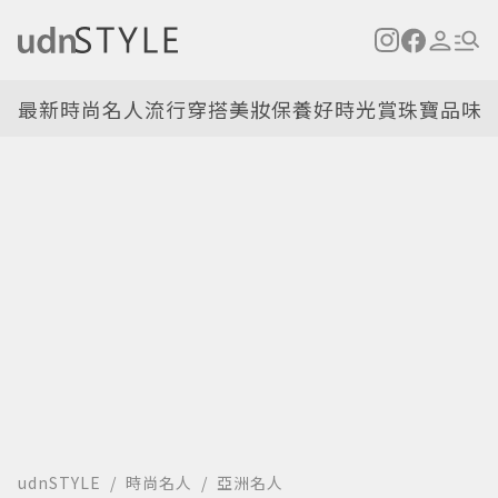
最新
時尚名人
流行穿搭
美妝保養
好時光
賞珠寶
品味
udnSTYLE
時尚名人
亞洲名人