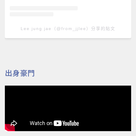
Lee jung jae（@from_jjlee）分享的貼文
出身豪門