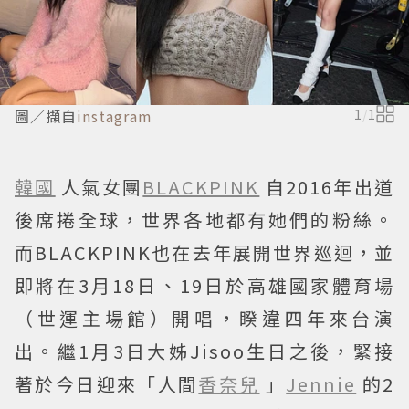
圖／擷自
instagram
1
/
1
韓國
人氣女團
BLACKPINK
自2016年出道
後席捲全球，世界各地都有她們的粉絲。
而BLACKPINK也在去年展開世界巡迴，並
即將在3月18日、19日於高雄國家體育場
（世運主場館）開唱，睽違四年來台演
出。繼1月3日大姊Jisoo生日之後，緊接
著於今日迎來「人間
香奈兒
」
Jennie
的2