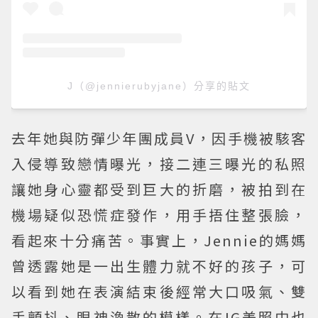
J（@jennierubyjane）分享的貼文
去年她與防彈少年團成員V，因手機被駭客
入侵導致戀情曝光，接二連三曝光的私照
讓她身心靈都受到巨大的折磨，被拍到在
機場疑似恐慌症發作，用手捂住整張臉，
看起來十分痛苦。事實上，Jennie的媽媽
曾透露她是一出生體力就不好的孩子，可
以看到她在表演結束後經常大口吸氣、雙
手顫抖、眼神渙散的模樣。在IG美照中也