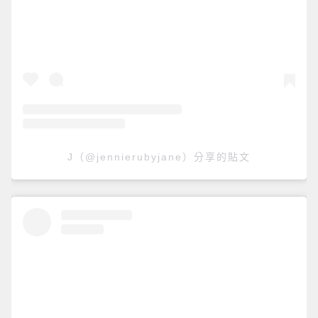
J（@jennierubyjane）分享的貼文