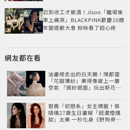
角色
忍到收工才崩潰！Jisoo「離場後
車上痛哭」BLACKPINK歡慶10週
年變道歉大會 粉絲看了超心疼
網友都在看
油畫裡走出的白天鵝！陳都靈
「花瓣薄紗」美得像披上一層
空氣 「頭紗遮面」玩出新花樣
朦朧美感太仙
狠撕「初戀系」女主標籤！張
婧儀27歲生日畫報「超濃煙燻
妝」太美 一秒化身《野狗骨
頭》苗靖