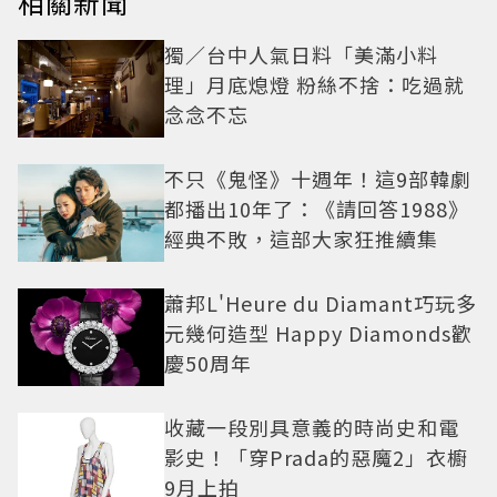
相關新聞
獨／台中人氣日料「美滿小料
理」月底熄燈 粉絲不捨：吃過就
念念不忘
不只《鬼怪》十週年！這9部韓劇
都播出10年了：《請回答1988》
經典不敗，這部大家狂推續集
蕭邦L'Heure du Diamant巧玩多
元幾何造型 Happy Diamonds歡
慶50周年
收藏一段別具意義的時尚史和電
影史！「穿Prada的惡魔2」衣櫥
9月上拍