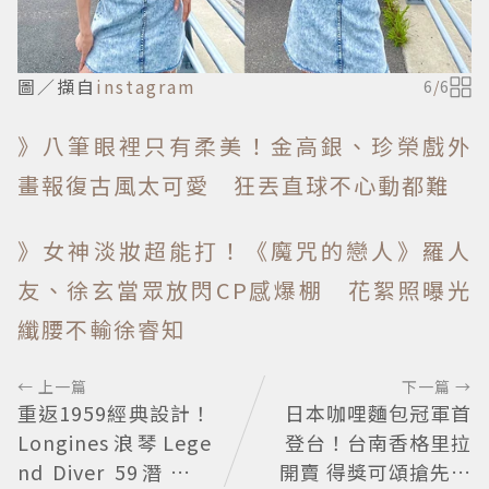
圖／擷自
instagram
6
/
6
》八筆眼裡只有柔美！金高銀、珍榮戲外
畫報復古風太可愛 狂丟直球不心動都難
》女神淡妝超能打！《魔咒的戀人》羅人
友、徐玄當眾放閃CP感爆棚 花絮照曝光
纖腰不輸徐睿知
← 上一篇
下一篇 →
重返1959經典設計！
日本咖哩麵包冠軍首
Longines浪琴Lege
登台！台南香格里拉
nd Diver 59潛水表
開賣 得獎可頌搶先日