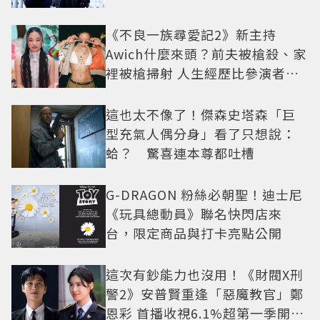
疑框架展開
《不良一族尋愛記2》新主持
Awich什麼來頭？前夫被槍殺、家
裡被槍掃射 人生經歷比參演者還
抓馬！
這也太不像了！傑森史塔森「巨
型充氣人偶分身」看了只想說：
蛤？ 驚喜連本尊都吐槽
G-DRAGON 粉絲必朝聖！迪士尼
《玩具總動員》聯名快閃店來
台，限定商品與打卡亮點公開
這次有鈔能力也沒用！《財閥X刑
警2》安普賢重逢「惡魔教官」鄭
恩彩 首播收視6.1%超第一季開紅