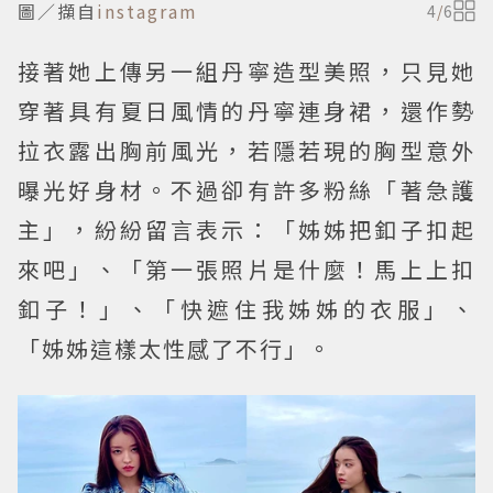
圖／擷自
instagram
4
/
6
接著她上傳另一組丹寧造型美照，只見她
穿著具有夏日風情的丹寧連身裙，還作勢
拉衣露出胸前風光，若隱若現的胸型意外
曝光好身材。不過卻有許多粉絲「著急護
主」，紛紛留言表示：「姊姊把釦子扣起
來吧」、「第一張照片是什麼！馬上上扣
釦子！」、「快遮住我姊姊的衣服」、
「姊姊這樣太性感了不行」。