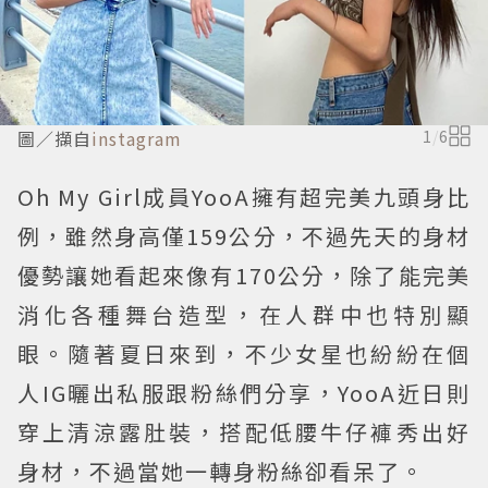
圖／擷自
instagram
1
/
6
Oh My Girl成員YooA擁有超完美九頭身比
例，雖然身高僅159公分，不過先天的身材
優勢讓她看起來像有170公分，除了能完美
消化各種舞台造型，在人群中也特別顯
眼。隨著夏日來到，不少女星也紛紛在個
人IG曬出私服跟粉絲們分享，YooA近日則
穿上清涼露肚裝，搭配低腰牛仔褲秀出好
身材，不過當她一轉身粉絲卻看呆了。