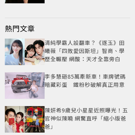
熱門文章
清純學霸人設翻車？《逐玉》田
曦薇「四敗愛因斯坦」智商、學
歷全輾壓 網酸：天才全靠旁白
李多慧砸85萬牽新車！車牌號碼
暗藏彩蛋 鐵粉秒破解真正用意
陳妍希9歲兒小星星近照曝光！五
官神似陳曉 網驚直呼「縮小版爸
爸」