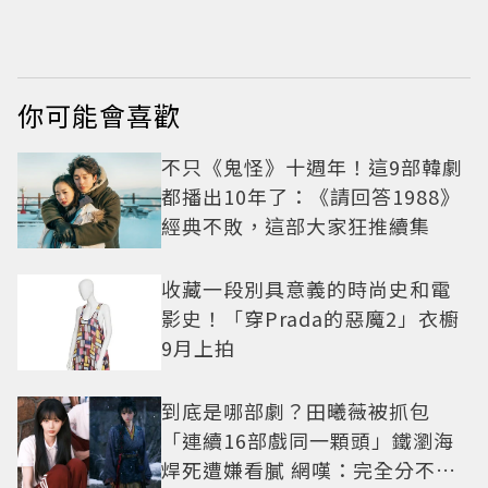
復刻懷舊
本上市
你可能會喜歡
不只《鬼怪》十週年！這9部韓劇
都播出10年了：《請回答1988》
經典不敗，這部大家狂推續集
收藏一段別具意義的時尚史和電
影史！「穿Prada的惡魔2」衣櫥
9月上拍
到底是哪部劇？田曦薇被抓包
「連續16部戲同一顆頭」鐵瀏海
焊死遭嫌看膩 網嘆：完全分不出