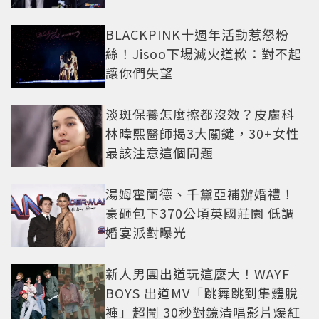
盤
BLACKPINK十週年活動惹怒粉
絲！Jisoo下場滅火道歉：對不起
讓你們失望
淡斑保養怎麼擦都沒效？皮膚科
林暐熙醫師揭3大關鍵，30+女性
最該注意這個問題
湯姆霍蘭德、千黛亞補辦婚禮！
豪砸包下370公頃英國莊園 低調
婚宴派對曝光
新人男團出道玩這麼大！WAYF
BOYS 出道MV「跳舞跳到集體脫
褲」超鬧 30秒對鏡清唱影片爆紅