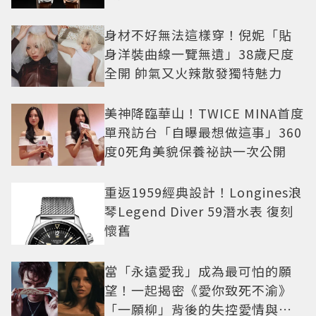
身材不好無法這樣穿！倪妮「貼
身洋裝曲線一覽無遺」38歲尺度
全開 帥氣又火辣散發獨特魅力
美神降臨華山！TWICE MINA首度
單飛訪台「自曝最想做這事」360
度0死角美貌保養祕訣一次公開
重返1959經典設計！Longines浪
琴Legend Diver 59潛水表 復刻
懷舊
當「永遠愛我」成為最可怕的願
望！一起揭密《愛你致死不渝》
「一願柳」背後的失控愛情與爆