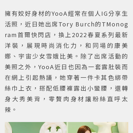
擁有姣好身材的YooA經常在個人IG分享生
活照，近日她出席Tory Burch的TMonog
ram首爾快閃店，換上2022春夏系列最新
洋裝，展現時尚消化力，和同場的康美
娜、宇宙少女雪娥比美。除了出席活動的
美照之外，YooA近日也因為一套露肚裝而
在網上引起熱議，她穿著一件卡其色綁帶
絲巾上衣，搭配低腰褲露出小蠻腰，還轉
身大秀美背，零贅肉身材讓粉絲直呼太
辣。