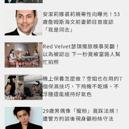
安潔莉娜裘莉親哥性向曝光！53
歲詹姆斯海文前妻節目首度認
「我是同志」
Red Velvet瑟琪獨旅糗事笑翻！
以為被認出 下一秒竟被當路人幫
忙拍照
機上保養怎麼做？空姐也在用的7
個保濕技巧，下飛機不乾燥、不
浮腫還能維持好氣色
29歲男偶像「寵粉」竟踩法規！
遭警方約談後現身籲粉絲守法