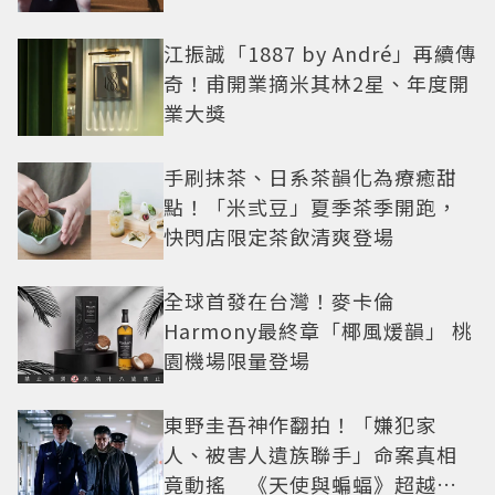
紅之路
江振誠「1887 by André」再續傳
奇！甫開業摘米其林2星、年度開
業大獎
手刷抹茶、日系茶韻化為療癒甜
點！「米弎豆」夏季茶季開跑，
快閃店限定茶飲清爽登場
全球首發在台灣！麥卡倫
Harmony最終章「椰風煖韻」 桃
園機場限量登場
東野圭吾神作翻拍！「嫌犯家
人、被害人遺族聯手」命案真相
竟動搖 《天使與蝙蝠》超越懸