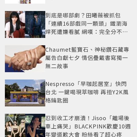
到底是哪部劇？田曦薇被抓包
「連續16部戲同一顆頭」鐵瀏海
焊死遭嫌看膩 網嘆：完全分不出
角色
Chaumet藍寶石、神秘鑽石藏專
屬告白獻七夕 情侶疊戴書寫獨一
無二故事
Nespresso「早咖起居室」快閃
台北 一鍵喝現萃咖啡 再扭Y2K風
格鑰匙圈
忍到收工才崩潰！Jisoo「離場後
車上痛哭」BLACKPINK歡慶10週
年變道歉大會 粉絲看了超心疼