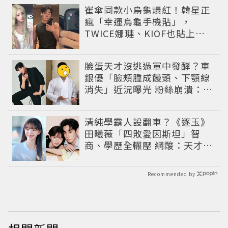
崔傘同款小烏龜爆紅！韓星正
瘋「幸運烏龜手機貼」，
TWICE娜璉、KIOF也貼上求
好運
臉蛋天才沒逃過軍中發酵？車
銀優「臉頰腫成饅頭、下顎線
消失」近況曝光 粉絲崩潰：空
氣有酵母😭
清純學霸人設翻車？《逐玉》
田曦薇「四敗愛因斯坦」智
商、學歷全輾壓 網酸：天才全
靠旁白
Recommended by