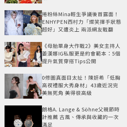
捲粉絲Mina輕生爭議後首露面！
ENHYPEN西村力「燦笑揮手狀態
超好」又遭炎上 兩派網友戰翻
《母胎單身大作戰2》美女主持人
姜漢娜IG私服更是約會範本：5個
提升氣質穿搭Tips公開
0修圖真面目太扯！陳妍希「低胸
高衩禮服大秀身材」43歲近況完
美無死角 美得很高級
朗格A. Lange & Söhne父親節時
計推薦 古風、傳承與收藏的一次
滿足