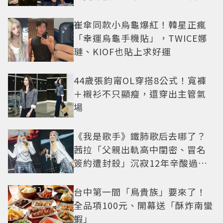
崔傘同款小烏龜爆紅！韓星正瘋
「幸運烏龜手機貼」，TWICE娜
璉、KIOF也貼上求好運
44歲張鈞甯OL穿搭8公式！寬褲
＋襯衫不只顯瘦，還穿出主管氣
場
《我是歌手》鐵肺歌后去哪了？
茜拉「父親出軌高中閨密、冒名
簽約遭封殺」沉寂12年辛酸過往
曝光
台中第一間「鳥貴族」要來了！
全品項100元、開幕送「酥炸南蠻
蝦」