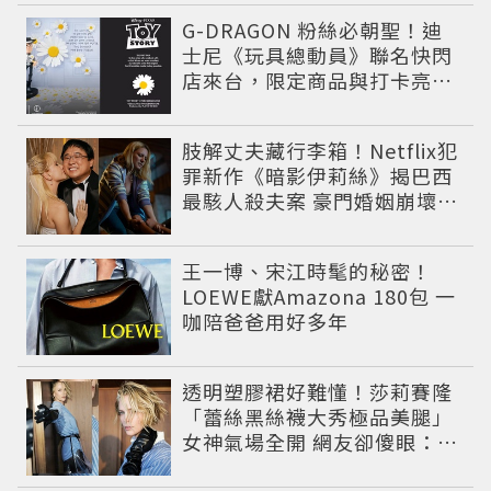
G-DRAGON 粉絲必朝聖！迪
士尼《玩具總動員》聯名快閃
店來台，限定商品與打卡亮點
公開
肢解丈夫藏行李箱！Netflix犯
罪新作《暗影伊莉絲》揭巴西
最駭人殺夫案 豪門婚姻崩壞釀
致命慘劇
王一博、宋江時髦的秘密！
LOEWE獻Amazona 180包 一
咖陪爸爸用好多年
透明塑膠裙好難懂！莎莉賽隆
「蕾絲黑絲襪大秀極品美腿」
女神氣場全開 網友卻傻眼：造
型根本靠臉撐