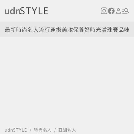
最新
時尚名人
流行穿搭
美妝保養
好時光
賞珠寶
品味
udnSTYLE
時尚名人
亞洲名人