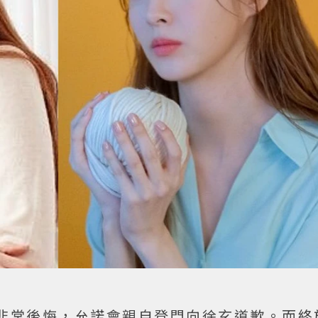
非常後悔，允諾會親自登門向徐玄道歉。而終