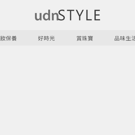
美妝保養
好時光
賞珠寶
品味生