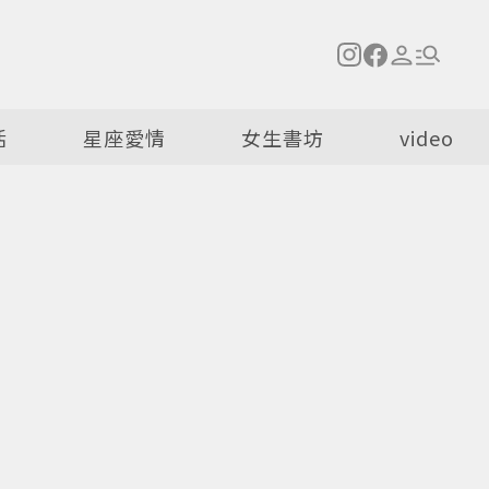
活
星座愛情
女生書坊
video