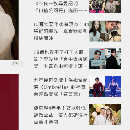
《不良一族尋愛記2》
「自信公關哥」塩田一馬
背景起底 街頭辣男翻身當
老闆
IU耳疾惡化後首現身！44
張近照曝光 真實狀態引
粉絲關注
18億也救不了打工人體
質？李浚赫「爽中樂透頭
2
/
5
獎」財富自由照樣上班 西
裝社畜帥出新高度
九年後再洗版！湯姆霍蘭
德〈Umbrella〉封神舞
台差點變成「這首歌」 造
型彩蛋、暖心故事一次公
開
偽單親4年半！安以軒低
調做公益 友人犯錯得捐
百萬才過關