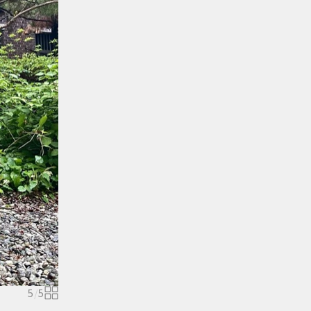
5
/
5