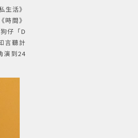
私生活》
《時間》
狗仔「D
知言聽計
演到24