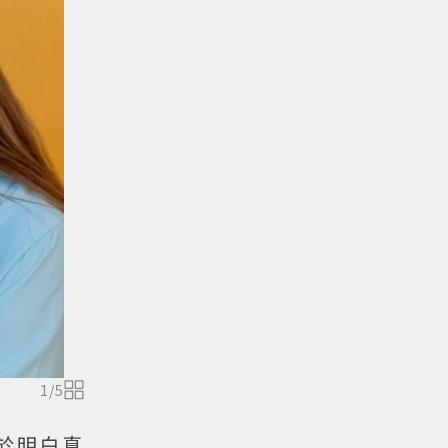
1
/
5
於明白真