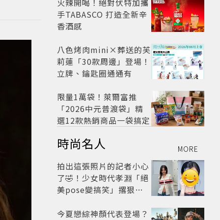
火辣開喝！絕對伏特加攜
手TABASCO 打造全新辛
香酒感
八色烤肉mini×葬送的芙
莉蓮「30款周邊」登場！
立牌、鑰匙圈通通有
限量1萬袋！萊爾富推
「2026中元普渡袋」精
選12款熱銷商品一袋搞定
時尚名人
MORE
拍出這張照片的記者小心
了🤣！少女時代孝淵「絕
美pose變搞笑」撂狠
話：把住址交出來
今夏戀綜神顏代表登場？