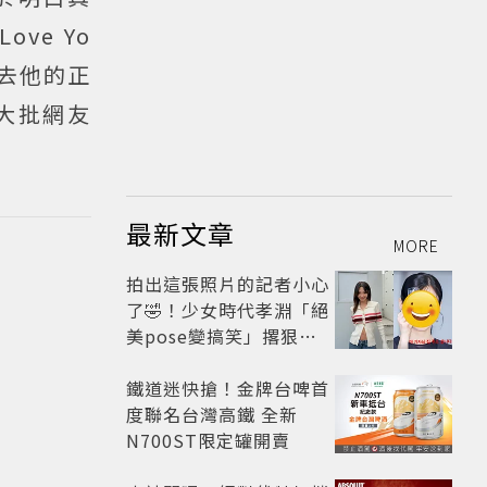
e Yo
過去他的正
大批網友
最新文章
MORE
拍出這張照片的記者小心
了🤣！少女時代孝淵「絕
美pose變搞笑」撂狠
話：把住址交出來
鐵道迷快搶！金牌台啤首
度聯名台灣高鐵 全新
N700ST限定罐開賣