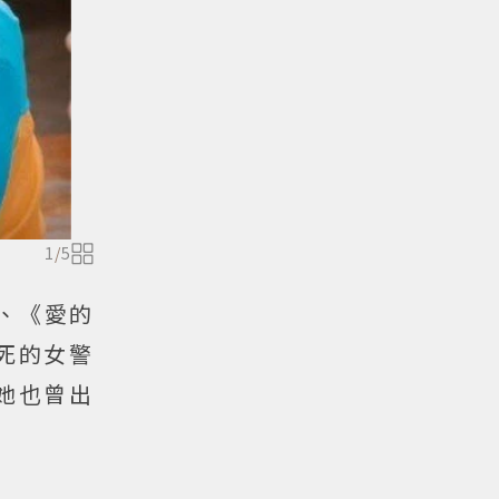
1
/
5
》、《愛的
死的女警
她也曾出