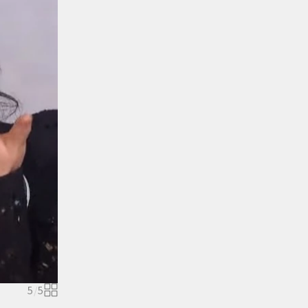
5
/
5