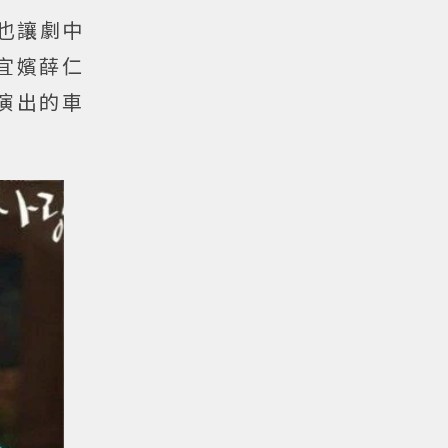
也讓劇中
宜嬪薛仁
演出的車