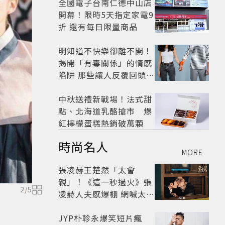
全國電子台南仁德中山店
開幕！限時5天指定家電9
折 還有每日限量商品
明知道不快樂卻離不開！
揭開「有毒關係」的情感
陷阱 那些讓人反覆回頭的
「毒愛」為何比菸還難
戒？
中秋送禮新戰場！法式甜
點、北海道乳酪搶市 爆
紅檸檬蛋糕熱銷破萬顆
時尚名人
MORE
張凌赫王楚然「太會
親」！《這一秒過火》張
2
/
5
凌赫人夫感爆棚 網喊太有
氛圍
JYP朴軫永爆笑短片瘋