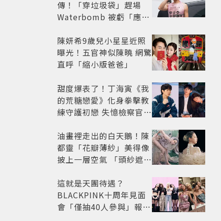
傳！「穿垃圾袋」趕場
Waterbomb 被虧「應該
改名JPG」
陳妍希9歲兒小星星近照
曝光！五官神似陳曉 網驚
直呼「縮小版爸爸」
甜度爆表了！丁海寅《我
的荒糖戀愛》化身拳擊教
練守護初戀 失憶檢察官×
假男友打造今夏必看小甜
劇
油畫裡走出的白天鵝！陳
都靈「花瓣薄紗」美得像
披上一層空氣 「頭紗遮
面」玩出新花樣朦朧美感
太仙
這就是天團待遇？
BLACKPINK十周年見面
會「僅抽40人參與」報名
開始到截止僅9小時粉絲