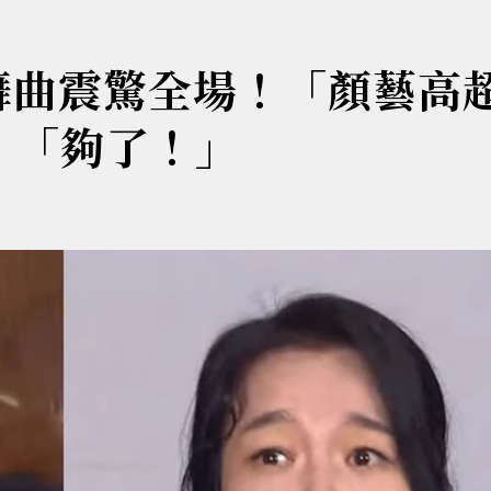
n舞曲震驚全場！「顏藝高
：「夠了！」