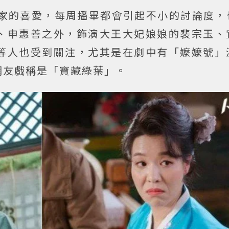
大家的喜愛，每周播畢都會引起不小的討論度，
、申惠善之外，飾演大王大妃娘娘的裴宗玉、
等人也受到關注，尤其是在劇中有「嬤嬤號」
網友戲稱是「寶藏綠葉」。