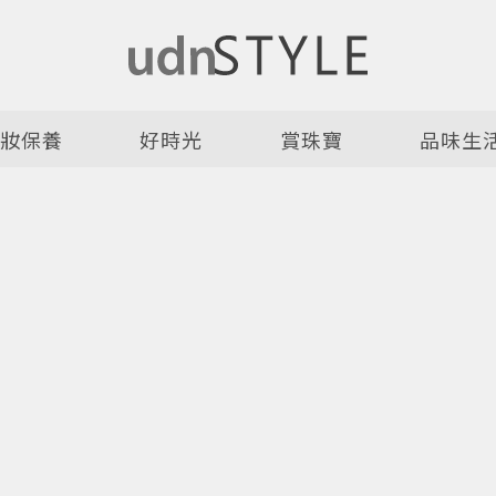
美妝保養
好時光
賞珠寶
品味生