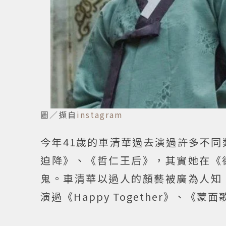
圖／擷自
instagram
今年41歲的車清華過去演過許多不同
迫降》、《哲仁王后》，其實她在《
鬼。車清華以過人的顏藝被廣為人知
演過《Happy Together》、《蒙