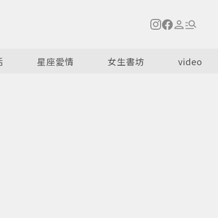
活
星座愛情
女生書坊
video