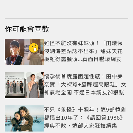
來台，限定商品與打
就念念不忘
卡亮點公開
你可能會喜歡
難怪不能沒有妹妹頭！「田曦薇
沒瀏海差點認不出來」甜妹天花
板難得露額頭...真面目嚇壞網友
懷孕後首度露面超性感！田中美
奈實「大裸背+腳踩超高跟鞋」女
神氣場全開 不過日本網友卻狠酸
不只《鬼怪》十週年！這9部韓劇
都播出10年了：《請回答1988》
經典不敗，這部大家狂推續集