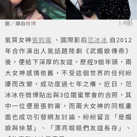
圖／擷自
微博
1
/
8
氣質女神
張鈞甯
、國際影后
范冰冰
自2012
年合作演出人氣話題陸劇《武媚娘傳奇》
後，便結下深厚的友誼，歷經9個年頭，兩
大女神感情依舊，不受這個世界的任何紛
擾而改變，成功度過七年之癢。近日，范
冰冰在微博貼出與3位閨蜜聚會的合照，其
中一位便是張鈞甯，而兩大女神的同框畫
面也成功引發網友討論，紛紛留言「是媚
娘與徐慧」、「漂亮姐姐們友誼長存」、