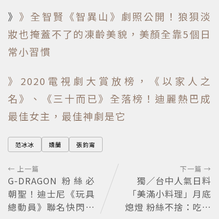
》
》全智賢《智異山》劇照公開！狼狽淡
妝也掩蓋不了的凍齡美貌，美顏全靠5個日
常小習慣
》2020電視劇大賞放榜，《以家人之
名》、《三十而已》全落榜！迪麗熱巴成
最佳女主，最佳神劇是它
范冰冰
嬌蘭
張鈞甯
← 上一篇
下一篇 →
G-DRAGON 粉絲必
獨／台中人氣日料
朝聖！迪士尼《玩具
「美滿小料理」月底
總動員》聯名快閃店
熄燈 粉絲不捨：吃過