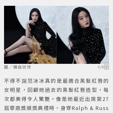
圖／擷自
微博
6
/
8
不得不說范冰冰真的是最適合黑髮紅唇的
女明星，回顧她過去的黑髮紅唇造型，每
次都美得令人驚艷。像是她最近出席第27
屆華鼎獎頒獎典禮時，身穿Ralph & Russ