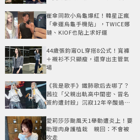
崔傘同款小烏龜爆紅！韓星正瘋
「幸運烏龜手機貼」，TWICE娜
璉、KIOF也貼上求好運
44歲張鈞甯OL穿搭8公式！寬褲
＋襯衫不只顯瘦，還穿出主管氣
場
《我是歌手》鐵肺歌后去哪了？
茜拉「父親出軌高中閨密、冒名
簽約遭封殺」沉寂12年辛酸過往
曝光
愛莉莎莎颱風天1舉動遭炎上！要
助理肉身護植栽 親回：不會被
吹走