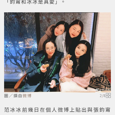
「鈞甯和冰冰是真愛」。
圖／擷自
微博
2
/
8
范冰冰前幾日在個人微博上貼出與張鈞甯