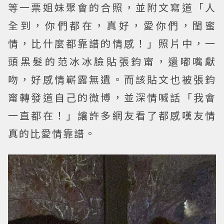
等一票姐妹聚會的合照，並附文寫道「人
全到，你們都在，真好，愛你們，閨蜜
情，比什麼都靠譜的情感！」照片中，一
頭黑髮的范冰冰臉貼張鈞甯，還嘟嘴獻
吻，好感情嶄露無遺。而該貼文也被張鈞
甯轉發道自己的微博，並深情喊話「我會
一直都在！」讓許多網友看了都感嘆友情
真的比愛情靠譜。