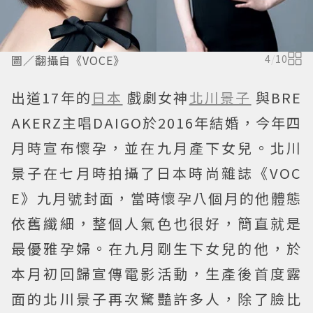
圖／翻攝自《VOCE》
4
/
10
出道17年的
日本
戲劇女神
北川景子
與BRE
AKERZ主唱DAIGO於2016年結婚，今年四
月時宣布懷孕，並在九月產下女兒。北川
景子在七月時拍攝了日本時尚雜誌《VOC
E》九月號封面，當時懷孕八個月的他體態
依舊纖細，整個人氣色也很好，簡直就是
最優雅孕婦。在九月剛生下女兒的他，於
本月初回歸宣傳電影活動，生產後首度露
面的北川景子再次驚豔許多人，除了臉比