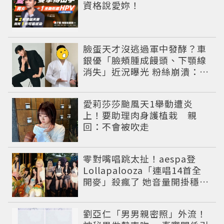
資格說愛妳！
臉蛋天才沒逃過軍中發酵？車
銀優「臉頰腫成饅頭、下顎線
消失」近況曝光 粉絲崩潰：空
氣有酵母😭
愛莉莎莎颱風天1舉動遭炎
上！要助理肉身護植栽 親
回：不會被吹走
零對嘴唱跳太扯！aespa登
Lollapalooza「連唱14首全
開麥」殺瘋了 她音量開掛穩到
像吞CD
劉亞仁「男男親密照」外流！