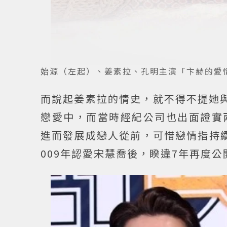
始源（左起）、姜素拉、孔明主演「卞赫的愛
而說起姜素拉的情史，就不得不提她
戀愛中，而當時經紀公司也出面證實
進而發展成戀人從前，可惜戀情指持
009年認愛宋慧喬後，睽違7年再度