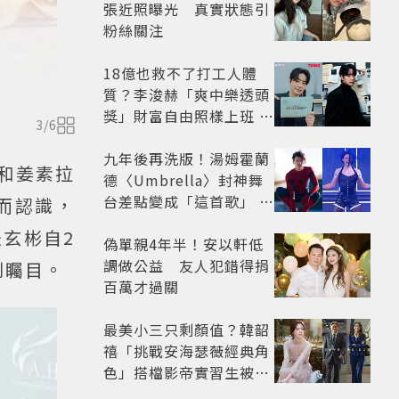
張近照曝光 真實狀態引
粉絲關注
18億也救不了打工人體
質？李浚赫「爽中樂透頭
獎」財富自由照樣上班 西
3
/
6
裝社畜帥出新高度
九年後再洗版！湯姆霍蘭
出和姜素拉
德〈Umbrella〉封神舞
台差點變成「這首歌」 造
而認識，
型彩蛋、暖心故事一次公
玄彬自2
開
偽單親4年半！安以軒低
調做公益 友人犯錯得捐
到矚目。
百萬才過關
最美小三只剩顏值？韓韶
禧「挑戰安海瑟薇經典角
色」搭檔影帝實習生被
嘲：看截圖就感受到演技