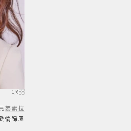
1
/
6
員
姜素拉
愛情歸屬