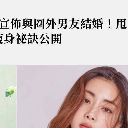
宣佈與圈外男友結婚！甩
瘦身祕訣公開