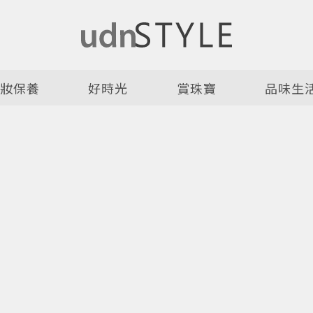
美妝保養
好時光
賞珠寶
品味生