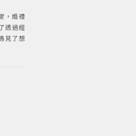
堂，婚禮
了透過經
遇見了想