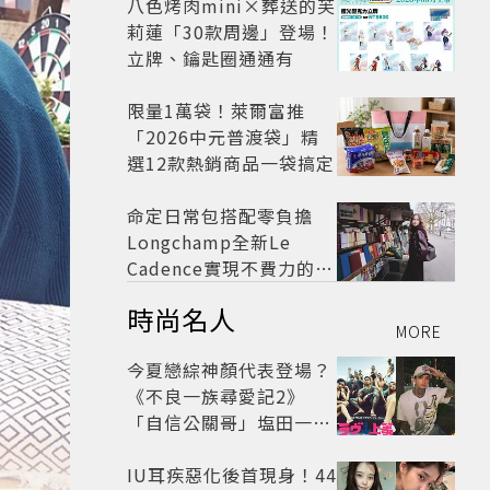
八色烤肉mini×葬送的芙
莉蓮「30款周邊」登場！
立牌、鑰匙圈通通有
限量1萬袋！萊爾富推
「2026中元普渡袋」精
選12款熱銷商品一袋搞定
命定日常包搭配零負擔
Longchamp全新Le
Cadence實現不費力的從
容風格
時尚名人
MORE
今夏戀綜神顏代表登場？
《不良一族尋愛記2》
「自信公關哥」塩田一馬
背景起底 街頭辣男翻身當
老闆
IU耳疾惡化後首現身！44