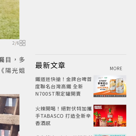
2
/
6
矚目，多
最新文章
MORE
《陽光姐
鐵道迷快搶！金牌台啤首
度聯名台灣高鐵 全新
N700ST限定罐開賣
火辣開喝！絕對伏特加攜
手TABASCO 打造全新辛
香酒感