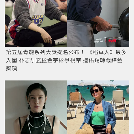
第五屆青龍系列大獎提名公布！ 《稻草人》最多
入圍 朴志訓
玄彬
金宇彬爭視帝 邊佑錫轉戰綜藝
獎項