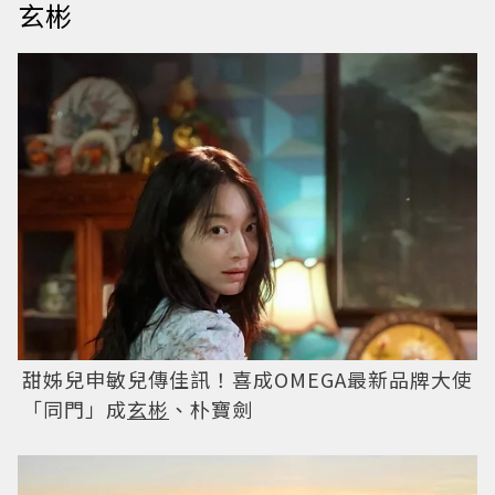
玄彬
甜姊兒申敏兒傳佳訊！喜成OMEGA最新品牌大使
「同門」成
玄彬
、朴寶劍