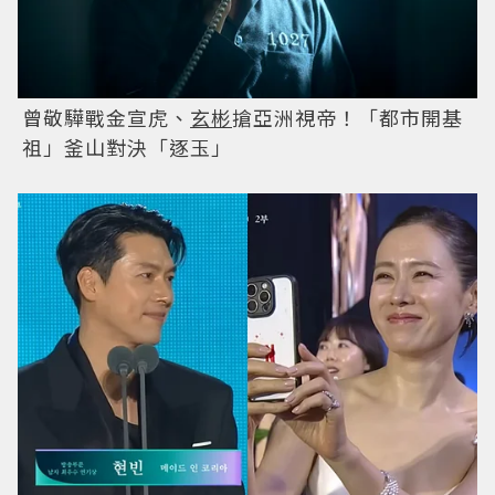
曾敬驊戰金宣虎、
玄彬
搶亞洲視帝！「都市開基
祖」釜山對決「逐玉」