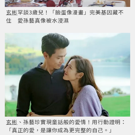
玄彬
罕談3歲兒！「臉蛋像漫畫」完美基因藏不
住 愛孫藝真像被水浸濕
玄彬
、孫藝珍實現童話般的愛情！用行動證明：
「真正的愛，是讓你成為更完整的自己。」