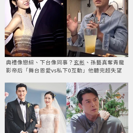
典禮像戀綜、下台像同事？
玄彬
、孫藝真奪青龍
影帝后「舞台恩愛vs私下0互動」他聽完超失望