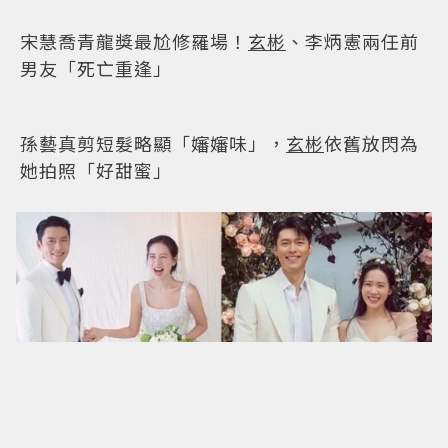
玄彬
、鄭雨盛香港合體！「韓國製造」現身掀暴
動
玄彬
：因為我很帥
4大容易吸引「美女」的星座男，南韓明星代表
曝光：GD獅子、
玄彬
天秤 你上榜了嗎？