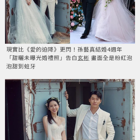
現實比《愛的迫降》更閃！孫藝真結婚4週年
「甜曬未曝光婚禮照」告白
玄彬
畫面全是粉紅泡
泡甜到蛀牙