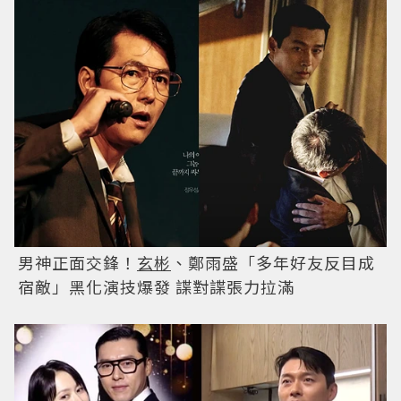
男神正面交鋒！
玄彬
、鄭雨盛「多年好友反目成
宿敵」黑化演技爆發 諜對諜張力拉滿