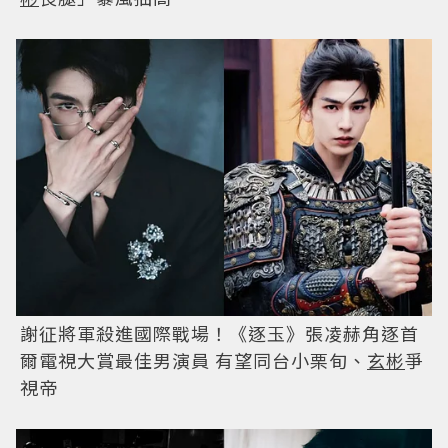
謝征將軍殺進國際戰場！《逐玉》張凌赫角逐首
爾電視大賞最佳男演員 有望同台小栗旬、
玄彬
爭
視帝