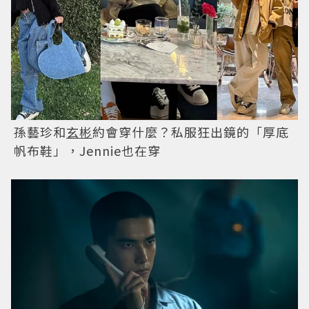
孫藝珍和
玄彬
約會穿什麼？私服狂出鏡的「厚底
帆布鞋」，Jennie也在穿