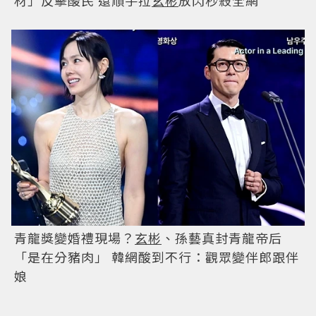
材」反擊酸民 還順手拉
玄彬
放閃秒殺全網
青龍獎變婚禮現場？
玄彬
、孫藝真封青龍帝后
「是在分豬肉」 韓網酸到不行：觀眾變伴郎跟伴
娘