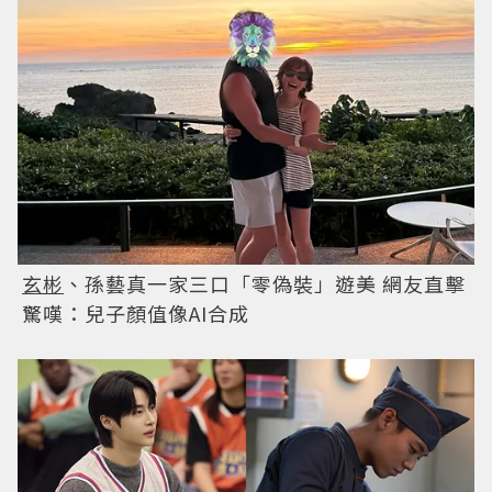
玄彬
、孫藝真一家三口「零偽裝」遊美 網友直擊
驚嘆：兒子顏值像AI合成