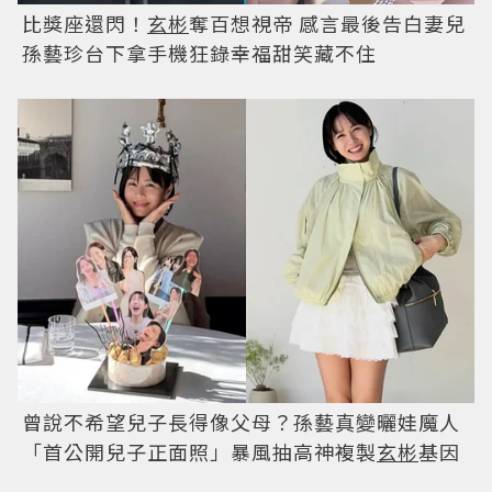
比獎座還閃！
玄彬
奪百想視帝 感言最後告白妻兒
孫藝珍台下拿手機狂錄幸福甜笑藏不住
曾說不希望兒子長得像父母？孫藝真變曬娃魔人
「首公開兒子正面照」暴風抽高神複製
玄彬
基因