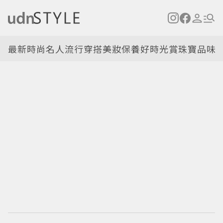
最新
時尚名人
流行穿搭
美妝保養
好時光
賞珠寶
品味