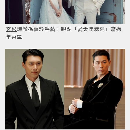
玄彬
誇讚孫藝珍手藝！親點「愛妻年糕湯」當過
年菜單