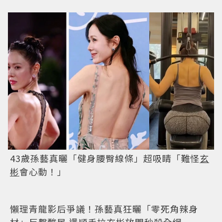
43歲孫藝真曬「健身腰臀線條」超吸睛「難怪
玄
彬
會心動！」
懶理青龍影后爭議！孫藝真狂曬「零死角辣身