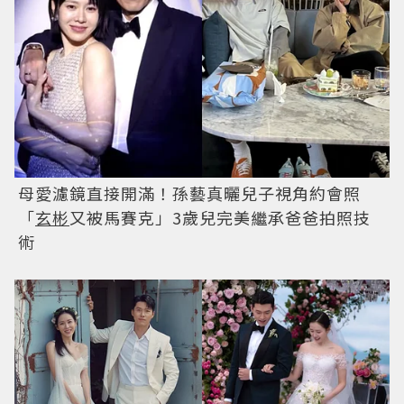
母愛濾鏡直接開滿！孫藝真曬兒子視角約會照
「
玄彬
又被馬賽克」3歲兒完美繼承爸爸拍照技
術