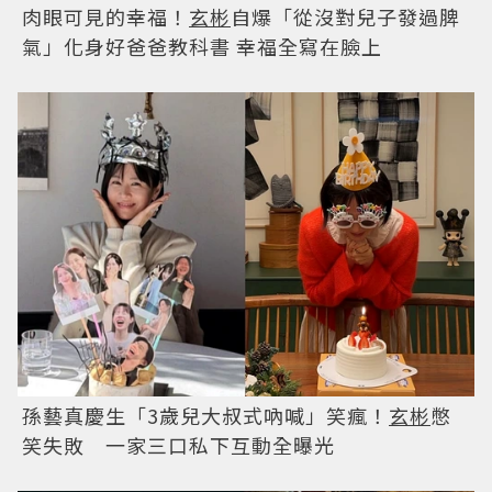
肉眼可見的幸福！
玄彬
自爆「從沒對兒子發過脾
氣」化身好爸爸教科書 幸福全寫在臉上
孫藝真慶生「3歲兒大叔式吶喊」笑瘋！
玄彬
憋
笑失敗 一家三口私下互動全曝光