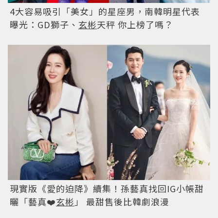
孫藝真戰袍「一轉身不得了」完美身材超殺！
玄
彬
被問送命題...這次不讓老婆了：是我