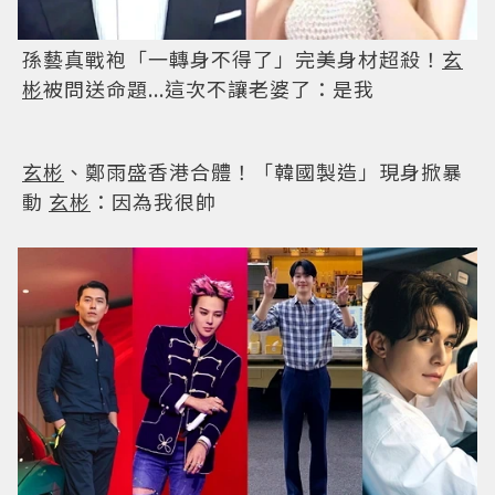
孫藝真貼貼撒嬌...
玄彬
秒燦笑「緊盯老婆滿眼都
是愛」！時隔5年同台獲獎 夫妻恩愛互動甜爆