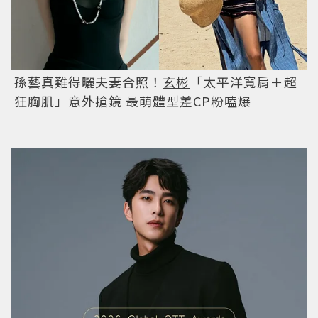
孫藝真難得曬夫妻合照！
玄彬
「太平洋寬肩＋超
狂胸肌」意外搶鏡 最萌體型差CP粉嗑爆