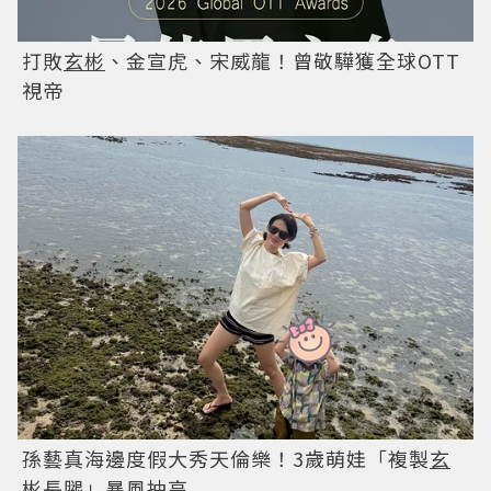
打敗
玄彬
、金宣虎、宋威龍！曾敬驊獲全球OTT
視帝
孫藝真海邊度假大秀天倫樂！3歲萌娃「複製
玄
彬
長腿」暴風抽高