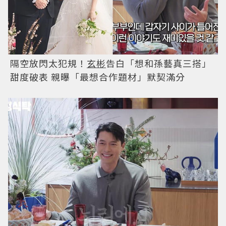
隔空放閃太犯規！
玄彬
告白「想和孫藝真三搭」
甜度破表 親曝「最想合作題材」默契滿分