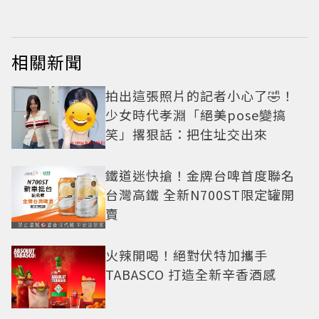
相關新聞
拍出這張照片的記者小心了🤣！
少女時代孝淵「絕美pose變搞
笑」撂狠話：把住址交出來
鐵道迷快搶！金牌台啤首度聯名
台灣高鐵 全新N700ST限定罐開
賣
火辣開喝！絕對伏特加攜手
TABASCO 打造全新辛香酒感