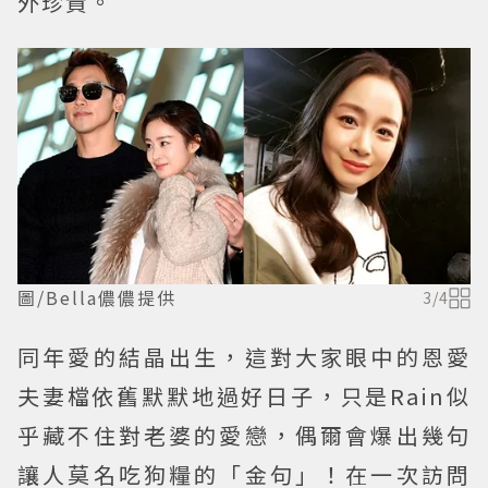
外珍貴。
圖/Bella儂儂提供
3
/
4
同年愛的結晶出生，這對大家眼中的恩愛
夫妻檔依舊默默地過好日子，只是Rain似
乎藏不住對老婆的愛戀，偶爾會爆出幾句
讓人莫名吃狗糧的「金句」！在一次訪問