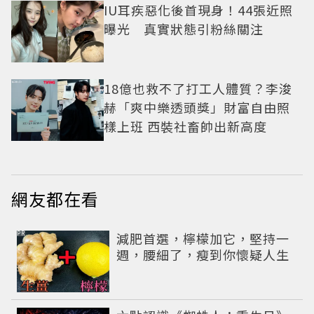
IU耳疾惡化後首現身！44張近照
曝光 真實狀態引粉絲關注
18億也救不了打工人體質？李浚
赫「爽中樂透頭獎」財富自由照
樣上班 西裝社畜帥出新高度
網友都在看
PR
減肥首選，檸檬加它，堅持一
週，腰細了，瘦到你懷疑人生