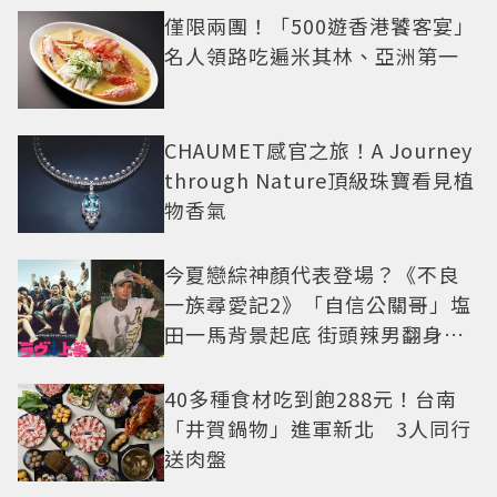
僅限兩團！「500遊香港饕客宴」
名人領路吃遍米其林、亞洲第一
CHAUMET感官之旅！A Journey
through Nature頂級珠寶看見植
物香氣
今夏戀綜神顏代表登場？《不良
一族尋愛記2》「自信公關哥」塩
田一馬背景起底 街頭辣男翻身當
老闆
40多種食材吃到飽288元！台南
「井賀鍋物」進軍新北 3人同行
送肉盤