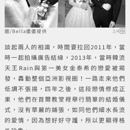
圖/Bella儂儂提供
2
/
4
談起兩人的相識，時間要拉回2011年，當
時一起拍攝廣告結緣，2013年，當時韓流
天王Rain與第一美女金泰希的戀愛被揭
發，轟動整個亞洲影視圈！一路走來他們
低調不張揚，四年之後，這段戀情修成正
果，他們在首爾教堂裡舉行簡單的結婚儀
式，沒有華麗的鋪張，如同他們細水長流
的愛情，因為想好好守護，所以更顯得格