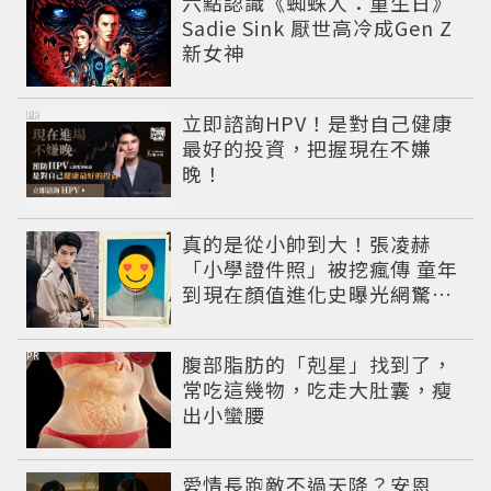
六點認識《蜘蛛人：重生日》
Sadie Sink 厭世高冷成Gen Z
新女神
PR
立即諮詢HPV！是對自己健康
最好的投資，把握現在不嫌
晚！
真的是從小帥到大！張凌赫
「小學證件照」被挖瘋傳 童年
到現在顏值進化史曝光網驚：
完全等比例長大
PR
腹部脂肪的「剋星」找到了，
常吃這幾物，吃走大肚囊，瘦
出小蠻腰
愛情長跑敵不過天降？安恩