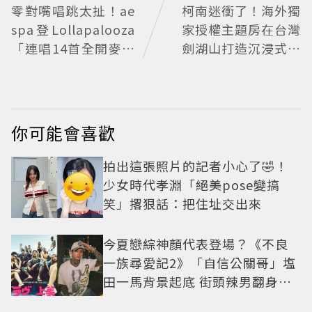
零對嘴唱跳太扯！ae
柯南迷衝了！海外獨
spa登Lollapalooza
家授權主題房在台灣
「連唱14首全開麥」
劍湖山打造沉浸式推
殺瘋了 她音量開掛穩
理假期
到像吞CD
你可能會喜歡
拍出這張照片的記者小心了🤣！
少女時代孝淵「絕美pose變搞
笑」撂狠話：把住址交出來
今夏戀綜神顏代表登場？《不良
一族尋愛記2》「自信公關哥」塩
田一馬背景起底 街頭辣男翻身當
老闆