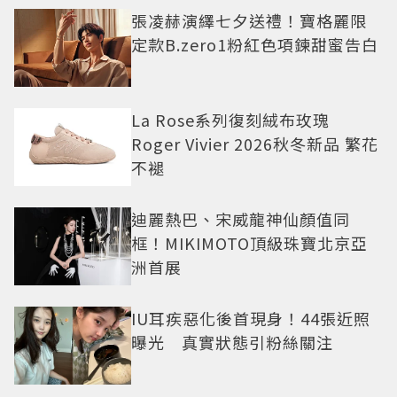
張凌赫演繹七夕送禮！寶格麗限
定款B.zero1粉紅色項鍊甜蜜告白
La Rose系列復刻絨布玫瑰
Roger Vivier 2026秋冬新品 繁花
不褪
迪麗熱巴、宋威龍神仙顏值同
框！MIKIMOTO頂級珠寶北京亞
洲首展
IU耳疾惡化後首現身！44張近照
曝光 真實狀態引粉絲關注