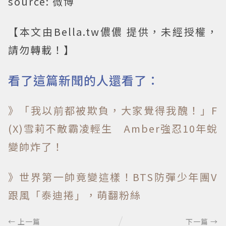
source: 微博
【本文由Bella.tw儂儂 提供，未經授權，
請勿轉載！】
看了這篇新聞的人還看了：
》「我以前都被欺負，大家覺得我醜！」F
(X)雪莉不敵霸凌輕生 Amber強忍10年蛻
變帥炸了！
》世界第一帥竟變這樣！BTS防彈少年團V
跟風「泰迪捲」，萌翻粉絲
← 上一篇
下一篇 →