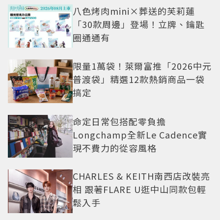
八色烤肉mini×葬送的芙莉蓮
「30款周邊」登場！立牌、鑰匙
圈通通有
限量1萬袋！萊爾富推「2026中元
普渡袋」精選12款熱銷商品一袋
搞定
命定日常包搭配零負擔
Longchamp全新Le Cadence實
現不費力的從容風格
CHARLES & KEITH南西店改裝亮
相 跟著FLARE U逛中山同款包輕
鬆入手