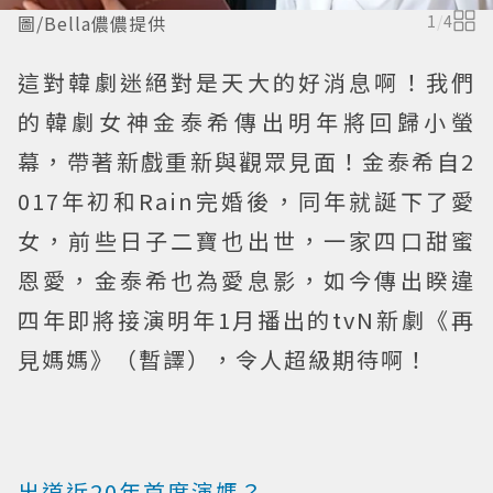
圖/Bella儂儂提供
1
/
4
這對韓劇迷絕對是天大的好消息啊！我們
的韓劇女神金泰希傳出明年將回歸小螢
幕，帶著新戲重新與觀眾見面！金泰希自2
017年初和Rain完婚後，同年就誕下了愛
女，前些日子二寶也出世，一家四口甜蜜
恩愛，金泰希也為愛息影，如今傳出睽違
四年即將接演明年1月播出的tvN新劇《再
見媽媽》（暫譯），令人超級期待啊！
出道近20年首度演媽？