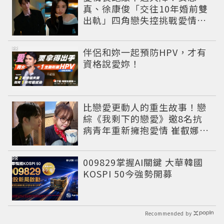
真、徐康俊「交往10年婚前雙
出軌」四角戀失控挑戰愛情底
線
PR
伴侶和妳一起預防HPV，才有
資格說愛妳！
比戀愛更動人的重生故事！戀
綜《我剩下的戀愛》邀8名抗
病青年重新擁抱愛情 崔叡娜淚
揭童年抗癌傷痛
PR
009829掌握AI關鍵 大華韓國
KOSPI 50今強勢開募
Recommended by