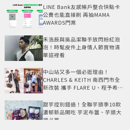
LINE Bank友感帳戶整合快點卡
公費也能直接刷 再抽MAMA
AWARDS門票
禾浩辰與吳品潔聯手放閃粉紅泡
泡！時髦皮件上身情人節買物清
單這裡看
中山站又多一個必逛理由！
CHARLES & KEITH 南西門市全
新改裝 攜手 FLARE U、程予希演
繹秋季時尚
甜芋控別錯過！全聯芋頭季10款
濃郁新品開吃 芋泥布蕾、芋頭大
福必買