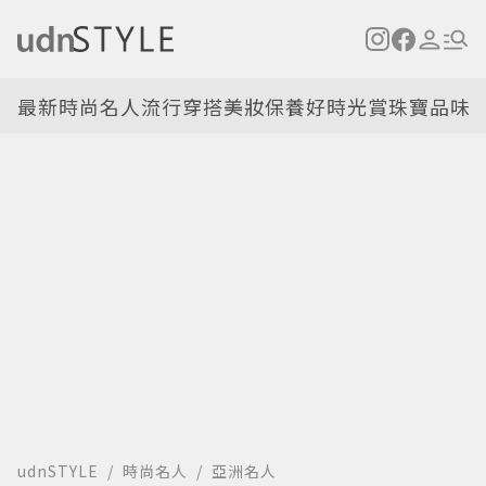
最新
時尚名人
流行穿搭
美妝保養
好時光
賞珠寶
品味
udnSTYLE
時尚名人
亞洲名人