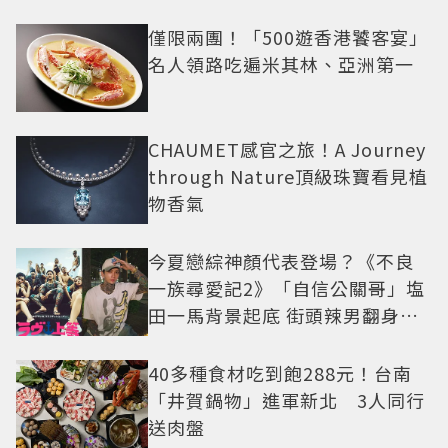
僅限兩團！「500遊香港饕客宴」
名人領路吃遍米其林、亞洲第一
CHAUMET感官之旅！A Journey
through Nature頂級珠寶看見植
物香氣
今夏戀綜神顏代表登場？《不良
一族尋愛記2》「自信公關哥」塩
田一馬背景起底 街頭辣男翻身當
老闆
40多種食材吃到飽288元！台南
「井賀鍋物」進軍新北 3人同行
送肉盤