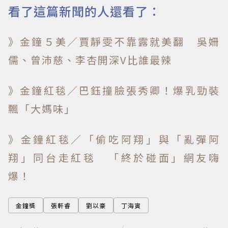
看了這篇新聞的人還看了：
》金鐘５美／賈靜雯不靠露就美翻 吳姍
儒、曾沛慈、李杏開深V比誰最辣
》金鐘紅毯／巴鈺撞臉張秀卿！爆乳勁裝
飄「大媽味」
》金鐘紅毯／「偷吃阿翔」與「亂彈阿
翔」同台走紅毯 「終於碰面」網友嗨
爆！
金鐘獎
張軒睿
劉以豪
丁海寅