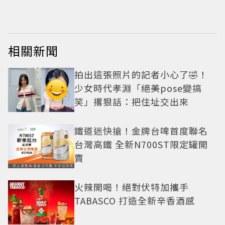
相關新聞
拍出這張照片的記者小心了🤣！
少女時代孝淵「絕美pose變搞
笑」撂狠話：把住址交出來
鐵道迷快搶！金牌台啤首度聯名
台灣高鐵 全新N700ST限定罐開
賣
火辣開喝！絕對伏特加攜手
TABASCO 打造全新辛香酒感