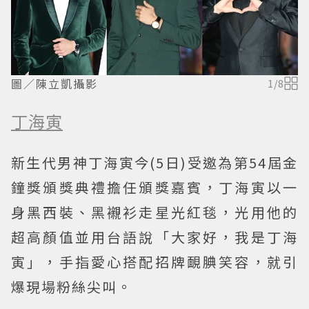
圖／陳立凱攝影
1
/
8
丁海寅
新生代男神丁海寅今(5日)受邀為第54屆金
鐘獎頒獎典禮擔任頒獎嘉賓，丁海寅以一
身黑西裝、黑襯衫走星光紅毯，光用他的
超高顏值並用台語說「大家好，我是丁海
寅」，手指愛心搭配招牌靦腆笑容，就引
爆現場粉絲尖叫。