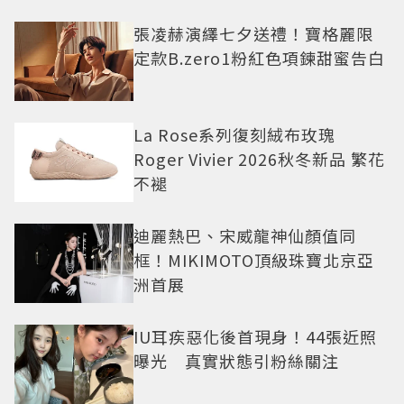
張凌赫演繹七夕送禮！寶格麗限
定款B.zero1粉紅色項鍊甜蜜告白
La Rose系列復刻絨布玫瑰
Roger Vivier 2026秋冬新品 繁花
不褪
迪麗熱巴、宋威龍神仙顏值同
框！MIKIMOTO頂級珠寶北京亞
洲首展
IU耳疾惡化後首現身！44張近照
曝光 真實狀態引粉絲關注