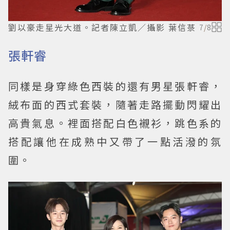
劉以豪走星光大道。記者陳立凱／攝影 葉信菉
7
/
8
張軒睿
同樣是身穿綠色西裝的還有男星張軒睿，
絨布面的西式套裝，隨著走路擺動閃耀出
高貴氣息。裡面搭配白色襯衫，跳色系的
搭配讓他在成熟中又帶了一點活潑的氛
圍。