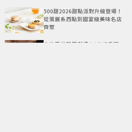
500甜2026甜點派對升級登場！
從策展系西點到國宴級美味名店
齊聚
卡地亞父親節獻禮！LOVE手環、
Tank腕表 摩登新意演繹永不退流
行經典
18億也救不了打工人體質？李浚
赫「爽中樂透頭獎」財富自由照
樣上班 西裝社畜帥出新高度
九年後再洗版！湯姆霍蘭德
〈Umbrella〉封神舞台差點變成
「這首歌」 造型彩蛋、暖心故事