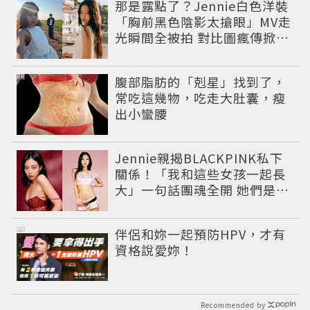
那是露點了？Jennie白色洋裝
「胸前黑色陰影太搶眼」MV走
光瞬間全被拍 對比圖瘋傳掀論
戰
PR
腹部脂肪的「剋星」找到了，
常吃這幾物，吃走大肚囊，瘦
出小蠻腰
Jennie親揭BLACKPINK私下
關係！「我和這些女孩一起長
大」一句話團魂全開 她們是彼
此最強後盾
PR
伴侶和妳一起預防HPV，才有
資格說愛妳！
Recommended by