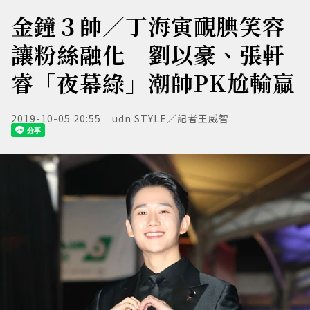
金鐘３帥／丁海寅靦腆笑容
讓粉絲融化 劉以豪、張軒
睿「夜幕綠」潮帥PK尬輸贏
2019-10-05 20:55
udn STYLE／記者王威智