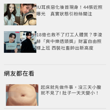
IU耳疾惡化後首現身！44張近照
曝光 真實狀態引粉絲關注
18億也救不了打工人體質？李浚
赫「爽中樂透頭獎」財富自由照
樣上班 西裝社畜帥出新高度
網友都在看
PR
起床就先做件事，沒三天小腹
就不見了! 肚子一天天變小！