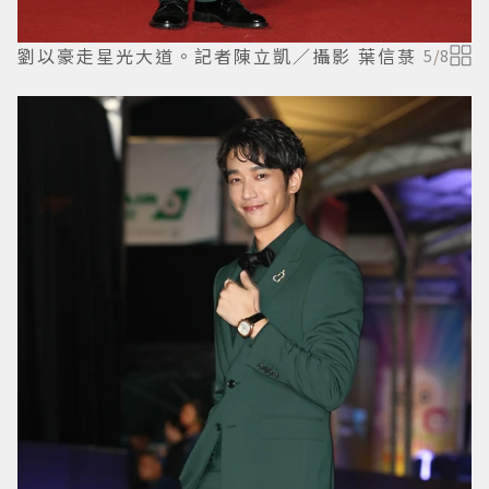
劉以豪走星光大道。記者陳立凱／攝影 葉信菉
5
/
8