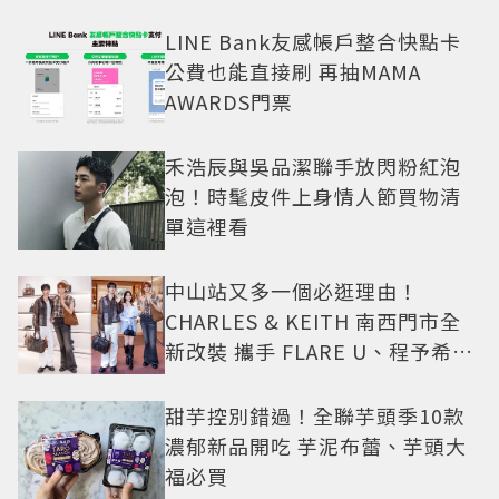
LINE Bank友感帳戶整合快點卡
公費也能直接刷 再抽MAMA
AWARDS門票
禾浩辰與吳品潔聯手放閃粉紅泡
泡！時髦皮件上身情人節買物清
單這裡看
中山站又多一個必逛理由！
CHARLES & KEITH 南西門市全
新改裝 攜手 FLARE U、程予希演
繹秋季時尚
甜芋控別錯過！全聯芋頭季10款
濃郁新品開吃 芋泥布蕾、芋頭大
福必買