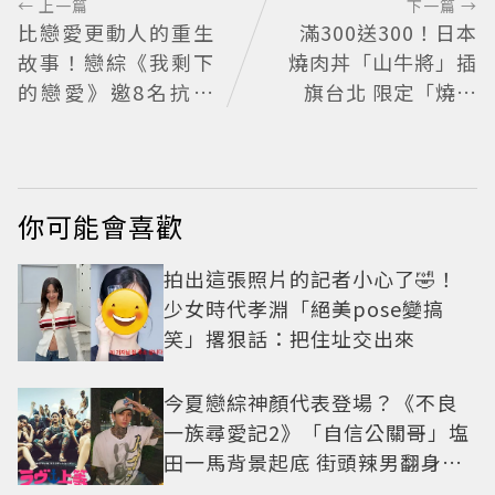
← 上一篇
下一篇 →
比戀愛更動人的重生
滿300送300！日本
故事！戀綜《我剩下
燒肉丼「山牛將」插
的戀愛》邀8名抗病
旗台北 限定「燒肉
青年重新擁抱愛情 崔
重」179元起
叡娜淚揭童年抗癌傷
痛
你可能會喜歡
拍出這張照片的記者小心了🤣！
少女時代孝淵「絕美pose變搞
笑」撂狠話：把住址交出來
今夏戀綜神顏代表登場？《不良
一族尋愛記2》「自信公關哥」塩
田一馬背景起底 街頭辣男翻身當
老闆