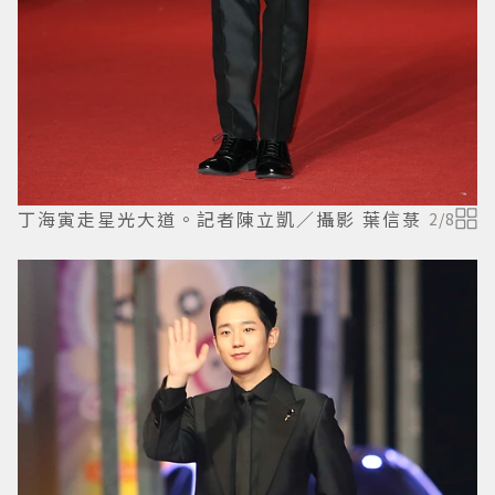
丁海寅走星光大道。記者陳立凱／攝影 葉信菉
2
/
8