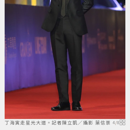
丁海寅走星光大道。記者陳立凱／攝影 葉信菉
4
/
8