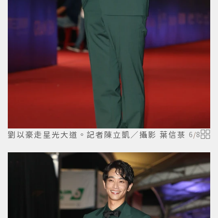
劉以豪走星光大道。記者陳立凱／攝影 葉信菉
6
/
8