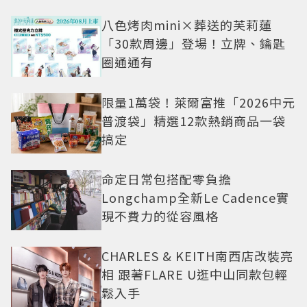
八色烤肉mini×葬送的芙莉蓮
「30款周邊」登場！立牌、鑰匙
圈通通有
限量1萬袋！萊爾富推「2026中元
普渡袋」精選12款熱銷商品一袋
搞定
命定日常包搭配零負擔
Longchamp全新Le Cadence實
現不費力的從容風格
CHARLES & KEITH南西店改裝亮
相 跟著FLARE U逛中山同款包輕
鬆入手