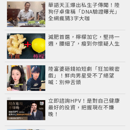
華語天王爆出私生子傳聞！陸
狗仔卓偉稱「DNA驗證曝光」
全網瘋猜3字大咖
PR
減肥首選，檸檬加它，堅持一
週，腰細了，瘦到你懷疑人生
陸富婆砸錢拍短劇「狂加親密
戲」！鮮肉男星受不了絕望
喊：別伸舌頭
PR
立即諮詢HPV！是對自己健康
最好的投資，把握現在不嫌
晚！