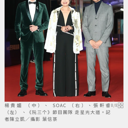
楊貴媚 （中）、 SOAC （右）、張軒睿
8
/
8
（左） 、《阮三个》節目團隊 走星光大道。記
者陳立凱／攝影 葉信菉