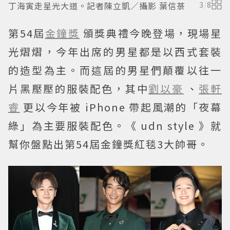
丁海寅走星光大道。記者陳立凱／攝影 葉信菉
3
/
8
第54屆
金鐘獎
頒獎典禮今晚登場，現場星
光熠熠，今年出席的男星都是以西式套裝
的造型為主。而這屆的男星們顛覆以往一
片黑壓壓的服裝配色，其中
劉以豪
、
張軒
睿
更以今年被 iPhone 帶起風潮的「夜幕
綠」為主要服裝配色。《 udn style 》就
幫你盤點出第54屆金鐘獎紅毯3大帥哥。