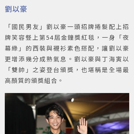
劉以豪
「國民男友」劉以豪一頭招牌捲髮配上招
牌笑容豋上第54屆金鐘獎紅毯，一身「夜
幕綠」的西裝與襯衫素色搭配，讓劉以豪
更增添幾分成熟氣息。劉以豪與丁海寅以
「雙帥」之姿登台頒獎，也堪稱是全場最
高顏質的頒獎組合。