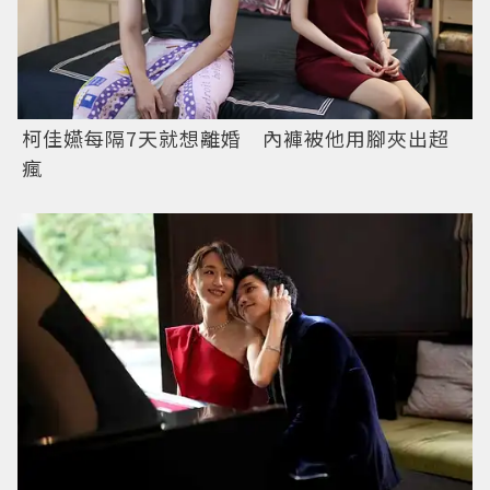
柯佳嬿每隔7天就想離婚 內褲被他用腳夾出超
瘋