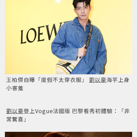
王柏傑自曝「度假不太穿衣服」
劉以豪
海芋上身
小害羞
劉以豪
登上Vogue法國版 巴黎看秀初體驗：「非
常驚喜」