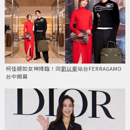
柯佳嬿如女神降臨！同
劉以豪
站台FERRAGAMO
台中開幕