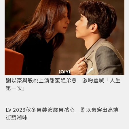
劉以豪
與殷桃上演甜蜜姐弟戀 激吻羞喊「人生
第一次」
LV 2023秋冬男裝演繹男孩心
劉以豪
穿出高端
街頭潮味