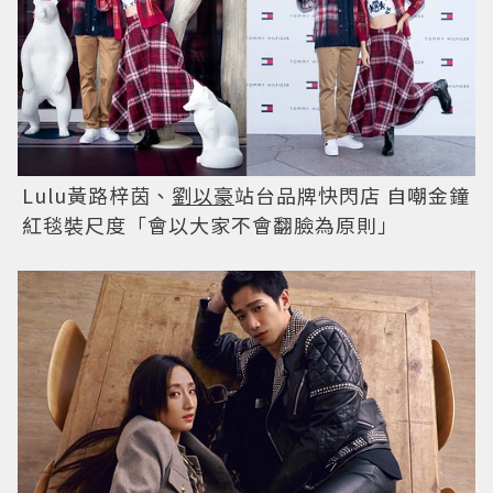
Lulu黃路梓茵、
劉以豪
站台品牌快閃店 自嘲金鐘
紅毯裝尺度「會以大家不會翻臉為原則」