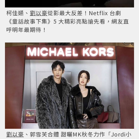
柯佳嬿、
劉以豪
從影最大反差！Netflix 台劇
《童話故事下集》5 大精彩亮點搶先看，網友直
呼明年最期待！
劉以豪
、郭雪芙合體 甜曬MK秋冬力作「Jordi小