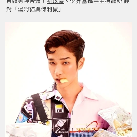
說到做到！
劉以豪
愛心五連發謝粉 李昇基恥衣閃
到發亮