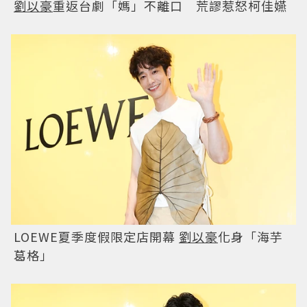
劉以豪
重返台劇「媽」不離口 荒謬惹怒柯佳嬿
LOEWE夏季度假限定店開幕
劉以豪
化身「海芋
葛格」