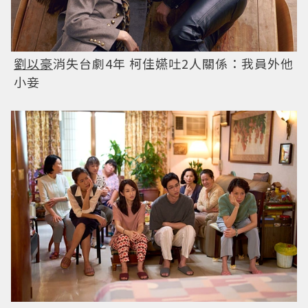
劉以豪
消失台劇4年 柯佳嬿吐2人關係：我員外他
小妾