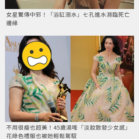
女星驚傳中邪！「浴缸溺水」七孔進水瀕臨死亡
邊緣
不用很瘦也超美！45歲湯唯「淡妝散發少女感」
花綠色禮服也被她輕鬆駕馭