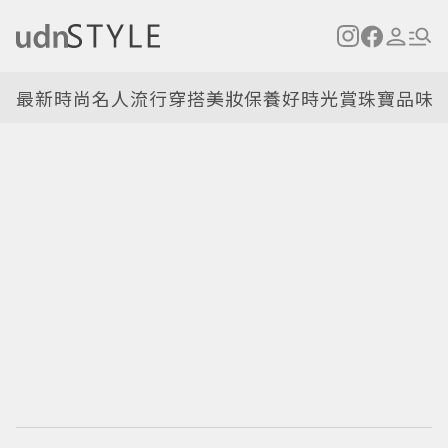
最新
時尚名人
流行穿搭
美妝保養
好時光
賞珠寶
品味