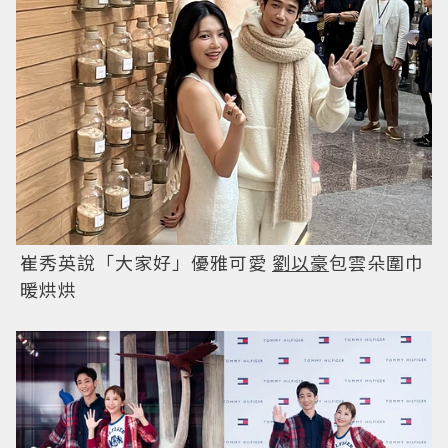
崔秀英說「大家好」優雅可愛
劉以豪
包雲朵圍巾
暖烘烘