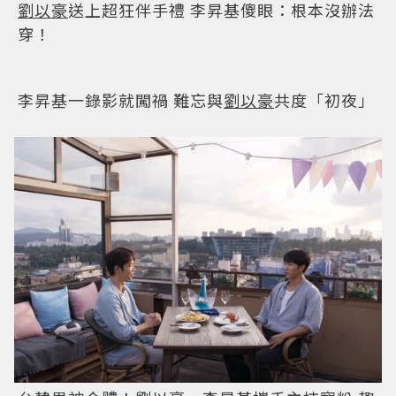
劉以豪
34歲生日隔離慶生喊奇妙 聽自己歌聲「巨
害羞」