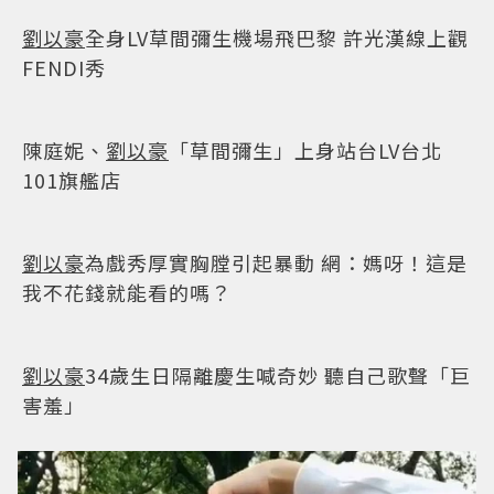
劉以豪
全身LV草間彌生機場飛巴黎 許光漢線上觀
FENDI秀
陳庭妮、
劉以豪
「草間彌生」上身站台LV台北
101旗艦店