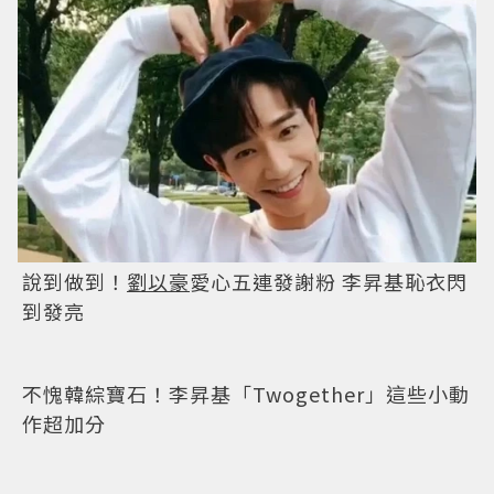
劉以豪
為戲秀厚實胸膛引起暴動 網：媽呀！這是
我不花錢就能看的嗎？