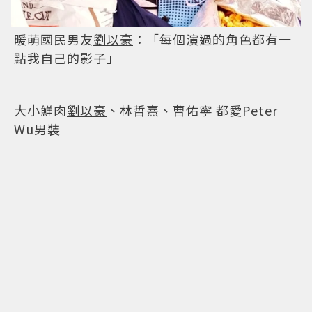
不愧韓綜寶石！李昇基「Twogether」這些小動
作超加分
劉以豪
送上超狂伴手禮 李昇基傻眼：根本沒辦法