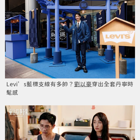
Levi’s藍標支線有多帥？
劉以豪
穿出全套丹寧時
髦感