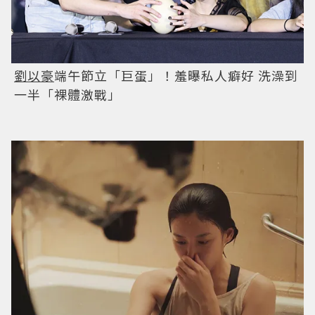
劉以豪
端午節立「巨蛋」！羞曝私人癖好 洗澡到
一半「裸體激戰」