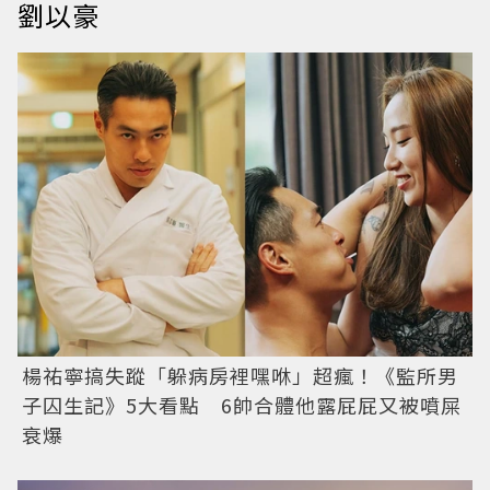
劉以豪
楊祐寧搞失蹤「躲病房裡嘿咻」超瘋！《監所男
子囚生記》5大看點 6帥合體他露屁屁又被噴屎
衰爆