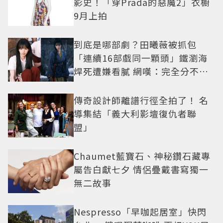
影史！「穿Prada的惡魔2」衣櫥
9月上拍
到底是哪部劇？田曦薇被抓包
「連續16部戲同一顆頭」鐵瀏海
焊死遭嫌看膩 網嘆：完全分不出
角色
傳奇設計師離譜行徑全拍了！ 名
導集結「義大利影壇復仇者聯
盟」
Chaumet藍寶石、神秘鑽石藏專
屬告白獻七夕 情侶疊戴書寫獨一
無二故事
Nespresso「早咖起居室」快閃