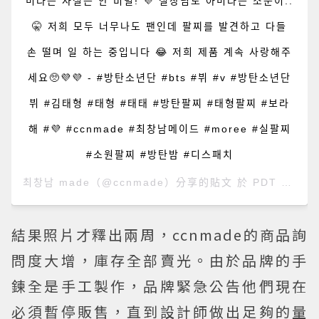
미라는 사실은 안 비밀! 💜 실장님도 아미라는 소문이..
🤫 저희 모두 너무나도 팬인데 팔찌를 발견하고 다들
손 떨며 일 하는 중입니다 😂 저희 제품 계속 사랑해주
세요🥺💜💜 - #방탄소년단 #bts #뷔 #v #방탄소년단
뷔 #김태형 #태형 #태태 #방탄팔찌 #태형팔찌 #보라
해 #💜 #ccnmade #최창남메이드 #moree #실팔찌
#소원팔찌 #방탄밤 #디스패치
최창남 made
（@ccnmade）分享的貼文 於
PDT 2019 年 8月 月 1 日 下午 11:24
結果照片才釋出兩周，ccnmade的商品詢
問度大增，庫存全部賣光。由於品牌的手
鍊全是手工製作，品牌緊急公告他們現在
必須暫停販售，直到設計師做出足夠的量