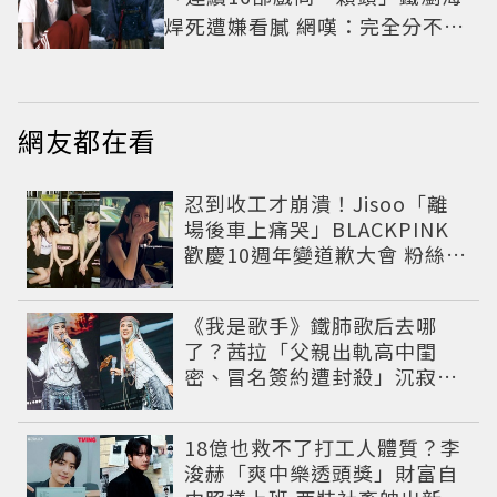
焊死遭嫌看膩 網嘆：完全分不出
角色
網友都在看
忍到收工才崩潰！Jisoo「離
場後車上痛哭」BLACKPINK
歡慶10週年變道歉大會 粉絲看
了超心疼
《我是歌手》鐵肺歌后去哪
了？茜拉「父親出軌高中閨
密、冒名簽約遭封殺」沉寂12
年辛酸過往曝光
18億也救不了打工人體質？李
浚赫「爽中樂透頭獎」財富自