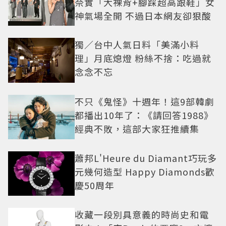
奈實「大裸背+腳踩超高跟鞋」女
神氣場全開 不過日本網友卻狠酸
獨／台中人氣日料「美滿小料
理」月底熄燈 粉絲不捨：吃過就
念念不忘
不只《鬼怪》十週年！這9部韓劇
都播出10年了：《請回答1988》
經典不敗，這部大家狂推續集
蕭邦L'Heure du Diamant巧玩多
元幾何造型 Happy Diamonds歡
慶50周年
收藏一段別具意義的時尚史和電