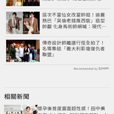
像吞CD
這次不當仙女改當帥姐！迪麗
熱巴「英倫老錢風西裝」造型
帥翻 化身馬術師網喊：現代版
李長歌
傳奇設計師離譜行徑全拍了！
名導集結「義大利影壇復仇者
聯盟」
Recommended by
相關新聞
懷孕後首度露面超性感！田中美