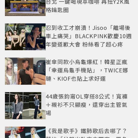
台北 一鍵喝現萃咖啡 再扭Y2K風
格鑰匙圈
忍到收工才崩潰！Jisoo「離場後
車上痛哭」BLACKPINK歡慶10週
年變道歉大會 粉絲看了超心疼
崔傘同款小烏龜爆紅！韓星正瘋
「幸運烏龜手機貼」，TWICE娜
璉、KIOF也貼上求好運
44歲張鈞甯OL穿搭8公式！寬褲
＋襯衫不只顯瘦，還穿出主管氣
場
《我是歌手》鐵肺歌后去哪了？