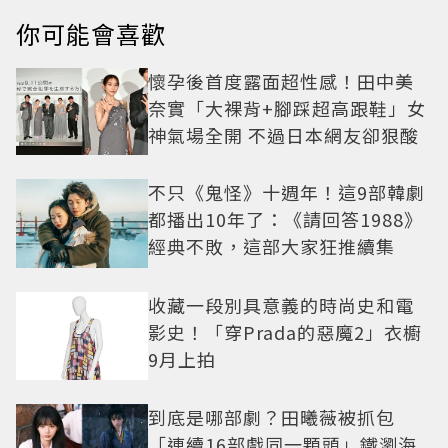
你可能會喜歡
懷孕後首度露面超性感！田中美
奈實「大裸背+腳踩超高跟鞋」女
神氣場全開 不過日本網友卻狠酸
不只《鬼怪》十週年！這9部韓劇
都播出10年了：《請回答1988》
經典不敗，這部大家狂推續集
收藏一段別具意義的時尚史和電
影史！「穿Prada的惡魔2」衣櫥
9月上拍
到底是哪部劇？田曦薇被抓包
「連續16部戲同一顆頭」鐵瀏海