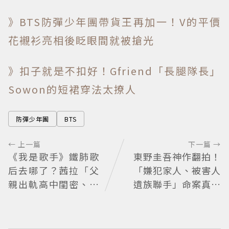
》BTS防彈少年團帶貨王再加一！V的平價
花襯衫亮相後眨眼間就被搶光
》扣子就是不扣好！Gfriend「長腿隊長」
Sowon的短裙穿法太撩人
防彈少年團
BTS
← 上一篇
下一篇 →
《我是歌手》鐵肺歌
東野圭吾神作翻拍！
后去哪了？茜拉「父
「嫌犯家人、被害人
親出軌高中閨密、冒
遺族聯手」命案真相
名簽約遭封殺」沉寂
竟動搖 《天使與蝙
12年辛酸過往曝光
蝠》超越懸疑框架展
開