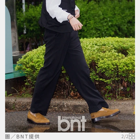
圖／BNT提供
2
/
2