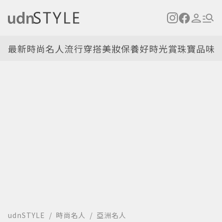
最新
時尚名人
流行穿搭
美妝保養
好時光
賞珠寶
品味
udnSTYLE
時尚名人
亞洲名人