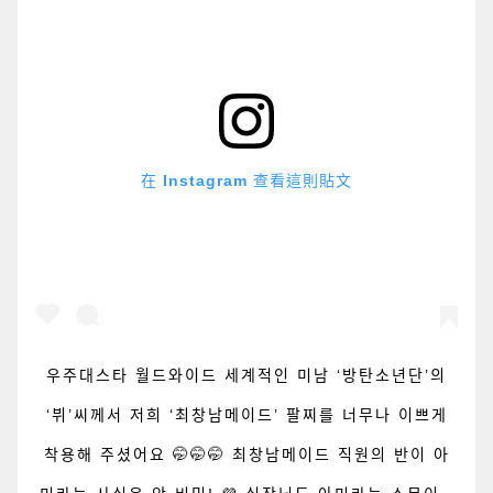
在 Instagram 查看這則貼文
우주대스타 월드와이드 세계적인 미남 ‘방탄소년단’의
‘뷔’씨께서 저희 ‘최창남메이드’ 팔찌를 너무나 이쁘게
착용해 주셨어요 🤭🤭🤭 최창남메이드 직원의 반이 아