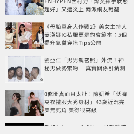
ENHYPEN西村力「燦笑揮手狀態
超好」又遭炎上 兩派網友戰翻
《母胎單身大作戰2》美女主持人
姜漢娜IG私服更是約會範本：5個
提升氣質穿搭Tips公開
劉亞仁「男男親密照」外流！神
秘男做勢索吻 真實關係引猜測
0修圖真面目太扯！陳妍希「低胸
高衩禮服大秀身材」43歲近況完
美無死角 美得很高級
朗格A. Lange & Söhne父親節時