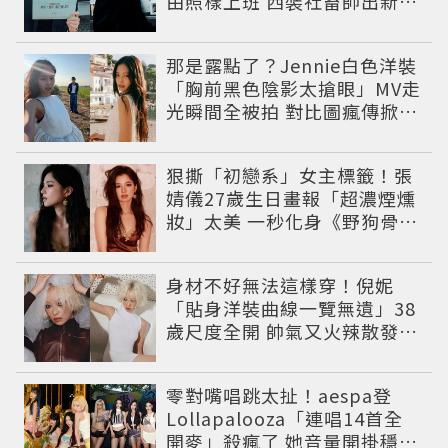
由照樣上班 西裝社畜帥出新高
度
那是露點了？Jennie白色洋裝
「胸前黑色陰影太搶眼」MV走
光瞬間全被拍 對比圖瘋傳掀論
戰
狠撕「初戀系」女主標籤！張
婧儀27歲生日畫報「超濃煙燻
妝」太美 一秒化身《野狗骨
頭》苗靖
身材不好無法這樣穿！倪妮
「貼身洋裝曲線一覽無遺」38
歲尺度全開 帥氣又火辣散發獨
特魅力
零對嘴唱跳太扯！aespa登
Lollapalooza「連唱14首全
開麥」殺瘋了 她音量開掛穩到