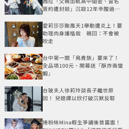
茜拉「父親出軌高中閨密、冒名
簽約遭封殺」沉寂12年辛酸過往
曝光
愛莉莎莎颱風天1舉動遭炎上！要
助理肉身護植栽 親回：不會被
吹走
台中第一間「鳥貴族」要來了！
全品項100元、開幕送「酥炸南蠻
蝦」
台玻夫人徐莉玲談長子離世原
因！ 兒媳譚以欣打破沉默反駁
捲粉絲Mina輕生爭議後首露面！