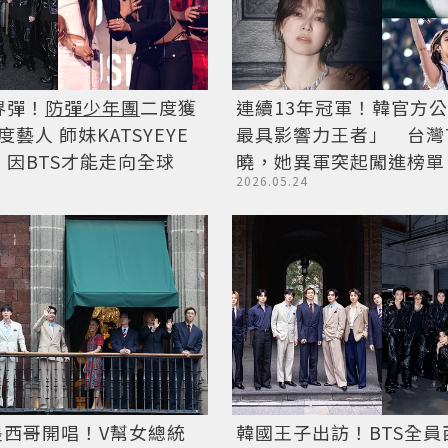
界彈！
防彈少年團
二度獲
連續13年冠軍！韓官方
度藝人 師妹KATSYEYE
最具影響力王者」 台灣T
因BTS才能走向全球
曉，她異軍突起闖進榜單
2026.05.24
墨西哥開唱！V幫女總統
韓國王子出訪！BTS全員