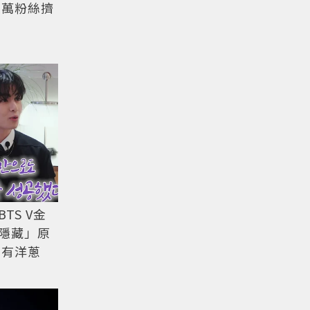
五萬粉絲擠
TS V金
隱藏」原
事有洋蔥