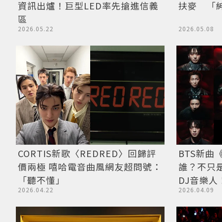
資訊出爐！巨型LED率先搶進信義
扶麥 「
區
2026.05.22
2026.05.08
CORTIS新歌〈REDRED〉回歸評
BTS新曲《
價兩極 嘻哈電音曲風網友超問號：
誰？不只
「聽不懂」
DJ音樂人
2026.04.22
2026.04.09