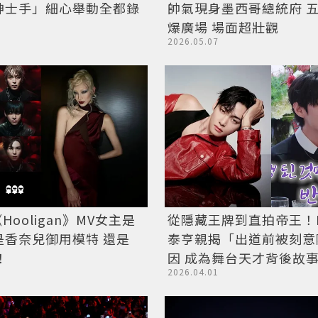
紳士手」細心舉動全都錄
帥氣現身墨西哥總統府 
爆廣場 場面超壯觀
2026.05.07
Hooligan》MV女主是
從隱藏王牌到直拍帝王！B
是香奈兒御用模特 還是
泰亨親揭「出道前被刻意
！
因 成為舞台天才背後故
2026.04.01