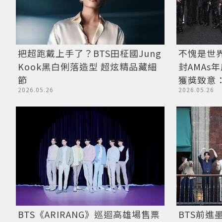
不愧是世
把超跑戴上手了？BTS田柾國Jung
封AMAs年
Kook黑白俐落造型 超炫精品藏細
獲獎致意：
節
2026.05.26
2026.05.26
BTS《ARIRANG》巡迴高雄場售票
BTS前進