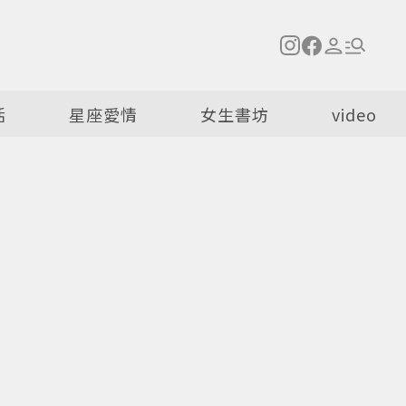
活
星座愛情
女生書坊
video