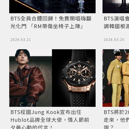
BTS全員合體回歸！免費開唱嗨翻
BTS演唱
光化門 「RM帶傷坐椅子上陣」
調韓國根
2026.03.21
2026.03.20
BTS將於
BTS柾國Jung Kook宣布出任
走來，他
Hublot品牌全球大使，情人節前
限？
夕最心動的代言！