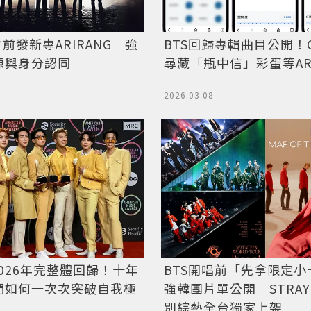
會前發新專ARIRANG 強
BTS回歸專輯曲目公開！G
源與身分認同
尋藏「瓶中信」彩蛋等AR
2026.03.08
2026年完整體回歸！十年
BTS開唱前「先拿限定小
們如何一次次突破自我極
強韓團片單公開 STRAY 
別綜藝全台獨家上架