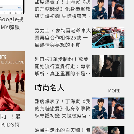
甜度爆表了！丁海寅《我
的荒糖戀愛》化身拳擊教
練守護初戀 失憶檢察官×
oogle搜
假男友打造今夏必看小甜
MY解鎖
劇
勞力士 x 蒙特雷老爺車大
賽再度合作相伴25載 一
展熱情與夢想的本質
別再被1萬步制約！歐美
開始流行直覺行走：專家
解析，真正重要的不是步
數，而是「這件事」
時尚名人
MORE
甜度爆表了！丁海寅《我
的荒糖戀愛》化身拳擊教
練守護初戀 失憶檢察官×
卡」！最
假男友打造今夏必看小甜
KIDS特
劇
油畫裡走出的白天鵝！陳