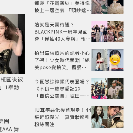
都靈「花瓣薄紗」美得像
披上一層空氣 「頭紗遮
面」玩出新花樣朦朧美感
太仙
這就是天團待遇？
BLACKPINK十周年見面
會「僅抽40人參與」報名
開始到截止僅9小時粉絲
怒了😡
拍出這張照片的記者小心
了🤣！少女時代孝淵「絕
美pose變搞笑」撂狠
話：把住址交出來
爆戀柾國後被
今夏戀綜神顏代表登場？
」1舉動
《不良一族尋愛記2》
「自信公關哥」塩田一馬
背景起底 街頭辣男翻身當
老闆
IU耳疾惡化後首現身！44
張近照曝光 真實狀態引
粉絲關注