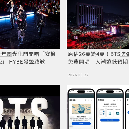
少年團
光化門開唱「安檢
原估26萬變4萬！BTS
防
」 HYBE發聲致歉
免費開唱 人潮遠低預期
2026.03.22