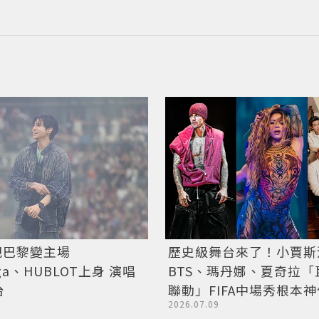
把巴黎變主場
歷史級舞台來了！小賈斯
iaga、HUBLOT上身 演唱
BTS、瑪丹娜、夏奇拉「
台
聯動」FIFA中場秀根本
2026.07.09