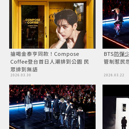
BTS
防彈
搶喝金泰亨同款！Compose
管制惹民怨
Coffee登台首日人潮排到公園 民
眾排到無語
2026.03.22
2026.03.30