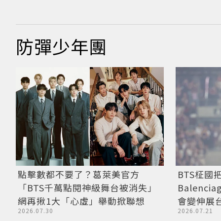
防彈少年團
點擊數都不要了？葛萊美官方
BTS柾國
「BTS千萬點閱神級舞台被消失」
Balenc
網再揪1大「心虛」舉動掀聯想
會變伸展
2026.07.30
2026.07.21