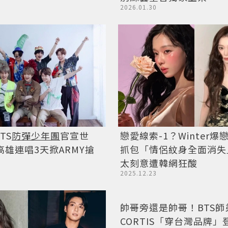
2026.01.30
TS
防彈少年團
官宣世
戀愛線索-1？Winter
高雄連唱3天掀ARMY搶
抓包「情侶紋身全面消失
太刻意遭韓網狂酸
2025.12.23