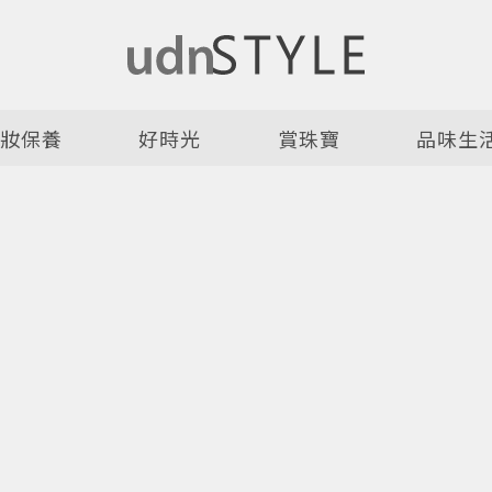
美妝保養
好時光
賞珠寶
品味生