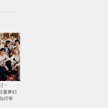
汀、
巨星夢幻
神仙打架