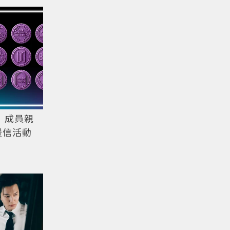
賣！成員親
援信活動