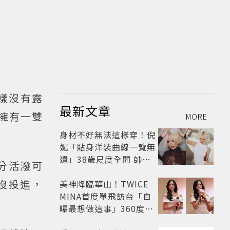
樣沒有露
最新文章
擁有一雙
MORE
身材不好無法這樣穿！倪
妮「貼身洋裝曲線一覽無
遺」38歲尺度全開 帥氣
分活潑可
又火辣散發獨特魅力
沒投進，
美神降臨華山！TWICE
MINA首度單飛訪台「自
曝最想做這事」360度0
死角美貌保養祕訣一次公