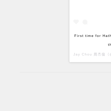
First time for Ha
t
Jay Chou 周杰倫
（