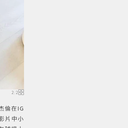
2
/
2
倫在IG
影片中小