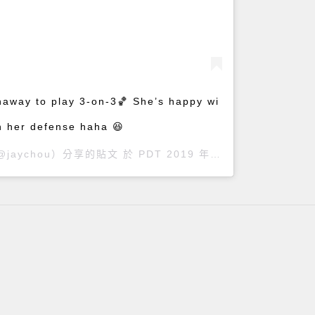
thaway to play 3-on-3🏀 She’s happy wi
h her defense haha 😆
@jaychou）分享的貼文 於
PDT 2019 年 8月 月 8 日 上午 10:47