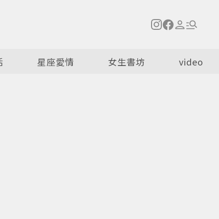
活
星座愛情
女生書坊
video