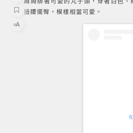
周周綁著可愛的丸子頭，穿著白色、
扭腰擺臀，模樣相當可愛。
在