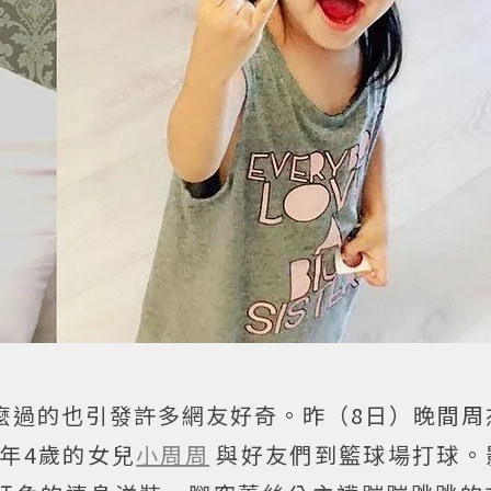
麼過的也引發許多網友好奇。昨（8日）晚間周杰
年4歲的女兒
小周周
與好友們到籃球場打球。