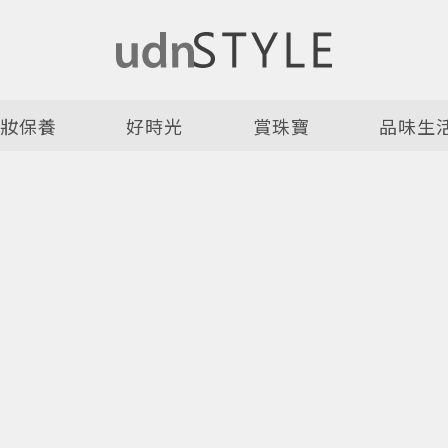
美妝保養
好時光
賞珠寶
品味生