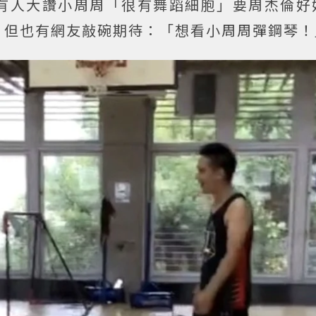
有人大讚小周周「很有舞蹈細胞」要周杰倫好
，但也有網友敲碗期待：「想看小周周彈鋼琴