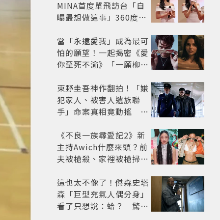
MINA首度單飛訪台「自
曝最想做這事」360度0
死角美貌保養祕訣一次公
開
當「永遠愛我」成為最可
怕的願望！一起揭密《愛
你至死不渝》「一願柳」
背後的失控愛情與爆紅之
路
東野圭吾神作翻拍！「嫌
犯家人、被害人遺族聯
手」命案真相竟動搖
《天使與蝙蝠》超越懸疑
框架展開
《不良一族尋愛記2》新
主持Awich什麼來頭？前
夫被槍殺、家裡被槍掃射
人生經歷比參演者還抓
馬！
這也太不像了！傑森史塔
森「巨型充氣人偶分身」
看了只想說：蛤？ 驚喜
連本尊都吐槽