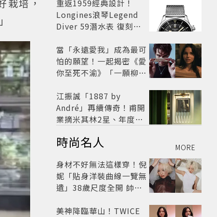
好栽培，
開
重返1959經典設計！
Longines浪琴Legend
！」
Diver 59潛水表 復刻懷
舊
當「永遠愛我」成為最可
怕的願望！一起揭密《愛
你至死不渝》「一願柳」
背後的失控愛情與爆紅之
路
江振誠「1887 by
André」再續傳奇！甫開
業摘米其林2星、年度開
業大獎
時尚名人
MORE
身材不好無法這樣穿！倪
妮「貼身洋裝曲線一覽無
遺」38歲尺度全開 帥氣
又火辣散發獨特魅力
美神降臨華山！TWICE