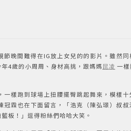
親節晚間難得在IG放上女兒的的影片。雖然同
今年4歲的小周周、身材高挑，跟媽媽
昆凌
一樣
，一樣跑到球場上扭腰擺臀跳起舞來，模樣十
陳冠霖也在下面留言，「浩克（陳弘璟）叔叔
搶籃板！」逗得粉絲們哈哈大笑。