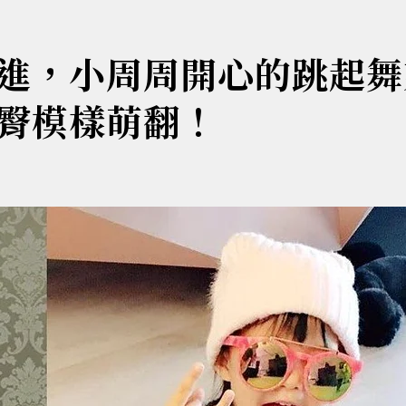
沒進，小周周開心的跳起
臀模樣萌翻！