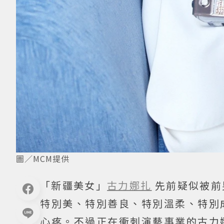
圖／MCM提供
「新疆美女」
古力娜扎
先前疑似被前
特別美、特別善良、特別溫柔、特別
心疼。不過正在衝刺演藝事業的古力