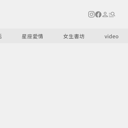
活
星座愛情
女生書坊
video