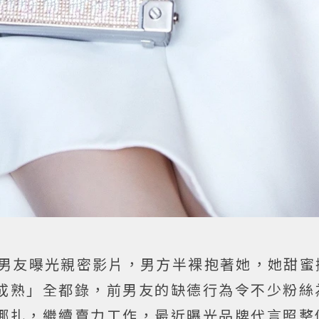
男友曝光親密影片，男方半裸抱著她，她甜蜜
成熟」全都錄，前男友的缺德行為令不少粉絲
娜扎，繼續賣力工作，最近曝光品牌代言照整