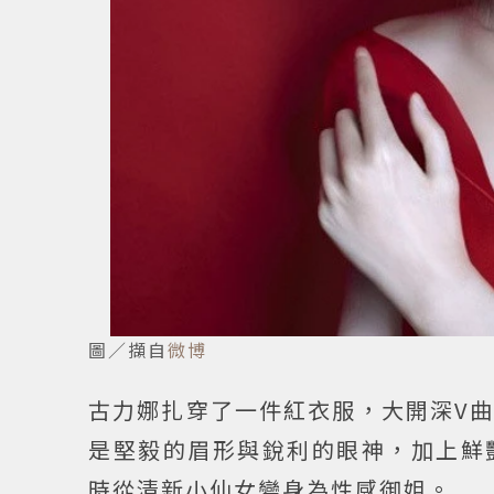
圖／擷自
微博
古力娜扎穿了一件紅衣服，大開深V
是堅毅的眉形與銳利的眼神，加上鮮
時從清新小仙女變身為性感御姐。