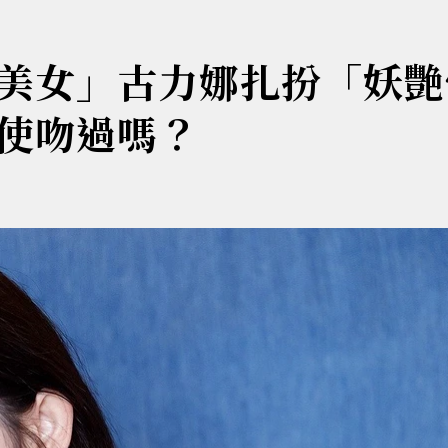
美女」古力娜扎扮「妖艷
使吻過嗎？