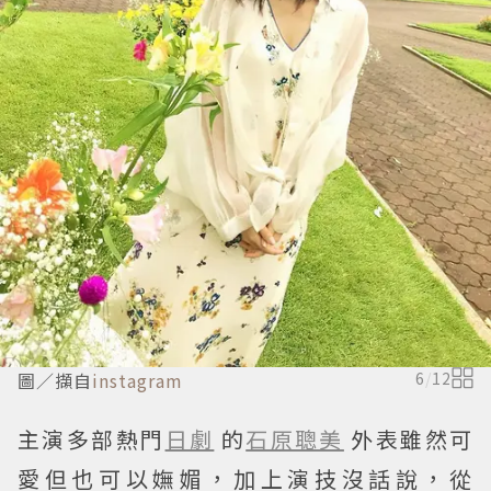
圖／擷自
instagram
6
/
12
主演多部熱門
日劇
的
石原聰美
外表雖然可
愛但也可以嫵媚，加上演技沒話說，從