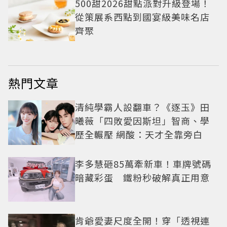
500甜2026甜點派對升級登場！
從策展系西點到國宴級美味名店
齊聚
熱門文章
清純學霸人設翻車？《逐玉》田
曦薇「四敗愛因斯坦」智商、學
歷全輾壓 網酸：天才全靠旁白
李多慧砸85萬牽新車！車牌號碼
暗藏彩蛋 鐵粉秒破解真正用意
肯爺愛妻尺度全開！穿「透視連