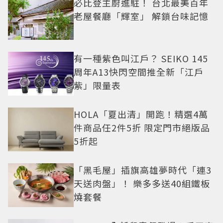
必比登主廚進駐！ 台北最美百年
老屋餐廳「輝室」 解鎖台味記憶
有一種紫色叫江戶？ SEIKO 145
周年A13快閃空間推全新「江戶
紫」限量表
HOLA「夏出清」開跑！精選4萬
件商品任2件5折 限定門市絕版品
5折起
「黑毛屋」插旗高雄夢時代「連3
天送肉盤」！ 樂多多送40組鐵板
燒套餐