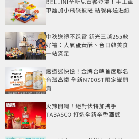
BELLINI全新兒童餐登場！手工車
車麵加小飛碟披薩 點餐再送貼紙
中秋送禮不踩雷 新光三越255款
好禮：人氣蛋黃酥、台日韓美食
一站滿足
鐵道迷快搶！金牌台啤首度聯名
台灣高鐵 全新N700ST限定罐開
賣
火辣開喝！絕對伏特加攜手
TABASCO 打造全新辛香酒感