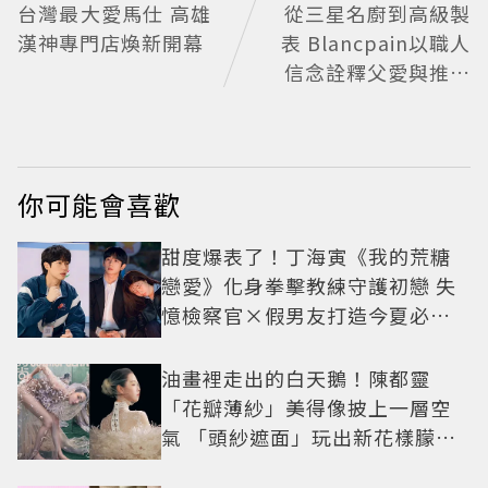
台灣最大愛馬仕 高雄
從三星名廚到高級製
漢神專門店煥新開幕
表 Blancpain以職人
信念詮釋父愛與推薦
時計
你可能會喜歡
甜度爆表了！丁海寅《我的荒糖
戀愛》化身拳擊教練守護初戀 失
憶檢察官×假男友打造今夏必看
小甜劇
油畫裡走出的白天鵝！陳都靈
「花瓣薄紗」美得像披上一層空
氣 「頭紗遮面」玩出新花樣朦朧
美感太仙