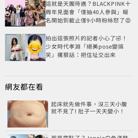
這就是天團待遇？BLACKPINK十
周年見面會「僅抽40人參與」報
名開始到截止僅9小時粉絲怒了😡
拍出這張照片的記者小心了🤣！
少女時代孝淵「絕美pose變搞
笑」撂狠話：把住址交出來
網友都在看
PR
起床就先做件事，沒三天小腹
就不見了! 肚子一天天變小！
那是露點了？Jennie白色洋裝