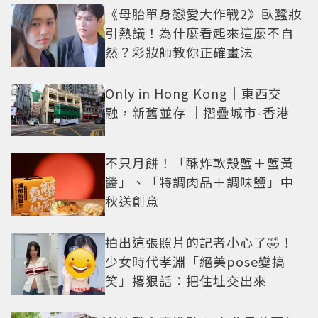
《母胎單身戀愛大作戰2》臥蠶妝
引熱議！為什麼看起來這麼不自
然？彩妝師教你正確畫法
Only in Hong Kong｜東西交
融，新舊並存 ｜摺疊城市-香港
不只月餅！「酥炸軟殼蟹＋蟹黃
醬」、「特調肉品＋調味鹽」中
秋送創意
拍出這張照片的記者小心了🤣！
少女時代孝淵「絕美pose變搞
笑」撂狠話：把住址交出來