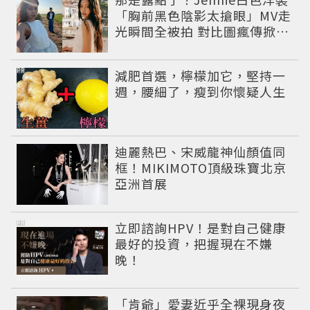
「胸前黑色陰影太搶眼」MV走
光瞬間全被拍 對比圖瘋傳掀論
戰
PR
減肥首選，檸檬加它，堅持一
週，腰細了，瘦到你懷疑人生
迪麗熱巴、宋威龍神仙顏值同
框！MIKIMOTO頂級珠寶北京
亞洲首展
PR
立即諮詢HPV！是對自己健康
最好的投資，把握現在不嫌
晚！
「肯爺」愛妻近乎全裸現身夜