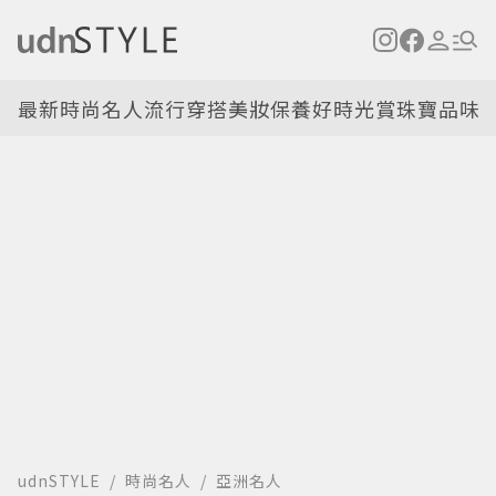
最新
時尚名人
流行穿搭
美妝保養
好時光
賞珠寶
品味
udnSTYLE
時尚名人
亞洲名人