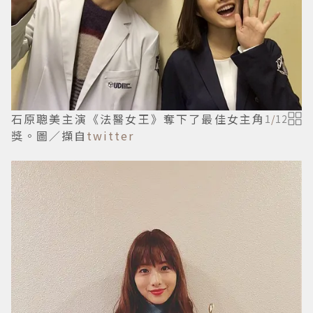
石原聰美主演《法醫女王》奪下了最佳女主角
1
/
12
獎。圖／擷自
twitter