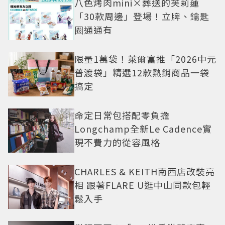
八色烤肉mini×葬送的芙莉蓮
「30款周邊」登場！立牌、鑰匙
圈通通有
限量1萬袋！萊爾富推「2026中元
普渡袋」精選12款熱銷商品一袋
搞定
命定日常包搭配零負擔
Longchamp全新Le Cadence實
現不費力的從容風格
CHARLES & KEITH南西店改裝亮
相 跟著FLARE U逛中山同款包輕
鬆入手