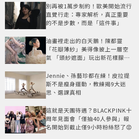
別再被1萬步制約！歐美開始流行
直覺行走：專家解析，真正重要
的不是步數，而是「這件事」
油畫裡走出的白天鵝！陳都靈
「花瓣薄紗」美得像披上一層空
氣 「頭紗遮面」玩出新花樣朦朧
美感太仙
Jennie、孫藝珍都在練！皮拉提
斯不是瘦身運動，教練揭9大迷
思、選課真相
這就是天團待遇？BLACKPINK十
周年見面會「僅抽40人參與」報
名開始到截止僅9小時粉絲怒了😡