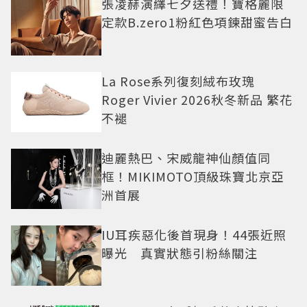
張凌赫演繹七夕送禮！寶格麗限
定款B.zero1粉紅色項鍊甜蜜告白
La Rose系列復刻絨布玫瑰
Roger Vivier 2026秋冬新品 繁花
不褪
迪麗熱巴、宋威龍神仙顏值同
框！MIKIMOTO頂級珠寶北京亞
洲首展
IU耳疾惡化後首現身！44張近照
曝光 真實狀態引粉絲關注