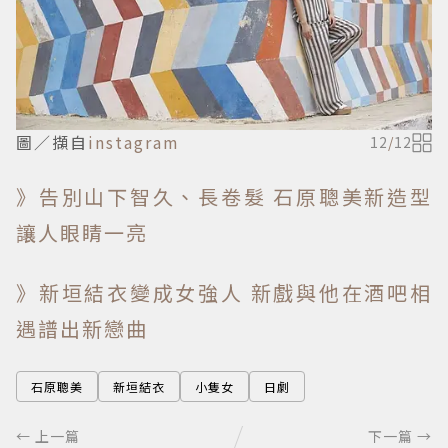
圖／擷自
instagram
12
/
12
》告別山下智久、長卷髮 石原聰美新造型
讓人眼睛一亮
》新垣結衣變成女強人 新戲與他在酒吧相
遇譜出新戀曲
石原聰美
新垣結衣
小隻女
日劇
← 上一篇
下一篇 →