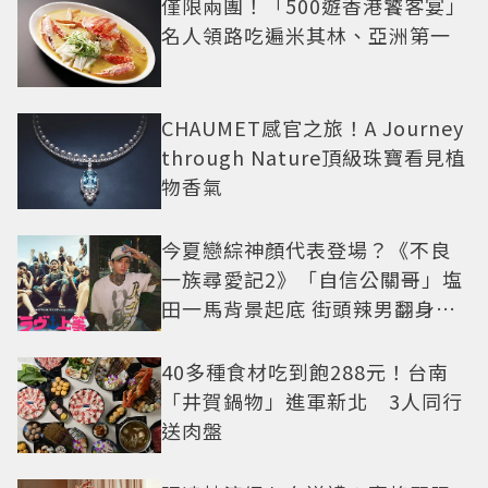
僅限兩團！「500遊香港饕客宴」
名人領路吃遍米其林、亞洲第一
CHAUMET感官之旅！A Journey
through Nature頂級珠寶看見植
物香氣
今夏戀綜神顏代表登場？《不良
一族尋愛記2》「自信公關哥」塩
田一馬背景起底 街頭辣男翻身當
老闆
40多種食材吃到飽288元！台南
「井賀鍋物」進軍新北 3人同行
送肉盤