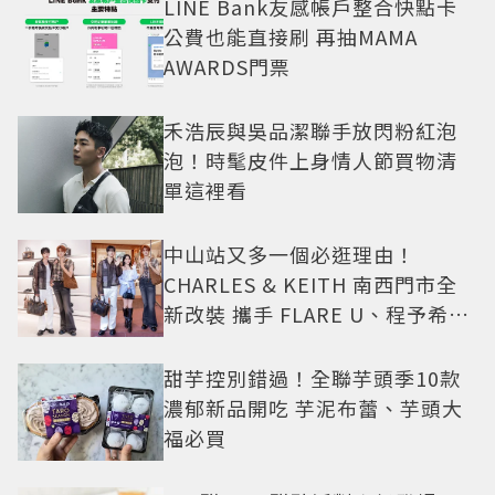
LINE Bank友感帳戶整合快點卡
公費也能直接刷 再抽MAMA
AWARDS門票
禾浩辰與吳品潔聯手放閃粉紅泡
泡！時髦皮件上身情人節買物清
單這裡看
中山站又多一個必逛理由！
CHARLES & KEITH 南西門市全
新改裝 攜手 FLARE U、程予希演
繹秋季時尚
甜芋控別錯過！全聯芋頭季10款
濃郁新品開吃 芋泥布蕾、芋頭大
福必買