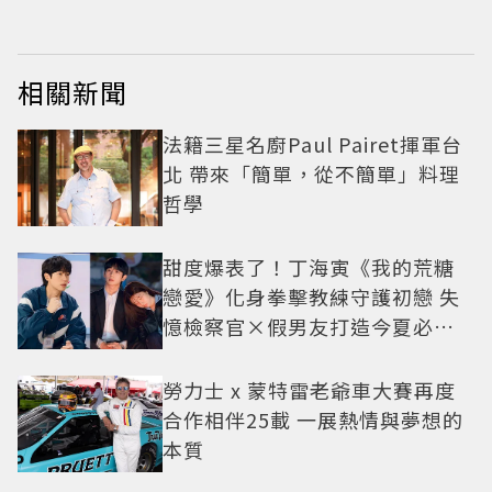
相關新聞
法籍三星名廚Paul Pairet揮軍台
北 帶來「簡單，從不簡單」料理
哲學
甜度爆表了！丁海寅《我的荒糖
戀愛》化身拳擊教練守護初戀 失
憶檢察官×假男友打造今夏必看
小甜劇
勞力士 x 蒙特雷老爺車大賽再度
合作相伴25載 一展熱情與夢想的
本質