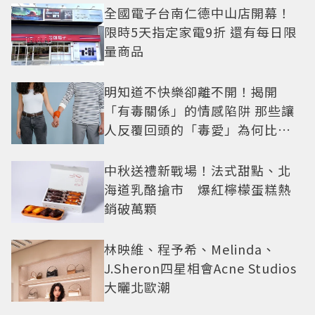
全國電子台南仁德中山店開幕！
限時5天指定家電9折 還有每日限
量商品
明知道不快樂卻離不開！揭開
「有毒關係」的情感陷阱 那些讓
人反覆回頭的「毒愛」為何比菸
還難戒？
中秋送禮新戰場！法式甜點、北
海道乳酪搶市 爆紅檸檬蛋糕熱
銷破萬顆
林映維、程予希、Melinda、
J.Sheron四星相會Acne Studios
大曬北歐潮