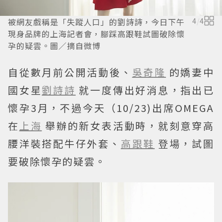
被網友戲稱是「失蹤人口」的劉詩詩，今日下午
4
/
4
現身品牌的上海記者會，腳踩高跟鞋試圖破除懷
孕的疑雲。圖／摘自微博
自從數月前公開活動後、
吳奇隆
的嬌妻中
國女星
劉詩詩
就一度傳出好消息，指出已
懷孕3月，不過今天（10/23)出席OMEGA
在
上海
舉辦的新女表活動時，就刻意穿高
腰洋裝搭配牛仔外套、
高跟鞋
登場，試圖
要破除懷孕的疑雲。