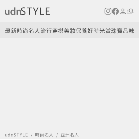
最新
時尚名人
流行穿搭
美妝保養
好時光
賞珠寶
品味
udnSTYLE
時尚名人
亞洲名人