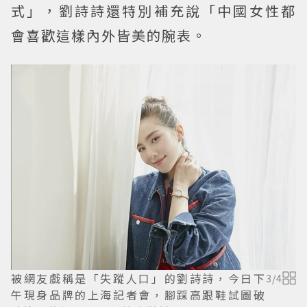
式」，劉詩詩還特別補充說「中國女性都
會喜歡這樣內外皆美的腕表。
被網友戲稱是「失蹤人口」的劉詩詩，今日下
3
/
4
午現身品牌的上海記者會，腳踩高跟鞋試圖破