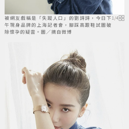
被網友戲稱是「失蹤人口」的劉詩詩，今日下
1
/
4
午現身品牌的上海記者會，腳踩高跟鞋試圖破
除懷孕的疑雲。圖／摘自微博