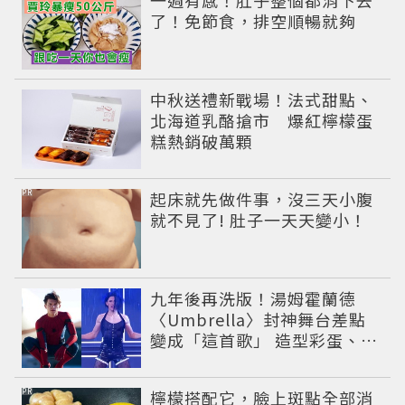
一週有感！肚子整個都消下去
了！免節食，排空順暢就夠
中秋送禮新戰場！法式甜點、
北海道乳酪搶市 爆紅檸檬蛋
糕熱銷破萬顆
PR
起床就先做件事，沒三天小腹
就不見了! 肚子一天天變小！
九年後再洗版！湯姆霍蘭德
〈Umbrella〉封神舞台差點
變成「這首歌」 造型彩蛋、暖
心故事一次公開
PR
檸檬搭配它，臉上斑點全部消