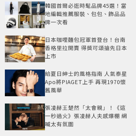
韓國首爾必逛時髦品牌45選！當
地編輯推薦服裝、包包、飾品品
牌一次看
日本咖哩麵包冠軍首登台！台南
香格里拉開賣 得獎可頌搶先日本
上市
給夏日紳士的風格指南 人氣泰星
Apo將PIAGET上手 再現1970懷
舊風華
張凌赫王楚然「太會親」！《這
一秒過火》張凌赫人夫感爆棚 網
喊太有氛圍