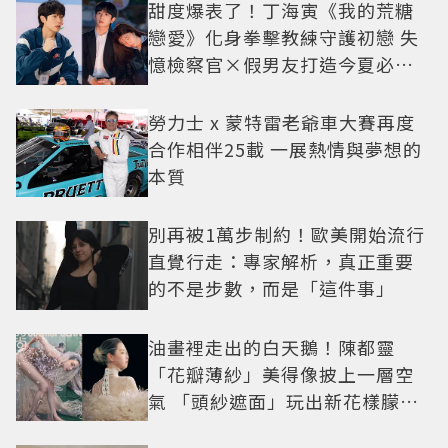
甜度爆表了！丁海寅《我的荒糖
戀愛》化身拳擊教練守護初戀 失
憶檢察官×假男友打造今夏必看
小甜劇
勞力士 x 蒙特雷老爺車大賽再度
合作相伴25載 一展熱情與夢想的
本質
別再被1萬步制約！歐美開始流行
直覺行走：專家解析，真正重要
的不是步數，而是「這件事」
油畫裡走出的白天鵝！陳都靈
「花瓣薄紗」美得像披上一層空
氣 「頭紗遮面」玩出新花樣朦朧
美感太仙