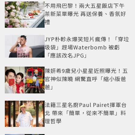
不用飛巴黎！兩大五星飯店下午
茶新菜單曝光 再送保養、香氛好
禮
JYP朴軫永爆笑短片瘋傳！「穿垃
圾袋」趕場Waterbomb 被虧
「應該改名JPG」
陳妍希9歲兒小星星近照曝光！五
官神似陳曉 網驚直呼「縮小版爸
爸」
法籍三星名廚Paul Pairet揮軍台
北 帶來「簡單，從來不簡單」料
理哲學