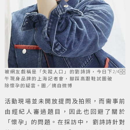
被網友戲稱是「失蹤人口」的劉詩詩，今日下
2
/
4
午現身品牌的上海記者會，腳踩高跟鞋試圖破
除懷孕的疑雲。圖／摘自微博
活動現場並未開放提問及拍照，而需事前
由經紀人審過題目，因此也回避了關於
「懷孕」的問題。在採訪中， 劉詩詩針對