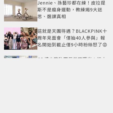
Jennie、孫藝珍都在練！皮拉提
斯不是瘦身運動，教練揭9大迷
思、選課真相
這就是天團待遇？BLACKPINK十
周年見面會「僅抽40人參與」報
名開始到截止僅9小時粉絲怒了😡
GD權志龍私下反差萌曝光！遇大
聲公秒變乖弟弟 與法師合照再掀
熱議
《母胎單身戀愛大作戰2》臥蠶妝
引熱議！為什麼看起來這麼不自
然？彩妝師教你正確畫法