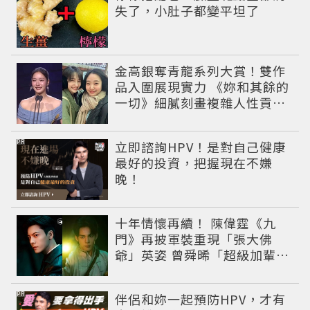
失了，小肚子都變平坦了
金高銀奪青龍系列大賞！雙作
品入圍展現實力 《妳和其餘的
一切》細膩刻畫複雜人性貢獻
大賞級演技
PR
立即諮詢HPV！是對自己健康
最好的投資，把握現在不嫌
晚！
十年情懷再續！ 陳偉霆《九
門》再披軍裝重現「張大佛
爺」英姿 曾舜晞「超級加輩」
串起吳家宿命
PR
伴侶和妳一起預防HPV，才有