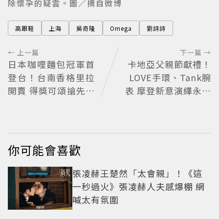
除懷孕的疑雲。圖／摘自微博
高跟鞋
上海
吳奇隆
Omega
劉詩詩
← 上一篇
下一篇 →
日本咖哩麵包冠軍首
卡地亞父親節獻禮！
登台！台南香格里拉
LOVE手環、Tank腕
開賣 得獎可頌搶先日
表 摩登新意演繹永不
本上市
退流行經典
你可能會喜歡
張凌赫王楚然「太會親」！《這
一秒過火》張凌赫人夫感爆棚 網
喊太有氛圍