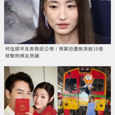
柯佳嬿罕見表態挺公視！預算恐遭刪凍逾10億
發聲掀網友熱議