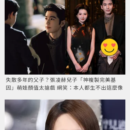
失散多年的父子？張凌赫兒子「神複製完美基
因」萌娃顏值太搶戲 網笑：本人都生不出這麼像