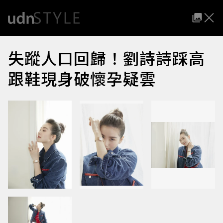
失蹤人口回歸！劉詩詩踩高
跟鞋現身破懷孕疑雲