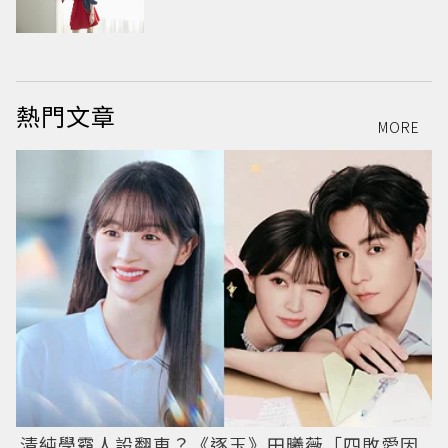
熱門文章
MORE
清純學霸人設翻車？《逐玉》田曦薇「四敗愛因