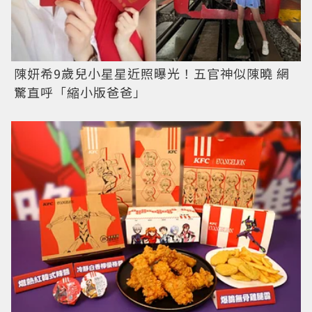
陳妍希9歲兒小星星近照曝光！五官神似陳曉 網
驚直呼「縮小版爸爸」