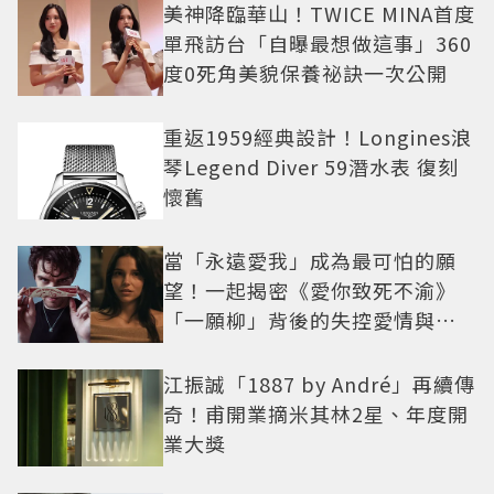
美神降臨華山！TWICE MINA首度
單飛訪台「自曝最想做這事」360
度0死角美貌保養祕訣一次公開
重返1959經典設計！Longines浪
琴Legend Diver 59潛水表 復刻
懷舊
當「永遠愛我」成為最可怕的願
望！一起揭密《愛你致死不渝》
「一願柳」背後的失控愛情與爆
紅之路
江振誠「1887 by André」再續傳
奇！甫開業摘米其林2星、年度開
業大獎