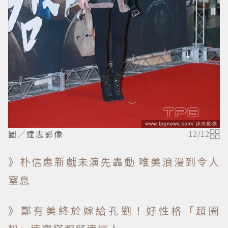
圖／達志影像
12
/
12
》朴信惠新戲未演先轟動 唯美浪漫到令人
窒息
》鄭有美終於嫁給孔劉！好性格「超圈