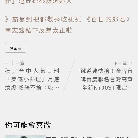
粉」連穿搭都舒適迷人
》霸氣到把都敬秀吃死死 《百日的郎君》
南志鉉私下反差太正啦
徐玄振
← 上一篇
下一篇 →
獨／台中人氣日料
鐵道迷快搶！金牌台
「美滿小料理」月底
啤首度聯名台灣高鐵
熄燈 粉絲不捨：吃過
全新N700ST限定罐
就念念不忘
開賣
你可能會喜歡