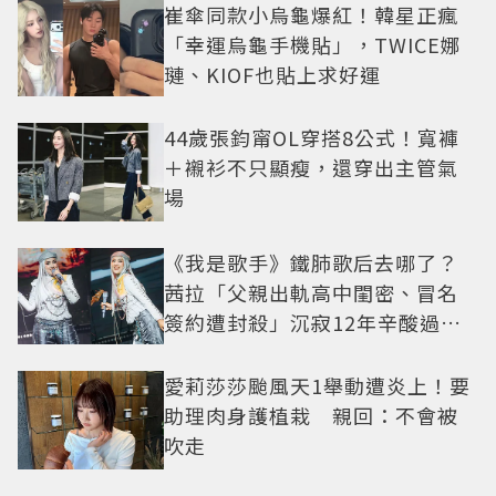
崔傘同款小烏龜爆紅！韓星正瘋
「幸運烏龜手機貼」，TWICE娜
璉、KIOF也貼上求好運
44歲張鈞甯OL穿搭8公式！寬褲
＋襯衫不只顯瘦，還穿出主管氣
場
《我是歌手》鐵肺歌后去哪了？
茜拉「父親出軌高中閨密、冒名
簽約遭封殺」沉寂12年辛酸過往
曝光
愛莉莎莎颱風天1舉動遭炎上！要
助理肉身護植栽 親回：不會被
吹走