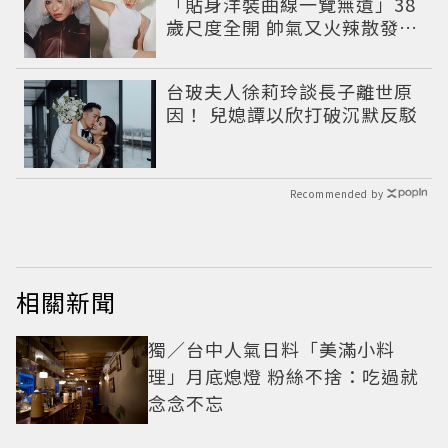
「貼身洋裝曲線一覽無遺」38
歲尺度全開 帥氣又火辣散發獨
特魅力
台玻夫人徐莉玲談長子離世原
因！ 兒媳譚以欣打破沉默反駁
Recommended by
相關新聞
獨／台中人氣日料「美滿小料
理」月底熄燈 粉絲不捨：吃過就
念念不忘