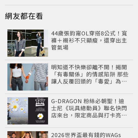
網友都在看
44歲張鈞甯OL穿搭8公式！寬
褲＋襯衫不只顯瘦，還穿出主
管氣場
明知道不快樂卻離不開！揭開
「有毒關係」的情感陷阱 那些
讓人反覆回頭的「毒愛」為何
比菸還難戒？
G-DRAGON 粉絲必朝聖！迪
士尼《玩具總動員》聯名快閃
店來台，限定商品與打卡亮點
公開
2026世界盃最有錢的WAGs