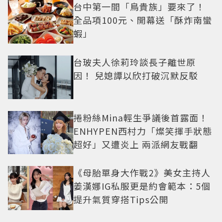
台中第一間「鳥貴族」要來了！
全品項100元、開幕送「酥炸南蠻
蝦」
台玻夫人徐莉玲談長子離世原
因！ 兒媳譚以欣打破沉默反駁
捲粉絲Mina輕生爭議後首露面！
ENHYPEN西村力「燦笑揮手狀態
超好」又遭炎上 兩派網友戰翻
《母胎單身大作戰2》美女主持人
姜漢娜IG私服更是約會範本：5個
提升氣質穿搭Tips公開