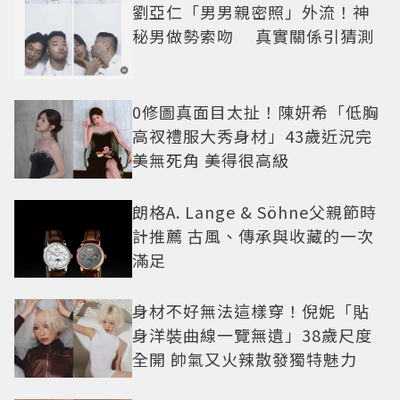
劉亞仁「男男親密照」外流！神
秘男做勢索吻 真實關係引猜測
0修圖真面目太扯！陳妍希「低胸
高衩禮服大秀身材」43歲近況完
美無死角 美得很高級
朗格A. Lange & Söhne父親節時
計推薦 古風、傳承與收藏的一次
滿足
身材不好無法這樣穿！倪妮「貼
身洋裝曲線一覽無遺」38歲尺度
全開 帥氣又火辣散發獨特魅力