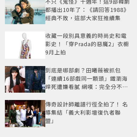
不只《鬼怪》十週年！這9部韓劇
都播出10年了：《請回答1988》
經典不敗，這部大家狂推續集
收藏一段別具意義的時尚史和電
影史！「穿Prada的惡魔2」衣櫥
9月上拍
到底是哪部劇？田曦薇被抓包
「連續16部戲同一顆頭」鐵瀏海
焊死遭嫌看膩 網嘆：完全分不出
角色
傳奇設計師離譜行徑全拍了！ 名
導集結「義大利影壇復仇者聯
盟」