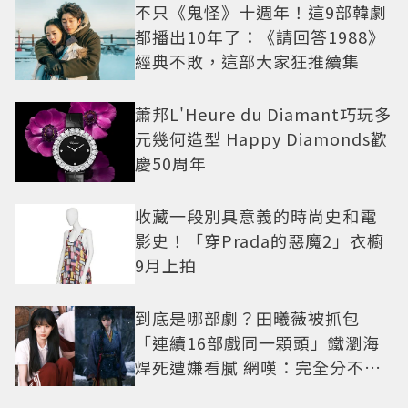
不只《鬼怪》十週年！這9部韓劇
都播出10年了：《請回答1988》
經典不敗，這部大家狂推續集
蕭邦L'Heure du Diamant巧玩多
元幾何造型 Happy Diamonds歡
慶50周年
收藏一段別具意義的時尚史和電
影史！「穿Prada的惡魔2」衣櫥
9月上拍
到底是哪部劇？田曦薇被抓包
「連續16部戲同一顆頭」鐵瀏海
焊死遭嫌看膩 網嘆：完全分不出
角色