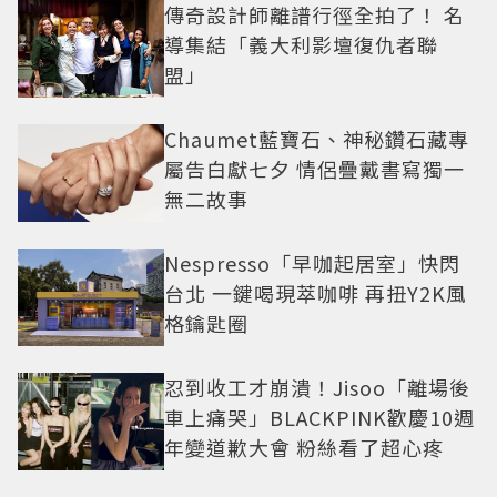
傳奇設計師離譜行徑全拍了！ 名
導集結「義大利影壇復仇者聯
盟」
Chaumet藍寶石、神秘鑽石藏專
屬告白獻七夕 情侶疊戴書寫獨一
無二故事
Nespresso「早咖起居室」快閃
台北 一鍵喝現萃咖啡 再扭Y2K風
格鑰匙圈
忍到收工才崩潰！Jisoo「離場後
車上痛哭」BLACKPINK歡慶10週
年變道歉大會 粉絲看了超心疼