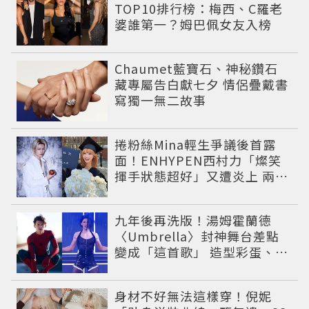
TOP10排行榜：梅西、C羅老
婆誰第一？姆巴佩女友入榜
Chaumet藍寶石、神秘鑽石
藏專屬告白獻七夕 情侶疊戴書
寫獨一無二故事
捲粉絲Mina輕生爭議後首露
面！ENHYPEN西村力「燦笑
揮手狀態超好」又遭炎上 兩派
網友戰翻
九年後再洗版！湯姆霍蘭德
〈Umbrella〉封神舞台差點
變成「這首歌」 造型彩蛋、暖
心故事一次公開
身材不好無法這樣穿！倪妮