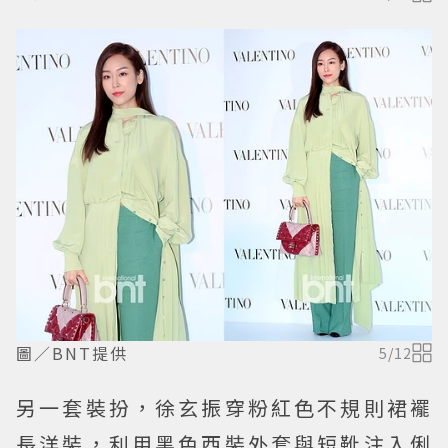
圖／BNT提供
5
/
12
另一套裝扮，徐玄振穿粉紅色不規則裙襬
長洋裝，利用黑色西裝外套與短靴注入俐