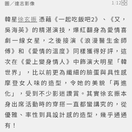
圖／達志影像
1
/
12
韓星
徐玄振
憑藉《一起吃飯吧2》、《又，
吳海英》的精湛演技，爆紅翻身為愛情喜
劇一線女星，之後接演《浪漫醫生金師
傅》和《愛情的溫度》同樣獲得好評，這
次在《愛上變身情人》中飾演大明星「韓
世界」，比以前更為纖細的臉蛋與具性感
摩登女人味的造型，令她的美貌「再進
化」，受到不少影迷讚賞。其實徐玄振本
身出席活動時的穿搭一直都蠻講究的，從
優雅、率性到具設計感的造型，幾乎通通
有！