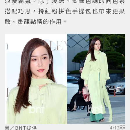
浪漫霸氣。除了淺綠、藍綠色調的同色系
搭配巧思，拎紅粉拼色手提包也帶來更果
敢、畫龍點睛的作用。
圖／BNT提供
4
/
12