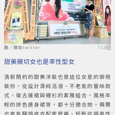
圖／擷自
twitter
7
/
12
甜美親切女也是率性型女
清新簡約的甜美洋裝也是這位女星的御用
裝扮，從設計清純活潑、不老氣的蕾絲款
式，復古蓬裙與襯衫的素雅組合，風格年
輕的拼色連身裙等，都十分適合她。偶爾
也會有翻領皮衣配窄管褲、短靴這類率性