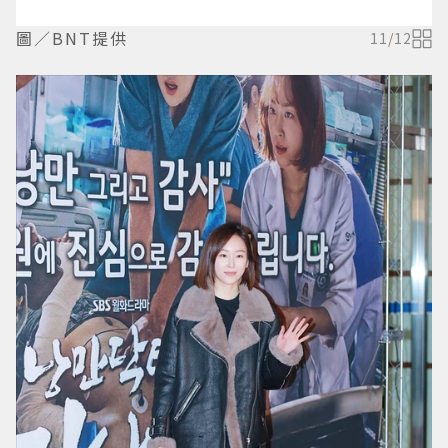
圖／BNT提供
11
/
12