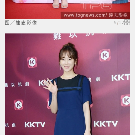
圖／達志影像
9
/
12