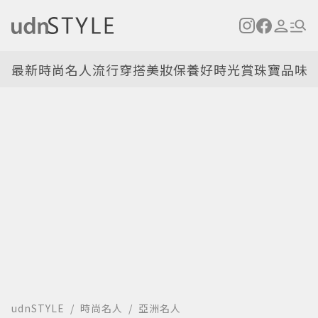
最新
時尚名人
流行穿搭
美妝保養
好時光
賞珠寶
品味
udnSTYLE
時尚名人
亞洲名人