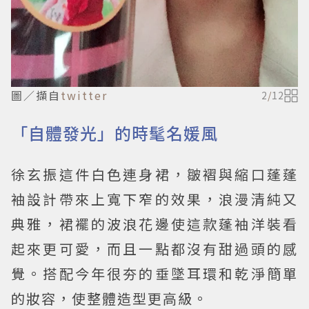
圖／擷自
twitter
2
/
12
「自體發光」的時髦名媛風
徐玄振這件白色連身裙，皺褶與縮口蓬蓬
袖設計帶來上寬下窄的效果，浪漫清純又
典雅，裙襬的波浪花邊使這款蓬袖洋裝看
起來更可愛，而且一點都沒有甜過頭的感
覺。搭配今年很夯的垂墜耳環和乾淨簡單
的妝容，使整體造型更高級。