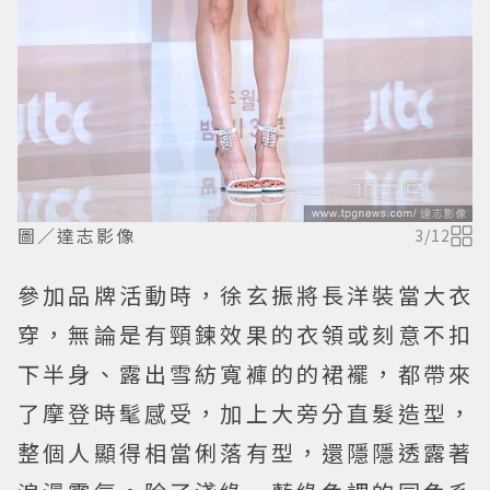
圖／達志影像
3
/
12
參加品牌活動時，徐玄振將長洋裝當大衣
穿，無論是有頸鍊效果的衣領或刻意不扣
下半身、露出雪紡寬褲的的裙襬，都帶來
了摩登時髦感受，加上大旁分直髮造型，
整個人顯得相當俐落有型，還隱隱透露著