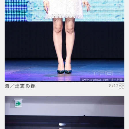
圖／達志影像
8
/
12