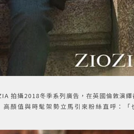
OZIA 拍攝2018冬季系列廣告，在英國倫敦演
，高顏值與時髦架勢立馬引來粉絲直呼：「