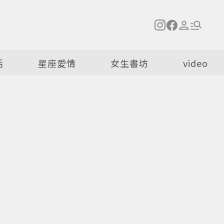
活
星座愛情
女生書坊
video