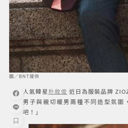
圖／BNT提供
人氣韓星
朴敘俊
近日為服裝品牌 ZI
男子與親切暖男兩種不同造型氛圍
吧！」