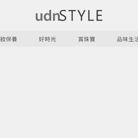
美妝保養
好時光
賞珠寶
品味生