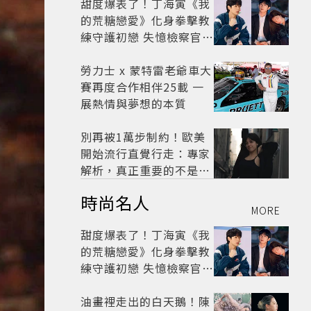
甜度爆表了！丁海寅《我
的荒糖戀愛》化身拳擊教
練守護初戀 失憶檢察官×
假男友打造今夏必看小甜
劇
勞力士 x 蒙特雷老爺車大
賽再度合作相伴25載 一
展熱情與夢想的本質
別再被1萬步制約！歐美
開始流行直覺行走：專家
解析，真正重要的不是步
數，而是「這件事」
時尚名人
MORE
甜度爆表了！丁海寅《我
的荒糖戀愛》化身拳擊教
練守護初戀 失憶檢察官×
假男友打造今夏必看小甜
劇
油畫裡走出的白天鵝！陳