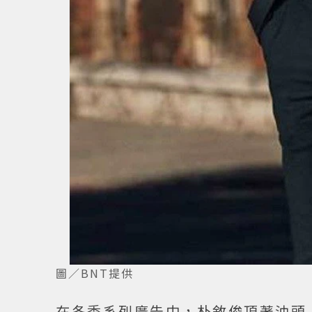
圖／BNT提供
在冬季系列廣告中，朴敘俊頂著油頭