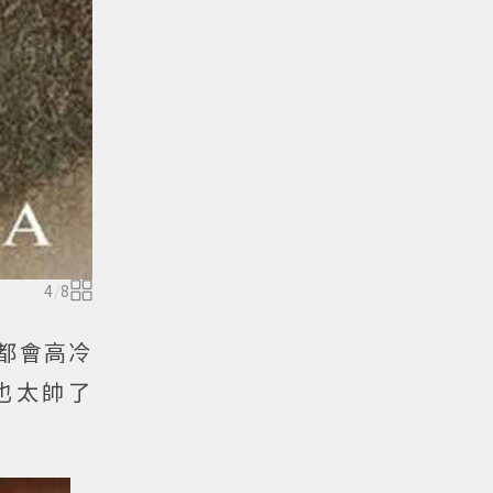
4
/
8
繹都會高冷
也太帥了