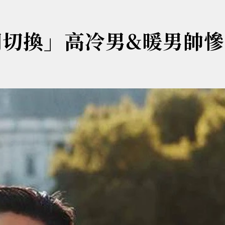
間切換」高冷男&暖男帥