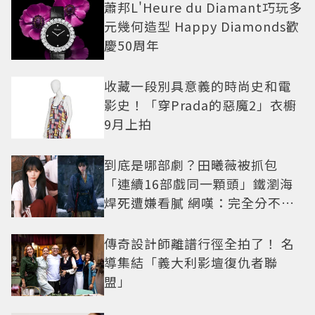
蕭邦L'Heure du Diamant巧玩多
元幾何造型 Happy Diamonds歡
慶50周年
收藏一段別具意義的時尚史和電
影史！「穿Prada的惡魔2」衣櫥
9月上拍
到底是哪部劇？田曦薇被抓包
「連續16部戲同一顆頭」鐵瀏海
焊死遭嫌看膩 網嘆：完全分不出
角色
傳奇設計師離譜行徑全拍了！ 名
導集結「義大利影壇復仇者聯
盟」