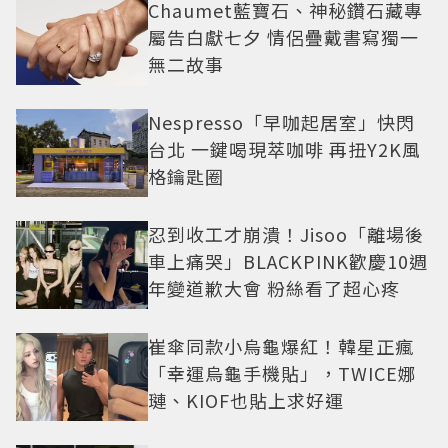
Chaumet藍寶石、神秘鑽石藏專
屬告白獻七夕 情侶疊戴書寫獨一
無二故事
Nespresso「早咖起居室」快閃
台北 一鍵喝現萃咖啡 再扭Y2K風
格鑰匙圈
忍到收工才崩潰！Jisoo「離場後
車上痛哭」BLACKPINK歡慶10週
年變道歉大會 粉絲看了超心疼
崔傘同款小烏龜爆紅！韓星正瘋
「幸運烏龜手機貼」，TWICE娜
璉、KIOF也貼上求好運