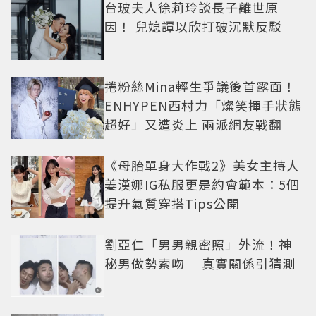
台玻夫人徐莉玲談長子離世原
因！ 兒媳譚以欣打破沉默反駁
捲粉絲Mina輕生爭議後首露面！
ENHYPEN西村力「燦笑揮手狀態
超好」又遭炎上 兩派網友戰翻
《母胎單身大作戰2》美女主持人
姜漢娜IG私服更是約會範本：5個
提升氣質穿搭Tips公開
劉亞仁「男男親密照」外流！神
秘男做勢索吻 真實關係引猜測