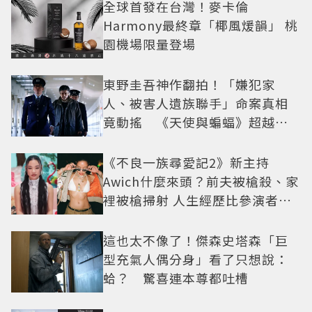
全球首發在台灣！麥卡倫
Harmony最終章「椰風煖韻」 桃
園機場限量登場
東野圭吾神作翻拍！「嫌犯家
人、被害人遺族聯手」命案真相
竟動搖 《天使與蝙蝠》超越懸
疑框架展開
《不良一族尋愛記2》新主持
Awich什麼來頭？前夫被槍殺、家
裡被槍掃射 人生經歷比參演者還
抓馬！
這也太不像了！傑森史塔森「巨
型充氣人偶分身」看了只想說：
蛤？ 驚喜連本尊都吐槽