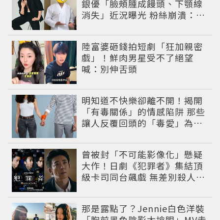
銀優「臉頰腫成饅頭、下顎線
消失」近況曝光 粉絲崩潰：空
氣有酵母😭
陸富婆砸錢拍短劇「狂加親密
戲」！鮮肉男星受不了絕望
喊：別伸舌頭
明知道不快樂卻離不開！揭開
「有毒關係」的情感陷阱 那些
讓人反覆回頭的「毒愛」為何
比菸還難戒？
曾被封「不可能影像化」懸疑
大作！日劇《犯罪者》集結頂
級卡司同台飆戲 無差別殺人案
捲出政商黑幕
那是露點了？Jennie白色洋裝
「胸前黑色陰影太搶眼」MV走