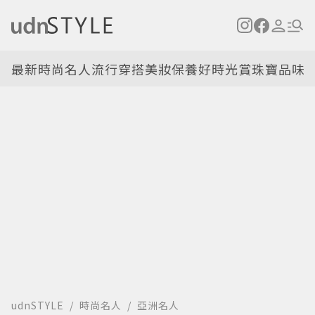
最新
時尚名人
流行穿搭
美妝保養
好時光
賞珠寶
品味
udnSTYLE
時尚名人
亞洲名人