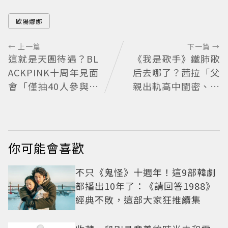
歐陽娜娜
← 上一篇
下一篇 →
這就是天團待遇？BL
《我是歌手》鐵肺歌
ACKPINK十周年見面
后去哪了？茜拉「父
會「僅抽40人參與」
親出軌高中閨密、冒
報名開始到截止僅9
名簽約遭封殺」沉寂
小時粉絲怒了😡
12年辛酸過往曝光
你可能會喜歡
不只《鬼怪》十週年！這9部韓劇
都播出10年了：《請回答1988》
經典不敗，這部大家狂推續集