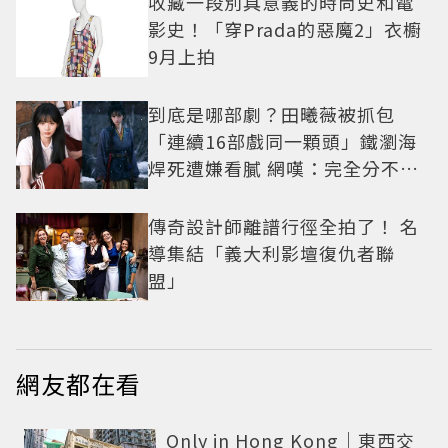
收藏一段別具意義的時尚史和電
影史！「穿Prada的惡魔2」衣櫥
9月上拍
到底是哪部劇？田曦薇被抓包
「連續16部戲同一顆頭」鐵瀏海
焊死遭嫌看膩 網嘆：完全分不出
角色
傳奇設計師離譜行徑全拍了！ 名
導集結「義大利影壇復仇者聯
盟」
網友都在看
Only in Hong Kong｜東西交