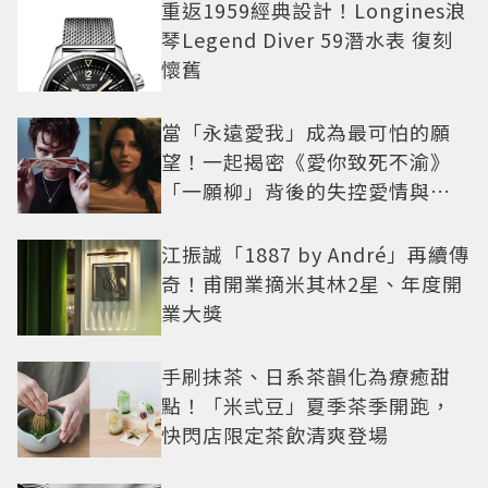
重返1959經典設計！Longines浪
琴Legend Diver 59潛水表 復刻
懷舊
當「永遠愛我」成為最可怕的願
望！一起揭密《愛你致死不渝》
「一願柳」背後的失控愛情與爆
紅之路
江振誠「1887 by André」再續傳
奇！甫開業摘米其林2星、年度開
業大獎
手刷抹茶、日系茶韻化為療癒甜
點！「米弎豆」夏季茶季開跑，
快閃店限定茶飲清爽登場