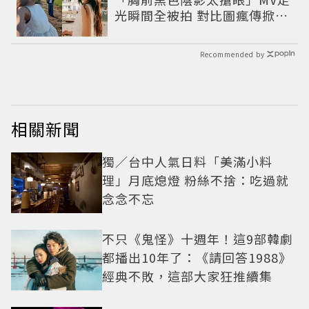
光瞬間全被拍 對比圖瘋傳掀論
戰
Recommended by
相關新聞
獨／台中人氣日料「美滿小料
理」月底熄燈 粉絲不捨：吃過就
念念不忘
不只《鬼怪》十週年！這9部韓劇
都播出10年了：《請回答1988》
經典不敗，這部大家狂推續集