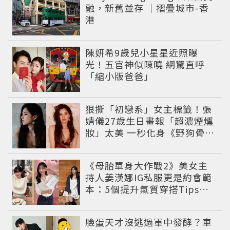
融，新舊並存 ｜摺疊城市-香
港
陳妍希9歲兒小星星近照曝
光！五官神似陳曉 網驚直呼
「縮小版爸爸」
狠撕「初戀系」女主標籤！張
婧儀27歲生日畫報「超濃煙燻
妝」太美 一秒化身《野狗骨
頭》苗靖
《母胎單身大作戰2》美女主
持人姜漢娜IG私服更是約會範
本：5個提升氣質穿搭Tips公
開
臉蛋天才沒逃過軍中發酵？車