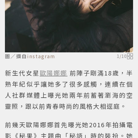
圖／擷自
instagram
1
/
10
新生代女星
歐陽娜娜
前陣子剛滿18歲，半
熟年紀似乎讓她多了很多感觸，連續在個
人社群媒體上曝光她兩年前蓄著瀏海的空
靈照，跟以前青春時尚的風格大相逕庭。
前幾天歐陽娜娜首先曝光她2016年拍攝電
影《秘果》主題曲「秘語」時的裝扮。她