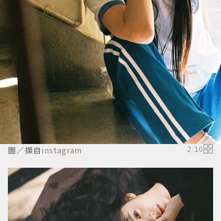
圖／擷自
instagram
2
/
10