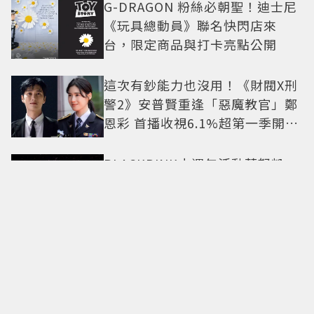
G-DRAGON 粉絲必朝聖！迪士尼
《玩具總動員》聯名快閃店來
台，限定商品與打卡亮點公開
這次有鈔能力也沒用！《財閥X刑
警2》安普賢重逢「惡魔教官」鄭
恩彩 首播收視6.1%超第一季開紅
盤
BLACKPINK十週年活動惹怒粉
絲！Jisoo下場滅火道歉：對不起
讓你們失望
淡斑保養怎麼擦都沒效？皮膚科
林暐熙醫師揭3大關鍵，30+女性
最該注意這個問題