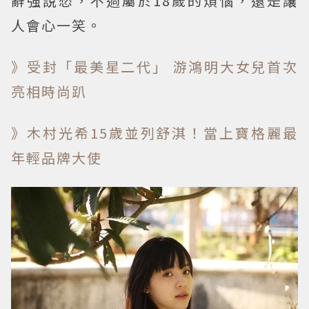
辭強說愁，不過屬於18歲的煩惱，還是讓
人會心一笑。
》受封「最美星二代」 游鴻明大女兒首次
亮相時尚趴
》木村光希15歲並列舒淇！當上寶格麗最
年輕品牌大使