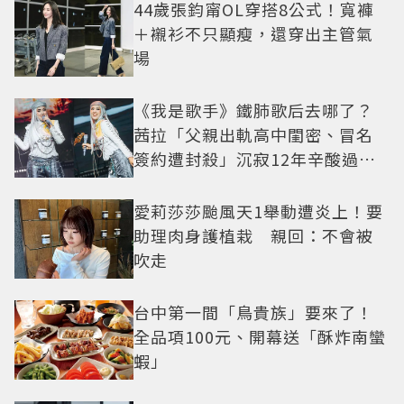
44歲張鈞甯OL穿搭8公式！寬褲
＋襯衫不只顯瘦，還穿出主管氣
場
《我是歌手》鐵肺歌后去哪了？
茜拉「父親出軌高中閨密、冒名
簽約遭封殺」沉寂12年辛酸過往
曝光
愛莉莎莎颱風天1舉動遭炎上！要
助理肉身護植栽 親回：不會被
吹走
台中第一間「鳥貴族」要來了！
全品項100元、開幕送「酥炸南蠻
蝦」