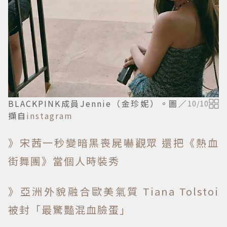
BLACKPINK成員Jennie（金珍妮）。圖／
10
/
10
擷自
instagram
》宋茜一秒變暗黑喪屍嚇觀眾 還把《熱血
街舞團》當個人時裝秀
》亞洲外貌融合歐美氣質 Tiana Tolstoi
被封「最驚豔混血臉蛋」