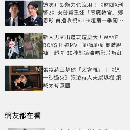
這次有鈔能力也沒用！《財閥X刑
警2》安普賢重逢「惡魔教官」鄭
恩彩 首播收視6.1%超第一季開紅
盤
新人男團出道玩這麼大！WAYF
BOYS 出道MV「跳舞跳到集體脫
褲」超鬧 30秒對鏡清唱影片爆紅
張凌赫王楚然「太會親」！《這
一秒過火》張凌赫人夫感爆棚 網
喊太有氛圍
網友都在看
PR