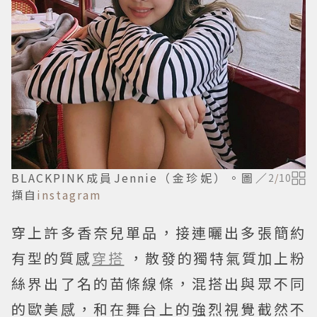
BLACKPINK成員Jennie（金珍妮）。圖／
2
/
10
擷自
instagram
穿上許多香奈兒單品，接連曬出多張簡約
有型的質感
穿搭
，散發的獨特氣質加上粉
絲界出了名的苗條線條，混搭出與眾不同
的歐美感，和在舞台上的強烈視覺截然不