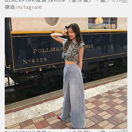
擷自
instagram