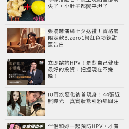
失了，小肚子都變平坦了
張凌赫演繹七夕送禮！寶格麗
限定款B.zero1粉紅色項鍊甜
蜜告白
PR
立即諮詢HPV！是對自己健康
最好的投資，把握現在不嫌
晚！
IU耳疾惡化後首現身！44張近
照曝光 真實狀態引粉絲關注
PR
伴侶和妳一起預防HPV，才有