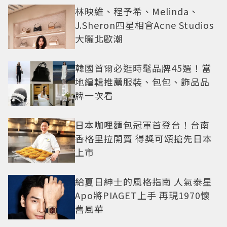
林映維、程予希、Melinda、
J.Sheron四星相會Acne Studios
大曬北歐潮
韓國首爾必逛時髦品牌45選！當
地編輯推薦服裝、包包、飾品品
牌一次看
日本咖哩麵包冠軍首登台！台南
香格里拉開賣 得獎可頌搶先日本
上市
給夏日紳士的風格指南 人氣泰星
Apo將PIAGET上手 再現1970懷
舊風華