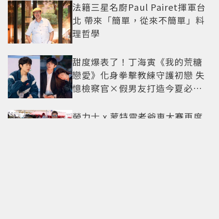
法籍三星名廚Paul Pairet揮軍台
北 帶來「簡單，從來不簡單」料
理哲學
甜度爆表了！丁海寅《我的荒糖
戀愛》化身拳擊教練守護初戀 失
憶檢察官×假男友打造今夏必看
小甜劇
勞力士 x 蒙特雷老爺車大賽再度
合作相伴25載 一展熱情與夢想的
本質
別再被1萬步制約！歐美開始流行
直覺行走：專家解析，真正重要
的不是步數，而是「這件事」