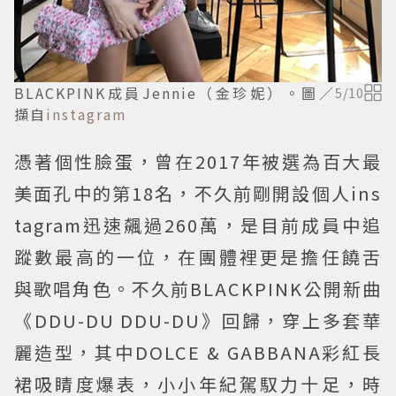
BLACKPINK成員Jennie（金珍妮）。圖／
5
/
10
擷自
instagram
憑著個性臉蛋，曾在2017年被選為百大最
美面孔中的第18名，不久前剛開設個人ins
tagram迅速飆過260萬，是目前成員中追
蹤數最高的一位，在團體裡更是擔任饒舌
與歌唱角色。不久前BLACKPINK公開新曲
《DDU-DU DDU-DU》回歸，穿上多套華
麗造型，其中DOLCE & GABBANA彩紅長
裙吸睛度爆表，小小年紀駕馭力十足，時