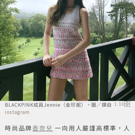
BLACKPINK成員Jennie（金珍妮）。圖／擷自
1
/
10
instagram
時尚品牌
香奈兒
一向用人嚴謹高標準，人