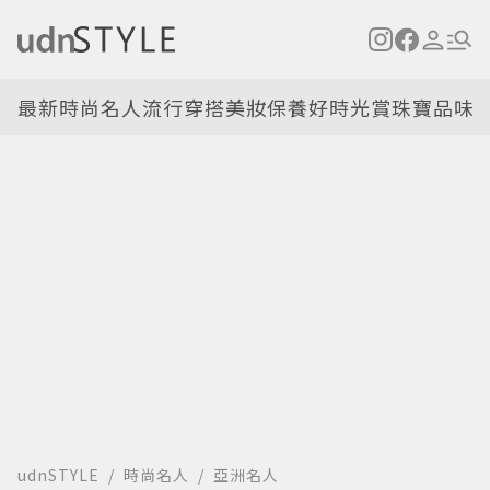
最新
時尚名人
流行穿搭
美妝保養
好時光
賞珠寶
品味
udnSTYLE
時尚名人
亞洲名人