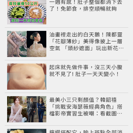
一週有感！肚子整個都消下去
了！免節食，排空順暢就夠
油畫裡走出的白天鵝！陳都靈
「花瓣薄紗」美得像披上一層
空氣 「頭紗遮面」玩出新花樣
朦朧美感太仙
PR
起床就先做件事，沒三天小腹
就不見了! 肚子一天天變小！
最美小三只剩顏值？韓韶禧
「挑戰安海瑟薇經典角色」搭
檔影帝實習生被嘲：看截圖就
感受到演技
PR
檸檬搭配它，臉上斑點全部消