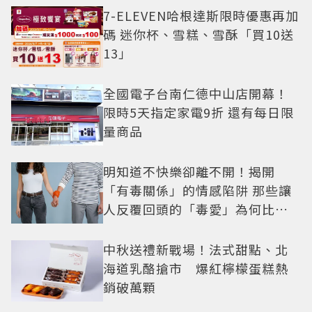
7-ELEVEN哈根達斯限時優惠再加
碼 迷你杯、雪糕、雪酥「買10送
13」
全國電子台南仁德中山店開幕！
限時5天指定家電9折 還有每日限
量商品
明知道不快樂卻離不開！揭開
「有毒關係」的情感陷阱 那些讓
人反覆回頭的「毒愛」為何比菸
還難戒？
中秋送禮新戰場！法式甜點、北
海道乳酪搶市 爆紅檸檬蛋糕熱
銷破萬顆