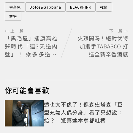
香奈兒
Dolce&Gabbana
BLACKPINK
韓國
穿搭
← 上一篇
下一篇 →
「黑毛屋」插旗高雄
火辣開喝！絕對伏特
夢時代「連3天送肉
加攜手TABASCO 打
盤」！ 樂多多送40
造全新辛香酒感
組鐵板燒套餐
你可能會喜歡
這也太不像了！傑森史塔森「巨
型充氣人偶分身」看了只想說：
蛤？ 驚喜連本尊都吐槽