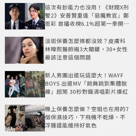
這次有鈔能力也沒用！《財閥X刑
警2》安普賢重逢「惡魔教官」鄭
恩彩 首播收視6.1%超第一季開紅
盤
淡斑保養怎麼擦都沒效？皮膚科
林暐熙醫師揭3大關鍵，30+女性
最該注意這個問題
新人男團出道玩這麼大！WAYF
BOYS 出道MV「跳舞跳到集體脫
褲」超鬧 30秒對鏡清唱影片爆紅
機上保養怎麼做？空姐也在用的7
個保濕技巧，下飛機不乾燥、不
浮腫還能維持好氣色