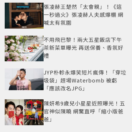
張凌赫王楚然「太會親」！《這
一秒過火》張凌赫人夫感爆棚 網
喊太有氛圍
不用飛巴黎！兩大五星飯店下午
茶新菜單曝光 再送保養、香氛好
禮
JYP朴軫永爆笑短片瘋傳！「穿垃
圾袋」趕場Waterbomb 被虧
「應該改名JPG」
陳妍希9歲兒小星星近照曝光！五
官神似陳曉 網驚直呼「縮小版爸
爸」