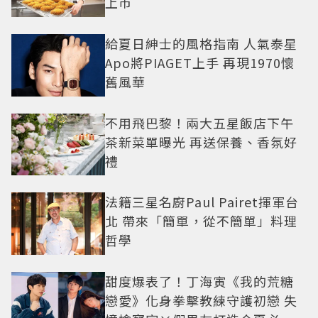
上市
給夏日紳士的風格指南 人氣泰星
Apo將PIAGET上手 再現1970懷
舊風華
不用飛巴黎！兩大五星飯店下午
茶新菜單曝光 再送保養、香氛好
禮
法籍三星名廚Paul Pairet揮軍台
北 帶來「簡單，從不簡單」料理
哲學
甜度爆表了！丁海寅《我的荒糖
戀愛》化身拳擊教練守護初戀 失