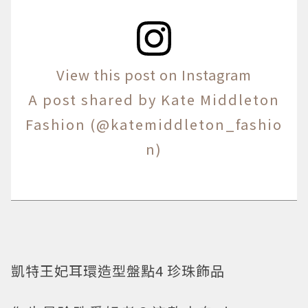
View this post on Instagram
A post shared by Kate Middleton
Fashion (@katemiddleton_fashio
n)
凱特王妃耳環造型盤點4 珍珠飾品