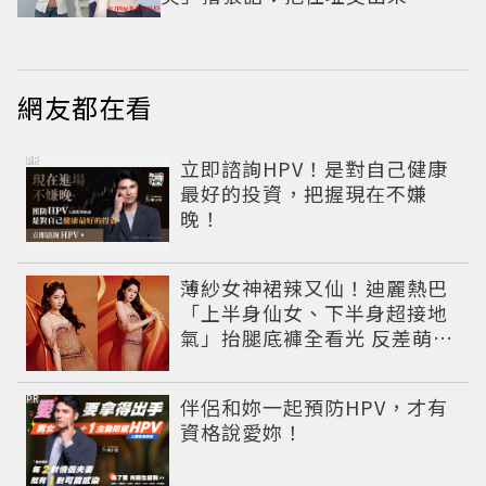
網友都在看
PR
立即諮詢HPV！是對自己健康
最好的投資，把握現在不嫌
晚！
薄紗女神裙辣又仙！迪麗熱巴
「上半身仙女、下半身超接地
氣」抬腿底褲全看光 反差萌穿
搭超圈粉
PR
伴侶和妳一起預防HPV，才有
資格說愛妳！