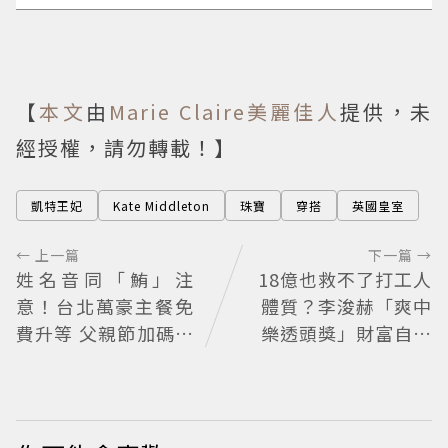
【
本文
由
Marie Claire美麗佳人
提供，未
經授權，請勿轉載！】
凱特王妃
Kate Middleton
珠寶
穿搭
英國皇室
← 上一篇
下一篇 →
姓名音同「鮪」注
18億也救不了打工人
意！台北萬豪主餐免
體質？李浚赫「爽中
費升等 父親節加碼鮪
樂透頭獎」財富自由
魚現切秀
照樣上班 西裝社畜帥
出新高度