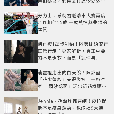
憶檢察官×假男友打造今夏必看
小甜劇
勞力士 x 蒙特雷老爺車大賽再度
合作相伴25載 一展熱情與夢想的
本質
別再被1萬步制約！歐美開始流行
直覺行走：專家解析，真正重要
的不是步數，而是「這件事」
油畫裡走出的白天鵝！陳都靈
「花瓣薄紗」美得像披上一層空
氣 「頭紗遮面」玩出新花樣朦朧
美感太仙
Jennie、孫藝珍都在練！皮拉提
斯不是瘦身運動，教練揭9大迷