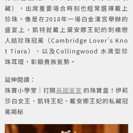
藏），出席重要場合時刻也經常選擇戴上
珍珠。像是在2018年一場白金漢宮舉辦的
盛宴上，凱特就戴上黛安娜王妃的劍橋戀
人結珍珠冠冕（Cambridge Lover's Kno
t Tiara）、以及Collingwood 水滴型珍
珠耳環，彰顯貴族氣勢。
延伸閱讀：
珠寶小學堂｜打開
英國皇室
的珠寶盒！伊莉
莎白女王、凱特王妃、戴安娜王妃的私藏冠
冕揭秘