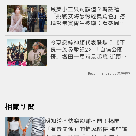
最美小三只剩顏值？韓韶禧
「挑戰安海瑟薇經典角色」搭
檔影帝實習生被嘲：看截圖就
感受到演技
今夏戀綜神顏代表登場？《不
良一族尋愛記2》「自信公關
哥」塩田一馬背景起底 街頭辣
男翻身當老闆
Recommended by
相關新聞
明知道不快樂卻離不開！揭開
「有毒關係」的情感陷阱 那些讓