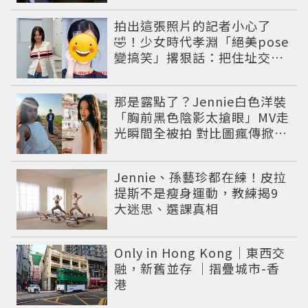
拍出這張照片的記者小心了
🤣！少女時代孝淵「絕美pose
變搞笑」撂狠話：把住址交出
來
那是露點了？Jennie白色洋裝
「胸前黑色陰影太搶眼」MV走
光瞬間全被拍 對比圖瘋傳掀論
戰
Jennie、孫藝珍都在練！皮拉
提斯不是瘦身運動，教練揭9
大迷思、選課真相
Only in Hong Kong｜東西交
融，新舊並存 ｜摺疊城市-香
港