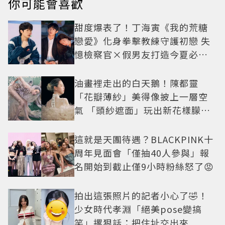
你可能會喜歡
甜度爆表了！丁海寅《我的荒糖
戀愛》化身拳擊教練守護初戀 失
憶檢察官×假男友打造今夏必看
小甜劇
油畫裡走出的白天鵝！陳都靈
「花瓣薄紗」美得像披上一層空
氣 「頭紗遮面」玩出新花樣朦朧
美感太仙
這就是天團待遇？BLACKPINK十
周年見面會「僅抽40人參與」報
名開始到截止僅9小時粉絲怒了😡
拍出這張照片的記者小心了🤣！
少女時代孝淵「絕美pose變搞
笑」撂狠話：把住址交出來