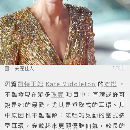
圖／美麗佳人
1
/
1
瀏覽
凱特王妃
Kate Middleton
的
穿搭
，
不難發現在眾多
珠寶
項目中，耳環或許可
說是她的最愛，尤其是垂墜式的耳環。其
中原因也不難理解：能輕巧晃動的墜式造
型耳環，穿戴起來更顯優雅仙氣，較長的