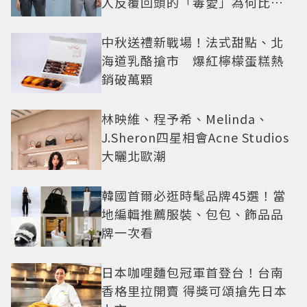
人反覆回頭的「毒愛」為何比菸
還難戒？
中秋送禮新戰場！法式甜點、北
海道乳酪搶市 爆紅檸檬蛋糕熱
銷破萬顆
林映維、程予希、Melinda、
J.Sheron四星相會Acne Studios
大曬北歐潮
韓國首爾必逛時髦品牌45選！當
地編輯推薦服裝、包包、飾品品
牌一次看
日本咖哩麵包冠軍首登台！台南
香格里拉開賣 得獎可頌搶先日本