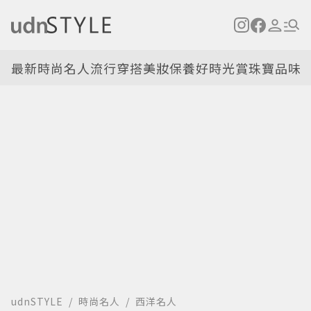
最新
時尚名人
流行穿搭
美妝保養
好時光
賞珠寶
品味
udnSTYLE
時尚名人
西洋名人