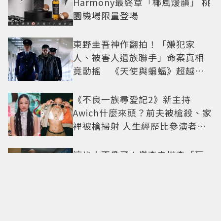
Harmony最終章「椰風煖韻」 桃
園機場限量登場
東野圭吾神作翻拍！「嫌犯家
人、被害人遺族聯手」命案真相
竟動搖 《天使與蝙蝠》超越懸
疑框架展開
《不良一族尋愛記2》新主持
Awich什麼來頭？前夫被槍殺、家
裡被槍掃射 人生經歷比參演者還
抓馬！
這也太不像了！傑森史塔森「巨
型充氣人偶分身」看了只想說：
蛤？ 驚喜連本尊都吐槽
G-DRAGON 粉絲必朝聖！迪士尼