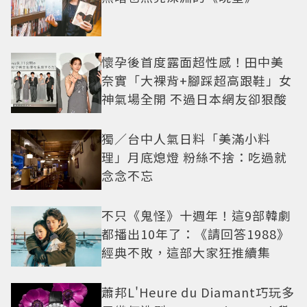
懷孕後首度露面超性感！田中美
奈實「大裸背+腳踩超高跟鞋」女
神氣場全開 不過日本網友卻狠酸
獨／台中人氣日料「美滿小料
理」月底熄燈 粉絲不捨：吃過就
念念不忘
不只《鬼怪》十週年！這9部韓劇
都播出10年了：《請回答1988》
經典不敗，這部大家狂推續集
蕭邦L'Heure du Diamant巧玩多