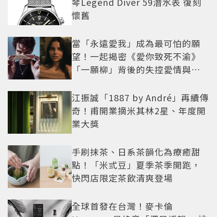
琴Legend Diver 59潛水表 復刻
懷舊
當「永遠愛我」成為最可怕的願
望！一起揭密《愛你致死不渝》
「一願柳」背後的失控愛情與爆
紅之路
江振誠「1887 by André」再續傳
奇！甫開業摘米其林2星、年度開
業大獎
手刷抹茶、日系茶韻化為療癒甜
點！「米弎豆」夏季茶季開跑，
快閃店限定茶飲清爽登場
全球首發在台灣！麥卡倫