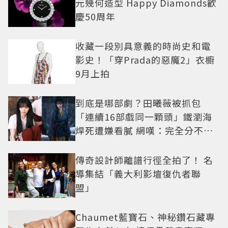
元幾何造型 Happy Diamonds歡
慶50周年
收藏一段別具意義的時尚史和電
影史！「穿Prada的惡魔2」衣櫥
9月上拍
到底是哪部劇？田曦薇被抓包
「連續16部戲同一顆頭」鐵瀏海
焊死遭嫌看膩 網嘆：完全分不出
角色
傳奇設計師離譜行徑全拍了！ 名
導集結「義大利影壇復仇者聯
盟」
Chaumet藍寶石、神秘鑽石藏專