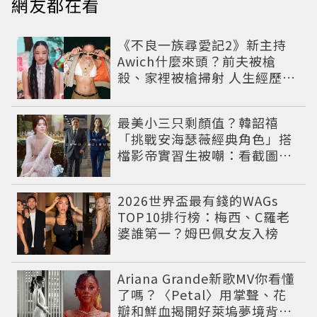
網友都在看
《不良一族尋愛記2》新主持
Awich什麼來頭？前夫被槍
殺、家裡被槍掃射 人生經歷比
參演者還抓馬！
最美小三只剩顏值？韓韶禧
「挑戰安海瑟薇經典角色」搭
檔影帝實習生被嘲：看截圖就
感受到演技
2026世界盃最有錢的WAGs
TOP10排行榜：梅西、C羅老
婆誰第一？姆巴佩女友入榜
Ariana Grande新歌MV你看懂
了嗎？〈Petal〉用掌聲、花
瓣和鮮血揭開好萊塢夢境背後