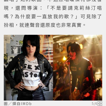
現，還問導演：「不是要請克莉絲汀唱
嗎？為什麼要一直放我的歌？」可見除了
扮相，就連聲音還原度也非常真實。
圖／擷自IMDb
5
/
6