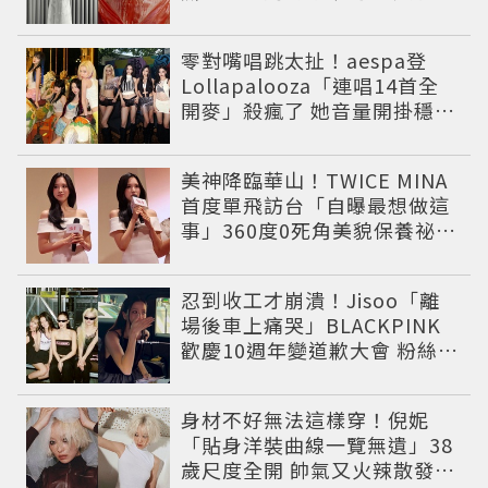
的殘酷真相
零對嘴唱跳太扯！aespa登
Lollapalooza「連唱14首全
開麥」殺瘋了 她音量開掛穩到
像吞CD
美神降臨華山！TWICE MINA
首度單飛訪台「自曝最想做這
事」360度0死角美貌保養祕訣
一次公開
忍到收工才崩潰！Jisoo「離
場後車上痛哭」BLACKPINK
歡慶10週年變道歉大會 粉絲看
了超心疼
身材不好無法這樣穿！倪妮
「貼身洋裝曲線一覽無遺」38
歲尺度全開 帥氣又火辣散發獨