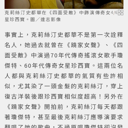
克莉絲汀史都華在《四面受敵》中飾演傳奇女
4
/
6
星珍西寶。圖／達志影像
事實上，克莉絲汀史都華不是第一次詮釋
名人，她過去就曾在《蹺家女聲》、《四
面受敵》中演過70年代傳奇搖滾女歌手瓊
傑特、60年代傳奇女星珍西寶。這兩位名
人都與克莉絲汀史都華的氣質有些許相
似，尤其染了一頭金髮的克莉絲汀，穿上
復古洋裝後跟珍西寶相似度超高！另外在
《蹺家女聲》開拍前，克莉絲汀每天都跟
著瓊傑特，甚至最後克莉絲汀應導演要求
翻唱了她的歌曲，不過原唱瓊傑特卻沒發