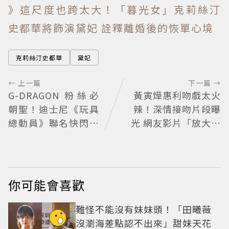
》這尺度也跨太大！「暮光女」克莉絲汀
史都華將飾演黛妃 詮釋離婚後的恢單心境
克莉絲汀史都華
黛妃
← 上一篇
下一篇 →
G-DRAGON 粉絲必
黃寅燁惠利吻戲太火
朝聖！迪士尼《玩具
辣！深情接吻片段曝
總動員》聯名快閃店
光 網友影片「放大調
來台，限定商品與打
亮」捕捉甜蜜瞬間
卡亮點公開
你可能會喜歡
難怪不能沒有妹妹頭！「田曦薇
沒瀏海差點認不出來」甜妹天花