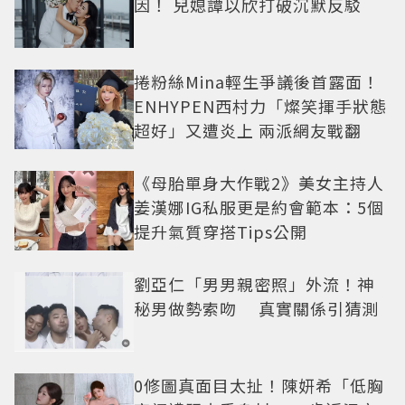
因！ 兒媳譚以欣打破沉默反駁
捲粉絲Mina輕生爭議後首露面！
ENHYPEN西村力「燦笑揮手狀態
超好」又遭炎上 兩派網友戰翻
《母胎單身大作戰2》美女主持人
姜漢娜IG私服更是約會範本：5個
提升氣質穿搭Tips公開
劉亞仁「男男親密照」外流！神
秘男做勢索吻 真實關係引猜測
0修圖真面目太扯！陳妍希「低胸