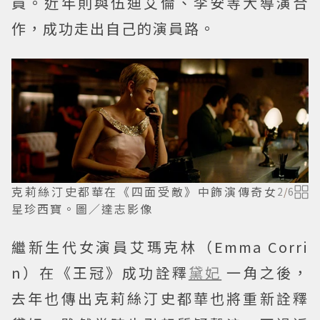
員。近年則與伍迪艾倫、李安等大導演合
作，成功走出自己的演員路。
克莉絲汀史都華在《四面受敵》中飾演傳奇女
2
/
6
星珍西寶。圖／達志影像
繼新生代女演員艾瑪克林（Emma Corri
n）在《王冠》成功詮釋
黛妃
一角之後，
去年也傳出克莉絲汀史都華也將重新詮釋