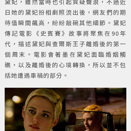
黛妃，雖然當時也引起質疑聲浪，不過近
日她的黛妃扮相劇照流出後，網友們的期
待值瞬間飆高，紛紛敲碗其他細節。黛妃
傳記電影《史賓賽》故事將聚焦在90年
代，描述黛妃與查爾斯王子離婚後的第一
個周末。電影會著墨在黛妃面臨婚姻觸
礁，以及離婚後的心境轉換，所以並不包
括她遭遇車禍的部分。