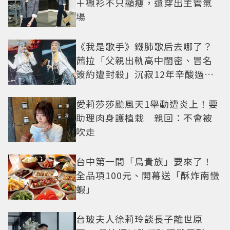
＋襯衫不只顯瘦，還穿出主管氣
場
《我是歌手》鐵肺歌后去哪了？
茜拉「父親出軌高中閨密、冒名
簽約遭封殺」沉寂12年辛酸過往
曝光
愛莉莎莎颱風天1舉動遭炎上！要
助理肉身護植栽 親回：不會被
吹走
台中第一間「鳥貴族」要來了！
全品項100元、開幕送「酥炸南蠻
蝦」
台玻夫人徐莉玲談長子離世原