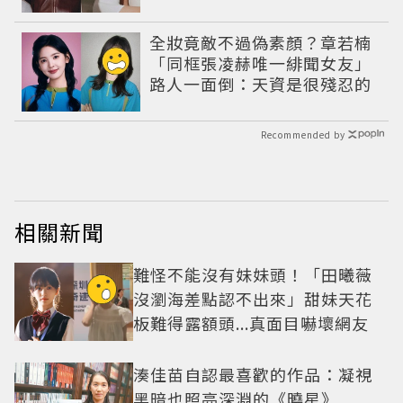
特魅力
全妝竟敵不過偽素顏？章若楠
「同框張凌赫唯一緋聞女友」
路人一面倒：天資是很殘忍的
Recommended by
相關新聞
難怪不能沒有妹妹頭！「田曦薇
沒瀏海差點認不出來」甜妹天花
板難得露額頭...真面目嚇壞網友
湊佳苗自認最喜歡的作品：凝視
黑暗也照亮深淵的《曉星》