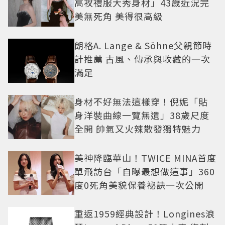
高衩禮服大秀身材」43歲近況完
美無死角 美得很高級
朗格A. Lange & Söhne父親節時
計推薦 古風、傳承與收藏的一次
滿足
身材不好無法這樣穿！倪妮「貼
身洋裝曲線一覽無遺」38歲尺度
全開 帥氣又火辣散發獨特魅力
美神降臨華山！TWICE MINA首度
單飛訪台「自曝最想做這事」360
度0死角美貌保養祕訣一次公開
重返1959經典設計！Longines浪