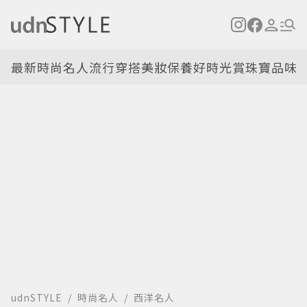
最新
時尚名人
流行穿搭
美妝保養
好時光
賞珠寶
品味
udnSTYLE
時尚名人
西洋名人