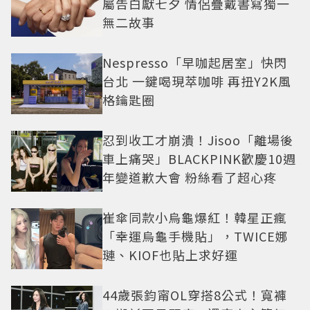
屬告白獻七夕 情侶疊戴書寫獨一
無二故事
Nespresso「早咖起居室」快閃
台北 一鍵喝現萃咖啡 再扭Y2K風
格鑰匙圈
忍到收工才崩潰！Jisoo「離場後
車上痛哭」BLACKPINK歡慶10週
年變道歉大會 粉絲看了超心疼
崔傘同款小烏龜爆紅！韓星正瘋
「幸運烏龜手機貼」，TWICE娜
璉、KIOF也貼上求好運
44歲張鈞甯OL穿搭8公式！寬褲