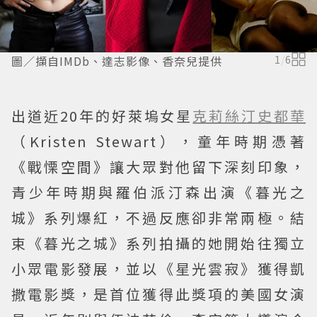
圖／擷自IMDb、達志影像、香奈兒提供
1
/
6
出道近20年的好萊塢女星
克莉絲汀史都華
（Kristen Stewart），童年時期憑著
《戰慄空間》讓大眾對他留下深刻印象，
青少年時期與羅伯派汀森出演《暮光之
城》系列爆紅，不過反應卻非常兩極。結
束《暮光之城》系列拍攝的她開始往獨立
小眾電影發展，並以《星光雲寂》獲得凱
撒電影獎，是首位獲得此獎項的美國女演