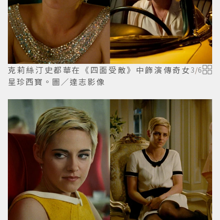
克莉絲汀史都華在《四面受敵》中飾演傳奇女
3
/
6
星珍西寶。圖／達志影像