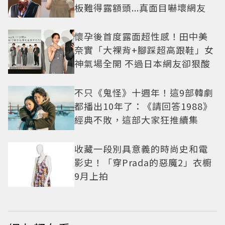
板難得露額頭...真面目嚇壞網友
懷孕後首度露面超性感！田中美
奈實「大裸背+腳踩超高跟鞋」女
神氣場全開 不過日本網友卻狠酸
不只《鬼怪》十週年！這9部韓劇
都播出10年了：《請回答1988》
經典不敗，這部大家狂推續集
收藏一段別具意義的時尚史和電
影史！「穿Prada的惡魔2」衣櫥
9月上拍