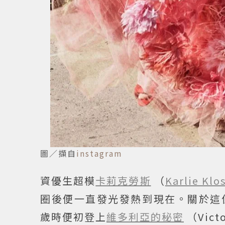
圖／擷自
instagram
資優生超模
卡莉克勞斯
（
Karlie Klo
圈後便一直發光發熱到現在。關於這位
歲時便初登上
維多利亞的秘密
（Vic