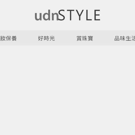
美妝保養
好時光
賞珠寶
品味生