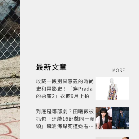
最新文章
MORE
收藏一段別具意義的時尚
史和電影史！「穿Prada
的惡魔2」衣櫥9月上拍
到底是哪部劇？田曦薇被
抓包「連續16部戲同一顆
頭」鐵瀏海焊死遭嫌看膩
網嘆：完全分不出角色