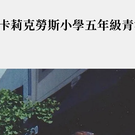
卡莉克勞斯小學五年級青