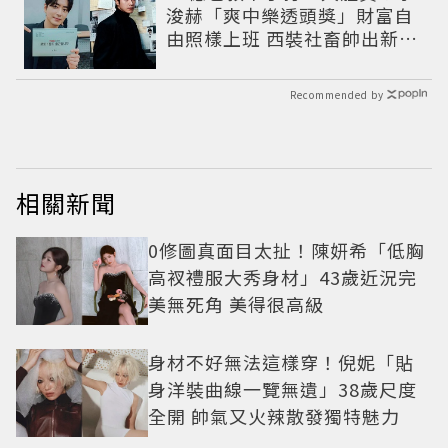
浚赫「爽中樂透頭獎」財富自
由照樣上班 西裝社畜帥出新高
度
Recommended by
相關新聞
0修圖真面目太扯！陳妍希「低胸
高衩禮服大秀身材」43歲近況完
美無死角 美得很高級
身材不好無法這樣穿！倪妮「貼
身洋裝曲線一覽無遺」38歲尺度
全開 帥氣又火辣散發獨特魅力