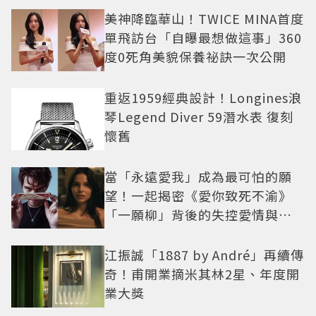
美神降臨華山！TWICE MINA首度
單飛訪台「自曝最想做這事」360
度0死角美貌保養祕訣一次公開
重返1959經典設計！Longines浪
琴Legend Diver 59潛水表 復刻
懷舊
當「永遠愛我」成為最可怕的願
望！一起揭密《愛你致死不渝》
「一願柳」背後的失控愛情與爆
紅之路
江振誠「1887 by André」再續傳
奇！甫開業摘米其林2星、年度開
業大獎