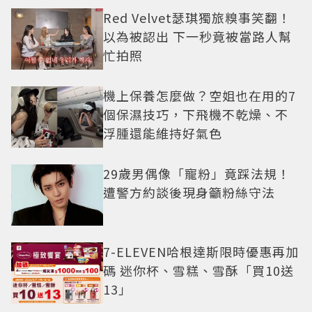
Red Velvet瑟琪獨旅糗事笑翻！
以為被認出 下一秒竟被當路人幫
忙拍照
機上保養怎麼做？空姐也在用的7
個保濕技巧，下飛機不乾燥、不
浮腫還能維持好氣色
29歲男偶像「寵粉」竟踩法規！
遭警方約談後現身籲粉絲守法
7-ELEVEN哈根達斯限時優惠再加
碼 迷你杯、雪糕、雪酥「買10送
13」