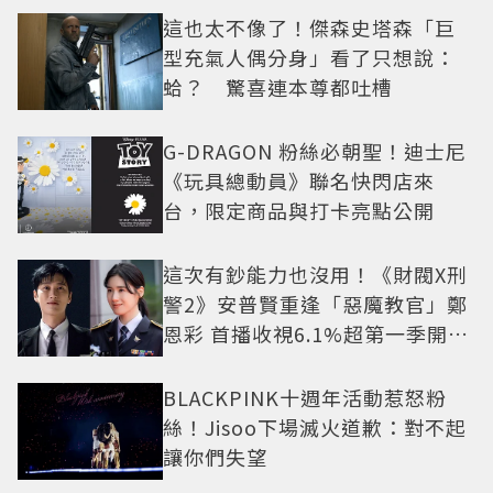
這也太不像了！傑森史塔森「巨
型充氣人偶分身」看了只想說：
蛤？ 驚喜連本尊都吐槽
G-DRAGON 粉絲必朝聖！迪士尼
《玩具總動員》聯名快閃店來
台，限定商品與打卡亮點公開
這次有鈔能力也沒用！《財閥X刑
警2》安普賢重逢「惡魔教官」鄭
恩彩 首播收視6.1%超第一季開紅
盤
BLACKPINK十週年活動惹怒粉
絲！Jisoo下場滅火道歉：對不起
讓你們失望