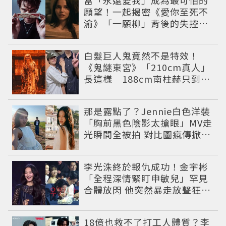
當「永遠愛我」成為最可怕的
願望！一起揭密《愛你至死不
渝》「一願柳」背後的失控愛
情與爆紅之路
白髮巨人鬼竟然不是特效！
《鬼謎東宮》「210cm真人」
長這樣 188cm南柱赫只到他
胸口
那是露點了？Jennie白色洋裝
「胸前黑色陰影太搶眼」MV走
光瞬間全被拍 對比圖瘋傳掀論
戰
李光洙終於報仇成功！金宇彬
「全程深情緊盯申敏兒」罕見
合體放閃 他突然暴走放聲狂吼
笑翻全場
18億也救不了打工人體質？李