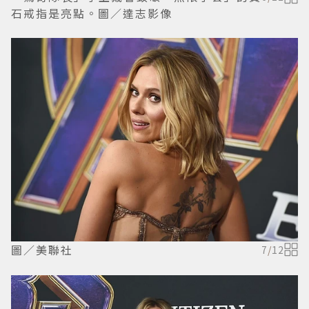
石戒指是亮點。圖／達志影像
圖／美聯社
7
/
12