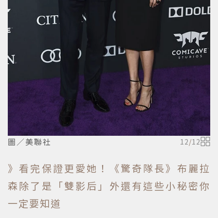
圖／美聯社
12
/
12
》看完保證更愛她！《驚奇隊長》布麗拉
森除了是「雙影后」外還有這些小秘密你
一定要知道