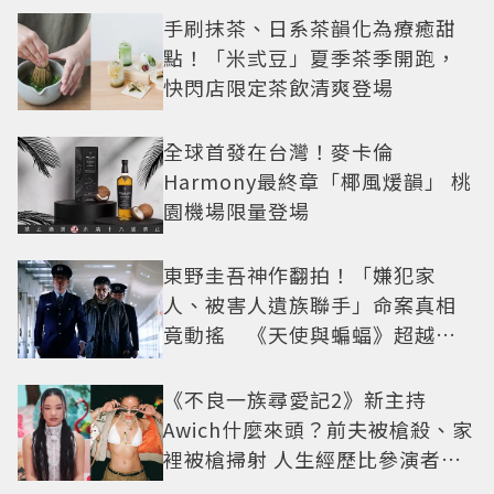
手刷抹茶、日系茶韻化為療癒甜
點！「米弎豆」夏季茶季開跑，
快閃店限定茶飲清爽登場
全球首發在台灣！麥卡倫
Harmony最終章「椰風煖韻」 桃
園機場限量登場
東野圭吾神作翻拍！「嫌犯家
人、被害人遺族聯手」命案真相
竟動搖 《天使與蝙蝠》超越懸
疑框架展開
《不良一族尋愛記2》新主持
Awich什麼來頭？前夫被槍殺、家
裡被槍掃射 人生經歷比參演者還
抓馬！