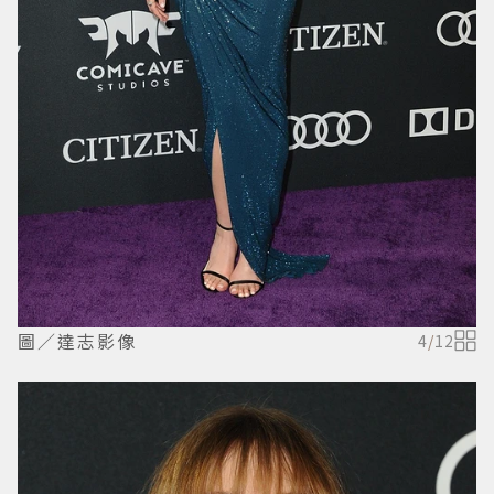
圖／達志影像
4
/
12