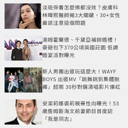
淡斑保養怎麼擦都沒效？皮膚科
林暐熙醫師揭3大關鍵，30+女性
最該注意這個問題
湯姆霍蘭德、千黛亞補辦婚禮！
豪砸包下370公頃英國莊園 低調
婚宴派對曝光
新人男團出道玩這麼大！WAYF
BOYS 出道MV「跳舞跳到集體脫
褲」超鬧 30秒對鏡清唱影片爆紅
安潔莉娜裘莉親哥性向曝光！53
歲詹姆斯海文前妻節目首度認
「我是同志」