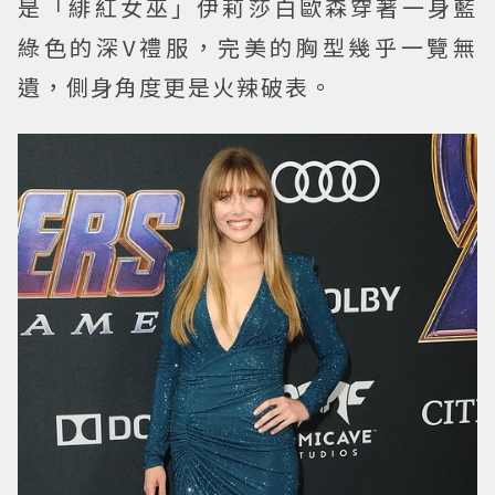
是「緋紅女巫」伊莉莎白歐森穿著一身藍
綠色的深V禮服，完美的胸型幾乎一覽無
遺，側身角度更是火辣破表。