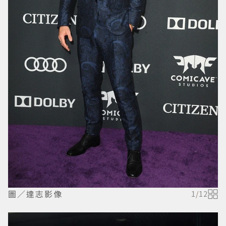
圖／達志影像
1
/
12