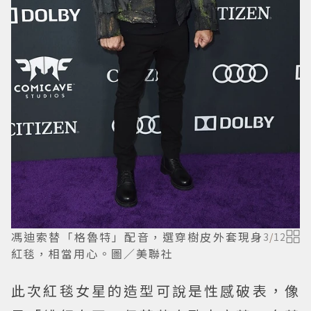
馮迪索替「格魯特」配音，選穿樹皮外套現身
3
/
12
紅毯，相當用心。圖／美聯社
此次紅毯女星的造型可說是性感破表，像