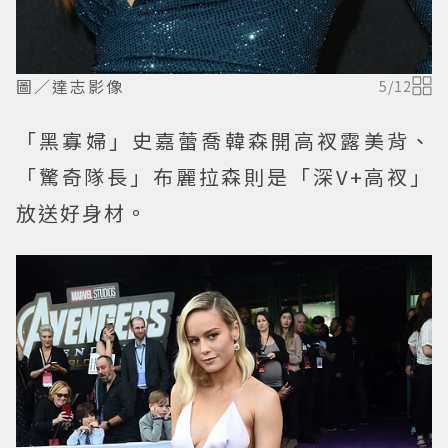
圖／達志影像
5
/
12
「黑寡婦」史嘉蕾喬韓森開高衩露美背、
「驚奇隊長」布麗拉森則是「深V+高衩」
放送好身材。