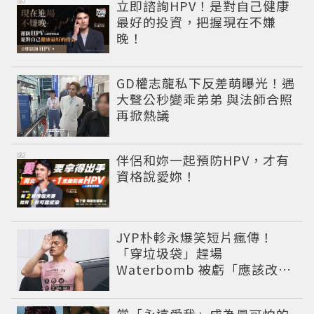
PR
立即諮詢HPV！是對自己健康
最好的投資，把握現在不嫌
晚！
GD權志龍私下反差萌曝光！遇
大聲公秒變乖弟弟 與法師合照
再掀熱議
PR
伴侶和妳一起預防HPV，才有
資格說愛妳！
JYP朴軫永爆笑短片瘋傳！
「穿垃圾袋」趕場
Waterbomb 被虧「應該改名
JPG」