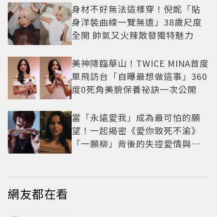
身材不好無法這樣穿！倪妮「貼
身洋裝曲線一覽無遺」38歲尺度
全開 帥氣又火辣散發獨特魅力
美神降臨華山！TWICE MINA首度
單飛訪台「自曝最想做這事」360
度0死角美貌保養祕訣一次公開
當「永遠愛我」成為最可怕的願
望！一起揭密《愛你致死不渝》
「一願柳」背後的失控愛情與爆
紅之路
網友都在看