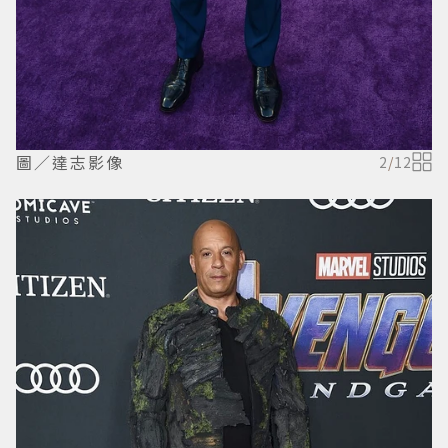
圖／達志影像
2
/
12