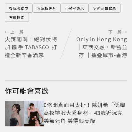
復仇者聯盟
克里斯伊凡
小勞勃道尼
伊莉莎白歐森
布麗拉森
← 上一篇
下一篇 →
火辣開喝！絕對伏特
Only in Hong Kong
加攜手TABASCO 打
｜東西交融，新舊並
造全新辛香酒感
存 ｜摺疊城市-香港
你可能會喜歡
0修圖真面目太扯！陳妍希「低胸
高衩禮服大秀身材」43歲近況完
美無死角 美得很高級