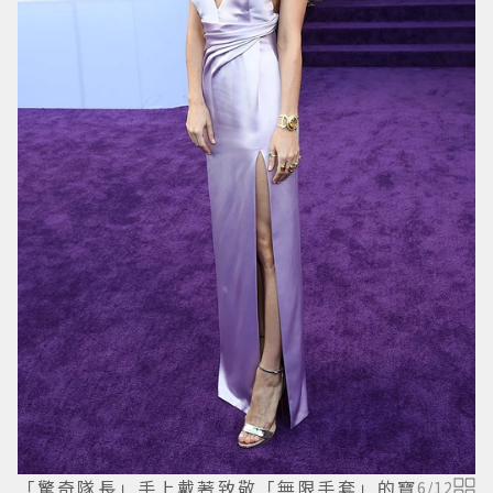
「驚奇隊長」手上戴著致敬「無限手套」的寶
6
/
12