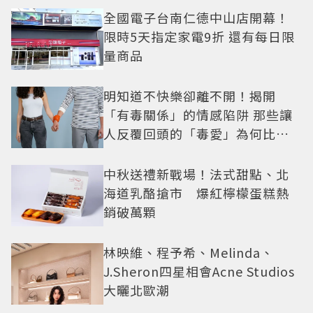
全國電子台南仁德中山店開幕！
限時5天指定家電9折 還有每日限
量商品
明知道不快樂卻離不開！揭開
「有毒關係」的情感陷阱 那些讓
人反覆回頭的「毒愛」為何比菸
還難戒？
中秋送禮新戰場！法式甜點、北
海道乳酪搶市 爆紅檸檬蛋糕熱
銷破萬顆
林映維、程予希、Melinda、
J.Sheron四星相會Acne Studios
大曬北歐潮