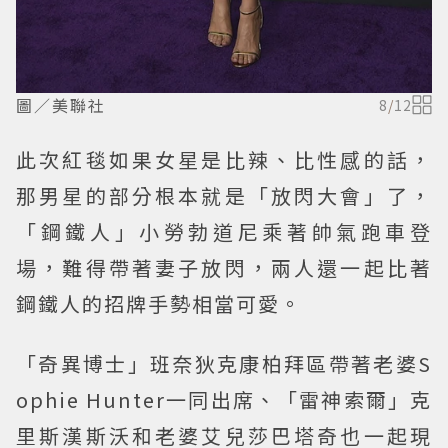
圖／美聯社
8
/
12
此次紅毯如果女星是比辣、比性感的話，
那男星的部分根本就是「放閃大會」了，
「鋼鐵人」小勞勃道尼乘著帥氣跑車登
場，難得帶著妻子放閃，兩人還一起比著
鋼鐵人的招牌手勢相當可愛。
「奇異博士」班奈狄克康柏拜區帶著老婆S
ophie Hunter一同出席、「雷神索爾」克
里斯漢斯沃和老婆艾兒莎巴塔奇也一起現