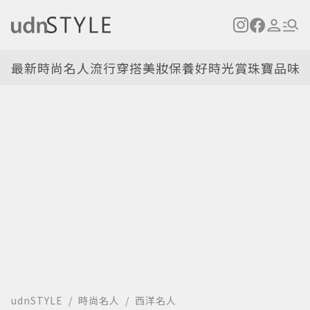
最新
時尚名人
流行穿搭
美妝保養
好時光
賞珠寶
品味
udnSTYLE
時尚名人
西洋名人