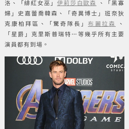
洛、「緋紅女巫」
伊莉莎白歐森
、「黑寡
婦」史嘉蕾喬韓森、「奇異博士」班奈狄
克康柏拜區、「驚奇隊長」
布麗拉森
、
「星爵」克里斯普瑞特…等幾乎所有主要
演員都有到場。