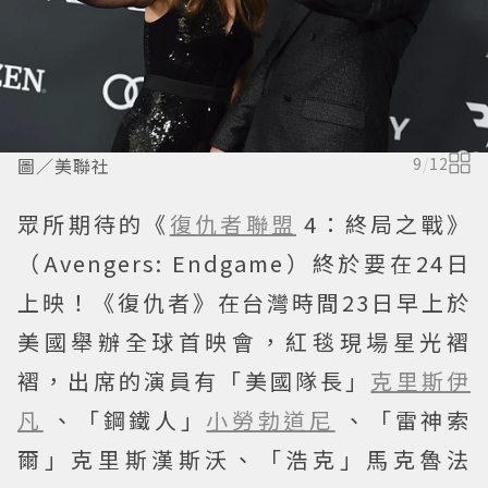
圖／美聯社
9
/
12
眾所期待的《
復仇者聯盟
4：終局之戰》
（Avengers: Endgame）終於要在24日
上映！《復仇者》在台灣時間23日早上於
美國舉辦全球首映會，紅毯現場星光褶
褶，出席的演員有「美國隊長」
克里斯伊
凡
、「鋼鐵人」
小勞勃道尼
、「雷神索
爾」克里斯漢斯沃、「浩克」馬克魯法