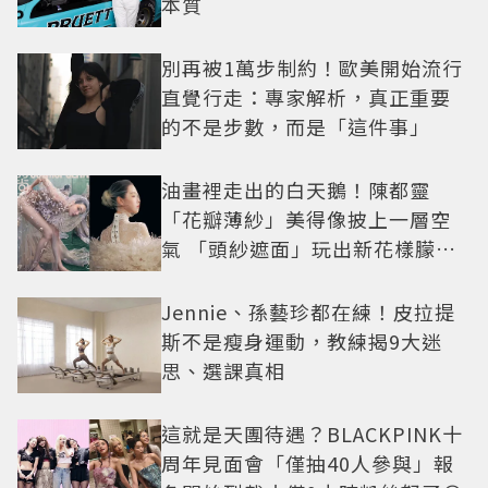
本質
別再被1萬步制約！歐美開始流行
直覺行走：專家解析，真正重要
的不是步數，而是「這件事」
油畫裡走出的白天鵝！陳都靈
「花瓣薄紗」美得像披上一層空
氣 「頭紗遮面」玩出新花樣朦朧
美感太仙
Jennie、孫藝珍都在練！皮拉提
斯不是瘦身運動，教練揭9大迷
思、選課真相
這就是天團待遇？BLACKPINK十
周年見面會「僅抽40人參與」報