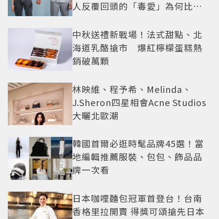
人反覆回頭的「毒愛」為何比菸
還難戒？
中秋送禮新戰場！法式甜點、北
海道乳酪搶市 爆紅檸檬蛋糕熱
銷破萬顆
林映維、程予希、Melinda、
J.Sheron四星相會Acne Studios
大曬北歐潮
韓國首爾必逛時髦品牌45選！當
地編輯推薦服裝、包包、飾品品
牌一次看
日本咖哩麵包冠軍首登台！台南
香格里拉開賣 得獎可頌搶先日本