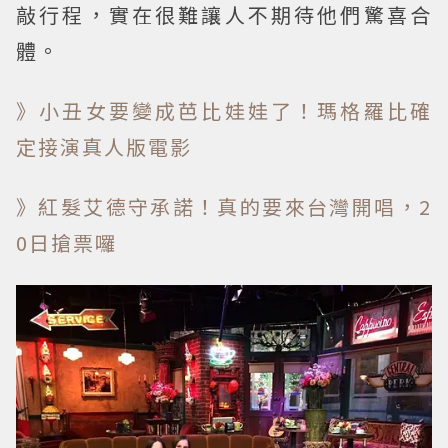
敲行程，實在很難讓人不期待他們驚喜合
體。
》小丑女要變成芭比娃娃了！瑪格羅比確
定接演真人版電影
》紅髮艾德守承諾！真的要來台灣開唱，2
0日搶票囉