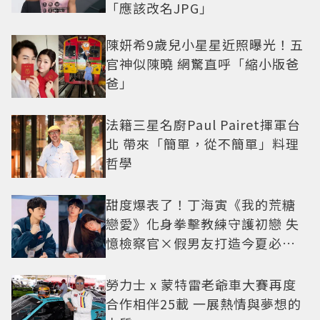
「應該改名JPG」
陳妍希9歲兒小星星近照曝光！五
官神似陳曉 網驚直呼「縮小版爸
爸」
法籍三星名廚Paul Pairet揮軍台
北 帶來「簡單，從不簡單」料理
哲學
甜度爆表了！丁海寅《我的荒糖
戀愛》化身拳擊教練守護初戀 失
憶檢察官×假男友打造今夏必看
小甜劇
勞力士 x 蒙特雷老爺車大賽再度
合作相伴25載 一展熱情與夢想的