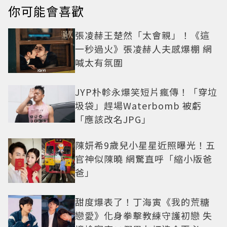
你可能會喜歡
張凌赫王楚然「太會親」！《這
一秒過火》張凌赫人夫感爆棚 網
喊太有氛圍
JYP朴軫永爆笑短片瘋傳！「穿垃
圾袋」趕場Waterbomb 被虧
「應該改名JPG」
陳妍希9歲兒小星星近照曝光！五
官神似陳曉 網驚直呼「縮小版爸
爸」
甜度爆表了！丁海寅《我的荒糖
戀愛》化身拳擊教練守護初戀 失