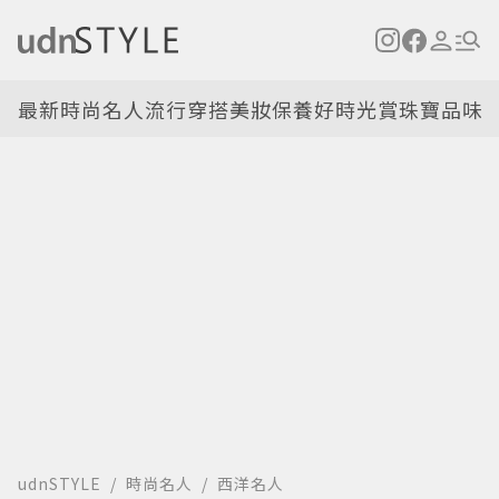
最新
時尚名人
流行穿搭
美妝保養
好時光
賞珠寶
品味
udnSTYLE
時尚名人
西洋名人