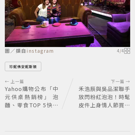
圖／擷自
instagram
4
/
4
珍妮佛安妮斯頓
← 上一篇
下一篇 →
Yahoo購物公布「中
禾浩辰與吳品潔聯手
元供桌熱銷榜」 泡
放閃粉紅泡泡！時髦
麵、零食TOP 5快加
皮件上身情人節買物
入採購清單
清單這裡看