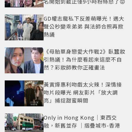
名開始到截止僅9小時粉絲怒了😡
GD權志龍私下反差萌曝光！遇大
聲公秒變乖弟弟 與法師合照再掀
熱議
《母胎單身戀愛大作戰2》臥蠶妝
引熱議！為什麼看起來這麼不自
然？彩妝師教你正確畫法
黃寅燁惠利吻戲太火辣！深情接
吻片段曝光 網友影片「放大調
亮」捕捉甜蜜瞬間
Only in Hong Kong｜東西交
融，新舊並存 ｜摺疊城市-香港