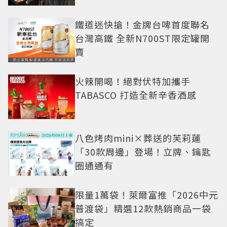
鐵道迷快搶！金牌台啤首度聯名
台灣高鐵 全新N700ST限定罐開
賣
火辣開喝！絕對伏特加攜手
TABASCO 打造全新辛香酒感
八色烤肉mini×葬送的芙莉蓮
「30款周邊」登場！立牌、鑰匙
圈通通有
限量1萬袋！萊爾富推「2026中元
普渡袋」精選12款熱銷商品一袋
搞定