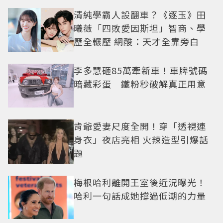
清純學霸人設翻車？《逐玉》田
曦薇「四敗愛因斯坦」智商、學
歷全輾壓 網酸：天才全靠旁白
李多慧砸85萬牽新車！車牌號碼
暗藏彩蛋 鐵粉秒破解真正用意
肯爺愛妻尺度全開！穿「透視連
身衣」夜店亮相 火辣造型引爆話
題
梅根哈利離開王室後近況曝光！
哈利一句話成她撐過低潮的力量