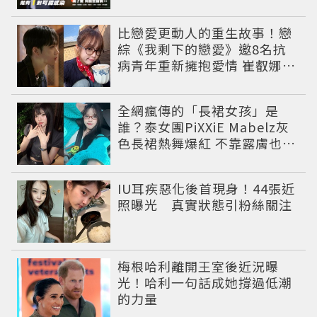
比戀愛更動人的重生故事！戀
綜《我剩下的戀愛》邀8名抗
病青年重新擁抱愛情 崔叡娜淚
揭童年抗癌傷痛
全網瘋傳的「長裙女孩」是
誰？泰女團PiXXiE Mabelz灰
色長裙熱舞爆紅 不靠露膚也能
性感出圈
IU耳疾惡化後首現身！44張近
照曝光 真實狀態引粉絲關注
梅根哈利離開王室後近況曝
光！哈利一句話成她撐過低潮
的力量