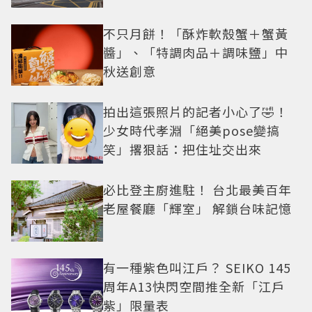
不只月餅！「酥炸軟殼蟹＋蟹黃
醬」、「特調肉品＋調味鹽」中
秋送創意
拍出這張照片的記者小心了🤣！
少女時代孝淵「絕美pose變搞
笑」撂狠話：把住址交出來
必比登主廚進駐！ 台北最美百年
老屋餐廳「輝室」 解鎖台味記憶
有一種紫色叫江戶？ SEIKO 145
周年A13快閃空間推全新「江戶
紫」限量表