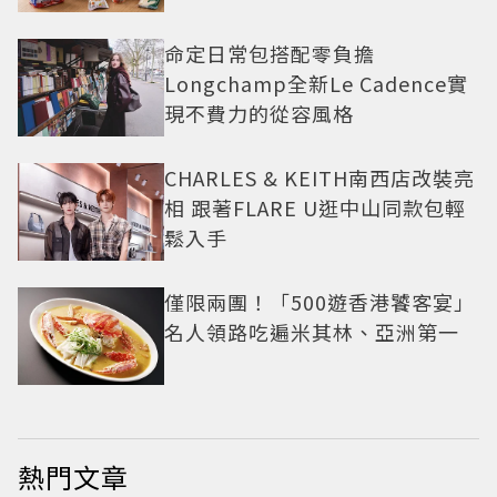
命定日常包搭配零負擔
Longchamp全新Le Cadence實
現不費力的從容風格
CHARLES & KEITH南西店改裝亮
相 跟著FLARE U逛中山同款包輕
鬆入手
僅限兩團！「500遊香港饕客宴」
名人領路吃遍米其林、亞洲第一
熱門文章