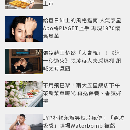
上市
給夏日紳士的風格指南 人氣泰星
Apo將PIAGET上手 再現1970懷
舊風華
張凌赫王楚然「太會親」！《這
一秒過火》張凌赫人夫感爆棚 網
喊太有氛圍
不用飛巴黎！兩大五星飯店下午
茶新菜單曝光 再送保養、香氛好
禮
JYP朴軫永爆笑短片瘋傳！「穿垃
圾袋」趕場Waterbomb 被虧