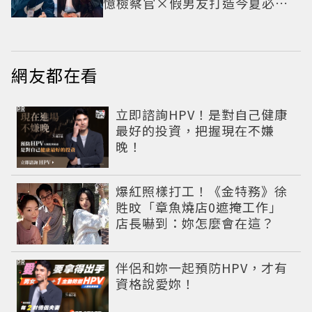
憶檢察官×假男友打造今夏必看
小甜劇
網友都在看
PR
立即諮詢HPV！是對自己健康
最好的投資，把握現在不嫌
晚！
爆紅照樣打工！《金特務》徐
貹旼「章魚燒店0遮掩工作」
店長嚇到：妳怎麼會在這？
PR
伴侶和妳一起預防HPV，才有
資格說愛妳！