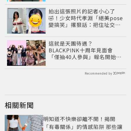
拍出這張照片的記者小心了
🤣！少女時代孝淵「絕美pose
變搞笑」撂狠話：把住址交出
來
這就是天團待遇？
BLACKPINK十周年見面會
「僅抽40人參與」報名開始到
截止僅9小時粉絲怒了😡
Recommended by
相關新聞
明知道不快樂卻離不開！揭開
「有毒關係」的情感陷阱 那些讓