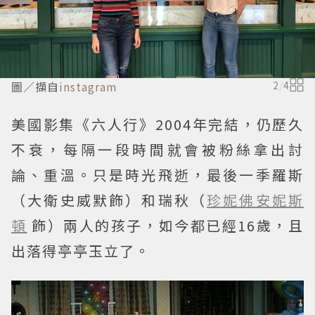
圖／擷自
instagram
2
/
4
美國影集《六人行》2004年完結，仍歷久
不衰，每隔一段時間就會被粉絲拿出討
論、重溫。只是時光飛逝，最後一季羅斯
（大衛史威默飾）和瑞秋（
珍妮佛安妮斯
頓
飾）兩人的孩子，如今都已經16歲，且
出落得亭亭玉立了。