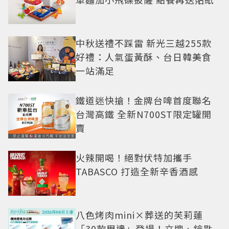
中秋送禮不踩雷 新光三越255款
好禮：人氣蛋黃酥、台日韓美食
一站滿足
鐵道迷快搶！金牌台啤首度聯名
台灣高鐵 全新N700ST限定罐開
賣
火辣開喝！絕對伏特加攜手
TABASCO 打造全新辛香酒感
八色烤肉mini×葬送的芙莉蓮
「30款周邊」登場！立牌、鑰匙