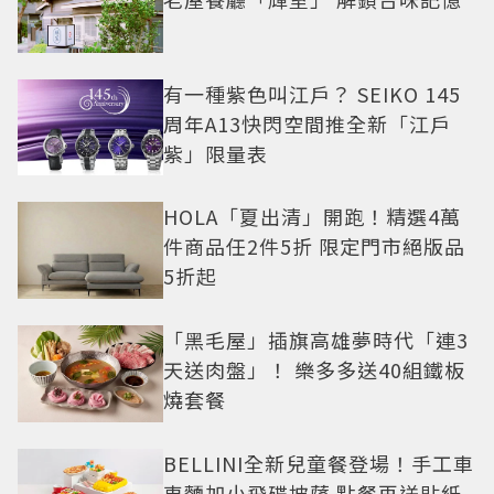
有一種紫色叫江戶？ SEIKO 145
周年A13快閃空間推全新「江戶
紫」限量表
HOLA「夏出清」開跑！精選4萬
件商品任2件5折 限定門市絕版品
5折起
「黑毛屋」插旗高雄夢時代「連3
天送肉盤」！ 樂多多送40組鐵板
燒套餐
BELLINI全新兒童餐登場！手工車
車麵加小飛碟披薩 點餐再送貼紙