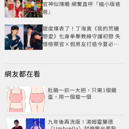
官神似陳曉 網驚直呼「縮小版爸
爸」
甜度爆表了！丁海寅《我的荒糖
戀愛》化身拳擊教練守護初戀 失
憶檢察官×假男友打造今夏必看
小甜劇
網友都在看
PR
肚腩一抓一大把，只需1個雞
蛋，用一個瘦一個
九年後再洗版！湯姆霍蘭德
〈Umbrella〉封神舞台差點