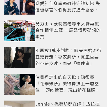
戀愛》化身拳擊教練守護初戀 失
憶檢察官×假男友打造今夏必看
小甜劇
勞力士 x 蒙特雷老爺車大賽再度
合作相伴25載 一展熱情與夢想的
本質
別再被1萬步制約！歐美開始流行
直覺行走：專家解析，真正重要
的不是步數，而是「這件事」
油畫裡走出的白天鵝！陳都靈
「花瓣薄紗」美得像披上一層空
氣 「頭紗遮面」玩出新花樣朦朧
美感太仙
Jennie、孫藝珍都在練！皮拉提