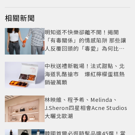
相關新聞
明知道不快樂卻離不開！揭開
「有毒關係」的情感陷阱 那些讓
人反覆回頭的「毒愛」為何比菸
還難戒？
中秋送禮新戰場！法式甜點、北
海道乳酪搶市 爆紅檸檬蛋糕熱
銷破萬顆
林映維、程予希、Melinda、
J.Sheron四星相會Acne Studios
大曬北歐潮
韓國首爾必逛時髦品牌45選！當