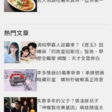
熱門文章
清純學霸人設翻車？《逐玉》田
曦薇「四敗愛因斯坦」智商、學
歷全輾壓 網酸：天才全靠旁白
李多慧砸85萬牽新車！車牌號碼
暗藏彩蛋 鐵粉秒破解真正用意
失散多年的父子？張凌赫兒子
「神複製完美基因」萌娃顏值太