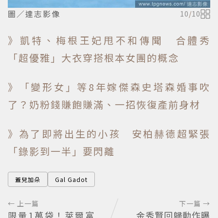
圖／達志影像
10
/
10
》凱特、梅根王妃甩不和傳聞 合體秀
「超優雅」大衣穿搭根本女團的概念
》「變形女」等8年嫁傑森史塔森婚事吹
了？奶粉錢賺飽賺滿、一招恢復產前身材
》為了即將出生的小孩 安柏赫德超緊張
「錄影到一半」要閃離
蓋兒加朵
Gal Gadot
← 上一篇
下一篇 →
限量1萬袋！萊爾富
金秀賢回歸動作曝