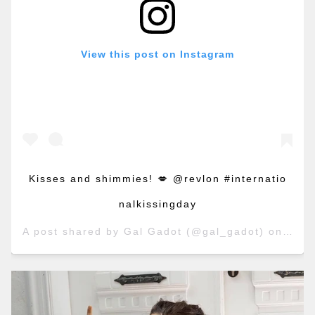
View this post on Instagram
Kisses and shimmies! 💋 @revlon #internatio
nalkissingday
A post shared by
Gal Gadot
(@gal_gadot) on
Jul 