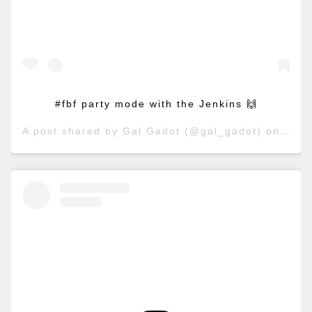
#fbf party mode with the Jenkins 🙌
A post shared by
Gal Gadot
(@gal_gadot) on
Jun 