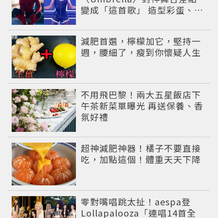
變成「這首歌」 造型彩蛋、暖
心故事一次公開
PR
減肥首選，檸檬加它，堅持一
週，腰細了，瘦到你懷疑人生
不用飛巴黎！兩大五星飯店下
午茶新菜單曝光 再送保養、香
氛好禮
PR
超神減肥神器！橘子不要直接
吃，加點這個！體重天天下降
零對嘴唱跳太扯！aespa登
Lollapalooza「連唱14首全