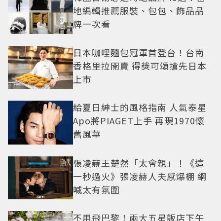
地編輯推薦服裝、包包、飾品品
牌一次看
日本咖哩麵包冠軍首登台！台南
香格里拉開賣 得獎可頌搶先日本
上市
給夏日紳士的風格指南 人氣泰星
Apo將PIAGET上手 再現1970懷
舊風華
張凌赫王楚然「太會親」！《這
一秒過火》張凌赫人夫感爆棚 網
喊太有氛圍
不用飛巴黎！兩大五星飯店下午