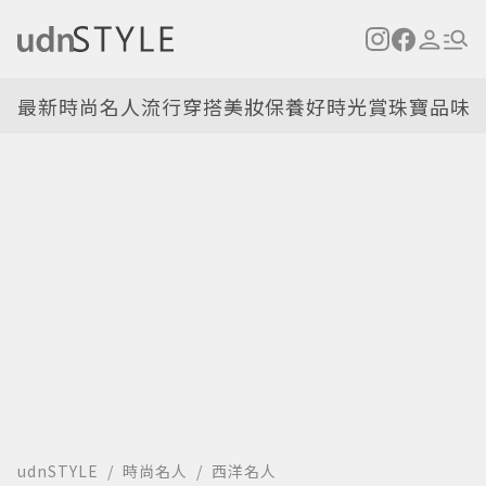
最新
時尚名人
流行穿搭
美妝保養
好時光
賞珠寶
品味
udnSTYLE
時尚名人
西洋名人