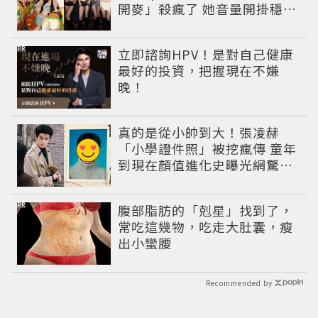
開麥」殺瘋了 她音量開掛穩到
像吞CD
PR
立即諮詢HPV！是對自己健康
最好的投資，把握現在不嫌
晚！
真的是從小帥到大！張凌赫
「小學證件照」被挖瘋傳 童年
到現在顏值進化史曝光網驚：
完全等比例長大
PR
腹部脂肪的「剋星」找到了，
常吃這幾物，吃走大肚囊，瘦
出小蠻腰
Recommended by