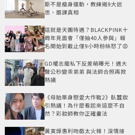
斯不是瘦身運動，教練揭9大迷
思、選課真相
這就是天團待遇？BLACKPINK十
周年見面會「僅抽40人參與」報
名開始到截止僅9小時粉絲怒了😡
GD權志龍私下反差萌曝光！遇大
聲公秒變乖弟弟 與法師合照再掀
熱議
《母胎單身戀愛大作戰2》臥蠶妝
引熱議！為什麼看起來這麼不自
然？彩妝師教你正確畫法
黃寅燁惠利吻戲太火辣！深情接