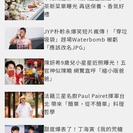
茶新菜單曝光 再送保養、香氛好
禮
JYP朴軫永爆笑短片瘋傳！「穿垃
圾袋」趕場Waterbomb 被虧
「應該改名JPG」
陳妍希9歲兒小星星近照曝光！五
官神似陳曉 網驚直呼「縮小版爸
爸」
法籍三星名廚Paul Pairet揮軍台
北 帶來「簡單，從不簡單」料理
哲學
甜度爆表了！丁海寅《我的荒糖