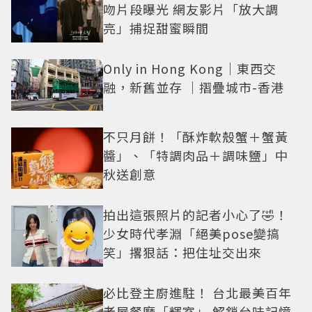
吻片段曝光 網友影片「放大調
亮」捕捉甜蜜瞬間
Only in Hong Kong｜東西交
融，新舊並存 ｜摺疊城市-香港
不只月餅！「酥炸軟殼蟹＋蟹黃
醬」、「特調肉品＋調味鹽」中
秋送創意
拍出這張照片的記者小心了🤣！
少女時代孝淵「絕美pose變搞
笑」撂狠話：把住址交出來
必比登主廚進駐！ 台北最美百年
老屋餐廳「輝室」 解鎖台味記憶