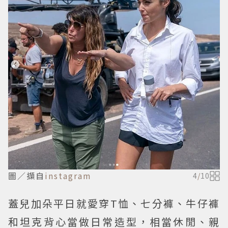
圖／擷自
instagram
4
/
10
蓋兒加朵平日就愛穿T恤、七分褲、牛仔褲
和坦克背心當做日常造型，相當休閒、親