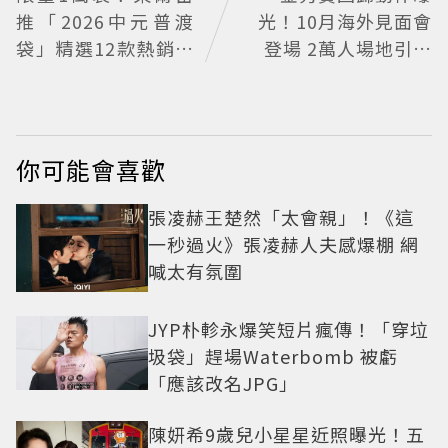
推「2026中元普渡
光！10月海外見面會
袋」精選12款熱銷商
登場 2萬人場地引關
品一袋搞定
注
你可能會喜歡
張凌赫王楚然「太會親」！《這
一秒過火》張凌赫人夫感爆棚 網
喊太有氛圍
JYP朴軫永爆笑短片瘋傳！「穿垃
圾袋」趕場Waterbomb 被虧
「應該改名JPG」
陳妍希9歲兒小星星近照曝光！五