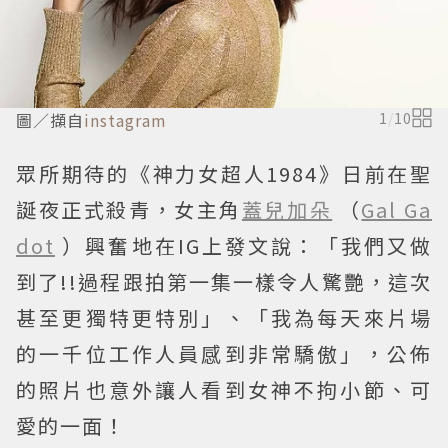
圖／擷自
instagram
1
/
10
眾所期待的《神力女超人1984》日前在聖
誕夜正式殺青，女主角
蓋兒加朵
（
Gal Ga
dot
）興奮地在IG上發文說：「我們又做
到了!!過程跟拍第一集一樣令人驚艷，這次
甚至更獨特更特別」、「我為每天來片場
的一千位工作人員感到非常驕傲」，公佈
的照片也意外讓人看到女神不拘小節、可
愛的一面！