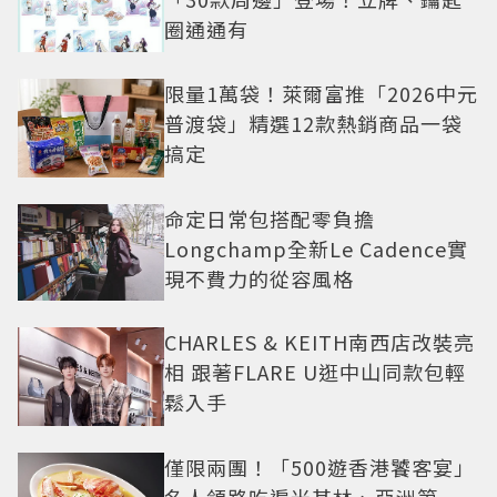
圈通通有
限量1萬袋！萊爾富推「2026中元
普渡袋」精選12款熱銷商品一袋
搞定
命定日常包搭配零負擔
Longchamp全新Le Cadence實
現不費力的從容風格
CHARLES & KEITH南西店改裝亮
相 跟著FLARE U逛中山同款包輕
鬆入手
僅限兩團！「500遊香港饕客宴」
名人領路吃遍米其林、亞洲第一