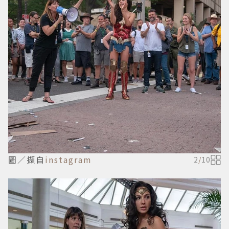
圖／擷自
instagram
2
/
10