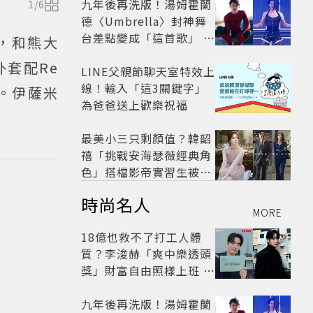
九年後再洗版！湯姆霍蘭
1
/
6
德〈Umbrella〉封神舞
台差點變成「這首歌」 造
店，和熊大
型彩蛋、暖心故事一次公
套配Re
開
LINE父親節聊天室特效上
線！輸入「這3關鍵字」
包。伊薩米
為爸爸送上歡樂祝福
最美小三只剩顏值？韓韶
禧「挑戰安海瑟薇經典角
色」搭檔影帝實習生被
嘲：看截圖就感受到演技
時尚名人
MORE
18億也救不了打工人體
質？李浚赫「爽中樂透頭
獎」財富自由照樣上班 西
裝社畜帥出新高度
九年後再洗版！湯姆霍蘭