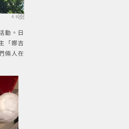
4
/
6
活動。日
宿主「娜吉
他們倆人在