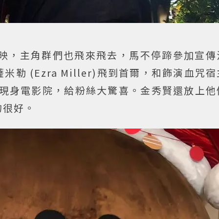
映，主角群們也飛來飛去，馬不停蹄參加宣傳
 (Ezra Miller)飛到首爾，和飾演血咒
m）一同現身電影院，給粉絲大驚喜。金秀賢還放上
的很好。