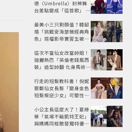
德〈Umbrella〉封神舞
台差點變成「這首歌」 造
型彩蛋、暖心故事一次公
開
最美小三只剩顏值？韓韶
禧「挑戰安海瑟薇經典角
色」搭檔影帝實習生被
嘲：看截圖就感受到演技
這次不當仙女改當帥姐！
迪麗熱巴「英倫老錢風西
裝」造型帥翻 化身馬術師
網喊：現代版李長歌
行走的短髮教科書！倪妮
狠斷仙女長髮「變身金色
短髮叛逆少女」可塑性超
強 帥氣、優雅自由切換
小公主長這麼大了！夏綠
蒂「氣場不輸凱特王妃」
與媽媽同框散發獨特優雅
氣質 網友狂讚