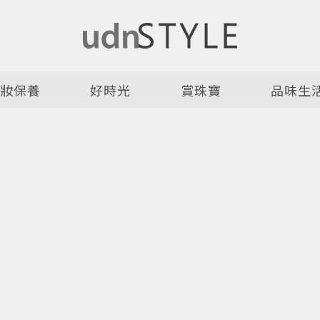
美妝保養
好時光
賞珠寶
品味生