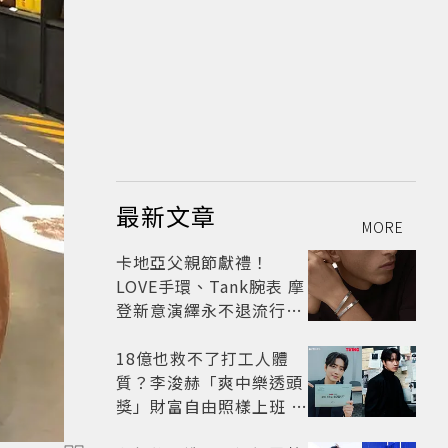
最新文章
MORE
卡地亞父親節獻禮！
LOVE手環、Tank腕表 摩
登新意演繹永不退流行經
典
18億也救不了打工人體
質？李浚赫「爽中樂透頭
獎」財富自由照樣上班 西
裝社畜帥出新高度