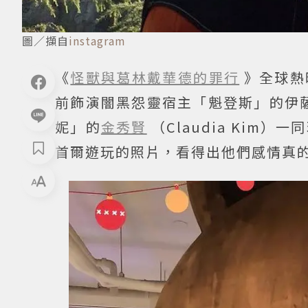
圖／擷自
instagram
《
怪獸與葛林戴華德的罪行
》全球熱
前飾演闇黑怨靈宿主「魁登斯」的伊薩米勒
妮」的
金秀賢
（Claudia Ki
首爾遊玩的照片，看得出他們感情真