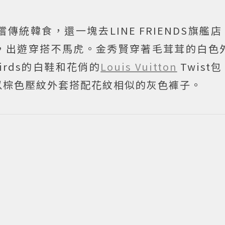
統韓食，還一塊去LINE FRIENDS旗艦
，出遊穿搭不馬虎。金秀賢穿著毛茸茸的白色外
lbirds的白鞋和花俏的
Louis Vuitton
Twist
以棕色壓紋外套搭配花紋相似的灰色褲子。