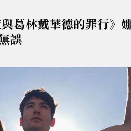
獸與葛林戴華德的罪行》
無誤